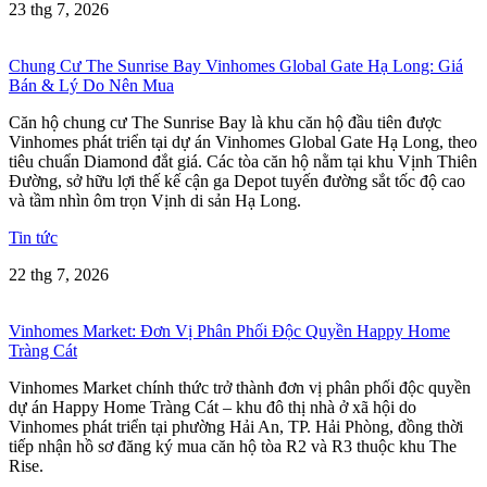
23 thg 7, 2026
Chung Cư The Sunrise Bay Vinhomes Global Gate Hạ Long: Giá
Bán & Lý Do Nên Mua
Căn hộ chung cư The Sunrise Bay là khu căn hộ đầu tiên được
Vinhomes phát triển tại dự án Vinhomes Global Gate Hạ Long, theo
tiêu chuẩn Diamond đắt giá. Các tòa căn hộ nằm tại khu Vịnh Thiên
Đường, sở hữu lợi thế kế cận ga Depot tuyến đường sắt tốc độ cao
và tầm nhìn ôm trọn Vịnh di sản Hạ Long.
Tin tức
22 thg 7, 2026
Vinhomes Market: Đơn Vị Phân Phối Độc Quyền Happy Home
Tràng Cát
Vinhomes Market chính thức trở thành đơn vị phân phối độc quyền
dự án Happy Home Tràng Cát – khu đô thị nhà ở xã hội do
Vinhomes phát triển tại phường Hải An, TP. Hải Phòng, đồng thời
tiếp nhận hồ sơ đăng ký mua căn hộ tòa R2 và R3 thuộc khu The
Rise.