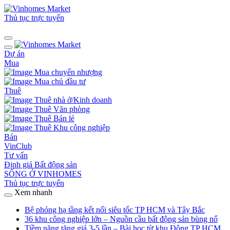
Thủ tục trực tuyến
Dự án
Mua
Mua chuyển nhượng
Mua chủ đầu tư
Thuê
Thuê nhà ở/Kinh doanh
Thuê Văn phòng
Thuê Bán lẻ
Thuê Khu công nghiệp
Bán
VinClub
Tư vấn
Định giá Bất động sản
SỐNG Ở VINHOMES
Thủ tục trực tuyến
Xem nhanh
Bệ phóng hạ tầng kết nối siêu tốc TP HCM và Tây Bắc
36 khu công nghiệp lớn – Nguồn cầu bất động sản bùng nổ
Tiềm năng tăng giá 3-5 lần – Bài học từ khu Đông TP HCM