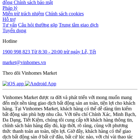
động
Chính sách bảo mật
Pháp lý
Miễn trừ trách nhiệm
Chính sách cookies
Hỗ trợ
Tư vấn
Câu hỏi thường gặp
Trung tâm giao dịch
Tuyển dụng
Hotline
1900 998 823
Từ 8:30 - 20:00 trừ ngày Lễ, Tết
market@vinhomes.vn
Theo dõi Vinhomes Market
Vinhomes Market được ra đời và phát triển với mong muốn mang
đến một nền tảng giao dịch bất động sản an toàn, tiện lợi cho khách
hàng. Tại Vinhomes Market, khách hàng có thể dễ dàng tìm kiếm
bất động sản phù hợp nhu cầu. Với tiêu chí Chính Xác, Minh Bạch,
Đa Dạng, Tiết Kiệm, chúng tôi cung cấp tới khách hàng thông tin,
chính sách bán hàng đầy đủ, kịp thời, rõ ràng, cùng với phương
thức thanh toán an toàn, tiện lợi. Giờ đây, khách hàng có thể giao
dịch bất động sản ở bất cứ đâu, bất cứ lúc nào, với chỉ vài thao tác