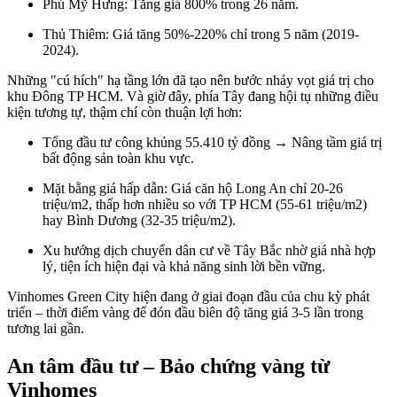
Phú Mỹ Hưng: Tăng giá 800% trong 26 năm.
Thủ Thiêm: Giá tăng 50%-220% chỉ trong 5 năm (2019-
2024).
Những "cú hích" hạ tầng lớn đã tạo nên bước nhảy vọt giá trị cho
khu Đông TP HCM. Và giờ đây, phía Tây đang hội tụ những điều
kiện tương tự, thậm chí còn thuận lợi hơn:
Tổng đầu tư công khủng 55.410 tỷ đồng → Nâng tầm giá trị
bất động sản toàn khu vực.
Mặt bằng giá hấp dẫn: Giá căn hộ Long An chỉ 20-26
triệu/m2, thấp hơn nhiều so với TP HCM (55-61 triệu/m2)
hay Bình Dương (32-35 triệu/m2).
Xu hướng dịch chuyển dân cư về Tây Bắc nhờ giá nhà hợp
lý, tiện ích hiện đại và khả năng sinh lời bền vững.
Vinhomes Green City hiện đang ở giai đoạn đầu của chu kỳ phát
triển – thời điểm vàng để đón đầu biên độ tăng giá 3-5 lần trong
tương lai gần.
An tâm đầu tư – Bảo chứng vàng từ
Vinhomes