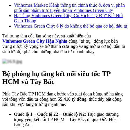
Vinhomes Market: Kênh thông tin chính thức & đơn vị phân
phối sản phẩm trực tuyến dự án Vinhomes Green City
Hạ Tầng Vinhomes Green City: Cú Hích “Tỷ Đô” Kết Nối
Giao Thông
Vinhomes Green City: 6 lý do không thể bỏ qua cơ hội đầu tư
Tại trung tâm của làn sóng này, sự xuất hiện của
Vinhomes Green City Hậu Nghĩa
cùng "tứ trụ" động lực bền
vững được kỳ vọng sẽ trở thành
cửa ngõ vàng
mở ra cơ hội đầu tư
sinh lời đột phá cho những nhà đầu tư nhanh nhạy.
Bệ phóng hạ tầng kết nối siêu tốc TP
HCM và Tây Bắc
Phía Tây Bắc TP HCM đang bước vào giai đoạn bùng nổ hạ tầng
với tổng vốn đầu tư công hơn
55.410 tỷ đồng
, thúc đẩy bất động
sản khu vực tăng trưởng mạnh mẽ:
Quốc lộ 1 – Quốc lộ 22 – Quốc lộ N2
: Trục giao thương
trọng yếu, kết nối TP HCM – Tây Bắc, đi qua Đức Hòa –
Long An.