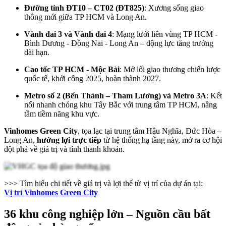
Đường tỉnh ĐT10 – CT02 (ĐT825)
: Xương sống giao
thông mới giữa TP HCM và Long An.
Vành đai 3 và Vành đai 4
: Mạng lưới liên vùng TP HCM -
Bình Dương - Đồng Nai - Long An – động lực tăng trưởng
dài hạn.
Cao tốc TP HCM - Mộc Bài
: Mở lối giao thương chiến lược
quốc tế, khởi công 2025, hoàn thành 2027.
Metro số 2 (Bến Thành – Tham Lương) và Metro 3A
: Kết
nối nhanh chóng khu Tây Bắc với trung tâm TP HCM, nâng
tầm tiềm năng khu vực.
Vinhomes Green City
, tọa lạc tại trung tâm Hậu Nghĩa, Đức Hòa –
Long An,
hưởng lợi trực tiếp
từ hệ thống hạ tầng này, mở ra cơ hội
đột phá về giá trị và tính thanh khoản.
>>> Tìm hiểu chi tiết về giá trị và lợi thế từ vị trí của dự án tại:
Vị trí Vinhomes Green City
36 khu công nghiệp lớn – Nguồn cầu bất