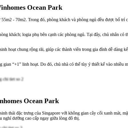
n Vinhomes Ocean Park
ừ 55m2 - 70m2. Trong đó, phòng khách và phòng ngủ đều được bố trí c
phòng khách; logia phụ bên cạnh các phòng ngủ. Tại đây, chủ nhân có t
nh hoạt chung rộng rãi, giúp các thành viên trong gia đình dễ dàng kế
g gian “+1” linh hoạt. Do đó, chủ nhà có thể tùy ý thiết kế vào nhiề
Vinhomes Ocean Park
nh thái đặc trưng của Singapore với không gian cây cối xanh mát, mặ
hu nghỉ dưỡng cao cấp ngay giữa lòng đô thị.