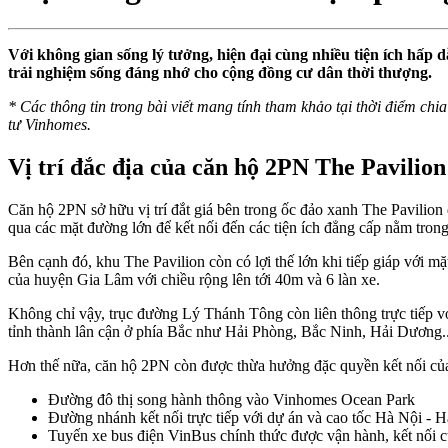
Với không gian sống lý tưởng, hiện đại cùng nhiều tiện ích hấp
trải nghiệm sống đáng nhớ cho cộng đồng cư dân thời thượng.
* Các thông tin trong bài viết mang tính tham khảo tại thời điểm chia 
tư Vinhomes.
Vị trí đắc địa của căn hộ 2PN The Pavili
Căn hộ 2PN sở hữu vị trí đắt giá bên trong ốc đảo xanh The Pavilio
qua các mặt đường lớn để kết nối đến các tiện ích đẳng cấp nằm tron
Bên cạnh đó, khu The Pavilion còn có lợi thế lớn khi tiếp giáp với
của huyện Gia Lâm với chiều rộng lên tới 40m và 6 làn xe.
Không chỉ vậy, trục đường Lý Thánh Tông còn liên thông trực tiếp vớ
tỉnh thành lân cận ở phía Bắc như Hải Phòng, Bắc Ninh, Hải Dương..
Hơn thế nữa, căn hộ 2PN còn được thừa hưởng đặc quyền kết nối của
Đường đô thị song hành thông vào Vinhomes Ocean Park
Đường nhánh kết nối trực tiếp với dự án và cao tốc Hà Nội - 
Tuyến xe bus điện VinBus chính thức được vận hành, kết nối 