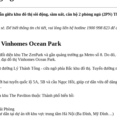
 dẫn giữa khu đô thị sôi động, sầm uất, căn hộ 2 phòng ngủ (2PN
sẻ. Để biết thông tin chi tiết, vui lòng liên hệ hotline 1900 998 823 đ
on Vinhomes Ocean Park
n đối diện khu The ZenPark và gần quảng trường ga Metro số 8. Do đó
g đại đô thị Vinhomes Ocean Park.
 mặt đường Lý Thánh Tông - cửa ngõ phía Bắc khu đô thị. Tuyến đường 
i hai tuyến quốc lộ 5A, 5B và cầu Ngọc Hồi, giúp cư dân vừa dễ dàng 
.
 khu The Pavilion thuộc Thành phố biển hồ:
Hải Phòng
cư dân tại dự án tới khu vực trung tâm Hà Nội (Ba Đình, Mỹ Đình…)