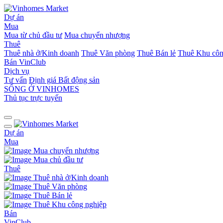
Dự án
Mua
Mua từ chủ đầu tư
Mua chuyển nhượng
Thuê
Thuê nhà ở/Kinh doanh
Thuê Văn phòng
Thuê Bán lẻ
Thuê Khu côn
Bán
VinClub
Dịch vụ
Tư vấn
Định giá Bất động sản
SỐNG Ở VINHOMES
Thủ tục trực tuyến
Dự án
Mua
Mua chuyển nhượng
Mua chủ đầu tư
Thuê
Thuê nhà ở/Kinh doanh
Thuê Văn phòng
Thuê Bán lẻ
Thuê Khu công nghiệp
Bán
VinClub