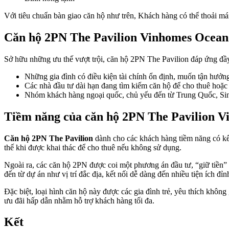
Với tiêu chuẩn bàn giao căn hộ như trên, Khách hàng có thể thoải mái 
Căn hộ 2PN The Pavilion Vinhomes Ocean 
Sở hữu những ưu thế vượt trội, căn hộ 2PN The Pavilion đáp ứng đầ
Những gia đình có điều kiện tài chính ổn định, muốn tận hưởng
Các nhà đầu tư dài hạn đang tìm kiếm căn hộ để cho thuê hoặ
Nhóm khách hàng ngoại quốc, chủ yếu đến từ Trung Quốc, Sing
Tiềm năng của căn hộ 2PN The Pavilion 
Căn hộ 2PN The Pavilion
dành cho các khách hàng tiềm năng có kế
thế khi được khai thác để cho thuê nếu không sử dụng.
Ngoài ra, các căn hộ 2PN được coi một phương án đầu tư, “giữ tiền”
đến từ dự án như vị trí đắc địa, kết nối dễ dàng đến nhiều tiện ích đỉn
Đặc biệt, loại hình căn hộ này được các gia đình trẻ, yêu thích khôn
ưu đãi hấp dẫn nhằm hỗ trợ khách hàng tối đa.
Kết