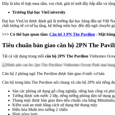
Đây là khu tổ hợp mua sắm, vui chơi, giải trí mới đầy hấp dẫn và rộ
Trường Đại học VinUniversity
Đại học VinUni được đánh giá là trường đại học hàng đầu tại Việt Nam
chất lượng từ cơ sở hạ tầng, hệ thống môn học đến đội ngũ chuyên gia
>>> Có thể bạn quan tâm:
Căn hộ 3 PN The Pavilion
- Mặt bằng
Tiêu chuẩn bàn giao căn hộ 2PN The Pavi
Tất cả vật dụng trong mỗi
căn hộ 2PN The Pavilion
Vinhomes Ocean 
Căn hộ 2 phòng ngủ The Pavilion được bàn giao ở mức cơ bản
Căn hộ trong khu The Pavilion nói chung và căn hộ 2PN nói riêng đư
Sàn các phòng sử dụng gỗ công nghiệp, riêng ban công và phò
Tường được sơn nước 2 lớp, riêng tường phòng tắm sử dụng g
Thang máy được bàn giao theo tiêu chuẩn của hãng Mitsubishi
Kiểm soát an ninh bằng cách sử dụng thẻ thang máy
Điều hòa Multi treo tường 2 chiều
Bình nóng lạnh