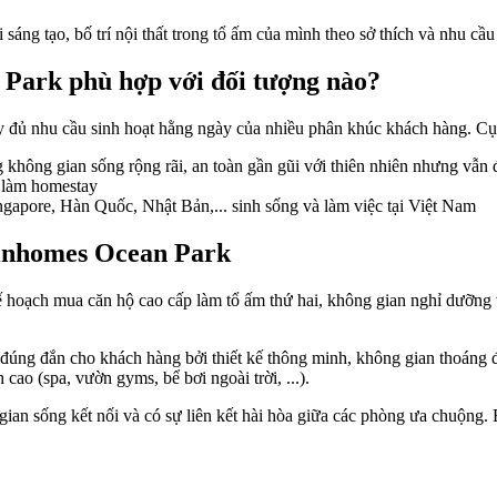
sáng tạo, bố trí nội thất trong tổ ấm của mình theo sở thích và nhu cầu 
Park phù hợp với đối tượng nào?
y đủ nhu cầu sinh hoạt hằng ngày của nhiều phân khúc khách hàng. Cụ
 không gian sống rộng rãi, an toàn gần gũi với thiên nhiên nhưng vẫn 
c làm homestay
apore, Hàn Quốc, Nhật Bản,... sinh sống và làm việc tại Việt Nam
Vinhomes Ocean Park
 hoạch mua căn hộ cao cấp làm tổ ấm thứ hai, không gian nghỉ dưỡng 
 đúng đắn cho khách hàng bởi thiết kế thông minh, không gian thoáng đ
h cao (spa, vườn gyms, bể bơi ngoài trời, ...).
g gian sống kết nối và có sự liên kết hài hòa giữa các phòng ưa chuộng