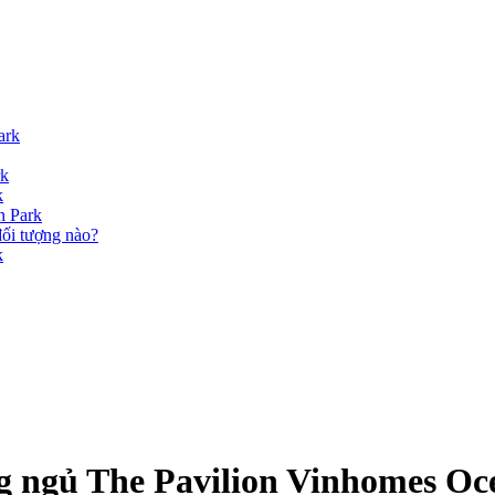
ark
rk
k
n Park
ối tượng nào?
k
ng ngủ The Pavilion Vinhomes O