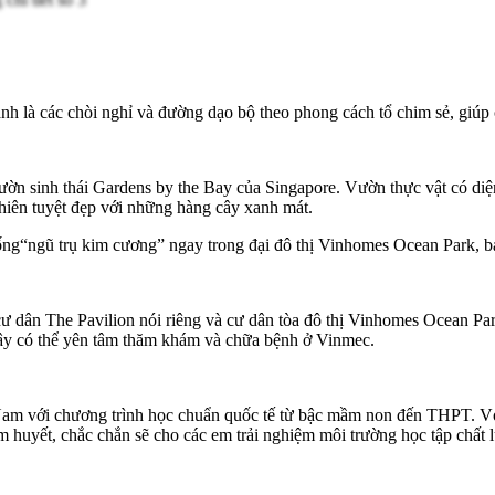
h là các chòi nghỉ và đường dạo bộ theo phong cách tổ chim sẻ, giúp 
n sinh thái Gardens by the Bay của Singapore. Vườn thực vật có diện 
nhiên tuyệt đẹp với những hàng cây xanh mát.
ống“ngũ trụ kim cương” ngay trong đại đô thị Vinhomes Ocean Park, 
ư dân The Pavilion nói riêng và cư dân tòa đô thị Vinhomes Ocean Par
 đây có thể yên tâm thăm khám và chữa bệnh ở Vinmec.
t Nam với chương trình học chuẩn quốc tế từ bậc mầm non đến THPT. 
tâm huyết, chắc chắn sẽ cho các em trải nghiệm môi trường học tập chất 