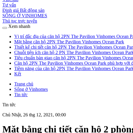
Tư vấn
Định giá Bất động sản
SỐNG Ở VINHOMES
Thủ tục trực tuyến
Xem nhanh
Vị trí đắc địa của căn hộ 2PN The Pavilion Vinhomes Ocean P
Mặt bằng căn hộ 2PN The Pavilion Vinhomes Ocean Park
Thiết kế chi tiết căn hộ 2PN The Pavilion Vinhomes Ocean Pa
Chuỗi tiện ích căn hộ 2 PN The Pavilion Vinhomes Ocean Par
Tiêu chuẩn bàn giao căn hộ 2PN The Pavilion Vinhomes Ocea
Căn hộ 2PN The Pavilion Vinhomes Ocean Park phù hợp với đ
Tiềm năng của căn hộ 2PN The Pavilion Vinhomes Ocean Par
Kết
Trang chủ
Sống ở Vinhomes
Tin tức
Tin tức
Chủ Nhật, 26 thg 12, 2021, 00:00
Mặt bằng chi tiết căn hộ 2 phò