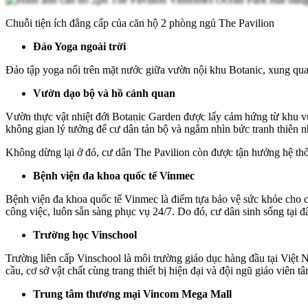
Chuỗi tiện ích đẳng cấp của căn hộ 2 phòng ngủ The Pavilion
Đảo Yoga ngoài trời
Đảo tập yoga nổi trên mặt nước giữa vườn nội khu Botanic, xung quan
Vườn dạo bộ và hồ cảnh quan
Vườn thực vật nhiệt đới Botanic Garden được lấy cảm hứng từ khu vườ
không gian lý tưởng để cư dân tản bộ và ngắm nhìn bức tranh thiên 
Không dừng lại ở đó, cư dân The Pavilion còn được tận hưởng hệ th
Bệnh viện đa khoa quốc tế Vinmec
Bệnh viện đa khoa quốc tế Vinmec là điểm tựa bảo vệ sức khỏe cho c
công việc, luôn sẵn sàng phục vụ 24/7. Do đó, cư dân sinh sống tại
Trường học Vinschool
Trường liên cấp Vinschool là môi trường giáo dục hàng đầu tại Việ
cầu, cơ sở vật chất cùng trang thiết bị hiện đại và đội ngũ giáo viên 
Trung tâm thương mại Vincom Mega Mall