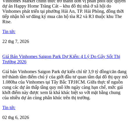
Vinhomes Market chính thức trở thành đơn vị phân phối độc quyền
dự án Happy Home Tràng Cát – khu đô thị nhà ở xã hội do
Vinhomes phát triển tại phường Hải An, TP. Hải Phòng, đồng thời
tiếp nhận hồ sơ đăng ký mua căn hộ tòa R2 và R3 thuộc khu The
Rise.
Tin tức
22 thg 7, 2026
Giá Bán Vinhomes Saigon Park Dự Kiến: 4 Lý Do Gây Sốt Thị
Trường 2026
Giá bán Vinhomes Saigon Park dự kiến chỉ từ 3,9 tỷ đồng/căn đang
trở thành tâm điểm chú ý của giới đầu tư quan tâm đại đô thị quy mô
1.080ha của Vinhomes tại Tây Bắc TP.HCM. Giữa thực tế nguồn
cung các dự án thấp tầng quy mô lớn ngày càng hạn chế, mức giá
khởi điểm này được xem là khá khác biệt so với mặt bằng chung
của nhiều dự án cùng phân khúc trên thị trường.
Tin tức
02 thg 6, 2026