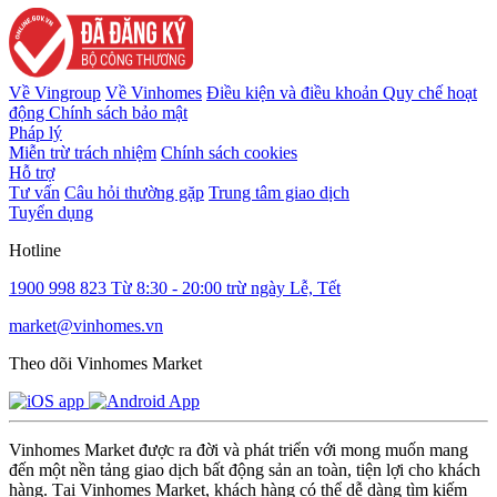
Về Vingroup
Về Vinhomes
Điều kiện và điều khoản
Quy chế hoạt
động
Chính sách bảo mật
Pháp lý
Miễn trừ trách nhiệm
Chính sách cookies
Hỗ trợ
Tư vấn
Câu hỏi thường gặp
Trung tâm giao dịch
Tuyển dụng
Hotline
1900 998 823
Từ 8:30 - 20:00 trừ ngày Lễ, Tết
market@vinhomes.vn
Theo dõi Vinhomes Market
Vinhomes Market được ra đời và phát triển với mong muốn mang
đến một nền tảng giao dịch bất động sản an toàn, tiện lợi cho khách
hàng. Tại Vinhomes Market, khách hàng có thể dễ dàng tìm kiếm