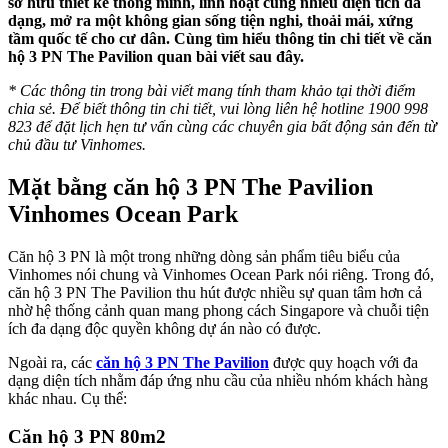
sở hữu thiết kế thông minh, linh hoạt cùng nhiều diện tích đa
dạng, mở ra một không gian sống tiện nghi, thoải mái, xứng
tầm quốc tế cho cư dân. Cùng tìm hiểu thông tin chi tiết về căn
hộ 3 PN The Pavilion quan bài viết sau đây.
* Các thông tin trong bài viết mang tính tham khảo tại thời điểm
chia sẻ. Để biết thông tin chi tiết, vui lòng liên hệ hotline 1900 998
823 để đặt lịch hẹn tư vấn cùng các chuyên gia bất động sản đến từ
chủ đầu tư Vinhomes.
Mặt bằng căn hộ 3 PN The Pavilion
Vinhomes Ocean Park
Căn hộ 3 PN là một trong những dòng sản phẩm tiêu biểu của
Vinhomes nói chung và Vinhomes Ocean Park nói riêng. Trong đó,
căn hộ 3 PN The Pavilion thu hút được nhiều sự quan tâm hơn cả
nhờ hệ thống cảnh quan mang phong cách Singapore và chuỗi tiện
ích đa dạng độc quyền không dự án nào có được.
Ngoài ra, các
căn hộ 3 PN The Pavilion
được quy hoạch với đa
dạng diện tích nhằm đáp ứng nhu cầu của nhiều nhóm khách hàng
khác nhau. Cụ thể:
Căn hộ 3 PN 80m2