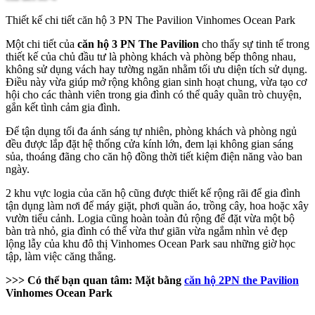
Thiết kế chi tiết căn hộ 3 PN The Pavilion Vinhomes Ocean Park
Một chi tiết của
căn hộ 3 PN The Pavilion
cho thấy sự tinh tế trong
thiết kế của chủ đầu tư là phòng khách và phòng bếp thông nhau,
không sử dụng vách hay tường ngăn nhằm tối ưu diện tích sử dụng.
Điều này vừa giúp mở rộng không gian sinh hoạt chung, vừa tạo cơ
hội cho các thành viên trong gia đình có thể quây quần trò chuyện,
gắn kết tình cảm gia đình.
Để tận dụng tối đa ánh sáng tự nhiên, phòng khách và phòng ngủ
đều được lắp đặt hệ thống cửa kính lớn, đem lại không gian sáng
sủa, thoáng đãng cho căn hộ đồng thời tiết kiệm điện năng vào ban
ngày.
2 khu vực logia của căn hộ cũng được thiết kế rộng rãi để gia đình
tận dụng làm nơi để máy giặt, phơi quần áo, trồng cây, hoa hoặc xây
vườn tiểu cảnh. Logia cũng hoàn toàn đủ rộng để đặt vừa một bộ
bàn trà nhỏ, gia đình có thể vừa thư giãn vừa ngắm nhìn vẻ đẹp
lộng lẫy của khu đô thị Vinhomes Ocean Park sau những giờ học
tập, làm việc căng thẳng.
>>> Có thể bạn quan tâm:
Mặt bằng
căn hộ 2PN the Pavilion
Vinhomes Ocean Park