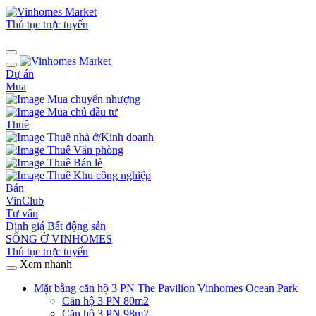
Thủ tục trực tuyến
Dự án
Mua
Mua chuyển nhượng
Mua chủ đầu tư
Thuê
Thuê nhà ở/Kinh doanh
Thuê Văn phòng
Thuê Bán lẻ
Thuê Khu công nghiệp
Bán
VinClub
Tư vấn
Định giá Bất động sản
SỐNG Ở VINHOMES
Thủ tục trực tuyến
Xem nhanh
Mặt bằng căn hộ 3 PN The Pavilion Vinhomes Ocean Park
Căn hộ 3 PN 80m2
Căn hộ 3 PN 98m2