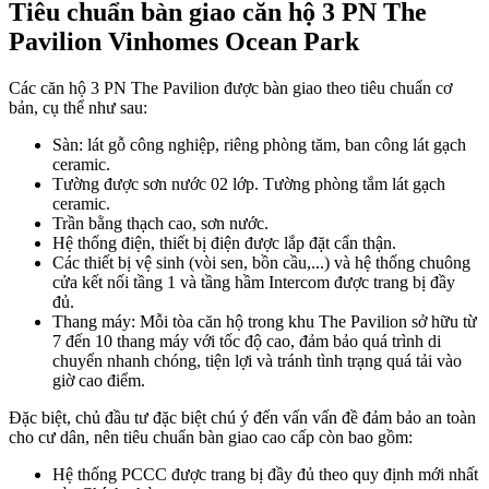
Tiêu chuẩn bàn giao căn hộ 3 PN The
Pavilion Vinhomes Ocean Park
Các căn hộ 3 PN The Pavilion được bàn giao theo tiêu chuẩn cơ
bản, cụ thể như sau:
Sàn: lát gỗ công nghiệp, riêng phòng tăm, ban công lát gạch
ceramic.
Tường được sơn nước 02 lớp. Tường phòng tắm lát gạch
ceramic.
Trần bằng thạch cao, sơn nước.
Hệ thống điện, thiết bị điện được lắp đặt cẩn thận.
Các thiết bị vệ sinh (vòi sen, bồn cầu,...) và hệ thống chuông
cửa kết nối tầng 1 và tầng hầm Intercom được trang bị đầy
đủ.
Thang máy: Mỗi tòa căn hộ trong khu The Pavilion sở hữu từ
7 đến 10 thang máy với tốc độ cao, đảm bảo quá trình di
chuyển nhanh chóng, tiện lợi và tránh tình trạng quá tải vào
giờ cao điểm.
Đặc biệt, chủ đầu tư đặc biệt chú ý đến vấn vấn đề đảm bảo an toàn
cho cư dân, nên tiêu chuẩn bàn giao cao cấp còn bao gồm:
Hệ thống PCCC được trang bị đầy đủ theo quy định mới nhất