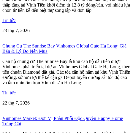
thấp tầng tại Vịnh Tiên khởi điểm từ 12,8 tỷ đồng/căn, với nhiều lựa
chọn từ liền kề đến biệt thự song lập và đơn lập.
Tin tức
23 thg 7, 2026
Chung Cư The Sunrise Bay Vinhomes Global Gate Hạ Long: Giá
Bán & Lý Do Nên Mua
Căn hộ chung cư The Sunrise Bay là khu căn hộ đầu tiên được
Vinhomes phát triển tại dự án Vinhomes Global Gate Hạ Long, theo
tiêu chuẩn Diamond đắt giá. Các tòa căn hộ nằm tại khu Vịnh Thiên
Đường, sở hữu lợi thế kế cận ga Depot tuyến đường sắt tốc độ cao
và tầm nhìn ôm trọn Vịnh di sản Hạ Long.
Tin tức
22 thg 7, 2026
Vinhomes Market: Đơn Vị Phân Phối Độc Quyền Happy Home
Tràng Cát