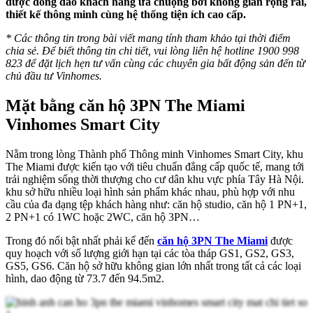
được đông đảo khách hàng ưa chuộng bởi không gian rộng rãi,
thiết kế thông minh cùng hệ thống tiện ích cao cấp.
* Các thông tin trong bài viết mang tính tham khảo tại thời điểm
chia sẻ. Để biết thông tin chi tiết, vui lòng liên hệ hotline 1900 998
823 để đặt lịch hẹn tư vấn cùng các chuyên gia bất động sản đến từ
chủ đầu tư Vinhomes.
Mặt bằng căn hộ 3PN The Miami
Vinhomes Smart City
Nằm trong lòng Thành phố Thông minh Vinhomes Smart City, khu
The Miami được kiến tạo với tiêu chuẩn đẳng cấp quốc tế, mang tới
trải nghiệm sống thời thượng cho cư dân khu vực phía Tây Hà Nội.
khu sở hữu nhiều loại hình sản phẩm khác nhau, phù hợp với nhu
cầu của đa dạng tệp khách hàng như: căn hộ studio, căn hộ 1 PN+1,
2 PN+1 có 1WC hoặc 2WC, căn hộ 3PN…
Trong đó nổi bật nhất phải kể đến
căn hộ 3PN The Miami
được
quy hoạch với số lượng giới hạn tại các tòa tháp GS1, GS2, GS3,
GS5, GS6. Căn hộ sở hữu không gian lớn nhất trong tất cả các loại
hình, dao động từ 73.7 đến 94.5m2.