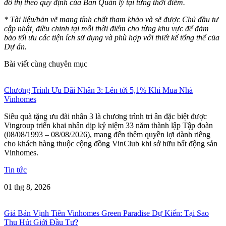
đô thị theo quy định của Ban Quản lý tại từng thời điểm.
* Tài liệu/bản vẽ mang tính chất tham khảo và sẽ được Chủ đầu tư
cập nhật, điều chỉnh tại mỗi thời điểm cho từng khu vực để đảm
bảo tối ưu các tiện ích sử dụng và phù hợp với thiết kế tổng thể của
Dự án.
Bài viết cùng chuyên mục
Chương Trình Ưu Đãi Nhân 3: Lên tới 5,1% Khi Mua Nhà
Vinhomes
Siêu quà tặng ưu đãi nhân 3 là chương trình tri ân đặc biệt được
Vingroup triển khai nhân dịp kỷ niệm 33 năm thành lập Tập đoàn
(08/08/1993 – 08/08/2026), mang đến thêm quyền lợi dành riêng
cho khách hàng thuộc cộng đồng VinClub khi sở hữu bất động sản
Vinhomes.
Tin tức
01 thg 8, 2026
Giá Bán Vịnh Tiên Vinhomes Green Paradise Dự Kiến: Tại Sao
Thu Hút Giới Đầu Tư?