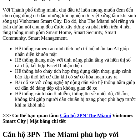
Với Thành phố thông minh, chủ đầu tư luôn mong muốn đem đến
cho cộng đồng cư dân những trải nghiệm ưu việt xứng tầm khi sinh
sống tại Vinhomes Smart City. Do đó, khu The Miami nói riêng và
toàn dự án nói chung đều được xây dựng và phát triển trên 4 nền
tảng thông minh gồm Smart Home, Smart Security, Smart
Community, Smart Management.
Hệ thống camera an ninh tích hợp trí tuệ nhân tạo AI giúp
nhận diện khuôn mặt
Hệ thống thang máy với tính năng phân tầng và hiển thị số
căn hộ, kết hợp FaceID nhận diện
Hệ thống báo cháy tích hợp ứng dụng điện thoại giúp cảnh
báo kịp thời tới cư dân khi có sự cố hỏa hoạn xảy ra
Bãi đỗ xe với công nghệ tự động dẫn vào hệ thống hầm giúp
cư dân dễ dàng tiếp cận không gian để xe
Hệ thống cảnh báo ô nhiễm, thông tin về nhiệt độ, độ ẩm,
không khí giúp người dân chuẩn bị trang phục phù hợp trước
khi ra khỏi nhà
>>> Có thể bạn quan tâm:
Căn hộ 2PN The Miami
Vinhomes
Smart City | Mặt bằng chi tiết
Căn hộ 3PN The Miami phù hợp với