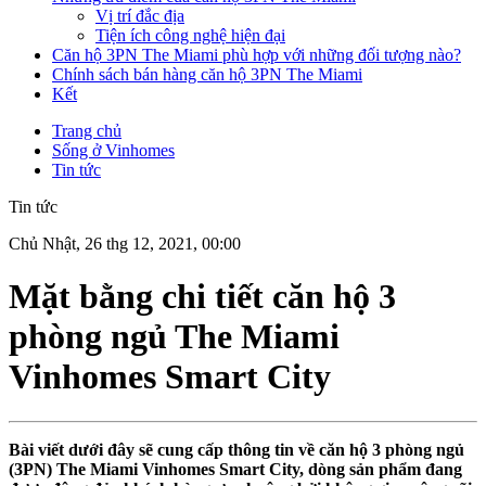
Vị trí đắc địa
Tiện ích công nghệ hiện đại
Căn hộ 3PN The Miami phù hợp với những đối tượng nào?
Chính sách bán hàng căn hộ 3PN The Miami
Kết
Trang chủ
Sống ở Vinhomes
Tin tức
Tin tức
Chủ Nhật, 26 thg 12, 2021, 00:00
Mặt bằng chi tiết căn hộ 3
phòng ngủ The Miami
Vinhomes Smart City
Bài viết dưới đây sẽ cung cấp thông tin về
căn hộ 3 phòng ngủ
(3PN) The Miami
Vinhomes Smart City, dòng sản phẩm đang