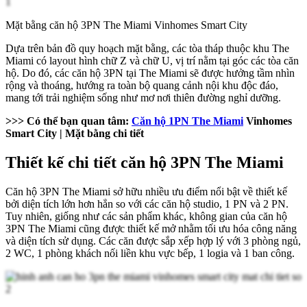
Mặt bằng căn hộ 3PN The Miami Vinhomes Smart City
Dựa trên bản đồ quy hoạch mặt bằng, các tòa tháp thuộc khu The
Miami có layout hình chữ Z và chữ U, vị trí nằm tại góc các tòa căn
hộ. Do đó, các căn hộ 3PN tại The Miami sẽ được hưởng tầm nhìn
rộng và thoáng, hướng ra toàn bộ quang cảnh nội khu độc đáo,
mang tới trải nghiệm sống như mơ nơi thiên đường nghỉ dưỡng.
>>> Có thể bạn quan tâm:
Căn hộ 1PN The Miami
Vinhomes
Smart City | Mặt bằng chi tiết
Thiết kế chi tiết căn hộ 3PN The Miami
Căn hộ 3PN The Miami sở hữu nhiều ưu điểm nổi bật về thiết kế
bởi diện tích lớn hơn hẳn so với các căn hộ studio, 1 PN và 2 PN.
Tuy nhiên, giống như các sản phẩm khác, không gian của căn hộ
3PN The Miami cũng được thiết kế mở nhằm tối ưu hóa công năng
và diện tích sử dụng. Các căn được sắp xếp hợp lý với 3 phòng ngủ,
2 WC, 1 phòng khách nối liền khu vực bếp, 1 logia và 1 ban công.