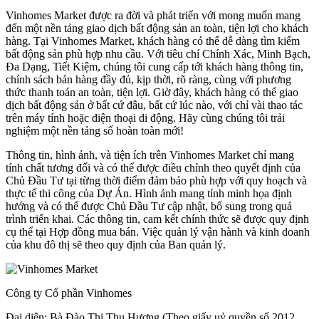
Vinhomes Market được ra đời và phát triển với mong muốn mang
đến một nền tảng giao dịch bất động sản an toàn, tiện lợi cho khách
hàng. Tại Vinhomes Market, khách hàng có thể dễ dàng tìm kiếm
bất động sản phù hợp nhu cầu. Với tiêu chí Chính Xác, Minh Bạch,
Đa Dạng, Tiết Kiệm, chúng tôi cung cấp tới khách hàng thông tin,
chính sách bán hàng đầy đủ, kịp thời, rõ ràng, cùng với phương
thức thanh toán an toàn, tiện lợi. Giờ đây, khách hàng có thể giao
dịch bất động sản ở bất cứ đâu, bất cứ lúc nào, với chỉ vài thao tác
trên máy tính hoặc điện thoại di động. Hãy cùng chúng tôi trải
nghiệm một nền tảng số hoàn toàn mới!
Thông tin, hình ảnh, và tiện ích trên Vinhomes Market chỉ mang
tính chất tương đối và có thể được điều chỉnh theo quyết định của
Chủ Đầu Tư tại từng thời điểm đảm bảo phù hợp với quy hoạch và
thực tế thi công của Dự Án. Hình ảnh mang tính minh họa định
hướng và có thể được Chủ Đầu Tư cập nhật, bổ sung trong quá
trình triển khai. Các thông tin, cam kết chính thức sẽ được quy định
cụ thể tại Hợp đồng mua bán. Việc quản lý vận hành và kinh doanh
của khu đô thị sẽ theo quy định của Ban quản lý.
Công ty Cổ phần Vinhomes
Đại diện: Bà Đào Thị Thu Hương (Theo giấy uỷ quyền số 2012