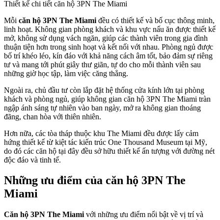
Thiết kế chi tiết căn hộ 3PN The Miami
Mỗi
căn hộ 3PN The Miami
đều có thiết kế và bố cục thông minh,
linh hoạt. Không gian phòng khách và khu vực nấu ăn được thiết kế
mở, không sử dụng vách ngăn, giúp các thành viên trong gia đình
thuận tiện hơn trong sinh hoạt và kết nối với nhau. Phòng ngủ được
bố trí khéo léo, kín đáo với khả năng cách âm tốt, bảo đảm sự riêng
tư và mang tới phút giây thư giãn, tự do cho mỗi thành viên sau
những giờ học tập, làm việc căng thẳng.
Ngoài ra, chủ đầu tư còn lắp đặt hệ thống cửa kính lớn tại phòng
khách và phòng ngủ, giúp không gian căn hộ 3PN The Miami tràn
ngập ánh sáng tự nhiên vào ban ngày, mở ra không gian thoáng
đãng, chan hòa với thiên nhiên.
Hơn nữa, các tòa tháp thuộc khu The Miami đều được lấy cảm
hứng thiết kế từ kiệt tác kiến trúc One Thousand Museum tại Mỹ,
do đó các căn hộ tại đây đều sở hữu thiết kế ấn tượng với đường nét
độc đáo và tinh tế.
Những ưu điểm của căn hộ 3PN The
Miami
Căn hộ 3PN The Miami
với những ưu điểm nổi bật về vị trí và