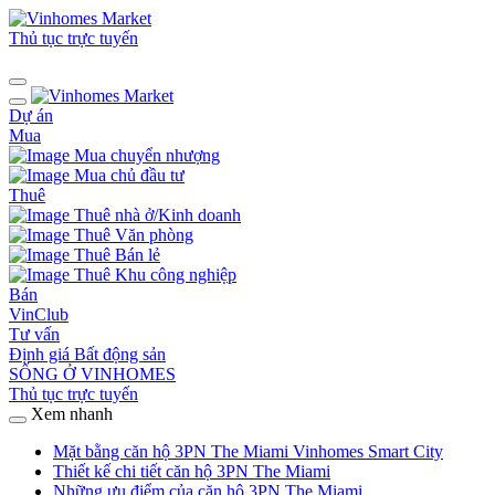
Thủ tục trực tuyến
Dự án
Mua
Mua chuyển nhượng
Mua chủ đầu tư
Thuê
Thuê nhà ở/Kinh doanh
Thuê Văn phòng
Thuê Bán lẻ
Thuê Khu công nghiệp
Bán
VinClub
Tư vấn
Định giá Bất động sản
SỐNG Ở VINHOMES
Thủ tục trực tuyến
Xem nhanh
Mặt bằng căn hộ 3PN The Miami Vinhomes Smart City
Thiết kế chi tiết căn hộ 3PN The Miami
Những ưu điểm của căn hộ 3PN The Miami