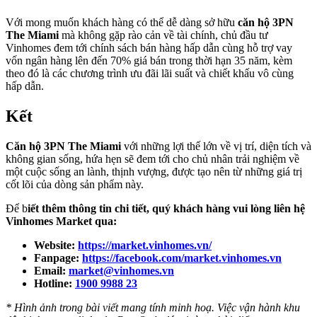
Với mong muốn khách hàng có thể dễ dàng sở hữu
căn hộ 3PN
The Miami
mà không gặp rào cản về tài chính, chủ đầu tư
Vinhomes đem tới chính sách bán hàng hấp dẫn cùng hỗ trợ vay
vốn ngân hàng lên đến 70% giá bán trong thời hạn 35 năm, kèm
theo đó là các chương trình ưu đãi lãi suất và chiết khấu vô cùng
hấp dẫn.
Kết
Căn hộ 3PN The Miami
với những lợi thế lớn về vị trí, diện tích và
không gian sống, hứa hẹn sẽ đem tới cho chủ nhân trải nghiệm về
một cuộc sống an lành, thịnh vượng, được tạo nên từ những giá trị
cốt lõi của dòng sản phẩm này.
Để b
iết thêm thông tin chi tiết, quý khách hàng vui lòng liên hệ
Vinhomes Market qua:
Website:
https://market.vinhomes.vn/
Fanpage:
https://facebook.com/market.vinhomes.vn
Email:
market@vinhomes.vn
Hotline:
1900 9988 23
* Hình ảnh trong bài viết mang tính minh hoạ. Việc vận hành khu