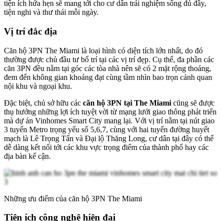
tiện ích hứa hẹn sẽ mang tới cho cư dân trải nghiệm sống đủ đầy,
tiện nghi và thư thái mỗi ngày.
Vị trí đắc địa
Căn hộ 3PN The Miami là loại hình có diện tích lớn nhất, do đó
thường được chủ đầu tư bố trí tại các vị trí đẹp. Cụ thể, đa phần các
căn 3PN đều nằm tại góc các tòa nhà nên sẽ có 2 mặt rộng thoáng,
đem đến không gian khoáng đạt cùng tầm nhìn bao trọn cảnh quan
nội khu và ngoại khu.
Đặc biệt, chủ sở hữu các
căn hộ 3PN tại The Miami
cũng sẽ được
thụ hưởng những lợi ích tuyệt vời từ mạng lưới giao thông phát triển
mà dự án Vinhomes Smart City mang lại. Với vị trí nằm tại nút giao
3 tuyến Metro trọng yếu số 5,6,7, cùng với hai tuyến đường huyết
mạch là Lê Trọng Tấn và Đại lộ Thăng Long, cư dân tại đây có thể
dễ dàng kết nối tới các khu vực trọng điểm của thành phố hay các
địa bàn kế cận.
Những ưu điểm của căn hộ 3PN The Miami
Tiện ích công nghệ hiện đại