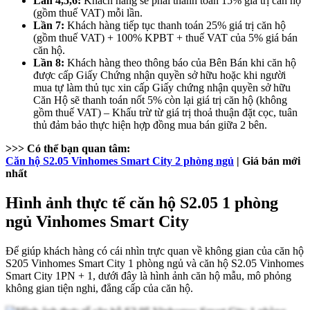
Lần 4,5,6:
Khách hàng sẽ phải thanh toán 15% giá trị căn hộ
(gồm thuế VAT) mỗi lần.
Lần 7:
Khách hàng tiếp tục thanh toán 25% giá trị căn hộ
(gồm thuế VAT) + 100% KPBT + thuế VAT của 5% giá bán
căn hộ.
Lần 8:
Khách hàng theo thông báo của Bên Bán khi căn hộ
được cấp Giấy Chứng nhận quyền sở hữu hoặc khi người
mua tự làm thủ tục xin cấp Giấy chứng nhận quyền sở hữu
Căn Hộ sẽ thanh toán nốt 5% còn lại giá trị căn hộ (không
gồm thuế VAT) – Khấu trừ từ giá trị thoả thuận đặt cọc, tuân
thủ đảm bảo thực hiện hợp đồng mua bán giữa 2 bên.
>>> Có thể bạn quan tâm:
Căn hộ S2.05 Vinhomes Smart City 2 phòng ngủ
| Giá bán mới
nhất
Hình ảnh thực tế căn hộ S2.05 1 phòng
ngủ Vinhomes Smart City
Để giúp khách hàng có cái nhìn trực quan về không gian của căn hộ
S205 Vinhomes Smart City 1 phòng ngủ và căn hộ S2.05 Vinhomes
Smart City 1PN + 1, dưới đây là hình ảnh căn hộ mẫu, mô phỏng
không gian tiện nghi, đẳng cấp của căn hộ.