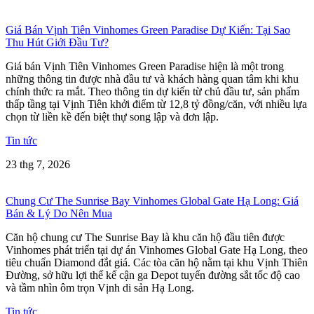
Giá Bán Vịnh Tiên Vinhomes Green Paradise Dự Kiến: Tại Sao
Thu Hút Giới Đầu Tư?
Giá bán Vịnh Tiên Vinhomes Green Paradise hiện là một trong
những thông tin được nhà đầu tư và khách hàng quan tâm khi khu
chính thức ra mắt. Theo thông tin dự kiến từ chủ đầu tư, sản phẩm
thấp tầng tại Vịnh Tiên khởi điểm từ 12,8 tỷ đồng/căn, với nhiều lựa
chọn từ liền kề đến biệt thự song lập và đơn lập.
Tin tức
23 thg 7, 2026
Chung Cư The Sunrise Bay Vinhomes Global Gate Hạ Long: Giá
Bán & Lý Do Nên Mua
Căn hộ chung cư The Sunrise Bay là khu căn hộ đầu tiên được
Vinhomes phát triển tại dự án Vinhomes Global Gate Hạ Long, theo
tiêu chuẩn Diamond đắt giá. Các tòa căn hộ nằm tại khu Vịnh Thiên
Đường, sở hữu lợi thế kế cận ga Depot tuyến đường sắt tốc độ cao
và tầm nhìn ôm trọn Vịnh di sản Hạ Long.
Tin tức