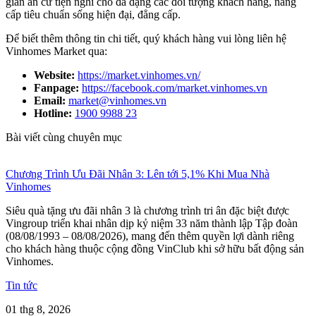
gian an cư tiện nghi cho đa dạng các đối tượng khách hàng, nâng
cấp tiêu chuẩn sống hiện đại, đẳng cấp.
Để biết thêm thông tin chi tiết, quý khách hàng vui lòng liên hệ
Vinhomes Market qua:
Website:
https://market.vinhomes.vn/
Fanpage:
https://facebook.com/market.vinhomes.vn
Email:
market@vinhomes.vn
Hotline:
1900 9988 23
Bài viết cùng chuyên mục
Chương Trình Ưu Đãi Nhân 3: Lên tới 5,1% Khi Mua Nhà
Vinhomes
Siêu quà tặng ưu đãi nhân 3 là chương trình tri ân đặc biệt được
Vingroup triển khai nhân dịp kỷ niệm 33 năm thành lập Tập đoàn
(08/08/1993 – 08/08/2026), mang đến thêm quyền lợi dành riêng
cho khách hàng thuộc cộng đồng VinClub khi sở hữu bất động sản
Vinhomes.
Tin tức
01 thg 8, 2026