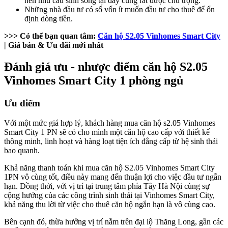
nên nhu cầu sinh sống tại đây cũng rất được chú trọng.
Những nhà đầu tư có số vốn ít muốn đầu tư cho thuê để ổn
định dòng tiền.
>>> Có thể bạn quan tâm:
Căn hộ S2.05 Vinhomes Smart City
| Giá bán & Ưu đãi mới nhất
Đánh giá ưu - nhược điểm căn hộ S2.05
Vinhomes Smart City 1 phòng ngủ
Ưu điểm
Với một mức giá hợp lý, khách hàng mua căn hộ s2.05 Vinhomes
Smart City 1 PN sẽ có cho mình một căn hộ cao cấp với thiết kế
thông minh, linh hoạt và hàng loạt tiện ích đẳng cấp từ hệ sinh thái
bao quanh.
Khả năng thanh toán khi mua căn hộ S2.05 Vinhomes Smart City
1PN vô cùng tốt, điều này mang đến thuận lợi cho việc đầu tư ngắn
hạn. Đồng thời, với vị trí tại trung tâm phía Tây Hà Nội cùng sự
cộng hưởng của các công trình sinh thái tại Vinhomes Smart City,
khả năng thu lời từ việc cho thuê căn hộ ngắn hạn là vô cùng cao.
Bên cạnh đó, thừa hưởng vị trí nằm trên đại lộ Thăng Long, gần các