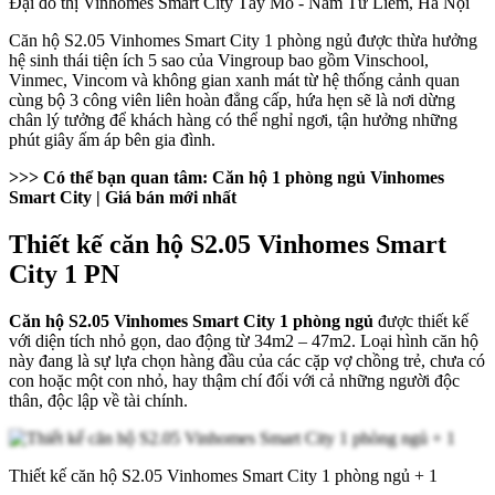
Đại đô thị Vinhomes Smart City Tây Mỗ - Nam Từ Liêm, Hà Nội
Căn hộ S2.05 Vinhomes Smart City 1 phòng ngủ được thừa hưởng
hệ sinh thái tiện ích 5 sao của Vingroup bao gồm Vinschool,
Vinmec, Vincom và không gian xanh mát từ hệ thống cảnh quan
cùng bộ 3 công viên liên hoàn đẳng cấp, hứa hẹn sẽ là nơi dừng
chân lý tưởng để khách hàng có thể nghỉ ngơi, tận hưởng những
phút giây ấm áp bên gia đình.
>>> Có thể bạn quan tâm:
Căn hộ 1 phòng ngủ Vinhomes
Smart City
| Giá bán mới nhất
​​Thiết kế căn hộ S2.05 Vinhomes Smart
City 1 PN
Căn hộ S2.05 Vinhomes Smart City 1 phòng ngủ
được thiết kế
với diện tích nhỏ gọn, dao động từ 34m2 – 47m2. Loại hình căn hộ
này đang là sự lựa chọn hàng đầu của các cặp vợ chồng trẻ, chưa có
con hoặc một con nhỏ, hay thậm chí đối với cả những người độc
thân, độc lập về tài chính.
Thiết kế căn hộ S2.05 Vinhomes Smart City 1 phòng ngủ + 1