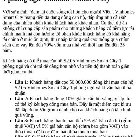
Với sứ mệnh “đem lại cuộc sống tốt hơn cho người Việt”, Vinhomes
Smart City mang đến đa dạng dòng căn hộ, đáp ứng nhu cầu sử
dụng của nhiều phân khúc khách hàng khác nhau. Cụ thể, dự án
không chỉ cung cấp sản phẩm cho những khách hàng có tiềm lực tài
chính mạnh mà còn hướng tới phân khúc khách hàng có khả năng
tài chính ở mức ổn định, thu nhập không quá cao thông qua chính
sách cho vay lên đến 70% vốn mua nhà với thời hạn lên đến 35
năm.
Khách hàng có thể mua căn hộ S2.05 Vinhomes Smart City 1
phòng ngủ và chi trả dễ dàng hơn nhờ vào tiến độ thanh toán giãn
thời gian, cụ thể:
Lần 1:
Khách hàng đặt cọc 50.000.000 đồng khi mua căn hộ
S2.05 Vinhomes Smart City 1 phòng ngủ và kí văn bản thỏa
thuận.
Lần 2:
Khách hàng đóng 10% giá trị căn hộ và ngay lập tức
có thể ký kết hợp đồng mua bán. Đây là một điểm cực kì ưu
đãi tập đoàn Vingroup dành cho các khách hàng có tài chính
quá vững.
Lần 3:
Khách hàng thanh toán tiếp 5% giá bán căn hộ (gồm
thuế VAT) và 5% giá bán căn hộ (chưa bao gồm VAT) vào
thỏa thuận đặt cọc đảm bảo thỏa thuận mua bán.