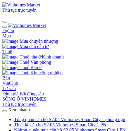
Thủ tục trực tuyến
Dự án
Mua
Mua chuyển nhượng
Mua chủ đầu tư
Thuê
Thuê nhà ở/Kinh doanh
Thuê Văn phòng
Thuê Bán lẻ
Thuê Khu công nghiệp
Bán
VinClub
Tư vấn
Định giá Bất động sản
SỐNG Ở VINHOMES
Thủ tục trực tuyến
Xem nhanh
Tổng quan căn hộ S2.05 Vinhomes Smart City 1 phòng ngủ
Thiết kế căn hộ S2.05 Vinhomes Smart City 1 PN
Những ai nên mua căn hộ S2.05 Vinhomes Smart City 1 PN