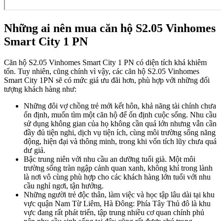
Những ai nên mua căn hộ S2.05 Vinhomes
Smart City 1 PN
Căn hộ S2.05 Vinhomes Smart City 1 PN có diện tích khá khiêm
tốn. Tuy nhiên, cũng chính vì vậy, các căn hộ S2.05 Vinhomes
Smart City 1PN sẽ có mức giá ưu đãi hơn, phù hợp với những đối
tượng khách hàng như:
Những đôi vợ chồng trẻ mới kết hôn, khả năng tài chính chưa
ổn định, muốn tìm một căn hộ để ổn định cuộc sống. Nhu cầu
sử dụng không gian của họ không cần quá lớn nhưng vẫn cần
đầy đủ tiện nghi, dịch vụ tiện ích, cùng môi trường sống năng
động, hiện đại và thông minh, trong khi vốn tích lũy chưa quá
dư giả.
Bậc trung niên với nhu cầu an dưỡng tuổi già. Một môi
trường sống tràn ngập cảnh quan xanh, không khí trong lành
là nơi vô cùng phù hợp cho các khách hàng lớn tuổi với nhu
cầu nghỉ ngơi, tận hưởng.
Những người trẻ độc thân, làm việc và học tập lâu dài tại khu
vực quận Nam Từ Liêm, Hà Đông: Phía Tây Thủ đô là khu
vực đang rất phát triển, tập trung nhiều cơ quan chính phủ