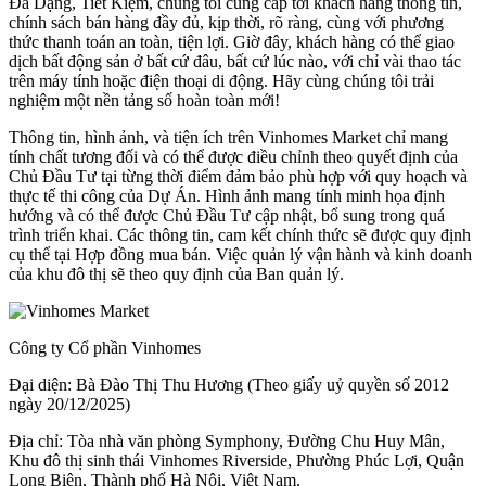
Đa Dạng, Tiết Kiệm, chúng tôi cung cấp tới khách hàng thông tin,
chính sách bán hàng đầy đủ, kịp thời, rõ ràng, cùng với phương
thức thanh toán an toàn, tiện lợi. Giờ đây, khách hàng có thể giao
dịch bất động sản ở bất cứ đâu, bất cứ lúc nào, với chỉ vài thao tác
trên máy tính hoặc điện thoại di động. Hãy cùng chúng tôi trải
nghiệm một nền tảng số hoàn toàn mới!
Thông tin, hình ảnh, và tiện ích trên Vinhomes Market chỉ mang
tính chất tương đối và có thể được điều chỉnh theo quyết định của
Chủ Đầu Tư tại từng thời điểm đảm bảo phù hợp với quy hoạch và
thực tế thi công của Dự Án. Hình ảnh mang tính minh họa định
hướng và có thể được Chủ Đầu Tư cập nhật, bổ sung trong quá
trình triển khai. Các thông tin, cam kết chính thức sẽ được quy định
cụ thể tại Hợp đồng mua bán. Việc quản lý vận hành và kinh doanh
của khu đô thị sẽ theo quy định của Ban quản lý.
Công ty Cổ phần Vinhomes
Đại diện: Bà Đào Thị Thu Hương (Theo giấy uỷ quyền số 2012
ngày 20/12/2025)
Địa chỉ: Tòa nhà văn phòng Symphony, Đường Chu Huy Mân,
Khu đô thị sinh thái Vinhomes Riverside, Phường Phúc Lợi, Quận
Long Biên, Thành phố Hà Nội, Việt Nam.