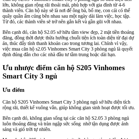
lớn, không gian rộng rãi thoải mái, phù hợp với gia đình từ 4-6
thành viên. Căn hộ này sẽ là nơi để ông bà, bố mẹ, con cái có thể
quây quần ấm cúng bên nhau sau một ngày dài làm việc, học tập.
Từ đó, các thành viên sẽ trở nên gắn kết và gần gũi với nhau.
Bên cạnh đó, căn hộ S2.05 sở hữu tầm view đẹp, 2 mặt tiền thoáng
đãng, đồng thời được thừa hưởng chuỗi tiện ích toàn diện từ đại dự
án, thúc đẩy tính thanh khoản cao trong tương lai. Chính vì vậy,
việc mua căn hộ s2.05 Vinhomes Smart City 3 phòng ngủ là quyết
định đúng đắn cho các nhà đầu tư tầm trung hoặc dài hạn.
Ưu nhược điểm căn hộ S205 Vinhomes
Smart City 3 ngủ
Ưu điểm
Căn hộ S205 Vinhomes Smart City 3 phòng ngủ sở hữu diện tích
rộng rãi, thiết kế vuông vắn, giúp không gian sinh hoạt được tối ưu.
Bên cạnh đó, không gian sống tại các căn hộ S2.05 3 phòng ngủ
luôn thoáng đãng và tràn ngập sức sống nhờ tận dụng được ánh
sáng và gió trời tự nhiên.