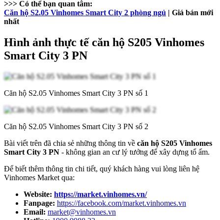
>>> Có thể bạn quan tâm:
Căn hộ S2.05 Vinhomes Smart City 2 phòng ngủ
| Giá bán mới
nhất
Hình ảnh thực tế căn hộ S205 Vinhomes
Smart City 3 PN
Căn hộ S2.05 Vinhomes Smart City 3 PN số 1
Căn hộ S2.05 Vinhomes Smart City 3 PN số 2
Bài viết trên đã chia sẻ những thông tin về
căn hộ S205 Vinhomes
Smart City 3 PN
- không gian an cư lý tưởng để xây dựng tổ ấm.
Để biết thêm thông tin chi tiết, quý khách hàng vui lòng liên hệ
Vinhomes Market qua:
Website:
https://market.vinhomes.vn/
Fanpage:
https://facebook.com/market.vinhomes.vn
Email:
market@vinhomes.vn