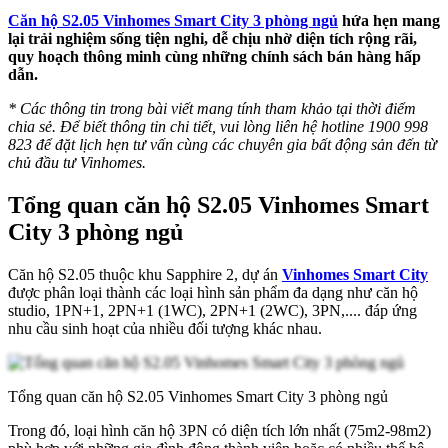
Căn hộ S2.05 Vinhomes Smart City 3 phòng ngủ
hứa hẹn mang
lại trải nghiệm sống tiện nghi, dễ chịu nhờ diện tích rộng rãi,
quy hoạch thông minh cùng những chính sách bán hàng hấp
dẫn.
* Các thông tin trong bài viết mang tính tham khảo tại thời điểm
chia sẻ. Để biết thông tin chi tiết, vui lòng liên hệ hotline 1900 998
823 để đặt lịch hẹn tư vấn cùng các chuyên gia bất động sản đến từ
chủ đầu tư Vinhomes.
Tổng quan căn hộ S2.05 Vinhomes Smart
City 3 phòng ngủ
Căn hộ S2.05 thuộc khu Sapphire 2, dự án
Vinhomes Smart City
được phân loại thành các loại hình sản phẩm đa dạng như căn hộ
studio, 1PN+1, 2PN+1 (1WC), 2PN+1 (2WC), 3PN,.... đáp ứng
nhu cầu sinh hoạt của nhiều đối tượng khác nhau.
Tổng quan căn hộ S2.05 Vinhomes Smart City 3 phòng ngủ
Trong đó, loại hình căn hộ 3PN có diện tích lớn nhất (75m2-98m2)