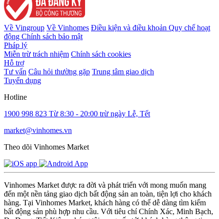
Về Vingroup
Về Vinhomes
Điều kiện và điều khoản
Quy chế hoạt
động
Chính sách bảo mật
Pháp lý
Miễn trừ trách nhiệm
Chính sách cookies
Hỗ trợ
Tư vấn
Câu hỏi thường gặp
Trung tâm giao dịch
Tuyển dụng
Hotline
1900 998 823
Từ 8:30 - 20:00 trừ ngày Lễ, Tết
market@vinhomes.vn
Theo dõi Vinhomes Market
Vinhomes Market được ra đời và phát triển với mong muốn mang
đến một nền tảng giao dịch bất động sản an toàn, tiện lợi cho khách
hàng. Tại Vinhomes Market, khách hàng có thể dễ dàng tìm kiếm
bất động sản phù hợp nhu cầu. Với tiêu chí Chính Xác, Minh Bạch,