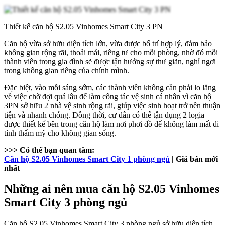
Thiết kế căn hộ S2.05 Vinhomes Smart City 3 PN
Căn hộ vừa sở hữu diện tích lớn, vừa được bố trí hợp lý, đảm bảo
không gian rộng rãi, thoải mái, riêng tư cho mỗi phòng, nhờ đó mỗi
thành viên trong gia đình sẽ được tận hưởng sự thư giãn, nghỉ ngơi
trong không gian riêng của chính mình.
Đặc biệt, vào mỗi sáng sớm, các thành viên không cần phải lo lắng
về việc chờ đợi quá lâu để làm công tác vệ sinh cá nhân vì căn hộ
3PN sở hữu 2 nhà vệ sinh rộng rãi, giúp việc sinh hoạt trở nên thuận
tiện và nhanh chóng. Đồng thời, cư dân có thể tận dụng 2 logia
được thiết kế bên trong căn hộ làm nơi phơi đồ để không làm mất đi
tính thẩm mỹ cho không gian sống.
>>> Có thể bạn quan tâm:
Căn hộ S2.05 Vinhomes Smart City 1 phòng ngủ
| Giá bán mới
nhất
Những ai nên mua căn hộ S2.05 Vinhomes
Smart City 3 phòng ngủ
Căn hộ S2.05 Vinhomes Smart City 3 phòng ngủ sở hữu diện tích