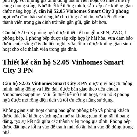
phù hợp với những gia đình đông thành viên hoặc có nhiều thế hệ
cùng chung sống. Nhờ thiết kế thông minh, sắp xếp các không gian
chức năng hợp lý,
căn hộ S2.05 Vinhomes Smart City 3 phòng
ngủ
vừa đảm bảo sự riêng tư cho từng cá nhân, vừa kết nối các
thành viên trong gia đình trở nên gần gũi, gắn kết hơn.
Căn hộ S2.05 3 phòng ngủ được thiết kế bao gồm 3PN, 2WC, 1
phòng bếp, 1 phòng bếp được sắp xếp hợp lý hài hòa, vừa đảm bảo
được cuộc sống đầy đủ tiện nghi, vừa tối ưu được không gian sinh
hoạt cho các thành viên trong gia đình.
Thiết kế căn hộ S2.05 Vinhomes Smart
City 3 PN
Căn hộ S2.05 Vinhomes Smart City 3 PN
được quy hoạch thông
minh, năng động và hiện đại, được bàn giao theo tiêu chuẩn
Vinhomes Sapphire. Với lối thiết kế mở linh hoạt, căn hộ 3 phòng
ngủ được mở rộng diện tích và tối ưu công năng sử dụng.
Không gian sinh hoạt chung bao gồm phòng bếp và phòng khách
được thiết kế không vách ngăn mở ra không gian rộng rãi, thoáng
đãng, tạo sự kết nối giữa các thành viên trong gia đình. Phòng bếp
được đặt ngay lối ra vào để tránh mùi đồ ăn bám vào đồ dùng trong
nhà.