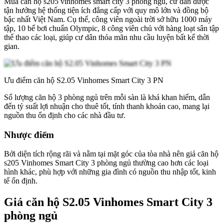
Mua căn hộ s205 vinhomes smart city 3 phòng ngủ, cư dân được
tận hưởng hệ thống tiện ích đẳng cấp với quy mô lớn và đồng bộ
bậc nhất Việt Nam. Cụ thể, công viên ngoài trời sở hữu 1000 máy
tập, 10 bể bơi chuẩn Olympic, 8 công viên chủ với hàng loạt sân tập
thể thao các loại, giúp cư dân thỏa mãn nhu cầu luyện bất kể thời
gian.
Ưu điểm căn hộ S2.05 Vinhomes Smart City 3 PN
Số lượng căn hộ 3 phòng ngủ trên mỗi sàn là khá khan hiếm, dẫn
đến tỷ suất lợi nhuận cho thuê tốt, tính thanh khoản cao, mang lại
nguồn thu ổn định cho các nhà đầu tư.
Nhược điểm
Bởi diện tích rộng rãi và nằm tại mặt góc của tòa nhà nên giá căn hộ
s205 Vinhomes Smart City 3 phòng ngủ thường cao hơn các loại
hình khác, phù hợp với những gia đình có nguồn thu nhập tốt, kinh
tế ổn định.
Giá căn hộ S2.05 Vinhomes Smart City 3
phòng ngủ