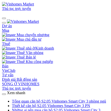
Thủ tục trực tuyến
Dự án
Mua
Mua chuyển nhượng
Mua chủ đầu tư
Thuê
Thuê nhà ở/Kinh doanh
Thuê Văn phòng
Thuê Bán lẻ
Thuê Khu công nghiệp
Bán
VinClub
Tư vấn
Định giá Bất động sản
SỐNG Ở VINHOMES
Thủ tục trực tuyến
Xem nhanh
Tổng quan căn hộ S2.05 Vinhomes Smart City 3 phòng ngủ
Thiết kế căn hộ S2.05 Vinhomes Smart City 3 PN
Những ai nên mua căn hộ S2.05 Vinhomes Smart City 3