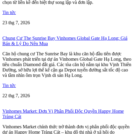
chọn từ liền kề đến biệt thự song lập và đơn lập.
Tin tức
23 thg 7, 2026
Chung Cư The Sunrise Bay Vinhomes Global Gate Hạ Long: Giá
Bán & Lý Do Nên Mua
Căn hộ chung cư The Sunrise Bay là khu căn hộ đầu tiên được
Vinhomes phát triển tại dự án Vinhomes Global Gate Hạ Long, theo
tiêu chuẩn Diamond đắt giá. Các tòa căn hộ nằm tại khu Vịnh Thiên
Đường, sở hữu lợi thế kế cận ga Depot tuyến đường sắt tốc độ cao
và tầm nhìn ôm trọn Vịnh di sản Hạ Long.
Tin tức
22 thg 7, 2026
Vinhomes Market: Đơn Vị Phân Phối Độc Quyền Happy Home
Tràng Cát
Vinhomes Market chính thức trở thành đơn vị phân phối độc quyền
dự án Happy Home Tràng Cát – khu đô thị nhà ở xã hội do