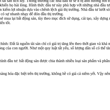
ài sản tích lũy. Thông thường các nhà đầu tư sẽ ít bị ảnh hưởng bởi thị
 khiến họ hài lòng. Hình thức đầu tư này phù hợp với những nhà đầu tư 
ản kiếm lợi nhuận dựa vào chênh lệch giá thị trường. Nhà đầu tư lướt s
ỏi có sự nhanh nhạy để đón đầu thị trường.
ẽ mua lại bất động sản, tùy theo mục đích sử dụng, cải tạo, xây dựng rồ
ển tốt.
chính: Đất là nguồn tài sản chỉ có giá trị tăng lên theo thời gian và khả 
t động của con người. Như một quy luật tất yếu, số lượng dân số có thể t
 hình đầu tư: bất động sản được chia thành nhiều loại sản phẩm và phân 
 hàng hóa đặc biệt trên thị trường, không hề có giá cả niêm yết. Vậy nê