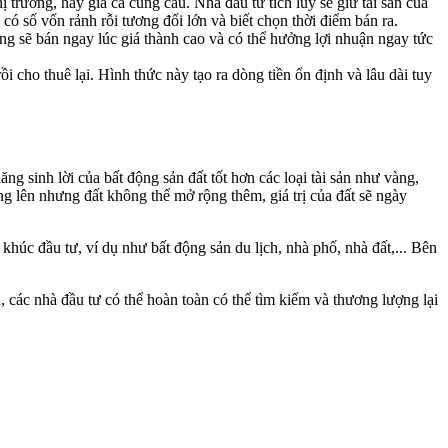
 trường, hay giá cả cung cầu. Nhà đầu tư tích lũy sẽ giữ tài sản của
có số vốn rảnh rỗi tương đối lớn và biết chọn thời điểm bán ra.
óng sẽ bán ngay lúc giá thành cao và có thể hưởng lợi nhuận ngay tức
i cho thuê lại. Hình thức này tạo ra dòng tiền ổn định và lâu dài tuy
năng sinh lời của bất động sản đất tốt hơn các loại tài sản như vàng,
ăng lên nhưng đất không thể mở rộng thêm, giá trị của đất sẽ ngày
khúc đầu tư, ví dụ như bất động sản du lịch, nhà phố, nhà đất,... Bên
n, các nhà đầu tư có thể hoàn toàn có thể tìm kiếm và thương lượng lại