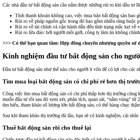
Các nhà đầu tư bất động sản cần nắm được những rủi ro khi đầu tư lĩ
Tính thanh khoản không cao, việc mua bán bất động sản bao gồ
Rủi ro về pháp nguồn gốc trong đó bao gồm nhiều ràng buộc p
Rủi ro về tài chính và vận hành dẫn đến tình trạng mắc kẹt về v
Rủi ro lừa đảo: bởi người môi giới, công ty làm ăn không chín
>>> Có thể bạn quan tâm:
Hợp đồng chuyển nhượng quyền sử d
Kinh nghiệm đầu tư bất động sản cho người
Đầu tư bất động sản như thế nào cho người ít vốn để có lợi cho các 
Tìm mua loại bất động sản có chi phí rẻ hơn thị trườ
Công việc tìm mua bất động sản có chi phí thấp hơn thị trường cũng
muốn đầu tư rồi sau đó xem xét, phân tích, quan sát, “nằm vùng” từ 2
tìm hiểu, tham khảo số lượng lớn bất động sản, có thể hàng chục thậm
Sau khi tham khảo thị trường đủ lâu, bạn sẽ có kinh nghiệm, cái nhìn 
Thuê bất động sản rồi cho thuê lại
Chiến lược đầu tư bất động sản này đặc biệt có lợi cho người ít vốn, 