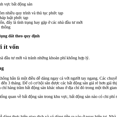
nh vực bất động sản
m nhiều quy trình và thủ tục phức tạp
háp luật phức tạp
ốn, đây là tình trạng hay gặp ở các nhà đầu tư mới
h thống
ụng đất
theo quy định
 ít vốn
nhà đầu tư mới và tránh những khoản phí không hợp lý.
ng
 không hẳn là một điều dễ dàng ngay cả với người tay ngang. Các chuy
 đến 3 tháng. Để có cơ hội săn được các bất động sản giá rẻ hơn giá th
 chí hàng trăm bất động sản khác nhau ở địa chỉ đó trong một thời gian
tổng quan về bất động sản trong khu vực, bất động sản nào có chi phí r
dễ dàng thực hiện giao dịch và có dòng tiền ra vào ở ngay hiện tại. Nhà