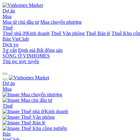
Dự án
Mua
Mua từ chủ đầu tư
Mua chuyển nhượng
Thuê
Thuê nhà ở/Kinh doanh
Thuê Văn phòng
Thuê Bán lẻ
Thuê Khu côn
Bán
VinClub
Dịch vụ
Tư vấn
Định giá Bất động sản
SỐNG Ở VINHOMES
Thủ tục trực tuyến
Dự án
Mua
Mua chuyển nhượng
Mua chủ đầu tư
Thuê
Thuê nhà ở/Kinh doanh
Thuê Văn phòng
Thuê Bán lẻ
Thuê Khu công nghiệp
Bán
VinClub