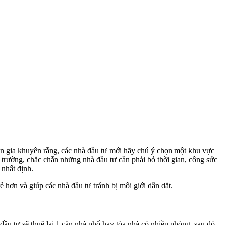
ên gia khuyên rằng, các nhà đầu tư mới hãy chú ý chọn một khu vực
ị trường, chắc chắn những nhà đầu tư cần phải bỏ thời gian, công sức
 nhất định.
ẻ hơn và giúp các nhà đầu tư tránh bị môi giới dẫn dắt.
 đầu tư sẽ thuê lại 1 căn nhà phố hay tòa nhà có nhiều phòng, sau đó