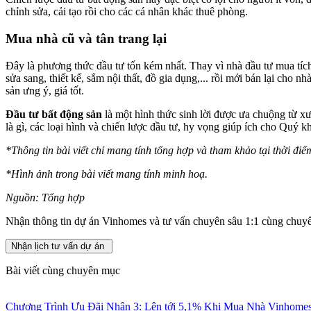
chỉnh sửa, cải tạo rồi cho các cá nhân khác thuê phòng.
Mua nhà cũ và tân trang lại
Đây là phương thức đầu tư tốn kém nhất. Thay vì nhà đầu tư mua tích 
sửa sang, thiết kế, sắm nội thất, đồ gia dụng,... rồi mới bán lại cho
sản ưng ý, giá tốt.
Đầu tư bất động sản
là một hình thức sinh lời được ưa chuộng từ xư
là gì, các loại hình và chiến lược đầu tư, hy vọng giúp ích cho Quý 
*Thông tin bài viết chỉ mang tính tổng hợp và tham khảo tại thời điể
*Hình ảnh trong bài viết mang tính minh hoạ.
Nguồn: Tổng hợp
Nhận thông tin dự án Vinhomes và tư vấn chuyên sâu 1:1 cùng chuyê
Nhận lịch tư vấn dự án
Bài viết cùng chuyên mục
Chương Trình Ưu Đãi Nhân 3: Lên tới 5,1% Khi Mua Nhà Vinhome