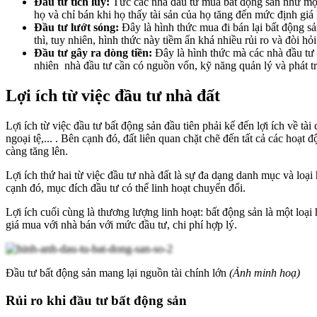
Đầu tư tích lũy:
Tức các nhà đầu tư mua bất động sản như một t
họ và chỉ bán khi họ thấy tài sản của họ tăng đến mức định giá
Đầu tư lướt sóng:
Đây là hình thức mua đi bán lại bất động s
thì, tuy nhiên, hình thức này tiềm ẩn khá nhiều rủi ro và đòi h
Đầu tư gây ra dòng tiền:
Đây là hình thức mà các nhà đầu tư s
nhiên nhà đầu tư cần có nguồn vốn, kỹ năng quản lý và phát tri
Lợi ích từ việc đầu tư nhà đất
Lợi ích từ việc đầu tư bất động sản đầu tiên phải kể đến lợi ích về tài 
ngoại tệ,... . Bên cạnh đó, đất liên quan chặt chẽ đến tất cả các hoạ
càng tăng lên.
Lợi ích thứ hai từ việc đầu tư nhà đất là sự đa dạng danh mục và loại
cạnh đó, mục đích đầu tư có thể linh hoạt chuyển đổi.
Lợi ích cuối cùng là thương lượng linh hoạt: bất động sản là một loại
giá mua với nhà bán với mức đầu tư, chi phí hợp lý.
Đầu tư bất động sản mang lại nguồn tài chính lớn
(Ảnh minh hoạ)
Rủi ro khi đầu tư bất động sản