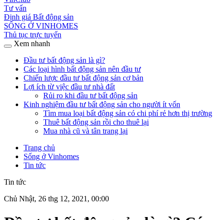
Tư vấn
Định giá Bất động sản
SỐNG Ở VINHOMES
Thủ tục trực tuyến
Xem nhanh
Đầu tư bất động sản là gì?
Các loại hình bất động sản nên đầu tư
Chiến lược đầu tư bất động sản cơ bản
Lợi ích từ việc đầu tư nhà đất
Rủi ro khi đầu tư bất động sản
Kinh nghiệm đầu tư bất động sản cho người ít vốn
Tìm mua loại bất động sản có chi phí rẻ hơn thị trường
Thuê bất động sản rồi cho thuê lại
Mua nhà cũ và tân trang lại
Trang chủ
Sống ở Vinhomes
Tin tức
Tin tức
Chủ Nhật, 26 thg 12, 2021, 00:00