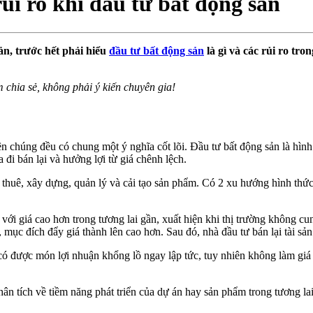
rủi ro khi đầu tư bất động sản
n, trước hết phải hiểu
đầu tư bất động sản
là gì và các rủi ro tro
m chia sẻ, không phải ý kiến chuyên gia!
iên chúng đều có chung một ý nghĩa cốt lõi. Đầu tư bất động sản là hìn
đi bán lại và hưởng lợi từ giá chênh lệch.
thuê, xây dựng, quản lý và cải tạo sản phẩm. Có 2 xu hướng hình thức 
i với giá cao hơn trong tương lai gần, xuất hiện khi thị trường không 
mục đích đẩy giá thành lên cao hơn. Sau đó, nhà đầu tư bán lại tài sản
ể có được món lợi nhuận khổng lồ ngay lập tức, tuy nhiên không làm giá 
ân tích về tiềm năng phát triển của dự án hay sản phẩm trong tương lai