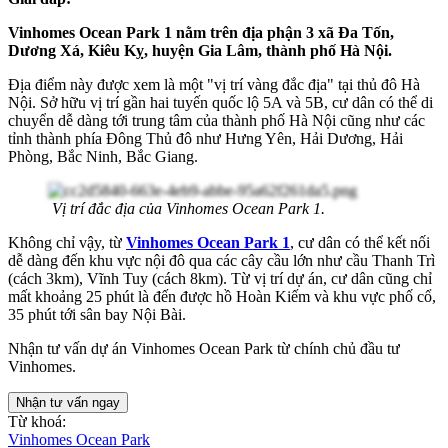
Vinhomes Ocean Park 1 nằm trên địa phận 3 xã Đa Tốn,
Dương Xá, Kiêu Kỵ, huyện Gia Lâm, thành phố Hà Nội.
Địa điểm này được xem là một "vị trí vàng đắc địa" tại thủ đô Hà
Nội. Sở hữu vị trí gần hai tuyến quốc lộ 5A và 5B, cư dân có thể di
chuyển dễ dàng tới trung tâm của thành phố Hà Nội cũng như các
tỉnh thành phía Đông Thủ đô như Hưng Yên, Hải Dương, Hải
Phòng, Bắc Ninh, Bắc Giang.
Vị trí đắc địa của Vinhomes Ocean Park 1.
Khôn
g chỉ vậy, từ
Vinhomes Ocean Park 1
, cư dân có thể kết nối
dễ dàng đến khu vực nội đô qua các cây cầu lớn như cầu Thanh Trì
(cách 3km), Vĩnh Tuy (cách 8km). Từ vị trí dự án, cư dân cũng chỉ
mất khoảng 25 phút là đến được hồ Hoàn Kiếm và khu vực phố cổ,
35 phút tới sân bay Nội Bài.
Nhận tư vấn dự án Vinhomes Ocean Park từ chính chủ đầu tư
Vinhomes.
Nhận tư vấn ngay
Từ khoá:
Vinhomes Ocean Park