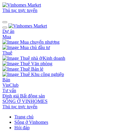
Thủ tục trực tuyến
Dự án
Mua
Mua chuyển nhượng
Mua chủ đầu tư
Thuê
Thuê nhà ở/Kinh doanh
Thuê Văn phòng
Thuê Bán lẻ
Thuê Khu công nghiệp
Bán
VinClub
Tư vấn
Định giá Bất động sản
SỐNG Ở VINHOMES
Thủ tục trực tuyến
Trang chủ
Sống ở Vinhomes
Hỏi đáp