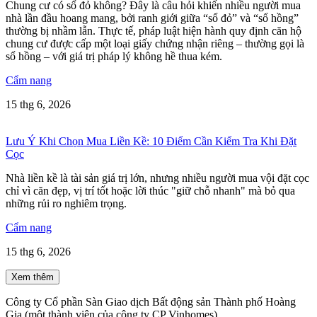
Chung cư có sổ đỏ không? Đây là câu hỏi khiến nhiều người mua
nhà lần đầu hoang mang, bởi ranh giới giữa “sổ đỏ” và “sổ hồng”
thường bị nhầm lẫn. Thực tế, pháp luật hiện hành quy định căn hộ
chung cư được cấp một loại giấy chứng nhận riêng – thường gọi là
sổ hồng – với giá trị pháp lý không hề thua kém.
Cẩm nang
15 thg 6, 2026
Lưu Ý Khi Chọn Mua Liền Kề: 10 Điểm Cần Kiểm Tra Khi Đặt
Cọc
Nhà liền kề là tài sản giá trị lớn, nhưng nhiều người mua vội đặt cọc
chỉ vì căn đẹp, vị trí tốt hoặc lời thúc "giữ chỗ nhanh" mà bỏ qua
những rủi ro nghiêm trọng.
Cẩm nang
15 thg 6, 2026
Xem thêm
Công ty Cổ phần Sàn Giao dịch Bất động sản Thành phố Hoàng
Gia (một thành viên của công ty CP Vinhomes).