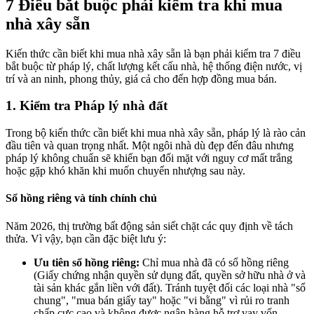
7 Điều bắt buộc phải kiểm tra khi mua
nhà xây sẵn
Kiến thức cần biết khi mua nhà xây sẵn là bạn phải kiểm tra 7 điều
bắt buộc từ pháp lý, chất lượng kết cấu nhà, hệ thống điện nước, vị
trí và an ninh, phong thủy, giá cả cho đến hợp đồng mua bán.
1. Kiểm tra Pháp lý nhà đất
Trong bộ kiến thức cần biết khi mua nhà xây sẵn, pháp lý là rào cản
đầu tiên và quan trọng nhất. Một ngôi nhà dù đẹp đến đâu nhưng
pháp lý không chuẩn sẽ khiến bạn đối mặt với nguy cơ mất trắng
hoặc gặp khó khăn khi muốn chuyển nhượng sau này.
Sổ hồng riêng và tính chính chủ
Năm 2026, thị trường bất động sản siết chặt các quy định về tách
thửa. Vì vậy, bạn cần đặc biệt lưu ý:
Ưu tiên sổ hồng riêng:
Chỉ mua nhà đã có sổ hồng riêng
(Giấy chứng nhận quyền sử dụng đất, quyền sở hữu nhà ở và
tài sản khác gắn liền với đất). Tránh tuyệt đối các loại nhà "sổ
chung", "mua bán giấy tay" hoặc "vi bằng" vì rủi ro tranh
chấp cực cao và không được ngân hàng hỗ trợ vay vốn.