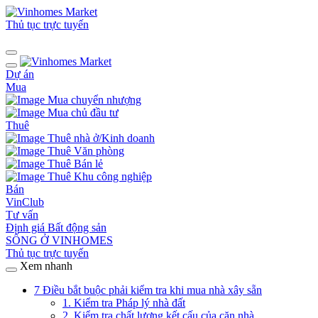
Thủ tục trực tuyến
Dự án
Mua
Mua chuyển nhượng
Mua chủ đầu tư
Thuê
Thuê nhà ở/Kinh doanh
Thuê Văn phòng
Thuê Bán lẻ
Thuê Khu công nghiệp
Bán
VinClub
Tư vấn
Định giá Bất động sản
SỐNG Ở VINHOMES
Thủ tục trực tuyến
Xem nhanh
7 Điều bắt buộc phải kiểm tra khi mua nhà xây sẵn
1. Kiểm tra Pháp lý nhà đất
2. Kiểm tra chất lượng kết cấu của căn nhà