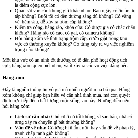
là điểm cộng cực lớn.
Quan sát vào các khung giờ khác nhau: Ban ngày có ồn ào, tụ
tập không? Buổi tối có đèn đường sáng đủ không? Có vắng
vẻ, hẻm sâu, dễ xảy ra trộm cắp không?
Kiểm tra cổng, hàng rào, khóa cửa: Có được gia cố chắc chắn
không? Hàng rào có cao, có gai, có camera không?
Hỏi hàng xóm về tình trạng trộm cắp, cướp giật trong khu
vực có thường xuyên không? Có từng xảy ra vụ việc nghiêm
trọng nào không?
Một khu vực có an ninh tốt thường có tổ dân phố hoạt động tích
cực, hàng xóm quen biết nhau, và ít xảy ra các vụ việc đáng tiếc.
Hàng xóm
Đây là nguồn thông tin vô giá mà nhiều người mua bỏ qua. Hàng
xóm không chỉ giúp bạn hiểu về căn nhà định mua, mà còn quyết
định trực tiếp đến chất lượng cuộc sống sau này. Những điều nên
hỏi hàng xóm:
Lịch sử căn nhà:
Chủ cũ ở có tốt không, vì sao bán, nhà có
từng xảy ra chuyện gì bất thường không?
Vấn đề về nhà:
Có từng bị thấm, nứt, hay vấn đề về pháp lý,
tranh chấp ranh giới không?