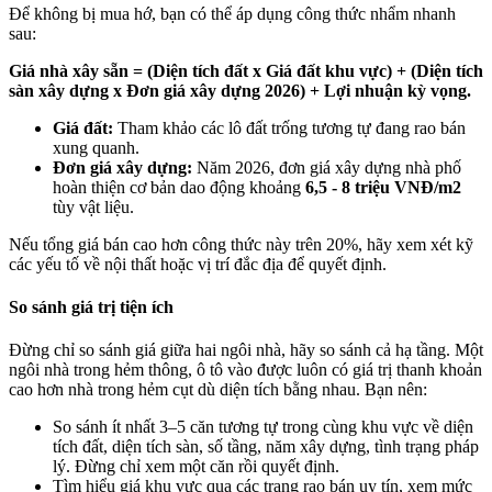
Để không bị mua hớ, bạn có thể áp dụng công thức nhẩm nhanh
sau:
Giá nhà xây sẵn = (Diện tích đất x Giá đất khu vực) + (Diện tích
sàn xây dựng x Đơn giá xây dựng 2026) + Lợi nhuận kỳ vọng.
Giá đất:
Tham khảo các lô đất trống tương tự đang rao bán
xung quanh.
Đơn giá xây dựng:
Năm 2026, đơn giá xây dựng nhà phố
hoàn thiện cơ bản dao động khoảng
6,5 - 8 triệu VNĐ/m2
tùy vật liệu.
Nếu tổng giá bán cao hơn công thức này trên 20%, hãy xem xét kỹ
các yếu tố về nội thất hoặc vị trí đắc địa để quyết định.
So sánh giá trị tiện ích
Đừng chỉ so sánh giá giữa hai ngôi nhà, hãy so sánh cả hạ tầng. Một
ngôi nhà trong hẻm thông, ô tô vào được luôn có giá trị thanh khoản
cao hơn nhà trong hẻm cụt dù diện tích bằng nhau. Bạn nên:
So sánh ít nhất 3–5 căn tương tự trong cùng khu vực về diện
tích đất, diện tích sàn, số tầng, năm xây dựng, tình trạng pháp
lý. Đừng chỉ xem một căn rồi quyết định.
Tìm hiểu giá khu vực qua các trang rao bán uy tín, xem mức