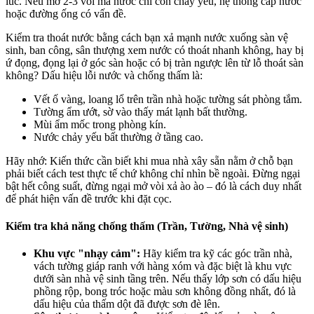
lúc. Nếu mở 2-3 vòi mà nước chỉ còn chảy yếu, hệ thống cấp nước
hoặc đường ống có vấn đề.
Kiểm tra thoát nước bằng cách bạn xả mạnh nước xuống sàn vệ
sinh, ban công, sân thượng xem nước có thoát nhanh không, hay bị
ứ đọng, đọng lại ở góc sàn hoặc có bị tràn ngược lên từ lỗ thoát sàn
không? Dấu hiệu lỗi nước và chống thấm là:
Vết ố vàng, loang lổ trên trần nhà hoặc tường sát phòng tắm.
Tường ẩm ướt, sờ vào thấy mát lạnh bất thường.
Mùi ẩm mốc trong phòng kín.
Nước chảy yếu bất thường ở tầng cao.
Hãy nhớ: Kiến thức cần biết khi mua nhà xây sẵn nằm ở chỗ bạn
phải biết cách test thực tế chứ không chỉ nhìn bề ngoài. Đừng ngại
bật hết công suất, đừng ngại mở vòi xả ào ào – đó là cách duy nhất
để phát hiện vấn đề trước khi đặt cọc.
Kiểm tra khả năng chống thấm (Trần, Tường, Nhà vệ sinh)
Khu vực "nhạy cảm":
Hãy kiểm tra kỹ các góc trần nhà,
vách tường giáp ranh với hàng xóm và đặc biệt là khu vực
dưới sàn nhà vệ sinh tầng trên. Nếu thấy lớp sơn có dấu hiệu
phồng rộp, bong tróc hoặc màu sơn không đồng nhất, đó là
dấu hiệu của thấm dột đã được sơn đè lên.