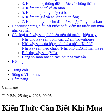
3. Kiểm tra hệ thống điện nước và chống thấm
4. Kiểm tra vị trí và an ninh
5. Kiểm tra phong thủy cơ bản
6. Kiểm tra giá và so sánh thị trường
7. Kiểm tra uy tín chủ đầu tư và hợp đồng mua bán
Checklist những điều bắt buộc phải kiểm tra trước khi mua
nhà xây sẵn
Các loại nhà xây sẵn phổ biến trên thị trường hiện nay
Nhà phố xây sẵn trong các dự án (Townhouse)
Nhà xây sẵn của hộ gia đình/cá nhân (Nhà lẻ)
Nhà xây sẵn theo chuỗi (Nhà phố thương mại giá rẻ)
Biệt thự xây sẵn (Villa)
Bảng so sánh nhanh các loại nhà xây sẵn
Kết luận
Trang chủ
Sống ở Vinhomes
Cẩm nang
Cẩm nang
Thứ Bảy, 25 thg 4, 2026, 09:05
Kiến Thức Cần Biết Khi Mua