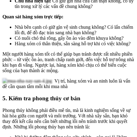
Chủ nhà hiện tại:
Có giữ gìn nhà cửa cẩn thận không, có uy
tín trong xử lý các vấn đề chung không?
Quan sát hàng xóm trực tiếp:
Nhà bên cạnh có giữ gìn vệ sinh chung không? Có lấn chiếm
lối đi, để đồ đạc tràn sang nhà bạn không?
Có nuôi chó thả rông, gây ồn ào vào đêm khuya không?
Hàng xóm có thân thiện, sẵn sàng hỗ trợ khi có việc không?
Một người hàng xóm tốt có thể giúp bạn tránh được rất nhiều phiền
phức – từ việc ồn ào, tranh chấp ranh giới, đến việc hỗ trợ trông nhà
khi bạn đi vắng. Ngược lại, hàng xóm khó chịu có thể biến cuộc
sống của bạn thành ác mộng.
Vị trí, hàng xóm và an ninh luôn là vấn
đề cần quan tâm mỗi khi mua nhà
5. Kiểm tra phong thủy cơ bản
Phong thủy không phải điều mê tín, mà là kinh nghiệm sống về sự
hài hòa giữa con người và môi trường. Với nhà xây sẵn, bạn khó
thay đổi kết cấu nên cần biết những lỗi nên tránh trước khi quyết
định. Những lỗi phong thủy bạn nên tránh là: