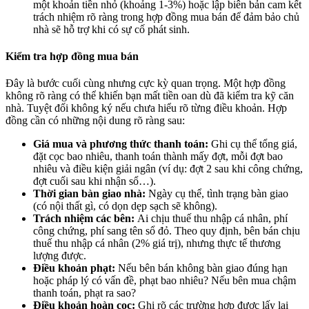
một khoản tiền nhỏ (khoảng 1-3%) hoặc lập biên bản cam kết
trách nhiệm rõ ràng trong hợp đồng mua bán để đảm bảo chủ
nhà sẽ hỗ trợ khi có sự cố phát sinh.
Kiểm tra hợp đồng mua bán
Đây là bước cuối cùng nhưng cực kỳ quan trọng. Một hợp đồng
không rõ ràng có thể khiến bạn mất tiền oan dù đã kiểm tra kỹ căn
nhà. Tuyệt đối không ký nếu chưa hiểu rõ từng điều khoản. Hợp
đồng cần có những nội dung rõ ràng sau:
Giá mua và phương thức thanh toán:
Ghi cụ thể tổng giá,
đặt cọc bao nhiêu, thanh toán thành mấy đợt, mỗi đợt bao
nhiêu và điều kiện giải ngân (ví dụ: đợt 2 sau khi công chứng,
đợt cuối sau khi nhận sổ…).
Thời gian bàn giao nhà:
Ngày cụ thể, tình trạng bàn giao
(có nội thất gì, có dọn dẹp sạch sẽ không).
Trách nhiệm các bên:
Ai chịu thuế thu nhập cá nhân, phí
công chứng, phí sang tên sổ đỏ. Theo quy định, bên bán chịu
thuế thu nhập cá nhân (2% giá trị), nhưng thực tế thương
lượng được.
Điều khoản phạt:
Nếu bên bán không bàn giao đúng hạn
hoặc pháp lý có vấn đề, phạt bao nhiêu? Nếu bên mua chậm
thanh toán, phạt ra sao?
Điều khoản hoàn cọc:
Ghi rõ các trường hợp được lấy lại