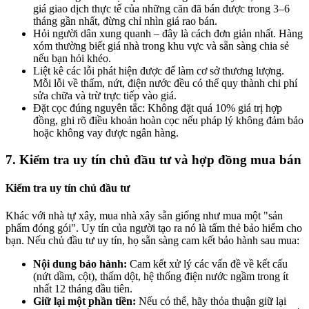
giá giao dịch thực tế của những căn đã bán được trong 3–6
tháng gần nhất, đừng chỉ nhìn giá rao bán.
Hỏi người dân xung quanh – đây là cách đơn giản nhất. Hàng
xóm thường biết giá nhà trong khu vực và sẵn sàng chia sẻ
nếu bạn hỏi khéo.
Liệt kê các lỗi phát hiện được để làm cơ sở thương lượng.
Mỗi lỗi về thấm, nứt, điện nước đều có thể quy thành chi phí
sửa chữa và trừ trực tiếp vào giá.
Đặt cọc đúng nguyên tắc: Không đặt quá 10% giá trị hợp
đồng, ghi rõ điều khoản hoàn cọc nếu pháp lý không đảm bảo
hoặc không vay được ngân hàng.
7. Kiểm tra uy tín chủ đầu tư và hợp đồng mua bán
Kiểm tra uy tín chủ đầu tư
Khác với nhà tự xây, mua nhà xây sẵn giống như mua một "sản
phẩm đóng gói". Uy tín của người tạo ra nó là tấm thẻ bảo hiểm cho
bạn. Nếu chủ đầu tư uy tín, họ sẵn sàng cam kết bảo hành sau mua:
Nội dung bảo hành:
Cam kết xử lý các vấn đề về kết cấu
(nứt dầm, cột), thấm dột, hệ thống điện nước ngầm trong ít
nhất 12 tháng đầu tiên.
Giữ lại một phần tiền:
Nếu có thể, hãy thỏa thuận giữ lại