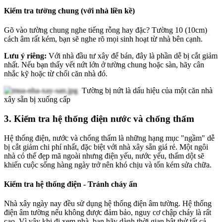
Kiểm tra tường chung (với nhà liền kề)
Gõ vào tường chung nghe tiếng rỗng hay đặc? Tường 10 (10cm)
cách âm rất kém, bạn sẽ nghe rõ mọi sinh hoạt từ nhà bên cạnh.
Lưu ý riêng:
Với nhà đầu tư xây để bán, đây là phần dễ bị cắt giảm
nhất. Nếu bạn thấy vết nứt lớn ở tường chung hoặc sàn, hãy cân
nhắc kỹ hoặc từ chối căn nhà đó.
Tường bị nứt là dấu hiệu của một căn nhà
xây sẵn bị xuống cấp
3. Kiểm tra hệ thống điện nước và chống thấm
Hệ thống điện, nước và chống thấm là những hạng mục "ngầm" dễ
bị cắt giảm chi phí nhất, đặc biệt với nhà xây sẵn giá rẻ. Một ngôi
nhà có thể đẹp mã ngoài nhưng điện yếu, nước yếu, thấm dột sẽ
khiến cuộc sống hàng ngày trở nên khó chịu và tốn kém sửa chữa.
Kiểm tra hệ thống điện - Tránh cháy ẩn
Nhà xây ngày nay đều sử dụng hệ thống điện âm tường. Hệ thống
điện âm tường nếu không được đảm bảo, nguy cơ chập cháy là rất
cao. Vì vậy khi đi xem nhà, bạn hãy dành thời gian bật thử tất cả