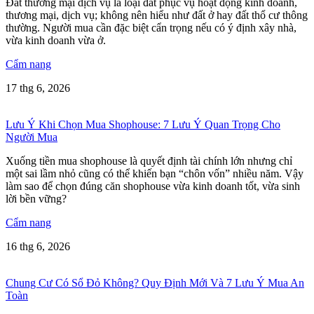
Đất thương mại dịch vụ là loại đất phục vụ hoạt động kinh doanh,
thương mại, dịch vụ; không nên hiểu như đất ở hay đất thổ cư thông
thường. Người mua cần đặc biệt cẩn trọng nếu có ý định xây nhà,
vừa kinh doanh vừa ở.
Cẩm nang
17 thg 6, 2026
Lưu Ý Khi Chọn Mua Shophouse: 7 Lưu Ý Quan Trọng Cho
Người Mua
Xuống tiền mua shophouse là quyết định tài chính lớn nhưng chỉ
một sai lầm nhỏ cũng có thể khiến bạn “chôn vốn” nhiều năm. Vậy
làm sao để chọn đúng căn shophouse vừa kinh doanh tốt, vừa sinh
lời bền vững?
Cẩm nang
16 thg 6, 2026
Chung Cư Có Sổ Đỏ Không? Quy Định Mới Và 7 Lưu Ý Mua An
Toàn