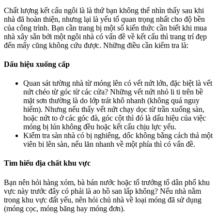
Chất lượng kết cấu ngôi là là thứ bạn không thể nhìn thấy sau khi
nhà đã hoàn thiện, nhưng lại là yếu tố quan trọng nhất cho độ bền
của công trình. Bạn cần trang bị một số kiến thức cần biết khi mua
nhà xây sẵn bởi một ngôi nhà có vấn đề về kết cấu thì trang trí đẹp
đến mấy cũng không cứu được. Những điều cần kiểm tra là:
Dấu hiệu xuống cấp
Quan sát tường nhà từ móng lên có vết nứt lớn, đặc biệt là vết
nứt chéo từ góc từ các cửa? Những vết nứt nhỏ li ti trên bề
mặt sơn thường là do lớp trát khô nhanh (không quá nguy
hiểm). Nhưng nếu thấy vết nứt chạy dọc từ trần xuống sàn,
hoặc nứt to ở các góc đà, góc cột thì đó là dấu hiệu của việc
móng bị lún không đều hoặc kết cấu chịu lực yếu.
Kiểm tra sàn nhà có bị nghiêng, dốc không bằng cách thả một
viên bi lên sàn, nếu lăn nhanh về một phía thì có vấn đề.
Tìm hiểu địa chất khu vực
Bạn nên hỏi hàng xóm, bà bán nước hoặc tổ trưởng tổ dân phố khu
vực này trước đây có phải là ao hồ san lấp không? Nếu nhà nằm
trong khu vực đất yếu, nên hỏi chủ nhà về loại móng đã sử dụng
(móng cọc, móng băng hay móng đơn).