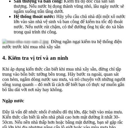
Sân thượng và ban công:
Kiểm tra độ dốc của sàn sân
thượng. Nếu nước bị đọng thành vũng nhỏ, lâu ngày nước sẽ
ngấm xuống trần tầng dưới.
Hệ thống thoát nước:
Hãy yêu cầu chủ nhà dội một xô nước
lớn vào sàn nhà vệ sinh và ban công để kiểm tra tốc độ thoát
nước. Nếu nước rút chậm, có thể đường ống bị tắc do xà bần
trong quá trình thi công.
Đừng ngần ngại kiểm tra hệ thống điện
nước trước khi mua nhà xây sẵn
4. Kiểm tra vị trí và an ninh
Khi áp dụng kiến thức cần biết khi mua nhà xây sẵn, đừng chỉ tập
trung vào bốn bức tường bên trong. Hãy bước ra ngoài, quan sát
con hẻm, ngắm dòng nước sau mưa, và trò chuyện với những người
sống xung quanh – đó mới là cách để biết bạn có thực sự muốn gắn
bó lâu dài với nơi này hay không.
Ngập nước
Đây là vấn đề nhức nhối ở nhiều đô thị lớn, đặc biệt vào mùa mưa.
Kiến thức cần biết là nền nhà phải cao hơn mặt đường ít nhất 30-
50cm. Nếu nền nhà thấp hơn hoặc bằng mặt đường, bạn sẽ gặp rắc
rối lớn khi địa phương nâng cấp lộ giới hoặc vào mùa mưa bão.