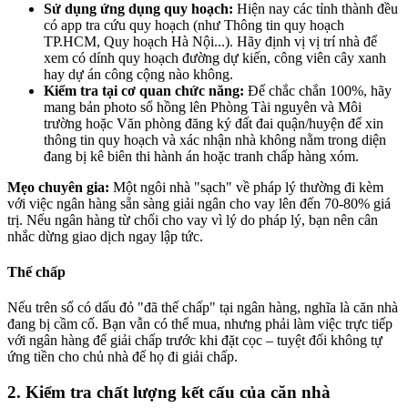
Sử dụng ứng dụng quy hoạch:
Hiện nay các tỉnh thành đều
có app tra cứu quy hoạch (như Thông tin quy hoạch
TP.HCM, Quy hoạch Hà Nội...). Hãy định vị vị trí nhà để
xem có dính quy hoạch đường dự kiến, công viên cây xanh
hay dự án công cộng nào không.
Kiểm tra tại cơ quan chức năng:
Để chắc chắn 100%, hãy
mang bản photo sổ hồng lên Phòng Tài nguyên và Môi
trường hoặc Văn phòng đăng ký đất đai quận/huyện để xin
thông tin quy hoạch và xác nhận nhà không nằm trong diện
đang bị kê biên thi hành án hoặc tranh chấp hàng xóm.
Mẹo chuyên gia:
Một ngôi nhà "sạch" về pháp lý thường đi kèm
với việc ngân hàng sẵn sàng giải ngân cho vay lên đến 70-80% giá
trị. Nếu ngân hàng từ chối cho vay vì lý do pháp lý, bạn nên cân
nhắc dừng giao dịch ngay lập tức.
Thế chấp
Nếu trên sổ có dấu đỏ "đã thế chấp" tại ngân hàng, nghĩa là căn nhà
đang bị cầm cố. Bạn vẫn có thể mua, nhưng phải làm việc trực tiếp
với ngân hàng để giải chấp trước khi đặt cọc – tuyệt đối không tự
ứng tiền cho chủ nhà để họ đi giải chấp.
2. Kiểm tra chất lượng kết cấu của căn nhà