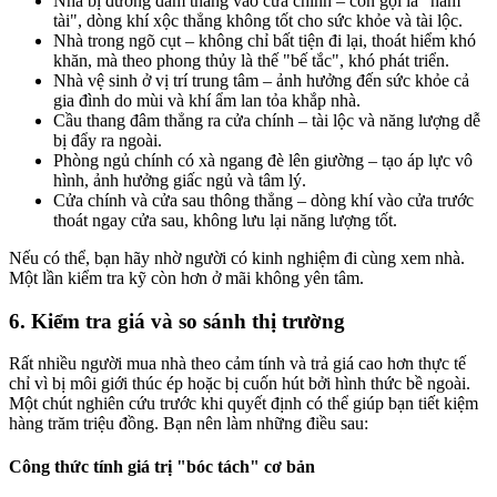
Nhà bị đường đâm thẳng vào cửa chính – còn gọi là "hãm
tài", dòng khí xộc thẳng không tốt cho sức khỏe và tài lộc.
Nhà trong ngõ cụt – không chỉ bất tiện đi lại, thoát hiểm khó
khăn, mà theo phong thủy là thế "bế tắc", khó phát triển.
Nhà vệ sinh ở vị trí trung tâm – ảnh hưởng đến sức khỏe cả
gia đình do mùi và khí ẩm lan tỏa khắp nhà.
Cầu thang đâm thẳng ra cửa chính – tài lộc và năng lượng dễ
bị đẩy ra ngoài.
Phòng ngủ chính có xà ngang đè lên giường – tạo áp lực vô
hình, ảnh hưởng giấc ngủ và tâm lý.
Cửa chính và cửa sau thông thẳng – dòng khí vào cửa trước
thoát ngay cửa sau, không lưu lại năng lượng tốt.
Nếu có thể, bạn hãy nhờ người có kinh nghiệm đi cùng xem nhà.
Một lần kiểm tra kỹ còn hơn ở mãi không yên tâm.
6. Kiểm tra giá và so sánh thị trường
Rất nhiều người mua nhà theo cảm tính và trả giá cao hơn thực tế
chỉ vì bị môi giới thúc ép hoặc bị cuốn hút bởi hình thức bề ngoài.
Một chút nghiên cứu trước khi quyết định có thể giúp bạn tiết kiệm
hàng trăm triệu đồng. Bạn nên làm những điều sau:
Công thức tính giá trị "bóc tách" cơ bản