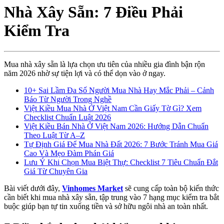
Nhà Xây Sẵn: 7 Điều Phải
Kiểm Tra
Mua nhà xây sẵn là lựa chọn ưu tiên của nhiều gia đình bận rộn
năm 2026 nhờ sự tiện lợi và có thể dọn vào ở ngay.
10+ Sai Lầm Đa Số Người Mua Nhà Hay Mắc Phải – Cảnh
Báo Từ Người Trong Nghề
Việt Kiều Mua Nhà Ở Việt Nam Cần Giấy Tờ Gì? Xem
Checklist Chuẩn Luật 2026
Việt Kiều Bán Nhà Ở Việt Nam 2026: Hướng Dẫn Chuẩn
Theo Luật Từ A–Z
Tự Định Giá Để Mua Nhà Đất 2026: 7 Bước Tránh Mua Giá
Cao Và Mẹo Đàm Phán Giá
Lưu Ý Khi Chọn Mua Biệt Thự: Checklist 7 Tiêu Chuẩn Đắt
Giá Từ Chuyên Gia
Bài viết dưới đây,
Vinhomes Market
sẽ cung cấp toàn bộ kiến thức
cần biết khi mua nhà xây sẵn, tập trung vào 7 hạng mục kiểm tra bắt
buộc giúp bạn tự tin xuống tiền và sở hữu ngôi nhà an toàn nhất.