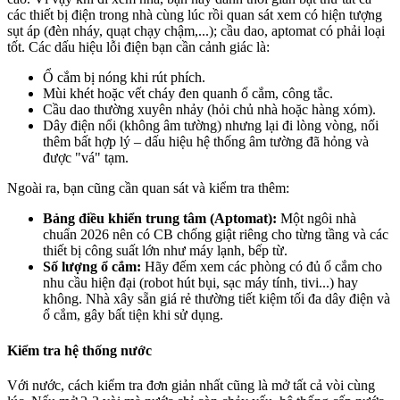
các thiết bị điện trong nhà cùng lúc rồi quan sát xem có hiện tượng
sụt áp (đèn nháy, quạt chạy chậm,...); cầu dao, aptomat có phải loại
tốt. Các dấu hiệu lỗi điện bạn cần cảnh giác là:
Ổ cắm bị nóng khi rút phích.
Mùi khét hoặc vết cháy đen quanh ổ cắm, công tắc.
Cầu dao thường xuyên nhảy (hỏi chủ nhà hoặc hàng xóm).
Dây điện nổi (không âm tường) nhưng lại đi lòng vòng, nối
thêm bất hợp lý – dấu hiệu hệ thống âm tường đã hỏng và
được "vá" tạm.
Ngoài ra, bạn cũng cần quan sát và kiểm tra thêm:
Bảng điều khiển trung tâm (Aptomat):
Một ngôi nhà
chuẩn 2026 nên có CB chống giật riêng cho từng tầng và các
thiết bị công suất lớn như máy lạnh, bếp từ.
Số lượng ổ cắm:
Hãy đếm xem các phòng có đủ ổ cắm cho
nhu cầu hiện đại (robot hút bụi, sạc máy tính, tivi...) hay
không. Nhà xây sẵn giá rẻ thường tiết kiệm tối đa dây điện và
ổ cắm, gây bất tiện khi sử dụng.
Kiểm tra hệ thống nước
Với nước, cách kiểm tra đơn giản nhất cũng là mở tất cả vòi cùng