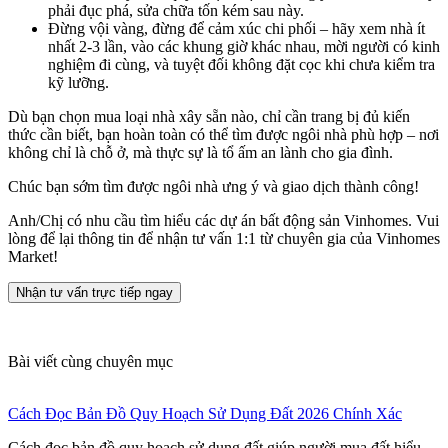
phải đục phá, sửa chữa tốn kém sau này.
Đừng vội vàng, đừng để cảm xúc chi phối – hãy xem nhà ít
nhất 2-3 lần, vào các khung giờ khác nhau, mời người có kinh
nghiệm đi cùng, và tuyệt đối không đặt cọc khi chưa kiểm tra
kỹ lưỡng.
Dù bạn chọn mua loại nhà xây sẵn nào, chỉ cần trang bị đủ kiến
thức cần biết, bạn hoàn toàn có thể tìm được ngôi nhà phù hợp – nơi
không chỉ là chỗ ở, mà thực sự là tổ ấm an lành cho gia đình.
Chúc bạn sớm tìm được ngôi nhà ưng ý và giao dịch thành công!
Anh/Chị có nhu cầu tìm hiểu các dự án bất động sản Vinhomes. Vui
lòng để lại thông tin để nhận tư vấn 1:1 từ chuyên gia của Vinhomes
Market!
Nhận tư vấn trực tiếp ngay
Bài viết cùng chuyên mục
Cách Đọc Bản Đồ Quy Hoạch Sử Dụng Đất 2026 Chính Xác
Cách đọc bản đồ quy hoạch sử dụng đất giúp người mua đất hiểu