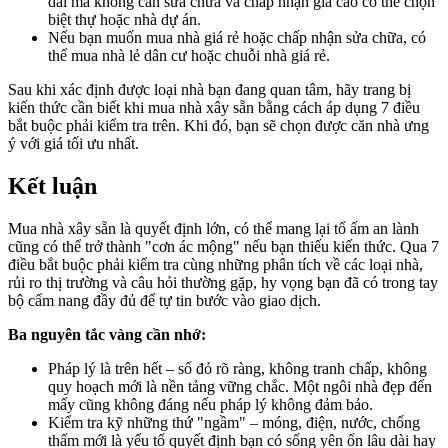
dài mà không cần sửa chữa và chấp nhận giá cao có thể chọn
biệt thự hoặc nhà dự án.
Nếu bạn muốn mua nhà giá rẻ hoặc chấp nhận sửa chữa, có
thể mua nhà lẻ dân cư hoặc chuỗi nhà giá rẻ.
Sau khi xác định được loại nhà bạn đang quan tâm, hãy trang bị
kiến thức cần biết khi mua nhà xây sẵn bằng cách áp dụng 7 điều
bắt buộc phải kiểm tra trên. Khi đó, bạn sẽ chọn được căn nhà ưng
ý với giá tối ưu nhất.
Kết luận
Mua nhà xây sẵn là quyết định lớn, có thể mang lại tổ ấm an lành
cũng có thể trở thành "cơn ác mộng" nếu bạn thiếu kiến thức. Qua 7
điều bắt buộc phải kiểm tra cùng những phân tích về các loại nhà,
rủi ro thị trường và câu hỏi thường gặp, hy vọng bạn đã có trong tay
bộ cẩm nang đầy đủ để tự tin bước vào giao dịch.
Ba nguyên tắc vàng cần nhớ:
Pháp lý là trên hết – sổ đỏ rõ ràng, không tranh chấp, không
quy hoạch mới là nền tảng vững chắc. Một ngôi nhà đẹp đến
mấy cũng không đáng nếu pháp lý không đảm bảo.
Kiểm tra kỹ những thứ "ngầm" – móng, điện, nước, chống
thấm mới là yếu tố quyết định bạn có sống yên ổn lâu dài hay