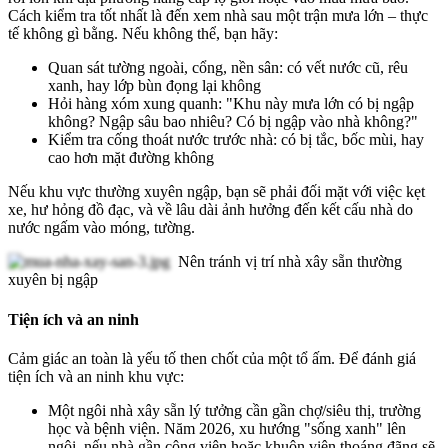
Cách kiểm tra tốt nhất là đến xem nhà sau một trận mưa lớn – thực
tế không gì bằng. Nếu không thể, bạn hãy:
Quan sát tường ngoài, cổng, nền sân: có vết nước cũ, rêu
xanh, hay lớp bùn đọng lại không
Hỏi hàng xóm xung quanh: "Khu này mưa lớn có bị ngập
không? Ngập sâu bao nhiêu? Có bị ngập vào nhà không?"
Kiểm tra cống thoát nước trước nhà: có bị tắc, bốc mùi, hay
cao hơn mặt đường không
Nếu khu vực thường xuyên ngập, bạn sẽ phải đối mặt với việc kẹt
xe, hư hỏng đồ đạc, và về lâu dài ảnh hưởng đến kết cấu nhà do
nước ngấm vào móng, tường.
Nên tránh vị trí nhà xây sẵn thường
xuyên bị ngập
Tiện ích và an ninh
Cảm giác an toàn là yếu tố then chốt của một tổ ấm. Để đánh giá
tiện ích và an ninh khu vực:
Một ngôi nhà xây sẵn lý tưởng cần gần chợ/siêu thị, trường
học và bệnh viện. Năm 2026, xu hướng "sống xanh" lên
ngôi, nếu nhà gần công viên hoặc khuôn viên thoáng đãng sẽ