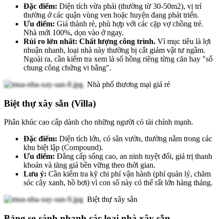
Đặc điểm:
Diện tích vừa phải (thường từ 30-50m2), vị trí
thường ở các quận vùng ven hoặc huyện đang phát triển.
Ưu điểm:
Giá thành rẻ, phù hợp với các cặp vợ chồng trẻ.
Nhà mới 100%, dọn vào ở ngay.
Rủi ro lớn nhất:
Chất lượng công trình.
Vì mục tiêu là lợi
nhuận nhanh, loại nhà này thường bị cắt giảm vật tư ngầm.
Ngoài ra, cần kiểm tra xem là sổ hồng riêng từng căn hay "sổ
chung công chứng vi bằng".
Nhà phố thương mại giá rẻ
Biệt thự xây sẵn (Villa)
Phân khúc cao cấp dành cho những người có tài chính mạnh.
Đặc điểm:
Diện tích lớn, có sân vườn, thường nằm trong các
khu biệt lập (Compound).
Ưu điểm:
Đẳng cấp sống cao, an ninh tuyệt đối, giá trị thanh
khoản và tăng giá bền vững theo thời gian.
Lưu ý:
Cần kiểm tra kỹ chi phí vận hành (phí quản lý, chăm
sóc cây xanh, hồ bơi) vì con số này có thể rất lớn hàng tháng.
Biệt thự xây sẵn
Bảng so sánh nhanh các loại nhà xây sẵn