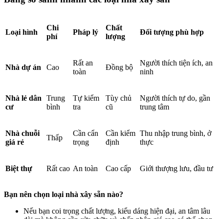
Chi
Chất
Loại hình
Pháp lý
Đối tượng phù hợp
phí
lượng
Rất an
Người thích tiện ích, an
Nhà dự án
Cao
Đồng bộ
toàn
ninh
Nhà lẻ dân
Trung
Tự kiểm
Tùy chủ
Người thích tự do, gần
cư
bình
tra
cũ
trung tâm
Nhà chuỗi
Cần cẩn
Cần kiểm
Thu nhập trung bình, ở
Thấp
giá rẻ
trọng
định
thực
Biệt thự
Rất cao
An toàn
Cao cấp
Giới thượng lưu, đầu tư
Bạn nên chọn loại nhà xây sẵn nào?
Nếu bạn coi trọng chất lượng, kiểu dáng hiện đại, an tâm lâu