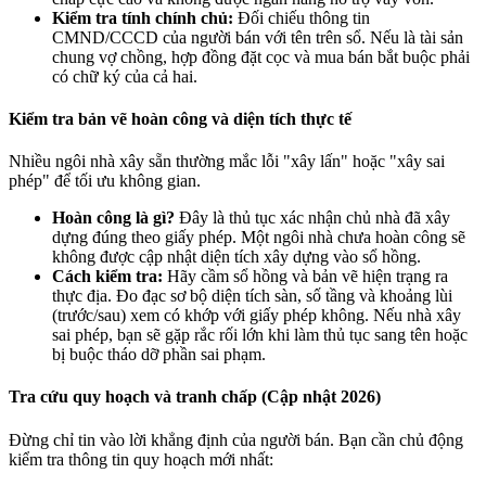
Kiểm tra tính chính chủ:
Đối chiếu thông tin
CMND/CCCD của người bán với tên trên sổ. Nếu là tài sản
chung vợ chồng, hợp đồng đặt cọc và mua bán bắt buộc phải
có chữ ký của cả hai.
Kiểm tra bản vẽ hoàn công và diện tích thực tế
Nhiều ngôi nhà xây sẵn thường mắc lỗi "xây lấn" hoặc "xây sai
phép" để tối ưu không gian.
Hoàn công là gì?
Đây là thủ tục xác nhận chủ nhà đã xây
dựng đúng theo giấy phép. Một ngôi nhà chưa hoàn công sẽ
không được cập nhật diện tích xây dựng vào sổ hồng.
Cách kiểm tra:
Hãy cầm sổ hồng và bản vẽ hiện trạng ra
thực địa. Đo đạc sơ bộ diện tích sàn, số tầng và khoảng lùi
(trước/sau) xem có khớp với giấy phép không. Nếu nhà xây
sai phép, bạn sẽ gặp rắc rối lớn khi làm thủ tục sang tên hoặc
bị buộc tháo dỡ phần sai phạm.
Tra cứu quy hoạch và tranh chấp (Cập nhật 2026)
Đừng chỉ tin vào lời khẳng định của người bán. Bạn cần chủ động
kiểm tra thông tin quy hoạch mới nhất: