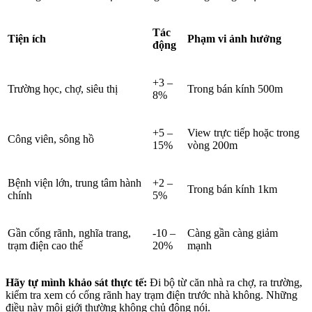
Tác
Tiện ích
Phạm vi ảnh hưởng
động
+3 –
Trường học, chợ, siêu thị
Trong bán kính 500m
8%
+5 –
View trực tiếp hoặc trong
Công viên, sông hồ
15%
vòng 200m
Bệnh viện lớn, trung tâm hành
+2 –
Trong bán kính 1km
chính
5%
Gần cống rãnh, nghĩa trang,
-10 –
Càng gần càng giảm
trạm điện cao thế
20%
mạnh
Hãy tự mình khảo sát thực tế:
Đi bộ từ căn nhà ra chợ, ra trường,
kiểm tra xem có cống rãnh hay trạm điện trước nhà không. Những
điều này môi giới thường không chủ động nói.