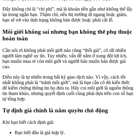
Đây không chỉ là “chi phí”, mà là khoản tiền gần như không thể lấy
lại trong ngắn hạn. Thậm chí, nếu thị trường đi ngang hoặc giảm,
bạn sẽ rơi vào tình trạng không bán được hoặc phải cắt lỗ.
Môi giới không sai nhưng bạn không thể phụ thuộc
hoàn toàn
Cần nói rõ không phải môi giới nào cũng “thổi giá”, có rất nhiều
người làm nghề uy tín. Tuy nhiên, vấn đề nằm ở xung đột lợi ích,
bạn muốn mua rẻ còn môi giới và người bán muốn bán được giá
cao.
Điều này là tự nhiên trong bất kỳ giao dịch nào. Vì vậy, cách tốt
nhất không phải là “tránh môi giới”, mà là bạn cần có đủ kiến thức
để kiểm chứng thông tin họ đưa ra. Hãy coi môi giới là nguồn thông
tin tham khảo, nhưng quyết định cuối cùng phải dựa trên con số bạn
tự tổng hợp.
Tự định giá chính là nắm quyền chủ động
Khi bạn biết cách định giá:
Bạn biết đâu là giá hợp lý.