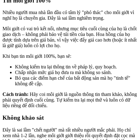
Tin môi giới 100%
Nhiều người mua nhà lần đầu có tâm lý "phó thác" cho môi giới vì
nghĩ họ là chuyên gia. Đây là sai lầm nghiêm trọng.
Môi giới có vai trò kết nối, nhưng mục tiêu cuối cùng của họ là chốt
giao dịch – không phải bảo vệ túi tiền của bạn. Hoa hồng của họ
được tính dựa trên giá bán, vì vậy việc đẩy giá cao hơn (hoặc ít nhất
là giữ giá) luôn có lợi cho họ.
Khi bạn tin môi giới 100%, bạn sẽ:
Không kiểm tra lại thông tin về pháp lý, quy hoạch.
Chấp nhận mức giá họ đưa ra mà không so sánh.
Bỏ qua các điểm hạn chế của bất động sản mà họ "tinh tế"
không đề cập.
Cách tránh:
Hãy coi môi giới là nguồn thông tin tham khảo, không
phải quyết định cuối cùng. Tự kiểm tra lại mọi thứ và luôn có dữ
liệu riêng để đối chiếu.
Không khảo sát
Đây là sai lầm "chết người" mà rất nhiều người mắc phải. Họ chỉ
xem nhà 1-2 lần, nghe môi giới giới thiệu rồi quyết định đặt cọc mà