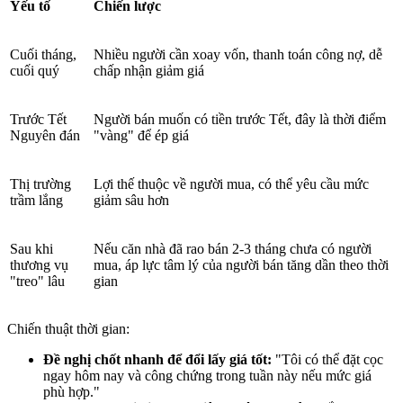
Yếu tố
Chiến lược
Cuối tháng,
Nhiều người cần xoay vốn, thanh toán công nợ, dễ
cuối quý
chấp nhận giảm giá
Trước Tết
Người bán muốn có tiền trước Tết, đây là thời điểm
Nguyên đán
"vàng" để ép giá
Thị trường
Lợi thế thuộc về người mua, có thể yêu cầu mức
trầm lắng
giảm sâu hơn
Sau khi
Nếu căn nhà đã rao bán 2-3 tháng chưa có người
thương vụ
mua, áp lực tâm lý của người bán tăng dần theo thời
"treo" lâu
gian
Chiến thuật thời gian:
Đề nghị chốt nhanh để đổi lấy giá tốt:
"Tôi có thể đặt cọc
ngay hôm nay và công chứng trong tuần này nếu mức giá
phù hợp."