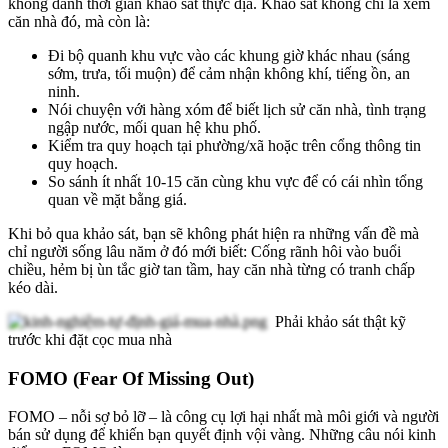
không dành thời gian khảo sát thực địa. Khảo sát không chỉ là xem
căn nhà đó, mà còn là:
Đi bộ quanh khu vực vào các khung giờ khác nhau (sáng
sớm, trưa, tối muộn) để cảm nhận không khí, tiếng ồn, an
ninh.
Nói chuyện với hàng xóm để biết lịch sử căn nhà, tình trạng
ngập nước, mối quan hệ khu phố.
Kiểm tra quy hoạch tại phường/xã hoặc trên cổng thông tin
quy hoạch.
So sánh ít nhất 10-15 căn cùng khu vực để có cái nhìn tổng
quan về mặt bằng giá.
Khi bỏ qua khảo sát, bạn sẽ không phát hiện ra những vấn đề mà
chỉ người sống lâu năm ở đó mới biết: Cống rãnh hôi vào buổi
chiều, hẻm bị ùn tắc giờ tan tầm, hay căn nhà từng có tranh chấp
kéo dài.
Phải khảo sát thật kỹ
trước khi đặt cọc mua nhà
FOMO (Fear Of Missing Out)
FOMO – nỗi sợ bỏ lỡ – là công cụ lợi hại nhất mà môi giới và người
bán sử dụng để khiến bạn quyết định vội vàng. Những câu nói kinh