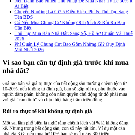
Nên Dành Bao Nhiêu Thu Nhập Để Mua Nhà? Tỷ Lệ 30% Ít
Ai Biết
Chuyển Nhượng Là Gì? 5 Điều Kiện, Phí & Thủ Tục Sang
Tên BĐS
Có Nên Mua Chung Cư Không? 8 Lợi Ích & Rủi Ro Bạn
Cần Biết
Thủ Tục Mua Bán Nhà Đất: Sang Sổ, Hồ Sơ Chuẩn Và Thuế
2026
Phí Quản Lý Chung Cư: Bao Gồm Những Gì? Quy Định
Mới Nhất 2026
Vì sao bạn cần tự định giá trước khi mua
nhà đất?
Giá rao bán và giá trị thực của bất động sản thường chênh lệch từ
10-20%, nếu không tự định giá, bạn sẽ gặp rủi ro, phụ thuộc vào
người đàm phán, không còn nắm quyền chủ động từ đó phải mua
với giá "cảm tính" và chịu thiệt hàng trăm triệu đồng.
Rủi ro thực tế khi không tự định giá
Một sai lầm phổ biến là nghĩ rằng chênh lệch vài % là không đáng
kể. Nhưng trong bất động sản, con số này rất lớn. Ví dụ một căn
nhà giá 3 tỷ, nếu mua hớ 10% bạn sẽ mất ngay 300 triệu.