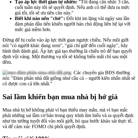
Tạo áp lực thời gian tự nhiên:
"Tôi đang cân nhắc 3 căn,
cuối tuần này tôi sẽ quyết định. Nếu anh có thể đưa ra mức
giá tốt, tôi sẽ ưu tiên căn này."
Biết khi nào nên "chờ":
Đôi khi im lặng vài ngày sau lần
đàm phán đầu tiên khiến người bán chủ động liên hệ lại với
mức giá mềm hơn.
Đừng để bị cuốn vào áp lực thời gian ngược chiều. Nếu môi giới
nói "có người khác đang xem", "giá chỉ giữ đến cuối ngày", hãy
bình tĩnh đánh giá. Áp lực giả tạo thường là chiêu trò để bạn quyết
định vội vàng. Một thương vụ tốt sẽ không biến mất chỉ sau một
đêm.
Các chuyên gia BĐS thường
nói: "Đàm phán nhà đất giống như câu cá – người kiên nhẫn nhất sẽ
có được con cá lớn nhất."
Sai lầm khiến bạn mua nhà bị hớ giá
Mua nhà bị hớ không phải vì bạn thiếu may mắn, mà vì bạn mắc
phải những sai lầm cơ bản trong quy trình tìm hiểu và ra quyết định
như tin tưởng tuyệt đối vào môi giới, bỏ qua bước khảo sát thực tế,
và để cảm xúc FOMO chi phối quyết định.