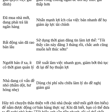
đình)
thấp hơn
Đã mua nhà mới,
Nhấn mạnh lợi ích của việc bán nhanh để họ
đang phải trả lãi
giảm áp lực tài chính
ngân hàng
Sử dụng thời gian đăng tin làm lợi thế: "Tôi
Bất động sản đã rao
thấy căn này đăng 3 tháng rồi, chắc anh cũng
bán lâu
muốn kết thúc sớm"
Người bán ở xa, ít
Đề xuất làm việc nhanh gọn, giảm bớt thủ tục
có thời gian quản lý
đi lại để họ thuận lợi
Nhà đang có vấn đề
Dùng chi phí sửa chữa làm lý do đề nghị
nhỏ (thấm dột, hư
giảm giá
hỏng nhẹ)
Hãy trò chuyện thân thiện với chủ nhà (hoặc nhờ môi giới tìm hiểu)
để nắm được động cơ bán hàng thực sự. Khi đã biết, bạn có thể đưa
ra đề nghị phù hợp: "Tôi hiểu anh cần tiền nhanh, tôi có thể chốt