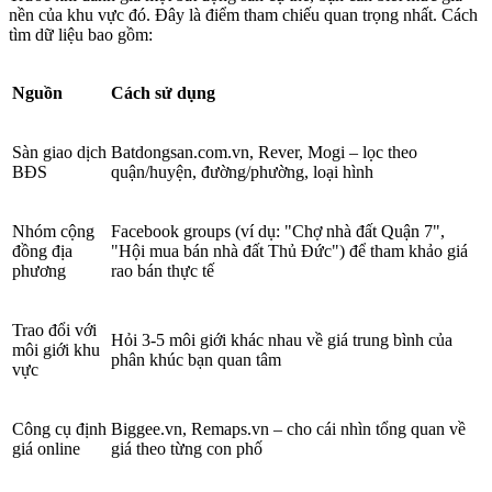
nền của khu vực đó. Đây là điểm tham chiếu quan trọng nhất. Cách
tìm dữ liệu bao gồm:
Nguồn
Cách sử dụng
Sàn giao dịch
Batdongsan.com.vn, Rever, Mogi – lọc theo
BĐS
quận/huyện, đường/phường, loại hình
Nhóm cộng
Facebook groups (ví dụ: "Chợ nhà đất Quận 7",
đồng địa
"Hội mua bán nhà đất Thủ Đức") để tham khảo giá
phương
rao bán thực tế
Trao đổi với
Hỏi 3-5 môi giới khác nhau về giá trung bình của
môi giới khu
phân khúc bạn quan tâm
vực
Công cụ định
Biggee.vn, Remaps.vn – cho cái nhìn tổng quan về
giá online
giá theo từng con phố