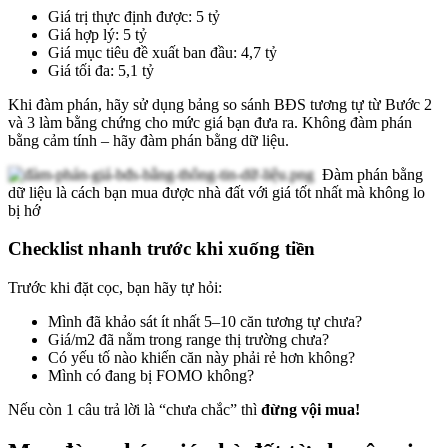
Giá trị thực định được: 5 tỷ
Giá hợp lý: 5 tỷ
Giá mục tiêu đề xuất ban đầu: 4,7 tỷ
Giá tối đa: 5,1 tỷ
Khi đàm phán, hãy sử dụng bảng so sánh BĐS tương tự từ Bước 2
và 3 làm bằng chứng cho mức giá bạn đưa ra. Không đàm phán
bằng cảm tính – hãy đàm phán bằng dữ liệu.
Đàm phán bằng
dữ liệu là cách bạn mua được nhà đất với giá tốt nhất mà không lo
bị hớ
Checklist nhanh trước khi xuống tiền
Trước khi đặt cọc, bạn hãy tự hỏi:
Mình đã khảo sát ít nhất 5–10 căn tương tự chưa?
Giá/m2 đã nằm trong range thị trường chưa?
Có yếu tố nào khiến căn này phải rẻ hơn không?
Mình có đang bị FOMO không?
Nếu còn 1 câu trả lời là “chưa chắc” thì
đừng vội mua!