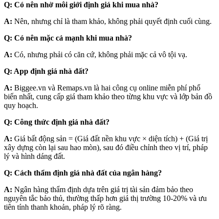
Q: Có nên nhờ môi giới định giá khi mua nhà?
A:
Nên, nhưng chỉ là tham khảo, không phải quyết định cuối cùng.
Q: Có nên mặc cả mạnh khi mua nhà?
A:
Có, nhưng phải có căn cứ, không phải mặc cả vô tội vạ.
Q: App định giá nhà đất?
A:
Biggee.vn và Remaps.vn là hai công cụ online miễn phí phổ
biến nhất, cung cấp giá tham khảo theo từng khu vực và lớp bản đồ
quy hoạch.
Q: Công thức định giá nhà đất?
A:
Giá bất động sản = (Giá đất nền khu vực × diện tích) + (Giá trị
xây dựng còn lại sau hao mòn), sau đó điều chỉnh theo vị trí, pháp
lý và hình dáng đất.
Q: Cách thẩm định giá nhà đất của ngân hàng?
A:
Ngân hàng thẩm định dựa trên giá trị tài sản đảm bảo theo
nguyên tắc bảo thủ, thường thấp hơn giá thị trường 10-20% và ưu
tiên tính thanh khoản, pháp lý rõ ràng.