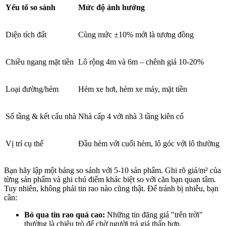
Yếu tố so sánh
Mức độ ảnh hưởng
Diện tích đất
Cùng mức ±10% mới là tương đồng
Chiều ngang mặt tiền
Lô rộng 4m và 6m – chênh giá 10-20%
Loại đường/hẻm
Hẻm xe hơi, hẻm xe máy, mặt tiền
Số tầng & kết cấu nhà
Nhà cấp 4 với nhà 3 tầng kiên cố
Vị trí cụ thể
Đầu hẻm với cuối hẻm, lô góc với lô thường
Bạn hãy lập một bảng so sánh với 5-10 sản phẩm. Ghi rõ giá/m² của
từng sản phẩm và ghi chú điểm khác biệt so với căn bạn quan tâm.
Tuy nhiên, không phải tin rao nào cũng thật. Để tránh bị nhiễu, bạn
cần:
Bỏ qua tin rao quá cao:
Những tin đăng giá "trên trời"
thường là chiêu trò để chờ người trả giá thấp hơn.