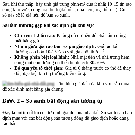
Sau khi thu thập, hãy tính giá trung bình/m² của ít nhất 10-15 tin rao
cùng khu vực, cùng loại hình (đất nền, nhà hẻm, mặt tiền…). Con
số này sẽ là giá nền để bạn so sánh.
Sai lầm thường gặp khi xác định giá khu vực
Chỉ xem 1-2 tin rao:
Không đủ dữ liệu để phản ánh đúng
mặt bằng giá.
Nhầm giữa giá rao bán và giá giao dịch:
Giá rao bán
thường cao hơn 10-15% so với giá chốt thực tế.
Không phân biệt loại hình:
Nhà mặt tiền và nhà trong hẻm
cùng một con đường có thể chênh lệch 30-50%.
Bỏ qua yếu tố thời gian:
Giá từ 6 tháng trước có thể đã thay
đổi, đặc biệt khi thị trường biến động.
Tìm hiểu giá đất của khu vực sắp mua
để xác định mặt bằng giá chung
Bước 2 – So sánh bất động sản tương tự
Đây là bước cốt lõi của tự định giá để mua nhà đất: So sánh căn bạn
định mua với các bất động sản tương đồng đã giao dịch hoặc đang
rao bán.