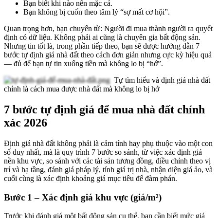
Bạn biết khi nào nên mặc cả.
Bạn không bị cuốn theo tâm lý “sợ mất cơ hội”.
Quan trọng hơn, bạn chuyển từ: Người đi mua thành người ra quyết
định có dữ liệu. Không phải ai cũng là chuyên gia bất động sản.
Nhưng tin tốt là, trong phần tiếp theo, bạn sẽ được hướng dẫn 7
bước tự định giá nhà đất theo cách đơn giản nhưng cực kỳ hiệu quả
— đủ để bạn tự tin xuống tiền mà không lo bị “hớ”.
Tự tìm hiểu và định giá nhà đất
chính là cách mua được nhà đất mà không lo bị hớ
7 bước tự định giá để mua nhà đất chính
xác 2026
Định giá nhà đất không phải là cảm tính hay phụ thuộc vào một con
số duy nhất, mà là quy trình 7 bước so sánh, từ việc xác định giá
nền khu vực, so sánh với các tài sản tương đồng, điều chỉnh theo vị
trí và hạ tầng, đánh giá pháp lý, tính giá trị nhà, nhận diện giá ảo, và
cuối cùng là xác định khoảng giá mục tiêu để đàm phán.
Bước 1 – Xác định giá khu vực (giá/m²)
Trước khi đánh giá một bất động sản cụ thể, bạn cần biết mức giá