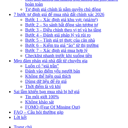
hoàn toàn
Tự định giá chính là nắm quyền chủ động
7 bước tự định giá để mua nhà đất chính xác 2026
Bước 1 – Xác định giá khu vực (giá/m²)
Bước 2 – So sánh bất động sản tương tự
Bước 3 – Điều chỉnh theo vị trí và hạ tầng
Bước 4 – Đánh giá pháp lý và rủi ro
Bước 5 – Tính giá trị thực của căn nhà
Bước 6 – Kiểm tra giá “ảo” từ thị trường
Bước 7 – Xác định giá mua hợp lý
Checklist nhanh trước khi xuống tiền
Mẹo đàm phán giá nhà đất từ chuyên gia
Luôn có “giá trần”
Đánh vào điểm yếu người bán
Không thể hiện quá thích
Dùng dữ liệu để ép giá
Thời điểm là vũ khí
Sai lầm khiến bạn mua nhà bị hớ giá
Tin môi giới 100%
Không khảo sát
FOMO (Fear Of Missing Out)
FAQ – Câu hỏi thường gặp
Lời kết
Trang chủ