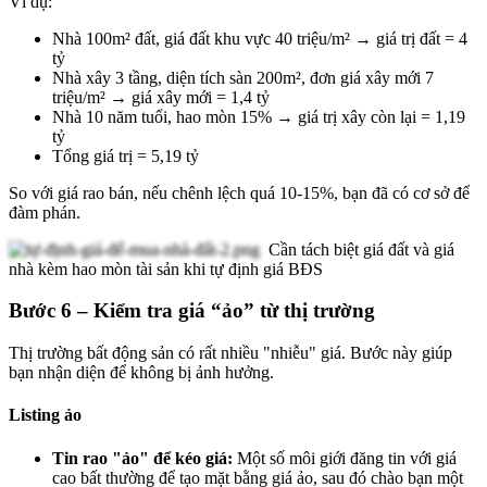
Ví dụ:
Nhà 100m² đất, giá đất khu vực 40 triệu/m² → giá trị đất = 4
tỷ
Nhà xây 3 tầng, diện tích sàn 200m², đơn giá xây mới 7
triệu/m² → giá xây mới = 1,4 tỷ
Nhà 10 năm tuổi, hao mòn 15% → giá trị xây còn lại = 1,19
tỷ
Tổng giá trị = 5,19 tỷ
So với giá rao bán, nếu chênh lệch quá 10-15%, bạn đã có cơ sở để
đàm phán.
Cần tách biệt giá đất và giá
nhà kèm hao mòn tài sản khi tự định giá BĐS
Bước 6 – Kiểm tra giá “ảo” từ thị trường
Thị trường bất động sản có rất nhiều "nhiễu" giá. Bước này giúp
bạn nhận diện để không bị ảnh hưởng.
Listing ảo
Tin rao "ảo" để kéo giá:
Một số môi giới đăng tin với giá
cao bất thường để tạo mặt bằng giá ảo, sau đó chào bạn một