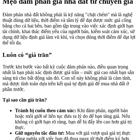
Mẹo đàm phán giá nhà đất từ chuyên gia
Đàm phán nhà đất không phải là kỹ năng "chặt chém" mà là nghệ
thuật dùng dữ liệu, thời điểm và tâm lý để đạt được mức giá công
bằng cho cả hai bên, bao gồm tập trung vào việc xác định giới hạn
tài chính, khai thác điểm yếu của người bán, kiểm soát cảm xúc, sử
dụng dữ liệu định giá làm vũ khí, và chọn đúng thời điểm để đạt lợi
thế tối đa.
Luôn có “giá trần”
Trước khi bước vào bất kỳ cuộc đàm phán nào, điều quan trọng
nhất là bạn phải xác định được giá trần – mức giá cao nhất bạn sẵn
sàng trả cho bất động sản đó. Con số này không phải là cảm tính,
mà được tính toán dựa trên kết quả tự định giá để mua nhà đất ở
phần trước.
Tại sao cần giá trần?
Tránh bị cuốn theo cảm xúc:
Khi đàm phán, người bán
hoặc môi giới sẽ liên tục đưa ra lý do để bạn tăng giá. Nếu
không có giới hạn rõ ràng, bạn dễ bị đẩy lên cao hơn giá trị
thực.
Giữ nguyên tắc đầu tư:
Mua với giá vượt quá giá trị thực
đồng nghĩa với việc bạn đã thua ngay từ thời điểm ký hợp