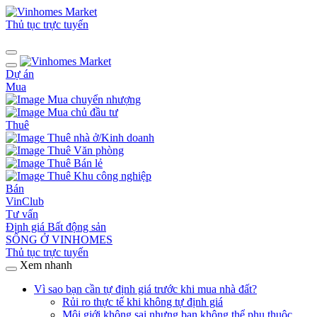
Thủ tục trực tuyến
Dự án
Mua
Mua chuyển nhượng
Mua chủ đầu tư
Thuê
Thuê nhà ở/Kinh doanh
Thuê Văn phòng
Thuê Bán lẻ
Thuê Khu công nghiệp
Bán
VinClub
Tư vấn
Định giá Bất động sản
SỐNG Ở VINHOMES
Thủ tục trực tuyến
Xem nhanh
Vì sao bạn cần tự định giá trước khi mua nhà đất?
Rủi ro thực tế khi không tự định giá
Môi giới không sai nhưng bạn không thể phụ thuộc