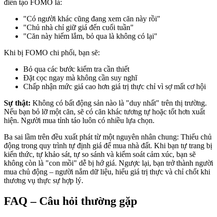
điển tạo FOMO là:
"Có người khác cũng đang xem căn này rồi"
"Chủ nhà chỉ giữ giá đến cuối tuần"
"Căn này hiếm lắm, bỏ qua là không có lại"
Khi bị FOMO chi phối, bạn sẽ:
Bỏ qua các bước kiểm tra cần thiết
Đặt cọc ngay mà không cần suy nghĩ
Chấp nhận mức giá cao hơn giá trị thực chỉ vì sợ mất cơ hội
Sự thật:
Không có bất động sản nào là "duy nhất" trên thị trường.
Nếu bạn bỏ lỡ một căn, sẽ có căn khác tương tự hoặc tốt hơn xuất
hiện. Người mua tỉnh táo luôn có nhiều lựa chọn.
Ba sai lầm trên đều xuất phát từ một nguyên nhân chung: Thiếu chủ
động trong quy trình tự định giá để mua nhà đất. Khi bạn tự trang bị
kiến thức, tự khảo sát, tự so sánh và kiểm soát cảm xúc, bạn sẽ
không còn là "con mồi" dễ bị hớ giá. Ngược lại, bạn trở thành người
mua chủ động – người nắm dữ liệu, hiểu giá trị thực và chỉ chốt khi
thương vụ thực sự hợp lý.
FAQ – Câu hỏi thường gặp