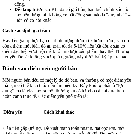
đồng.
Dễ dàng bước ra:
Khi đã có giá trần, bạn biết chính xác lúc
nào nên dừng lại. Không có bất động sản nào là "duy nhất" –
luôn có cơ hội khác.
Cách xác định giá trần:
Hãy lấy giá trị thực bạn đã định lượng được ở 7 bước trước, sau đó
cộng thêm một biên độ an toàn tối đa 5-10% nếu bất động sản có
điểm đặc biệt vượt trội mà khó tìm được sản phẩm thay thế. Nhưng
nguyên tắc là: không vượt quá ngưỡng này dưới bất kỳ áp lực nào.
Đánh vào điểm yếu người bán
Mỗi người bán đều có một lý do để bán, và thường có một điểm yếu
mà bạn có thể khai thác nếu tìm hiểu kỹ. Đây không phải là "lợi
dụng" mà là việc tạo ra một thương vụ có lợi cho cả hai dựa trên
hoàn cảnh thực tế. Các điểm yếu phổ biến là:
Điểm yếu
Cách khai thác
Cần tiền gấp (trả nợ,
Đề xuất thanh toán nhanh, đặt cọc lớn, thời
giải quyết việc gia
gian công chứng ngắn để đổi lấy mức giá