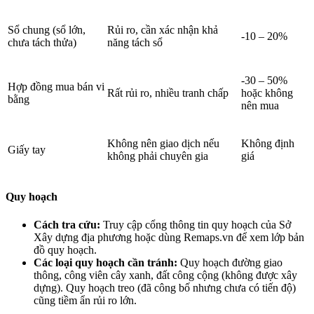
Sổ chung (sổ lớn,
Rủi ro, cần xác nhận khả
-10 – 20%
chưa tách thửa)
năng tách sổ
-30 – 50%
Hợp đồng mua bán vi
Rất rủi ro, nhiều tranh chấp
hoặc không
bằng
nên mua
Không nên giao dịch nếu
Không định
Giấy tay
không phải chuyên gia
giá
Quy hoạch
Cách tra cứu:
Truy cập cổng thông tin quy hoạch của Sở
Xây dựng địa phương hoặc dùng Remaps.vn để xem lớp bản
đồ quy hoạch.
Các loại quy hoạch cần tránh:
Quy hoạch đường giao
thông, công viên cây xanh, đất công cộng (không được xây
dựng). Quy hoạch treo (đã công bố nhưng chưa có tiến độ)
cũng tiềm ẩn rủi ro lớn.