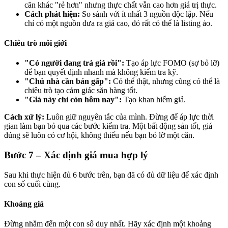
căn khác "rẻ hơn" nhưng thực chất vẫn cao hơn giá trị thực.
Cách phát hiện:
So sánh với ít nhất 3 nguồn độc lập. Nếu
chỉ có một nguồn đưa ra giá cao, đó rất có thể là listing ảo.
Chiêu trò môi giới
"Có người đang trả giá rồi":
Tạo áp lực FOMO (sợ bỏ lỡ)
để bạn quyết định nhanh mà không kiểm tra kỹ.
"Chủ nhà cần bán gấp":
Có thể thật, nhưng cũng có thể là
chiêu trò tạo cảm giác săn hàng tốt.
"Giá này chỉ còn hôm nay":
Tạo khan hiếm giả.
Cách xử lý:
Luôn giữ nguyên tắc của mình. Đừng để áp lực thời
gian làm bạn bỏ qua các bước kiểm tra. Một bất động sản tốt, giá
đúng sẽ luôn có cơ hội, không thiếu nếu bạn bỏ lỡ một căn.
Bước 7 – Xác định giá mua hợp lý
Sau khi thực hiện đủ 6 bước trên, bạn đã có đủ dữ liệu để xác định
con số cuối cùng.
Khoảng giá
Đừng nhắm đến một con số duy nhất. Hãy xác định một khoảng