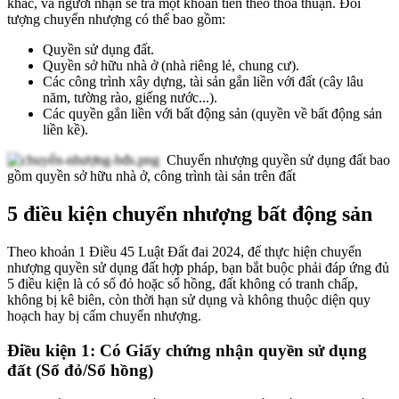
khác, và người nhận sẽ trả một khoản tiền theo thỏa thuận. Đối
tượng chuyển nhượng có thể bao gồm:
Quyền sử dụng đất.
Quyền sở hữu nhà ở (nhà riêng lẻ, chung cư).
Các công trình xây dựng, tài sản gắn liền với đất (cây lâu
năm, tường rào, giếng nước...).
Các quyền gắn liền với bất động sản (quyền về bất động sản
liền kề).
Chuyển nhượng quyền sử dụng đất bao
gồm quyền sở hữu nhà ở, công trình tài sản trên đất
5 điều kiện chuyển nhượng bất động sản
Theo khoản 1 Điều 45 Luật Đất đai 2024, để thực hiện chuyển
nhượng quyền sử dụng đất hợp pháp, bạn bắt buộc phải đáp ứng đủ
5 điều kiện là có sổ đỏ hoặc sổ hồng, đất không có tranh chấp,
không bị kê biên, còn thời hạn sử dụng và không thuộc diện quy
hoạch hay bị cấm chuyển nhượng.
Điều kiện 1: Có Giấy chứng nhận quyền sử dụng
đất (Sổ đỏ/Sổ hồng)