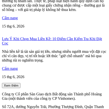
thường bị nhầm lẫn. Thực tế, pháp luật hiện hành quy định căn hộ
chung cư được cấp một loại giấy chứng nhận riêng – thường gọi là
sổ hồng – với giá trị pháp lý không hề thua kém.
Cẩm nang
15 thg 6, 2026
Lưu Ý Khi Chọn Mua Liền Kề: 10 Điểm Cần Kiểm Tra Khi Đặt
Cọc
Nhà liền kề là tài sản giá trị lớn, nhưng nhiều người mua vội đặt cọc
chỉ vì căn đẹp, vị trí tốt hoặc lời thúc "giữ chỗ nhanh" mà bỏ qua
những rủi ro nghiêm trọng.
Cẩm nang
15 thg 6, 2026
Xem thêm
Công ty Cổ phần Sàn Giao dịch Bất động sản Thành phố Hoàng
Gia (một thành viên của công ty CP Vinhomes).
Số 72A, đường Nguyễn Trãi, Phường Thượng Đình, Quận Thanh