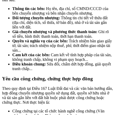
Thông tin các bên:
Họ tên, địa chỉ, số CMND/CCCD của
bên chuyển nhượng và bên nhận chuyển nhượng.
Đối tượng chuyển nhượng:
Thông tin chi tiết về thửa đất
(địa chỉ, diện tích, số thửa, tờ bản đồ), nhà ở và tài sản gắn
liền với đất.
Giá chuyển nhượng và phương thức thanh toán:
Ghi rõ
số tiền, hình thức thanh toán, thời hạn thanh toán.
Quyền và nghĩa vụ của các bên:
Trách nhiệm bàn giao giấy
tờ, tài sản; trách nhiệm nộp thuế, phí; thời điểm giao nhận tài
sản...
Cam kết của các bên:
Cam kết về tính hợp pháp của tài sản,
không tranh chấp, không vi phạm quy hoạch...
Điều khoản chung:
Sửa đổi, chấm dứt hợp đồng, giải quyết
tranh chấp...
Yêu cầu công chứng, chứng thực hợp đồng
Theo quy định tại Điều 167 Luật Đất đai và các văn bản hướng dẫn,
hợp đồng chuyển nhượng quyền sử dụng đất, quyền sở hữu nhà ở
và tài sản gắn liền với đất bắt buộc phải được công chứng hoặc
chứng thực. Nơi thực hiện là:
Công chứng tại các tổ chức hành nghề công chứng (Văn