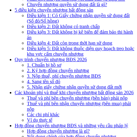
Chuyển nhượng quyền sử dụng đất là gì?
5 điều kiện chuyển nhượng bất động sản
Điều kiện 1: Có Giấy chứng nhận quyền sử dụng đất
(Sổ đỏ/Sổ hồng)
Điều kiện 2: Đất không có tranh chấp
Điều kiện 3: Đất không bị kê biên để đảm bảo thi hành
án
Điều kiện 4: Đất còn trong thời hạn sử dụng
Điều kiện 5: Đất không thuộc diện quy hoạch treo hoặc
khu vực cấm chuyển nhượng
Quy trình chuyển nhượng BĐS 2026
1. Chuẩn bị hồ sơ
2. Ký hợp đồng chuyển nhượng
3. Nộp thuế, phí chuyển nhượng BĐS
4. Sang tên sổ đỏ
5. Nhận giấy chứng nhận quyền sử dụng đất mới
Các khoản phí và thuế khi chuyển nhượng bất động sản 2026
Thuế và phí bên chuyển nhượng (bên bán) phải nộp
Thuế và phí bên nhận chuyển nhượng (bên mua) phải
nộp
Các chi phí khác
Ví dụ thực tế
Hợp đồng chuyển nhượng BĐS và những yêu cầu pháp lý
Hợp đồng chuyển nhượng là gì?
Nội dung chính của hợp đồng chuyển nhượng