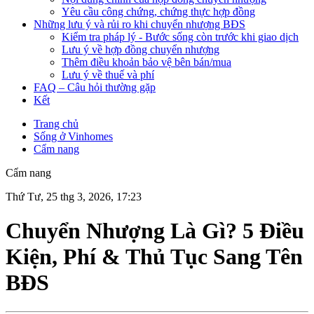
Yêu cầu công chứng, chứng thực hợp đồng
Những lưu ý và rủi ro khi chuyển nhượng BĐS
Kiểm tra pháp lý - Bước sống còn trước khi giao dịch
Lưu ý về hợp đồng chuyển nhượng
Thêm điều khoản bảo vệ bên bán/mua
Lưu ý về thuế và phí
FAQ – Câu hỏi thường gặp
Kết
Trang chủ
Sống ở Vinhomes
Cẩm nang
Cẩm nang
Thứ Tư, 25 thg 3, 2026, 17:23
Chuyển Nhượng Là Gì? 5 Điều
Kiện, Phí & Thủ Tục Sang Tên
BĐS