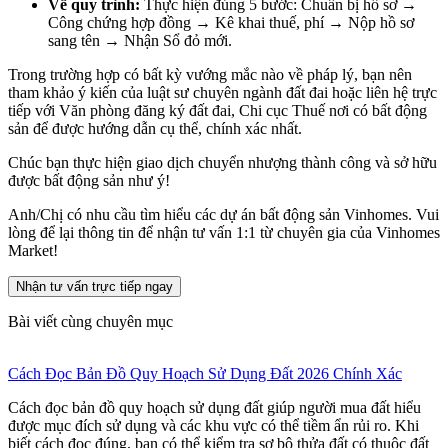
Về quy trình:
Thực hiện đúng 5 bước: Chuẩn bị hồ sơ →
Công chứng hợp đồng → Kê khai thuế, phí → Nộp hồ sơ
sang tên → Nhận Sổ đỏ mới.
Trong trường hợp có bất kỳ vướng mắc nào về pháp lý, bạn nên
tham khảo ý kiến của luật sư chuyên ngành đất đai hoặc liên hệ trực
tiếp với Văn phòng đăng ký đất đai, Chi cục Thuế nơi có bất động
sản để được hướng dẫn cụ thể, chính xác nhất.
Chúc bạn thực hiện giao dịch chuyển nhượng thành công và sở hữu
được bất động sản như ý!
Anh/Chị có nhu cầu tìm hiểu các dự án bất động sản Vinhomes. Vui
lòng để lại thông tin để nhận tư vấn 1:1 từ chuyên gia của Vinhomes
Market!
Nhận tư vấn trực tiếp ngay
Bài viết cùng chuyên mục
Cách Đọc Bản Đồ Quy Hoạch Sử Dụng Đất 2026 Chính Xác
Cách đọc bản đồ quy hoạch sử dụng đất giúp người mua đất hiểu
được mục đích sử dụng và các khu vực có thể tiềm ẩn rủi ro. Khi
biết cách đọc đúng, bạn có thể kiểm tra sơ bộ thửa đất có thuộc đất