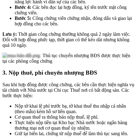
năng lực hành vi dân sự của các bên.
Bước 4:
Các bên đọc lại hợp đồng, ký tên trước mặt công
chứng viên.
Bước 5:
Công chứng viên chứng nhận, đóng dấu và giao lại
hợp đồng cho các bên.
Lưu ý:
Thời gian công chứng thường không quá 2 ngày làm việc.
Đối với hợp đồng phức tạp, thời gian có thể kéo dài nhưng không
quá 10 ngày.
Thủ tục chuyển nhượng BĐS được thực hiện
tại các phòng công chứng
3. Nộp thuế, phí chuyển nhượng BĐS
Sau khi hợp đồng được công chứng, các bên cần thực hiện nghĩa vụ
tài chính với Nhà nước tại Chi cục Thuế nơi có bất động sản. Các
bước thực hiện:
Nộp tờ khai lệ phí trước bạ, tờ khai thuế thu nhập cá nhân
(theo mẫu) kèm hồ sơ liên quan.
Cơ quan thuế ra thông báo nộp thuế, lệ phí.
Thực hiện nộp tiền tại Kho bạc Nhà nước hoặc ngân hàng
thương mại nơi cơ quan thuế ủy nhiệm.
Giữ lại biên lai, chứng từ nộp thuế để làm thủ tục sang tên.