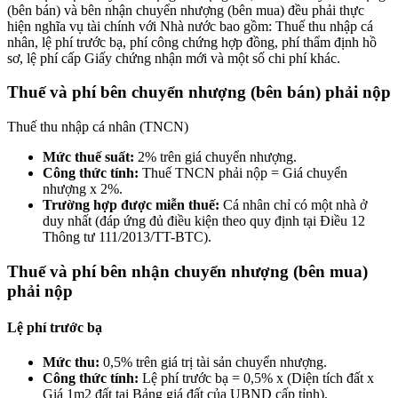
(bên bán) và bên nhận chuyển nhượng (bên mua) đều phải thực
hiện nghĩa vụ tài chính với Nhà nước bao gồm: Thuế thu nhập cá
nhân, lệ phí trước bạ, phí công chứng hợp đồng, phí thẩm định hồ
sơ, lệ phí cấp Giấy chứng nhận mới và một số chi phí khác.
Thuế và phí bên chuyển nhượng (bên bán) phải nộp
Thuế thu nhập cá nhân (TNCN)
Mức thuế suất:
2% trên giá chuyển nhượng.
Công thức tính:
Thuế TNCN phải nộp = Giá chuyển
nhượng x 2%.
Trường hợp được miễn thuế:
Cá nhân chỉ có một nhà ở
duy nhất (đáp ứng đủ điều kiện theo quy định tại Điều 12
Thông tư 111/2013/TT-BTC).
Thuế và phí bên nhận chuyển nhượng (bên mua)
phải nộp
Lệ phí trước bạ
Mức thu:
0,5% trên giá trị tài sản chuyển nhượng.
Công thức tính:
Lệ phí trước bạ = 0,5% x (Diện tích đất x
Giá 1m2 đất tại Bảng giá đất của UBND cấp tỉnh).