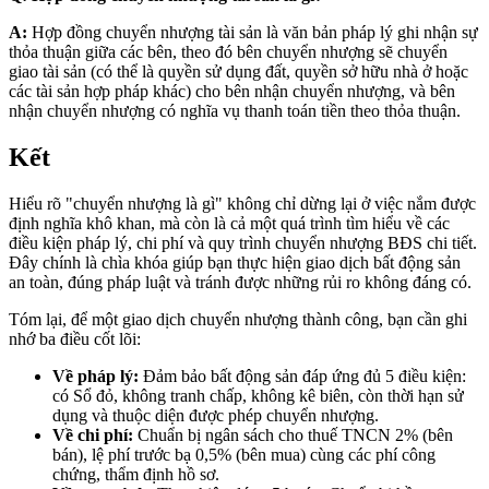
A:
Hợp đồng chuyển nhượng tài sản là văn bản pháp lý ghi nhận sự
thỏa thuận giữa các bên, theo đó bên chuyển nhượng sẽ chuyển
giao tài sản (có thể là quyền sử dụng đất, quyền sở hữu nhà ở hoặc
các tài sản hợp pháp khác) cho bên nhận chuyển nhượng, và bên
nhận chuyển nhượng có nghĩa vụ thanh toán tiền theo thỏa thuận.
Kết
Hiểu rõ "chuyển nhượng là gì" không chỉ dừng lại ở việc nắm được
định nghĩa khô khan, mà còn là cả một quá trình tìm hiểu về các
điều kiện pháp lý, chi phí và quy trình chuyển nhượng BĐS chi tiết.
Đây chính là chìa khóa giúp bạn thực hiện giao dịch bất động sản
an toàn, đúng pháp luật và tránh được những rủi ro không đáng có.
Tóm lại, để một giao dịch chuyển nhượng thành công, bạn cần ghi
nhớ ba điều cốt lõi:
Về pháp lý:
Đảm bảo bất động sản đáp ứng đủ 5 điều kiện:
có Sổ đỏ, không tranh chấp, không kê biên, còn thời hạn sử
dụng và thuộc diện được phép chuyển nhượng.
Về chi phí:
Chuẩn bị ngân sách cho thuế TNCN 2% (bên
bán), lệ phí trước bạ 0,5% (bên mua) cùng các phí công
chứng, thẩm định hồ sơ.