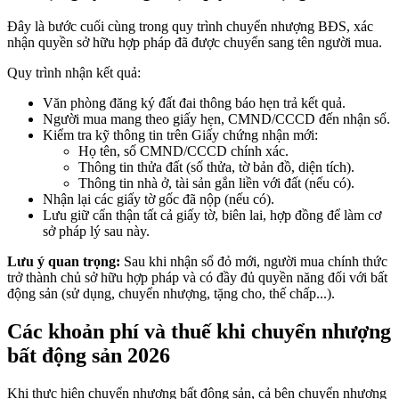
Đây là bước cuối cùng trong quy trình chuyển nhượng BĐS, xác
nhận quyền sở hữu hợp pháp đã được chuyển sang tên người mua.
Quy trình nhận kết quả:
Văn phòng đăng ký đất đai thông báo hẹn trả kết quả.
Người mua mang theo giấy hẹn, CMND/CCCD đến nhận sổ.
Kiểm tra kỹ thông tin trên Giấy chứng nhận mới:
Họ tên, số CMND/CCCD chính xác.
Thông tin thửa đất (số thửa, tờ bản đồ, diện tích).
Thông tin nhà ở, tài sản gắn liền với đất (nếu có).
Nhận lại các giấy tờ gốc đã nộp (nếu có).
Lưu giữ cẩn thận tất cả giấy tờ, biên lai, hợp đồng để làm cơ
sở pháp lý sau này.
Lưu ý quan trọng:
Sau khi nhận sổ đỏ mới, người mua chính thức
trở thành chủ sở hữu hợp pháp và có đầy đủ quyền năng đối với bất
động sản (sử dụng, chuyển nhượng, tặng cho, thế chấp...).
Các khoản phí và thuế khi chuyển nhượng
bất động sản 2026
Khi thực hiện chuyển nhượng bất động sản, cả bên chuyển nhượng