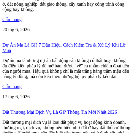
ở, đất nông nghiệp, đất giao thông, cây xanh hay công trình công
cộng hay không.
Cẩm nang
20 thg 6, 2026
Dự Án Ma Là Gì? 7 Dấu Hiệu, Cách Kiểm Tra & Xử Lý Khi Lỡ
Mua
Dự án ma là những dự án bất động sản không có thật hoặc không
đủ điều kiện pháp lý để mở bán, được "vẽ" ra nhằm chiếm đoạt tiền
của người mua. Hậu quả không chỉ là mất trắng hàng trăm triệu đến
hàng tỷ đồng, mà còn kéo theo những hệ lụy pháp lý kéo dài.
Cẩm nang
17 thg 6, 2026
Đất Thương Mại Dịch Vụ Là Gì? Thông Tin Mới Nhất 2026
Đất thương mại dịch vụ là loại đất phục vụ hoạt động kinh doanh,
thương mại, dịch vụ; không nên hiểu như đất ở hay đất thổ cư thông
thường. Người mua cần đặc biệt cẩn trọng nếu có ý định xây nhà,