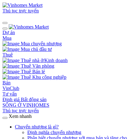
Thủ tục trực tuyến
Dự án
Mua
Mua chuyển nhượng
Mua chủ đầu tư
Thuê
Thuê nhà ở/Kinh doanh
Thuê Văn phòng
Thuê Bán lẻ
Thuê Khu công nghiệp
Bán
VinClub
Tư vấn
Định giá Bất động sản
SỐNG Ở VINHOMES
Thủ tục trực tuyến
Xem nhanh
Chuyển nhượng là gì?
Định nghĩa chuyển nhượng
Phân biệt chuyển nhượng với mua bán và tặng cho