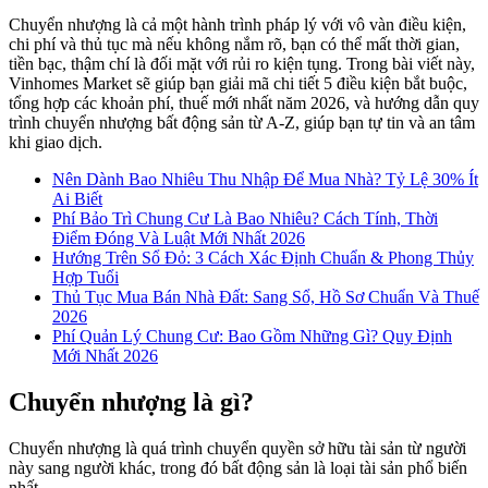
Chuyển nhượng là cả một hành trình pháp lý với vô vàn điều kiện,
chi phí và thủ tục mà nếu không nắm rõ, bạn có thể mất thời gian,
tiền bạc, thậm chí là đối mặt với rủi ro kiện tụng. Trong bài viết này,
Vinhomes Market sẽ giúp bạn giải mã chi tiết 5 điều kiện bắt buộc,
tổng hợp các khoản phí, thuế mới nhất năm 2026, và hướng dẫn quy
trình chuyển nhượng bất động sản từ A-Z, giúp bạn tự tin và an tâm
khi giao dịch.
Nên Dành Bao Nhiêu Thu Nhập Để Mua Nhà? Tỷ Lệ 30% Ít
Ai Biết
Phí Bảo Trì Chung Cư Là Bao Nhiêu? Cách Tính, Thời
Điểm Đóng Và Luật Mới Nhất 2026
Hướng Trên Sổ Đỏ: 3 Cách Xác Định Chuẩn & Phong Thủy
Hợp Tuổi
Thủ Tục Mua Bán Nhà Đất: Sang Sổ, Hồ Sơ Chuẩn Và Thuế
2026
Phí Quản Lý Chung Cư: Bao Gồm Những Gì? Quy Định
Mới Nhất 2026
Chuyển nhượng là gì?
Chuyển nhượng là quá trình chuyển quyền sở hữu tài sản từ người
này sang người khác, trong đó bất động sản là loại tài sản phổ biến
nhất.