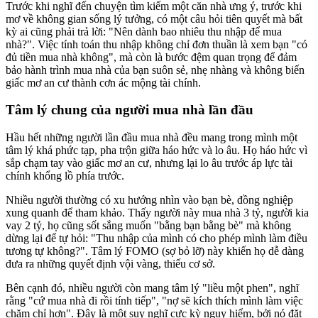
Trước khi nghĩ đến chuyện tìm kiếm một căn nhà ưng ý, trước khi
mơ về không gian sống lý tưởng, có một câu hỏi tiên quyết mà bất
kỳ ai cũng phải trả lời: "Nên dành bao nhiêu thu nhập để mua
nhà?". Việc tính toán thu nhập không chỉ đơn thuần là xem bạn "có
đủ tiền mua nhà không", mà còn là bước đệm quan trọng để đảm
bảo hành trình mua nhà của bạn suôn sẻ, nhẹ nhàng và không biến
giấc mơ an cư thành cơn ác mộng tài chính.
Tâm lý chung của người mua nhà lần đầu
Hầu hết những người lần đầu mua nhà đều mang trong mình một
tâm lý khá phức tạp, pha trộn giữa háo hức và lo âu. Họ háo hức vì
sắp chạm tay vào giấc mơ an cư, nhưng lại lo âu trước áp lực tài
chính khổng lồ phía trước.
Nhiều người thường có xu hướng nhìn vào bạn bè, đồng nghiệp
xung quanh để tham khảo. Thấy người này mua nhà 3 tỷ, người kia
vay 2 tỷ, họ cũng sốt sắng muốn "bằng bạn bằng bè" mà không
dừng lại để tự hỏi: "Thu nhập của mình có cho phép mình làm điều
tương tự không?". Tâm lý FOMO (sợ bỏ lỡ) này khiến họ dễ dàng
đưa ra những quyết định vội vàng, thiếu cơ sở.
Bên cạnh đó, nhiều người còn mang tâm lý "liều một phen", nghĩ
rằng "cứ mua nhà đi rồi tính tiếp", "nợ sẽ kích thích mình làm việc
chăm chỉ hơn". Đây là một suy nghĩ cực kỳ nguy hiểm, bởi nó đặt