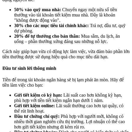
50% vào quỹ mua nhà:
Chuyển ngay một nửa số tiền
thưởng vào tài khoản tiết kiệm mua nhà. Đây là khoản
"không được động vào".
30% cho các mục tiêu tài chính khác:
Trả nợ, đầu tư, quỹ
dự phòng.
20% để tự thưởng cho bản thân:
Mua sắm, du lịch, ăn
uống – phần thưởng xứng đáng sau những nỗ lực.
Cách này giúp bạn vừa có động lực làm việc, vừa đảm bảo phần lớn
tiền thưởng được sử dụng hiệu quả cho mục tiêu dài hạn.
Đầu tư sinh lời thông minh
Tiền để trong tài khoản ngân hàng sẽ bị lạm phát ăn mòn. Hãy để
tiền làm việc cho bạn:
Gửi tiết kiệm có kỳ hạn:
Lãi suất cao hơn không kỳ hạn,
phù hợp với tiền tiết kiệm ngắn hạn dưới 1 năm.
Gửi tiết kiệm online:
Lãi suất thường cao hơn tại quầy, có
thể rút linh hoạt.
Đầu tư chứng chỉ quỹ:
Phù hợp với người mới, không có
nhiều thời gian nghiên cứu thị trường. Lợi nhuận có thể cao
hơn gửi tiết kiệm nhưng đi kèm rủi ro.