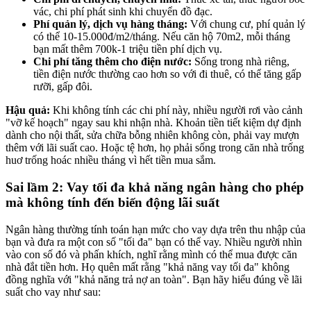
vác, chi phí phát sinh khi chuyển đồ đạc.
Phí quản lý, dịch vụ hàng tháng:
Với chung cư, phí quản lý
có thể 10-15.000đ/m2/tháng. Nếu căn hộ 70m2, mỗi tháng
bạn mất thêm 700k-1 triệu tiền phí dịch vụ.
Chi phí tăng thêm cho điện nước:
Sống trong nhà riêng,
tiền điện nước thường cao hơn so với đi thuê, có thể tăng gấp
rưỡi, gấp đôi.
Hậu quả:
Khi không tính các chi phí này, nhiều người rơi vào cảnh
"vỡ kế hoạch" ngay sau khi nhận nhà. Khoản tiền tiết kiệm dự định
dành cho nội thất, sửa chữa bỗng nhiên không còn, phải vay mượn
thêm với lãi suất cao. Hoặc tệ hơn, họ phải sống trong căn nhà trống
huơ trống hoác nhiều tháng vì hết tiền mua sắm.
Sai lầm 2: Vay tối đa khả năng ngân hàng cho phép
mà không tính đến biến động lãi suất
Ngân hàng thường tính toán hạn mức cho vay dựa trên thu nhập của
bạn và đưa ra một con số "tối đa" bạn có thể vay. Nhiều người nhìn
vào con số đó và phấn khích, nghĩ rằng mình có thể mua được căn
nhà đắt tiền hơn. Họ quên mất rằng "khả năng vay tối đa" không
đồng nghĩa với "khả năng trả nợ an toàn". Bạn hãy hiểu đúng về lãi
suất cho vay như sau: