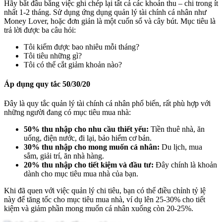
Hãy bắt đầu bằng việc ghi chép lại tất cả các khoản thu – chi trong ít
nhất 1-2 tháng. Sử dụng ứng dụng quản lý tài chính cá nhân như
Money Lover, hoặc đơn giản là một cuốn sổ và cây bút. Mục tiêu là
trả lời được ba câu hỏi:
Tôi kiếm được bao nhiêu mỗi tháng?
Tôi tiêu những gì?
Tôi có thể cắt giảm khoản nào?
Áp dụng quy tắc 50/30/20
Đây là quy tắc quản lý tài chính cá nhân phổ biến, rất phù hợp với
những người đang có mục tiêu mua nhà:
50% thu nhập cho nhu cầu thiết yếu:
Tiền thuê nhà, ăn
uống, điện nước, đi lại, bảo hiểm cơ bản.
30% thu nhập cho mong muốn cá nhân:
Du lịch, mua
sắm, giải trí, ăn nhà hàng.
20% thu nhập cho tiết kiệm và đầu tư:
Đây chính là khoản
dành cho mục tiêu mua nhà của bạn.
Khi đã quen với việc quản lý chi tiêu, bạn có thể điều chỉnh tỷ lệ
này để tăng tốc cho mục tiêu mua nhà, ví dụ lên 25-30% cho tiết
kiệm và giảm phần mong muốn cá nhân xuống còn 20-25%.