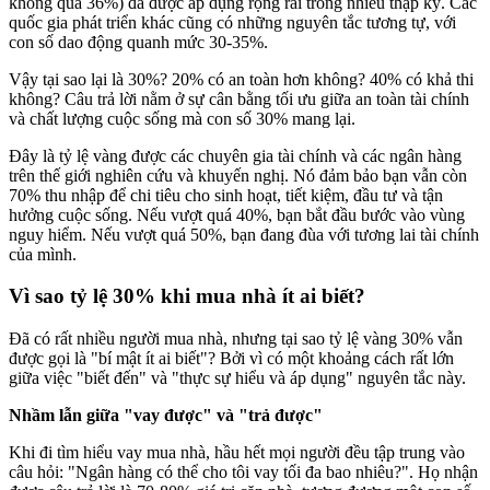
không quá 36%) đã được áp dụng rộng rãi trong nhiều thập kỷ. Các
quốc gia phát triển khác cũng có những nguyên tắc tương tự, với
con số dao động quanh mức 30-35%.
Vậy tại sao lại là 30%? 20% có an toàn hơn không? 40% có khả thi
không? Câu trả lời nằm ở sự cân bằng tối ưu giữa an toàn tài chính
và chất lượng cuộc sống mà con số 30% mang lại.
Đây là tỷ lệ vàng được các chuyên gia tài chính và các ngân hàng
trên thế giới nghiên cứu và khuyến nghị. Nó đảm bảo bạn vẫn còn
70% thu nhập để chi tiêu cho sinh hoạt, tiết kiệm, đầu tư và tận
hưởng cuộc sống. Nếu vượt quá 40%, bạn bắt đầu bước vào vùng
nguy hiểm. Nếu vượt quá 50%, bạn đang đùa với tương lai tài chính
của mình.
Vì sao tỷ lệ 30% khi mua nhà ít ai biết?
Đã có rất nhiều người mua nhà, nhưng tại sao tỷ lệ vàng 30% vẫn
được gọi là "bí mật ít ai biết"? Bởi vì có một khoảng cách rất lớn
giữa việc "biết đến" và "thực sự hiểu và áp dụng" nguyên tắc này.
Nhầm lẫn giữa "vay được" và "trả được"
Khi đi tìm hiểu vay mua nhà, hầu hết mọi người đều tập trung vào
câu hỏi: "Ngân hàng có thể cho tôi vay tối đa bao nhiêu?". Họ nhận