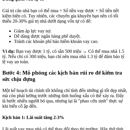
Giá trị căn nhà bạn có thể mua = Số tiền vay được + Số tiền tiết
kiệm hiện có. Tuy nhiên, các chuyên gia khuyên bạn nên có tối
thiểu 20-30% giá trị nhà dưới dạng vốn tự có để:
Giảm áp lực vay nợ.
Dễ dàng được ngân hàng phê duyệt.
Tránh các khoản phí bảo hiểm khoản vay cao.
Ví dụ:
Bạn vay được 1 tỷ, có sẵn 500 triệu → Có thể mua nhà 1.5
tỷ. Nếu chỉ có 300 triệu, bạn chỉ nên mua nhà 1.3 tỷ để đảm bảo tỷ
lệ vay an toàn.
Bước 4: Mô phỏng các kịch bản rủi ro để kiểm tra
sức chịu đựng
Một kế hoạch tài chính tốt không chỉ tính đến những gì tốt đẹp nhất,
mà còn phải lường trước những tình huống xấu có thể xảy ra. Đây
là bước nhiều người bỏ qua, nhưng lại là "phao cứu sinh" thực sự
khi biến cố ập đến.
Kịch bản 1: Lãi suất tăng 2-3%
Lãi suất vay mua nhà có thể thay đổi theo thị trường. Hãy thử tính