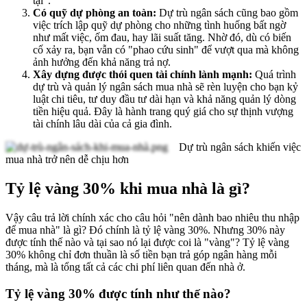
tại".
Có quỹ dự phòng an toàn:
Dự trù ngân sách cũng bao gồm
việc trích lập quỹ dự phòng cho những tình huống bất ngờ
như mất việc, ốm đau, hay lãi suất tăng. Nhờ đó, dù có biến
cố xảy ra, bạn vẫn có "phao cứu sinh" để vượt qua mà không
ảnh hưởng đến khả năng trả nợ.
Xây dựng được thói quen tài chính lành mạnh:
Quá trình
dự trù và quản lý ngân sách mua nhà sẽ rèn luyện cho bạn kỷ
luật chi tiêu, tư duy đầu tư dài hạn và khả năng quản lý dòng
tiền hiệu quả. Đây là hành trang quý giá cho sự thịnh vượng
tài chính lâu dài của cả gia đình.
Dự trù ngân sách khiến việc
mua nhà trở nên dễ chịu hơn
Tỷ lệ vàng 30% khi mua nhà là gì?
Vậy câu trả lời chính xác cho câu hỏi "nên dành bao nhiêu thu nhập
để mua nhà" là gì? Đó chính là tỷ lệ vàng 30%. Nhưng 30% này
được tính thế nào và tại sao nó lại được coi là "vàng"? Tỷ lệ vàng
30% không chỉ đơn thuần là số tiền bạn trả góp ngân hàng mỗi
tháng, mà là tổng tất cả các chi phí liên quan đến nhà ở.
T
ỷ lệ vàng 30% được tính như thế nào?