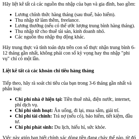
Hãy liệt kê tất cả các nguồn thu nhập của bạn và gia đình, bao gồm:
Lương chính thức hàng tháng (sau thuế, bảo hiểm).
Thu nhập từ làm thêm, freelance.
Lương thưởng (nếu có thể ước lượng trung bình hàng tháng).
Thu nhập từ cho thuê tài sản, kinh doanh nhỏ.
Các nguồn thu nhập thụ động khác.
Hãy trung thực và tính toán dựa trên con số thực nhận trung bình 6-
12 tháng gần nhất, không phải con số kỳ vọng hay thu nhập "phi
vụ" chỉ có một lần.
Liệt kê tất cả các khoản chi tiêu hàng tháng
Tiếp theo, hãy rà soát chi tiêu của bạn trong 3-6 tháng gần nhất và
phân loại:
Chi phí nhà ở hiện tại:
Tiền thuê nhà, điện nước, internet,
phí dịch vụ.
Chi phí sinh hoạt:
Ăn uống, đi lại, mua sắm, giải trí.
Chi phí tài chính:
Trả nợ (nếu có), bảo hiểm, tiết kiệm, đầu
tư.
Chi phí phát sinh:
Du lịch, hiếu hỉ, sức khỏe.
Việc này giúp bạn biết chính xác dòng tiền đang chảy thế nào, từ đó