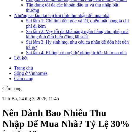
Tận dụng tối đa các khoản đầu tư và thu nhập bất
thường
Những sai lầm tai hại khi tính thu nhập để mua nhà
Sai lầm 1: Chỉ tính tiền gốc và lãi, quên mất hàng tá chi
phí đi kèm
Sai lầm 2: Vay tối đa khả năng ngân hàng cho phép mà
không tính đến biến động lãi suất
Sai lầm 3: Hy sinh mọi nhu cầu cá nhân để dồn hết tiền
trả nợ
Sai lầm 4: Không có quỹ dự phòng trước khi mua nhà
Lời kết
Trang chủ
Sống ở Vinhomes
Cẩm nang
Cẩm nang
Thứ Ba, 24 thg 3, 2026, 11:45
Nên Dành Bao Nhiêu Thu
Nhập Để Mua Nhà? Tỷ Lệ 30%