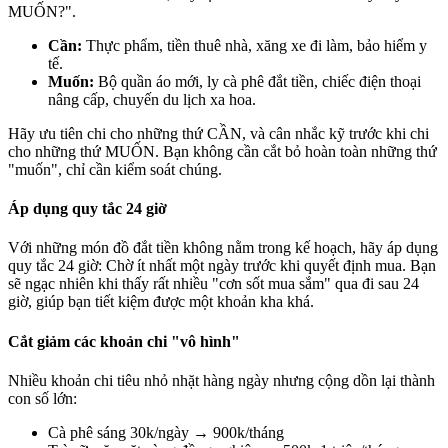
MUỐN?".
Cần:
Thực phẩm, tiền thuê nhà, xăng xe đi làm, bảo hiểm y
tế.
Muốn:
Bộ quần áo mới, ly cà phê đắt tiền, chiếc điện thoại
nâng cấp, chuyến du lịch xa hoa.
Hãy ưu tiên chi cho những thứ CẦN, và cân nhắc kỹ trước khi chi
cho những thứ MUỐN. Bạn không cần cắt bỏ hoàn toàn những thứ
"muốn", chỉ cần kiểm soát chúng.
Áp dụng quy tắc 24 giờ
Với những món đồ đắt tiền không nằm trong kế hoạch, hãy áp dụng
quy tắc 24 giờ: Chờ ít nhất một ngày trước khi quyết định mua. Bạn
sẽ ngạc nhiên khi thấy rất nhiều "cơn sốt mua sắm" qua đi sau 24
giờ, giúp bạn tiết kiệm được một khoản kha khá.
Cắt giảm các khoản chi "vô hình"
Nhiều khoản chi tiêu nhỏ nhặt hàng ngày nhưng cộng dồn lại thành
con số lớn:
Cà phê sáng 30k/ngày → 900k/tháng