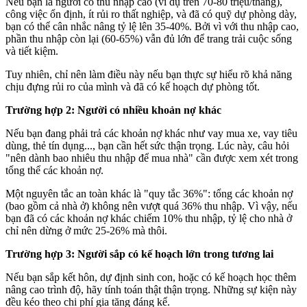
Nếu bạn là người có thu nhập cao (ví dụ trên 70-80 triệu/tháng),
công việc ổn định, ít rủi ro thất nghiệp, và đã có quỹ dự phòng dày,
bạn có thể cân nhắc nâng tỷ lệ lên 35-40%. Bởi vì với thu nhập cao,
phần thu nhập còn lại (60-65%) vẫn đủ lớn để trang trải cuộc sống
và tiết kiệm.
Tuy nhiên, chỉ nên làm điều này nếu bạn thực sự hiểu rõ khả năng
chịu đựng rủi ro của mình và đã có kế hoạch dự phòng tốt.
Trường hợp 2: Người có nhiều khoản nợ khác
Nếu bạn đang phải trả các khoản nợ khác như vay mua xe, vay tiêu
dùng, thẻ tín dụng..., bạn cần hết sức thận trọng. Lúc này, câu hỏi
"nên dành bao nhiêu thu nhập để mua nhà" cần được xem xét trong
tổng thể các khoản nợ.
Một nguyên tắc an toàn khác là "quy tắc 36%": tổng các khoản nợ
(bao gồm cả nhà ở) không nên vượt quá 36% thu nhập. Vì vậy, nếu
bạn đã có các khoản nợ khác chiếm 10% thu nhập, tỷ lệ cho nhà ở
chỉ nên dừng ở mức 25-26% mà thôi.
Trường hợp 3: Người sắp có kế hoạch lớn trong tương lai
Nếu bạn sắp kết hôn, dự định sinh con, hoặc có kế hoạch học thêm
nâng cao trình độ, hãy tính toán thật thận trọng. Những sự kiện này
đều kéo theo chi phí gia tăng đáng kể.