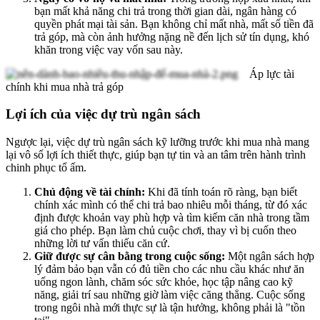
bạn mất khả năng chi trả trong thời gian dài, ngân hàng có
quyền phát mại tài sản. Bạn không chỉ mất nhà, mất số tiền đã
trả góp, mà còn ảnh hưởng nặng nề đến lịch sử tín dụng, khó
khăn trong việc vay vốn sau này.
Áp lực tài
chính khi mua nhà trả góp
Lợi ích của việc dự trù ngân sách
Ngược lại, việc dự trù ngân sách kỹ lưỡng trước khi mua nhà mang
lại vô số lợi ích thiết thực, giúp bạn tự tin và an tâm trên hành trình
chinh phục tổ ấm.
Chủ động về tài chính:
Khi đã tính toán rõ ràng, bạn biết
chính xác mình có thể chi trả bao nhiêu mỗi tháng, từ đó xác
định được khoản vay phù hợp và tìm kiếm căn nhà trong tầm
giá cho phép. Bạn làm chủ cuộc chơi, thay vì bị cuốn theo
những lời tư vấn thiếu căn cứ.
Giữ được sự cân bằng trong cuộc sống:
Một ngân sách hợp
lý đảm bảo bạn vẫn có đủ tiền cho các nhu cầu khác như ăn
uống ngon lành, chăm sóc sức khỏe, học tập nâng cao kỹ
năng, giải trí sau những giờ làm việc căng thẳng. Cuộc sống
trong ngôi nhà mới thực sự là tận hưởng, không phải là "tồn