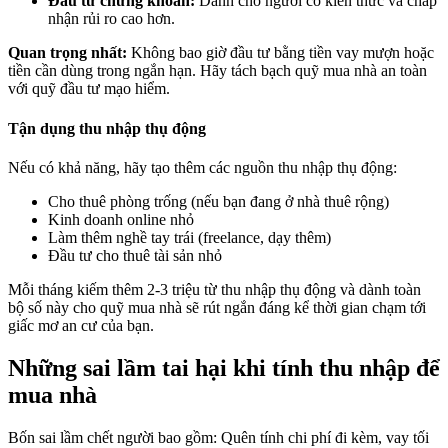
Đầu tư chứng khoán:
Dành cho người có kiến thức và chấp
nhận rủi ro cao hơn.
Quan trọng nhất:
Không bao giờ đầu tư bằng tiền vay mượn hoặc
tiền cần dùng trong ngắn hạn. Hãy tách bạch quỹ mua nhà an toàn
với quỹ đầu tư mạo hiểm.
Tận dụng thu nhập thụ động
Nếu có khả năng, hãy tạo thêm các nguồn thu nhập thụ động:
Cho thuê phòng trống (nếu bạn đang ở nhà thuê rộng)
Kinh doanh online nhỏ
Làm thêm nghề tay trái (freelance, dạy thêm)
Đầu tư cho thuê tài sản nhỏ
Mỗi tháng kiếm thêm 2-3 triệu từ thu nhập thụ động và dành toàn
bộ số này cho quỹ mua nhà sẽ rút ngắn đáng kể thời gian chạm tới
giấc mơ an cư của bạn.
Những sai lầm tai hại khi tính thu nhập để
mua nhà
Bốn sai lầm chết người bao gồm: Quên tính chi phí đi kèm, vay tối