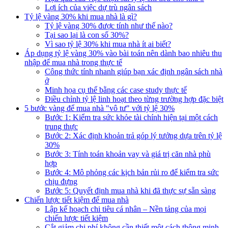
Lợi ích của việc dự trù ngân sách
Tỷ lệ vàng 30% khi mua nhà là gì?
Tỷ lệ vàng 30% được tính như thế nào?
Tại sao lại là con số 30%?
Vì sao tỷ lệ 30% khi mua nhà ít ai biết?
Áp dụng tỷ lệ vàng 30% vào bài toán nên dành bao nhiêu thu
nhập để mua nhà trong thực tế
Công thức tính nhanh giúp bạn xác định ngân sách nhà
ở
Minh họa cụ thể bằng các case study thực tế
Điều chỉnh tỷ lệ linh hoạt theo từng trường hợp đặc biệt
5 bước vàng để mua nhà "vô tư" với tỷ lệ 30%
Bước 1: Kiểm tra sức khỏe tài chính hiện tại một cách
trung thực
Bước 2: Xác định khoản trả góp lý tưởng dựa trên tỷ lệ
30%
Bước 3: Tính toán khoản vay và giá trị căn nhà phù
hợp
Bước 4: Mô phỏng các kịch bản rủi ro để kiểm tra sức
chịu đựng
Bước 5: Quyết định mua nhà khi đã thực sự sẵn sàng
Chiến lược tiết kiệm để mua nhà
Lập kế hoạch chi tiêu cá nhân – Nền tảng của mọi
chiến lược tiết kiệm
Cắt giảm chi phí không cần thiết một cách thông minh