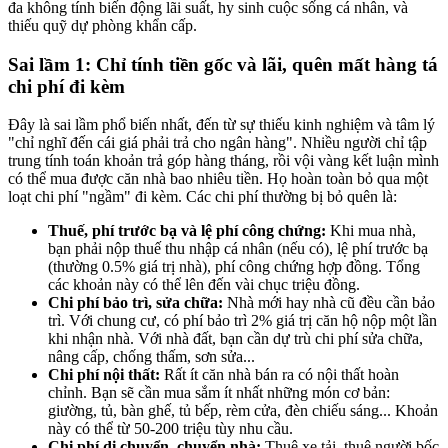
đa không tính biến động lãi suất, hy sinh cuộc sống cá nhân, và
thiếu quỹ dự phòng khẩn cấp.
Sai lầm 1: Chỉ tính tiền gốc và lãi, quên mất hàng tá
chi phí đi kèm
Đây là sai lầm phổ biến nhất, đến từ sự thiếu kinh nghiệm và tâm lý
"chỉ nghĩ đến cái giá phải trả cho ngân hàng". Nhiều người chỉ tập
trung tính toán khoản trả góp hàng tháng, rồi vội vàng kết luận mình
có thể mua được căn nhà bao nhiêu tiền. Họ hoàn toàn bỏ qua một
loạt chi phí "ngầm" đi kèm. Các chi phí thường bị bỏ quên là:
Thuế, phí trước bạ và lệ phí công chứng:
Khi mua nhà,
bạn phải nộp thuế thu nhập cá nhân (nếu có), lệ phí trước bạ
(thường 0.5% giá trị nhà), phí công chứng hợp đồng. Tổng
các khoản này có thể lên đến vài chục triệu đồng.
Chi phí bảo trì, sửa chữa:
Nhà mới hay nhà cũ đều cần bảo
trì. Với chung cư, có phí bảo trì 2% giá trị căn hộ nộp một lần
khi nhận nhà. Với nhà đất, bạn cần dự trù chi phí sửa chữa,
nâng cấp, chống thấm, sơn sửa...
Chi phí nội thất:
Rất ít căn nhà bán ra có nội thất hoàn
chỉnh. Bạn sẽ cần mua sắm ít nhất những món cơ bản:
giường, tủ, bàn ghế, tủ bếp, rèm cửa, đèn chiếu sáng... Khoản
này có thể từ 50-200 triệu tùy nhu cầu.
Chi phí di chuyển, chuyển nhà:
Thuê xe tải, thuê người bốc