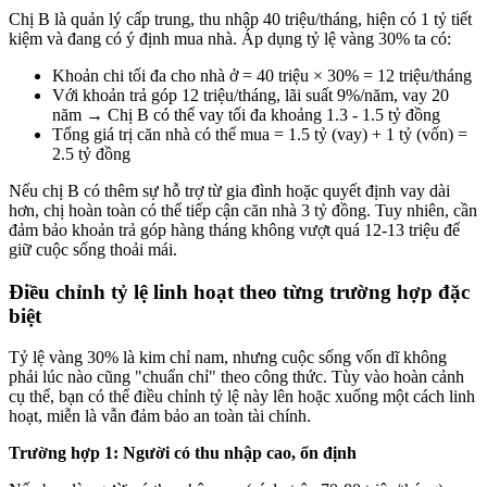
Chị B là quản lý cấp trung, thu nhập 40 triệu/tháng, hiện có 1 tỷ tiết
kiệm và đang có ý định mua nhà. Áp dụng tỷ lệ vàng 30% ta có:
Khoản chi tối đa cho nhà ở = 40 triệu × 30% = 12 triệu/tháng
Với khoản trả góp 12 triệu/tháng, lãi suất 9%/năm, vay 20
năm → Chị B có thể vay tối đa khoảng 1.3 - 1.5 tỷ đồng
Tổng giá trị căn nhà có thể mua = 1.5 tỷ (vay) + 1 tỷ (vốn) =
2.5 tỷ đồng
Nếu chị B có thêm sự hỗ trợ từ gia đình hoặc quyết định vay dài
hơn, chị hoàn toàn có thể tiếp cận căn nhà 3 tỷ đồng. Tuy nhiên, cần
đảm bảo khoản trả góp hàng tháng không vượt quá 12-13 triệu để
giữ cuộc sống thoải mái.
Điều chỉnh tỷ lệ linh hoạt theo từng trường hợp đặc
biệt
Tỷ lệ vàng 30% là kim chỉ nam, nhưng cuộc sống vốn dĩ không
phải lúc nào cũng "chuẩn chỉ" theo công thức. Tùy vào hoàn cảnh
cụ thể, bạn có thể điều chỉnh tỷ lệ này lên hoặc xuống một cách linh
hoạt, miễn là vẫn đảm bảo an toàn tài chính.
Trường hợp 1: Người có thu nhập cao, ổn định