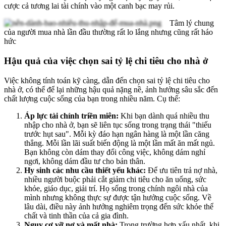
cược cả tương lai tài chính vào một canh bạc may rủi.
Tâm lý chung
của người mua nhà lần đầu thường rất lo lắng nhưng cũng rất háo
hức
Hậu quả của việc chọn sai tỷ lệ chi tiêu cho nhà ở
Việc không tính toán kỹ càng, dẫn đến chọn sai tỷ lệ chi tiêu cho
nhà ở, có thể để lại những hậu quả nặng nề, ảnh hưởng sâu sắc đến
chất lượng cuộc sống của bạn trong nhiều năm. Cụ thể:
Áp lực tài chính triền miên:
Khi bạn dành quá nhiều thu
nhập cho nhà ở, bạn sẽ liên tục sống trong trạng thái "thiếu
trước hụt sau". Mỗi kỳ đáo hạn ngân hàng là một lần căng
thẳng. Mỗi lần lãi suất biến động là một lần mất ăn mất ngủ.
Bạn không còn dám thay đổi công việc, không dám nghỉ
ngơi, không dám đầu tư cho bản thân.
Hy sinh các nhu cầu thiết yếu khác:
Để ưu tiên trả nợ nhà,
nhiều người buộc phải cắt giảm chi tiêu cho ăn uống, sức
khỏe, giáo dục, giải trí. Họ sống trong chính ngôi nhà của
mình nhưng không thực sự được tận hưởng cuộc sống. Về
lâu dài, điều này ảnh hưởng nghiêm trọng đến sức khỏe thể
chất và tinh thần của cả gia đình.
Nguy cơ vỡ nợ và mất nhà:
Trong trường hợp xấu nhất, khi