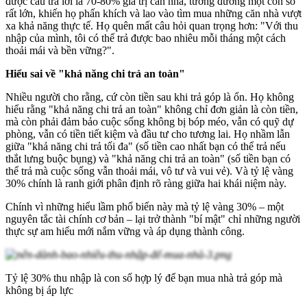
được câu trả lời là 70-80% giá trị căn nhà, tương đương một con số
rất lớn, khiến họ phấn khích và lao vào tìm mua những căn nhà vượt
xa khả năng thực tế. Họ quên mất câu hỏi quan trọng hơn: "Với thu
nhập của mình, tôi có thể trả được bao nhiêu mỗi tháng một cách
thoải mái và bền vững?".
Hiểu sai về "khả năng chi trả an toàn"
Nhiều người cho rằng, cứ còn tiền sau khi trả góp là ổn. Họ không
hiểu rằng "khả năng chi trả an toàn" không chỉ đơn giản là còn tiền,
mà còn phải đảm bảo cuộc sống không bị bóp méo, vẫn có quỹ dự
phòng, vẫn có tiền tiết kiệm và đầu tư cho tương lai. Họ nhầm lẫn
giữa "khả năng chi trả tối đa" (số tiền cao nhất bạn có thể trả nếu
thắt lưng buộc bụng) và "khả năng chi trả an toàn" (số tiền bạn có
thể trả mà cuộc sống vẫn thoải mái, vô tư và vui vẻ). Và tỷ lệ vàng
30% chính là ranh giới phân định rõ ràng giữa hai khái niệm này.
Chính vì những hiểu lầm phổ biến này mà tỷ lệ vàng 30% – một
nguyên tắc tài chính cơ bản – lại trở thành "bí mật" chỉ những người
thực sự am hiểu mới nắm vững và áp dụng thành công.
Tỷ lệ 30% thu nhập là con số hợp lý để bạn mua nhà trả góp mà
không bị áp lực