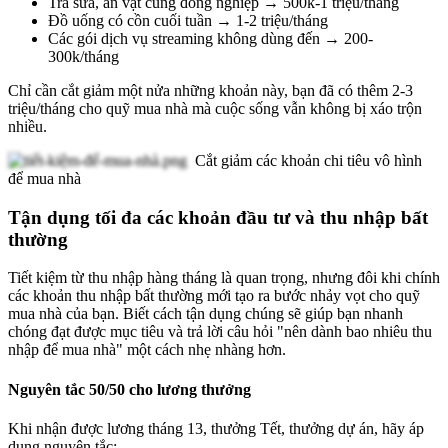
Trà sữa, ăn vặt cùng đồng nghiệp → 500k-1 triệu/tháng
Đồ uống có cồn cuối tuần → 1-2 triệu/tháng
Các gói dịch vụ streaming không dùng đến → 200-
300k/tháng
Chỉ cần cắt giảm một nửa những khoản này, bạn đã có thêm 2-3
triệu/tháng cho quỹ mua nhà mà cuộc sống vẫn không bị xáo trộn
nhiều.
Cắt giảm các khoản chi tiêu vô hình
để mua nhà
Tận dụng tối đa các khoản đầu tư và thu nhập bất
thường
Tiết kiệm từ thu nhập hàng tháng là quan trọng, nhưng đôi khi chính
các khoản thu nhập bất thường mới tạo ra bước nhảy vọt cho quỹ
mua nhà của bạn. Biết cách tận dụng chúng sẽ giúp bạn nhanh
chóng đạt được mục tiêu và trả lời câu hỏi "nên dành bao nhiêu thu
nhập để mua nhà" một cách nhẹ nhàng hơn.
Nguyên tắc 50/50 cho lương thưởng
Khi nhận được lương tháng 13, thưởng Tết, thưởng dự án, hãy áp
dụng nguyên tắc: