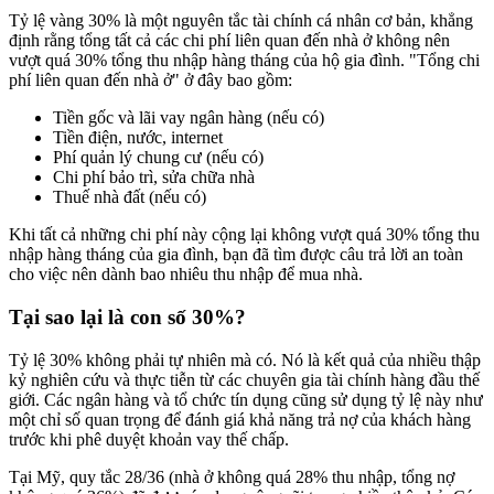
Tỷ lệ vàng 30% là một nguyên tắc tài chính cá nhân cơ bản, khẳng
định rằng tổng tất cả các chi phí liên quan đến nhà ở không nên
vượt quá 30% tổng thu nhập hàng tháng của hộ gia đình. "Tổng chi
phí liên quan đến nhà ở" ở đây bao gồm:
Tiền gốc và lãi vay ngân hàng (nếu có)
Tiền điện, nước, internet
Phí quản lý chung cư (nếu có)
Chi phí bảo trì, sửa chữa nhà
Thuế nhà đất (nếu có)
Khi tất cả những chi phí này cộng lại không vượt quá 30% tổng thu
nhập hàng tháng của gia đình, bạn đã tìm được câu trả lời an toàn
cho việc nên dành bao nhiêu thu nhập để mua nhà.
Tại sao lại là con số 30%?
Tỷ lệ 30% không phải tự nhiên mà có. Nó là kết quả của nhiều thập
kỷ nghiên cứu và thực tiễn từ các chuyên gia tài chính hàng đầu thế
giới. Các ngân hàng và tổ chức tín dụng cũng sử dụng tỷ lệ này như
một chỉ số quan trọng để đánh giá khả năng trả nợ của khách hàng
trước khi phê duyệt khoản vay thế chấp.
Tại Mỹ, quy tắc 28/36 (nhà ở không quá 28% thu nhập, tổng nợ