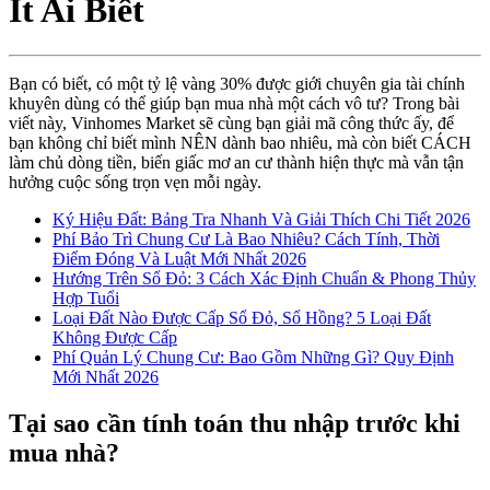
Ít Ai Biết
Bạn có biết, có một tỷ lệ vàng 30% được giới chuyên gia tài chính
khuyên dùng có thể giúp bạn mua nhà một cách vô tư? Trong bài
viết này, Vinhomes Market sẽ cùng bạn giải mã công thức ấy, để
bạn không chỉ biết mình NÊN dành bao nhiêu, mà còn biết CÁCH
làm chủ dòng tiền, biến giấc mơ an cư thành hiện thực mà vẫn tận
hưởng cuộc sống trọn vẹn mỗi ngày.
Ký Hiệu Đất: Bảng Tra Nhanh Và Giải Thích Chi Tiết 2026
Phí Bảo Trì Chung Cư Là Bao Nhiêu? Cách Tính, Thời
Điểm Đóng Và Luật Mới Nhất 2026
Hướng Trên Sổ Đỏ: 3 Cách Xác Định Chuẩn & Phong Thủy
Hợp Tuổi
Loại Đất Nào Được Cấp Sổ Đỏ, Sổ Hồng? 5 Loại Đất
Không Được Cấp
Phí Quản Lý Chung Cư: Bao Gồm Những Gì? Quy Định
Mới Nhất 2026
Tại sao cần tính toán thu nhập trước khi
mua nhà?