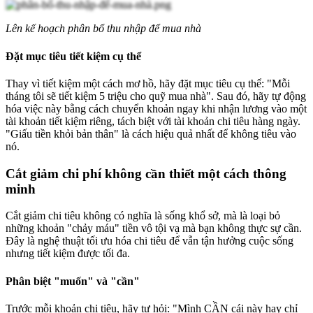
Lên kế hoạch phân bổ thu nhập để mua nhà
Đặt mục tiêu tiết kiệm cụ thể
Thay vì tiết kiệm một cách mơ hồ, hãy đặt mục tiêu cụ thể: "Mỗi
tháng tôi sẽ tiết kiệm 5 triệu cho quỹ mua nhà". Sau đó, hãy tự động
hóa việc này bằng cách chuyển khoản ngay khi nhận lương vào một
tài khoản tiết kiệm riêng, tách biệt với tài khoản chi tiêu hàng ngày.
"Giấu tiền khỏi bản thân" là cách hiệu quả nhất để không tiêu vào
nó.
Cắt giảm chi phí không cần thiết một cách thông
minh
Cắt giảm chi tiêu không có nghĩa là sống khổ sở, mà là loại bỏ
những khoản "chảy máu" tiền vô tội vạ mà bạn không thực sự cần.
Đây là nghệ thuật tối ưu hóa chi tiêu để vẫn tận hưởng cuộc sống
nhưng tiết kiệm được tối đa.
Phân biệt "muốn" và "cần"
Trước mỗi khoản chi tiêu, hãy tự hỏi: "Mình CẦN cái này hay chỉ