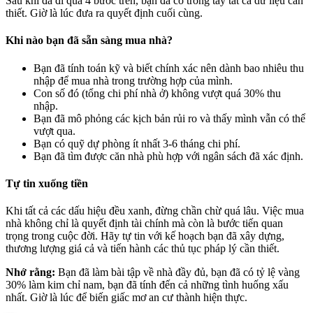
Sau khi đã đi qua 4 bước trên, bạn đã có trong tay tất cả dữ liệu cần
thiết. Giờ là lúc đưa ra quyết định cuối cùng.
Khi nào bạn đã sẵn sàng mua nhà?
Bạn đã tính toán kỹ và biết chính xác nên dành bao nhiêu thu
nhập để mua nhà trong trường hợp của mình.
Con số đó (tổng chi phí nhà ở) không vượt quá 30% thu
nhập.
Bạn đã mô phỏng các kịch bản rủi ro và thấy mình vẫn có thể
vượt qua.
Bạn có quỹ dự phòng ít nhất 3-6 tháng chi phí.
Bạn đã tìm được căn nhà phù hợp với ngân sách đã xác định.
Tự tin xuống tiền
Khi tất cả các dấu hiệu đều xanh, đừng chần chừ quá lâu. Việc mua
nhà không chỉ là quyết định tài chính mà còn là bước tiến quan
trọng trong cuộc đời. Hãy tự tin với kế hoạch bạn đã xây dựng,
thương lượng giá cả và tiến hành các thủ tục pháp lý cần thiết.
Nhớ rằng:
Bạn đã làm bài tập về nhà đầy đủ, bạn đã có tỷ lệ vàng
30% làm kim chỉ nam, bạn đã tính đến cả những tình huống xấu
nhất. Giờ là lúc để biến giấc mơ an cư thành hiện thực.