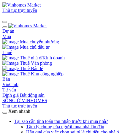
Thủ tục trực tuyến
Dự án
Mua
Mua chuyển nhượng
Mua chủ đầu tư
Thuê
Thuê nhà ở/Kinh doanh
Thuê Văn phòng
Thuê Bán lẻ
Thuê Khu công nghiệp
Bán
VinClub
Tư vấn
Định giá Bất động sản
SỐNG Ở VINHOMES
Thủ tục trực tuyến
Xem nhanh
Tại sao cần tính toán thu nhập trước khi mua nhà?
Tâm lý chung của người mua nhà lần đầu
Hậu quả của việc chọn sai tỷ lệ chi tiêu cho nhà ở