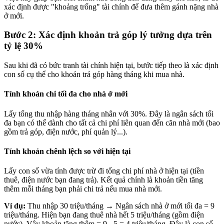
xác định được "khoảng trống" tài chính để đưa thêm gánh nặng nhà
ở mới.
Bước 2: Xác định khoản trả góp lý tưởng dựa trên
tỷ lệ 30%
Sau khi đã có bức tranh tài chính hiện tại, bước tiếp theo là xác định
con số cụ thể cho khoản trả góp hàng tháng khi mua nhà.
Tính khoản chi tối đa cho nhà ở mới
Lấy tổng thu nhập hàng tháng nhân với 30%. Đây là ngân sách tối
đa bạn có thể dành cho tất cả chi phí liên quan đến căn nhà mới (bao
gồm trả góp, điện nước, phí quản lý...).
Tính khoản chênh lệch so với hiện tại
Lấy con số vừa tính được trừ đi tổng chi phí nhà ở hiện tại (tiền
thuê, điện nước bạn đang trả). Kết quả chính là khoản tiền tăng
thêm mỗi tháng bạn phải chi trả nếu mua nhà mới.
Ví dụ:
Thu nhập 30 triệu/tháng → Ngân sách nhà ở mới tối đa = 9
triệu/tháng. Hiện bạn đang thuê nhà hết 5 triệu/tháng (gồm điện
nước). Vậy khoản tăng thêm = 9 - 5 = 4 triệu/tháng. Đây là con số