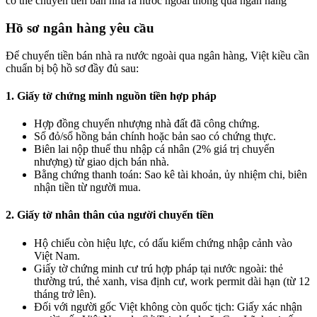
có thể chuyển tiền bán nhà ra nước ngoài thông qua ngân hàng
Hồ sơ ngân hàng yêu cầu
Để chuyển tiền bán nhà ra nước ngoài qua ngân hàng, Việt kiều cần
chuẩn bị bộ hồ sơ đầy đủ sau:
1. Giấy tờ chứng minh nguồn tiền hợp pháp
Hợp đồng chuyển nhượng nhà đất đã công chứng.
Sổ đỏ/sổ hồng bản chính hoặc bản sao có chứng thực.
Biên lai nộp thuế thu nhập cá nhân (2% giá trị chuyển
nhượng) từ giao dịch bán nhà.
Bằng chứng thanh toán: Sao kê tài khoản, ủy nhiệm chi, biên
nhận tiền từ người mua.
2. Giấy tờ nhân thân của người chuyển tiền
Hộ chiếu còn hiệu lực, có dấu kiểm chứng nhập cảnh vào
Việt Nam.
Giấy tờ chứng minh cư trú hợp pháp tại nước ngoài: thẻ
thường trú, thẻ xanh, visa định cư, work permit dài hạn (từ 12
tháng trở lên).
Đối với người gốc Việt không còn quốc tịch: Giấy xác nhận