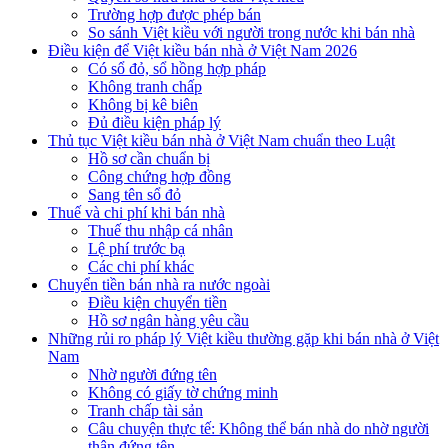
Trường hợp được phép bán
So sánh Việt kiều với người trong nước khi bán nhà
Điều kiện để Việt kiều bán nhà ở Việt Nam 2026
Có sổ đỏ, sổ hồng hợp pháp
Không tranh chấp
Không bị kê biên
Đủ điều kiện pháp lý
Thủ tục Việt kiều bán nhà ở Việt Nam chuẩn theo Luật
Hồ sơ cần chuẩn bị
Công chứng hợp đồng
Sang tên sổ đỏ
Thuế và chi phí khi bán nhà
Thuế thu nhập cá nhân
Lệ phí trước bạ
Các chi phí khác
Chuyển tiền bán nhà ra nước ngoài
Điều kiện chuyển tiền
Hồ sơ ngân hàng yêu cầu
Những rủi ro pháp lý Việt kiều thường gặp khi bán nhà ở Việt
Nam
Nhờ người đứng tên
Không có giấy tờ chứng minh
Tranh chấp tài sản
Câu chuyện thực tế: Không thể bán nhà do nhờ người
thân đứng tên