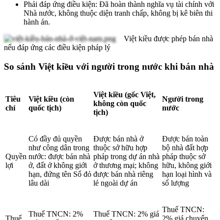
Phải đáp ứng điều kiện: Đã hoàn thành nghĩa vụ tài chính với
Nhà nước, không thuộc diện tranh chấp, không bị kê biên thi
hành án.
Việt kiều được phép bán nhà
nếu đáp ứng các điều kiện pháp lý
So sánh Việt kiều với người trong nước khi bán nhà
Việt kiều (gốc Việt,
Tiêu
Việt kiều (còn
Người trong
không còn quốc
chí
quốc tịch)
nước
tịch)
Có đầy đủ quyền
Được bán nhà ở
Được bán toàn
như công dân trong
thuộc sở hữu hợp
bộ nhà đất hợp
Quyền
nước: được bán nhà
pháp trong dự án nhà
pháp thuộc sở
lợi
ở, đất ở không giới
ở thương mại; không
hữu, không giới
hạn, đứng tên Sổ đỏ
được bán nhà riêng
hạn loại hình và
lâu dài
lẻ ngoài dự án
số lượng
Thuế TNCN:
Thuế TNCN: 2%
Thuế TNCN: 2% giá
Thuế
2% giá chuyển