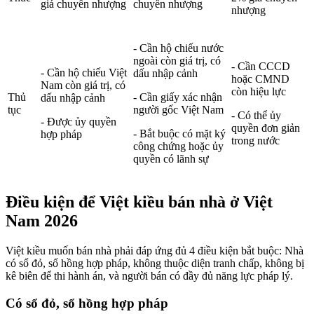
giá chuyển nhượng
chuyển nhượng
nhượng
- Cần hộ chiếu nước
ngoài còn giá trị, có
- Cần CCCD
- Cần hộ chiếu Việt
dấu nhập cảnh
hoặc CMND
Nam còn giá trị, có
còn hiệu lực
Thủ
- Cần giấy xác nhận
dấu nhập cảnh
tục
người gốc Việt Nam
- Có thể ủy
- Được ủy quyền
quyền đơn giản
- Bắt buộc có mặt ký
hợp pháp
trong nước
công chứng hoặc ủy
quyền có lãnh sự
Điều kiện để Việt kiều bán nhà ở Việt
Nam 2026
Việt kiều muốn bán nhà phải đáp ứng đủ 4 điều kiện bắt buộc: Nhà
có sổ đỏ, sổ hồng hợp pháp, không thuộc diện tranh chấp, không bị
kê biên để thi hành án, và người bán có đầy đủ năng lực pháp lý.
Có sổ đỏ, sổ hồng hợp pháp