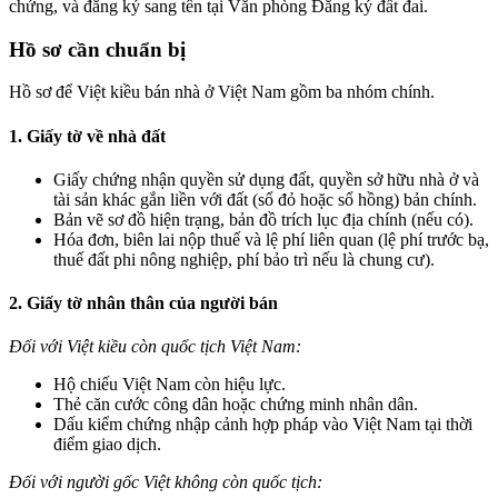
chứng, và đăng ký sang tên tại Văn phòng Đăng ký đất đai.
Hồ sơ cần chuẩn bị
Hồ sơ để Việt kiều bán nhà ở Việt Nam gồm ba nhóm chính.
1. Giấy tờ về nhà đất
Giấy chứng nhận quyền sử dụng đất, quyền sở hữu nhà ở và
tài sản khác gắn liền với đất (sổ đỏ hoặc sổ hồng) bản chính.
Bản vẽ sơ đồ hiện trạng, bản đồ trích lục địa chính (nếu có).
Hóa đơn, biên lai nộp thuế và lệ phí liên quan (lệ phí trước bạ,
thuế đất phi nông nghiệp, phí bảo trì nếu là chung cư).
2. Giấy tờ nhân thân của người bán
Đối với Việt kiều còn quốc tịch Việt Nam:
Hộ chiếu Việt Nam còn hiệu lực.
Thẻ căn cước công dân hoặc chứng minh nhân dân.
Dấu kiểm chứng nhập cảnh hợp pháp vào Việt Nam tại thời
điểm giao dịch.
Đối với người gốc Việt không còn quốc tịch: