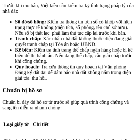
Trước khi rao bán, Việt kiều cần kiểm tra kỹ tình trạng pháp lý của
nhà đất:
Sổ đỏ/sổ hồng:
Kiểm tra thông tin trên sổ có khớp với hiện
trạng thực tế không (diện tích, số phòng, tên chủ sở hữu).
Nếu sổ bị thất lạc, phải làm thủ tục cấp lại trước khi bán.
Tranh chấp:
Xác nhận nhà đất không thuộc diện đang giải
quyết tranh chấp tại Tòa án hoặc UBND.
Kê biên:
Kiểm tra tình trạng thế chấp ngân hàng hoặc bị kê
biên để thi hành án. Nếu đang thế chấp, cần giải chấp trước
khi công chứng.
Quy hoạch:
Tra cứu thông tin quy hoạch tại Văn phòng
Đăng ký đất đai để đảm bảo nhà đất không nằm trong diện
giải tỏa, thu hồi.
Chuẩn bị hồ sơ
Chuẩn bị đầy đủ hồ sơ từ trước sẽ giúp quá trình công chứng và
sang tên diễn ra nhanh chóng:
Loại giấy tờ
Chi tiết