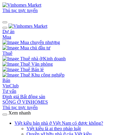
Thủ tục trực tuyến
Dự án
Mua
Mua chuyển nhượng
Mua chủ đầu tư
Thuê
Thuê nhà ở/Kinh doanh
Thuê Văn phòng
Thuê Bán lẻ
Thuê Khu công nghiệp
Bán
VinClub
Tư vấn
Định giá Bất động sản
SỐNG Ở VINHOMES
Thủ tục trực tuyến
Xem nhanh
Việt kiều bán nhà ở Việt Nam có được không?
Việt kiều là ai theo pháp luật
Quyền sở hữu nhà ở của Việt kiều