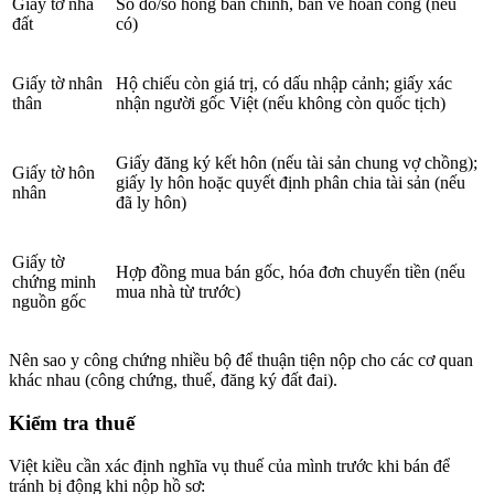
Giấy tờ nhà
Sổ đỏ/sổ hồng bản chính, bản vẽ hoàn công (nếu
đất
có)
Giấy tờ nhân
Hộ chiếu còn giá trị, có dấu nhập cảnh; giấy xác
thân
nhận người gốc Việt (nếu không còn quốc tịch)
Giấy đăng ký kết hôn (nếu tài sản chung vợ chồng);
Giấy tờ hôn
giấy ly hôn hoặc quyết định phân chia tài sản (nếu
nhân
đã ly hôn)
Giấy tờ
Hợp đồng mua bán gốc, hóa đơn chuyển tiền (nếu
chứng minh
mua nhà từ trước)
nguồn gốc
Nên sao y công chứng nhiều bộ để thuận tiện nộp cho các cơ quan
khác nhau (công chứng, thuế, đăng ký đất đai).
Kiểm tra thuế
Việt kiều cần xác định nghĩa vụ thuế của mình trước khi bán để
tránh bị động khi nộp hồ sơ: