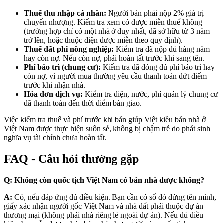
Thuế thu nhập cá nhân:
Người bán phải nộp 2% giá trị
chuyển nhượng. Kiểm tra xem có được miễn thuế không
(trường hợp chỉ có một nhà ở duy nhất, đã sở hữu từ 3 năm
trở lên, hoặc thuộc diện được miễn theo quy định).
Thuế đất phi nông nghiệp:
Kiểm tra đã nộp đủ hàng năm
hay còn nợ. Nếu còn nợ, phải hoàn tất trước khi sang tên.
Phí bảo trì (chung cư):
Kiểm tra đã đóng đủ phí bảo trì hay
còn nợ, vì người mua thường yêu cầu thanh toán dứt điểm
trước khi nhận nhà.
Hóa đơn dịch vụ:
Kiểm tra điện, nước, phí quản lý chung cư
đã thanh toán đến thời điểm bàn giao.
Việc kiểm tra thuế và phí trước khi bán giúp Việt kiều bán nhà ở
Việt Nam được thực hiện suôn sẻ, không bị chậm trễ do phát sinh
nghĩa vụ tài chính chưa hoàn tất.
FAQ - Câu hỏi thường gặp
Q: Không còn quốc tịch Việt Nam có bán nhà được không?
A:
Có, nếu đáp ứng đủ điều kiện. Bạn cần có sổ đỏ đứng tên mình,
giấy xác nhận người gốc Việt Nam và nhà đất phải thuộc dự án
thương mại (không phải nhà riêng lẻ ngoài dự án). Nếu đủ điều