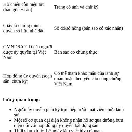
Hộ chiếu còn hiệu lực
Trang có ảnh và chữ ký
(bản gốc + sao)
Giấy tờ chứng minh
Sổ đỏ/sổ hồng (bản sao có xác nhận)
quyền sở hữu nhà đất
CMND/CCCD của người
được ủy quyền tại Việt
Bản sao có chứng thực
Nam
Có thể tham khảo mẫu của lãnh sự
Hợp đồng ủy quyền (soạn
quán hoặc theo yêu cầu công chứng
sẵn, chưa ký)
Việt Nam
Lưu ý quan trọng:
Người ủy quyền phải ký trực tiếp trước mặt viên chức lãnh
sự.
Một số cơ quan đại diện không nhận hồ sơ qua đường bưu
điện đối với hợp đồng ủy quyền bất động sản.
Thời gian xử lý: 1-5 ngày làm việc tùy cơ quan.