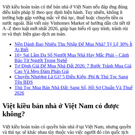
Việt kiều hoàn toàn có thể bán nhà ở Việt Nam nếu đáp ứng đúng
điều kiện pháp lý theo quy định hiện hành. Tuy nhiên, không ít
trường hợp gặp vướng mắc về thủ tục, thuế hoặc chuyển tiền ra
nước ngoài. Bài viết này Vinhomes Market sẽ hướng dẫn chi tiết từ
A–Z theo luật mới nhất 2026, giúp bạn hiểu rõ quy trình, tránh rủi
ro và thực hiện giao dịch an toàn.
Nên Dành Bao Nhiêu Thu Nhập Để Mua Nhà? Tỷ Lệ 30% Ít
Ai Biết
10+ Sai Lầm Đa Số Người Mua Nhà Hay Mắc Phải – Cảnh
Báo Từ Người Trong Nghề
Tự Định Giá Để Mua Nhà Đất 2026: 7 Bước Tránh Mua Giá
Cao Và Mẹo Đàm Phán Giá
Chuyển Nhượng Là Gì? 5 Điều Kiện, Phí & Thủ Tục Sang
Tên BĐS
Thủ Tục Mua Bán Nhà Đất: Sang Sổ, Hồ Sơ Chuẩn Và Thuế
2026
Việt kiều bán nhà ở Việt Nam có được
không?
Việt kiều hoàn toàn có quyền bán nhà ở tại Việt Nam, nhưng quyền
và thủ tục sẽ khác nhau tùy thuộc vào việc người đó còn quốc tịch