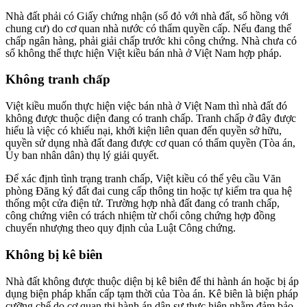
Nhà đất phải có Giấy chứng nhận (sổ đỏ với nhà đất, sổ hồng với
chung cư) do cơ quan nhà nước có thẩm quyền cấp. Nếu đang thế
chấp ngân hàng, phải giải chấp trước khi công chứng. Nhà chưa có
sổ không thể thực hiện Việt kiều bán nhà ở Việt Nam hợp pháp.
Không tranh chấp
Việt kiều muốn thực hiện việc bán nhà ở Việt Nam thì nhà đất đó
không được thuộc diện đang có tranh chấp. Tranh chấp ở đây được
hiểu là việc có khiếu nại, khởi kiện liên quan đến quyền sở hữu,
quyền sử dụng nhà đất đang được cơ quan có thẩm quyền (Tòa án,
Ủy ban nhân dân) thụ lý giải quyết.
Để xác định tình trạng tranh chấp, Việt kiều có thể yêu cầu Văn
phòng Đăng ký đất đai cung cấp thông tin hoặc tự kiểm tra qua hệ
thống một cửa điện tử. Trường hợp nhà đất đang có tranh chấp,
công chứng viên có trách nhiệm từ chối công chứng hợp đồng
chuyển nhượng theo quy định của Luật Công chứng.
Không bị kê biên
Nhà đất không được thuộc diện bị kê biên để thi hành án hoặc bị áp
dụng biện pháp khẩn cấp tạm thời của Tòa án. Kê biên là biện pháp
cưỡng chế do cơ quan thi hành án dân sự thực hiện nhằm đảm bảo