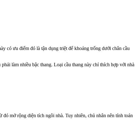
này có ưu điểm đó là tận dụng triệt để khoảng trống dưới chân cầu
ủ phải làm nhiều bậc thang. Loại cầu thang này chỉ thích hợp với nhà
từ đó mở rộng diện tích ngôi nhà. Tuy nhiên, chủ nhân nên tính toán