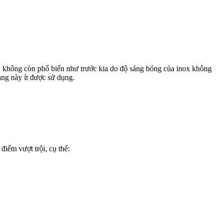
nox không còn phổ biến như trước kia do độ sáng bóng của inox không
hang này ít được sử dụng.
điểm vượt trội, cụ thể: