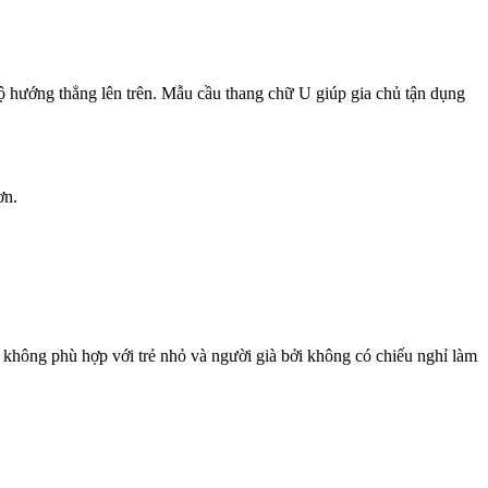
ộ hướng thẳng lên trên. Mẫu cầu thang chữ U giúp gia chủ tận dụng
ơn.
 không phù hợp với trẻ nhỏ và người già bởi không có chiếu nghỉ làm