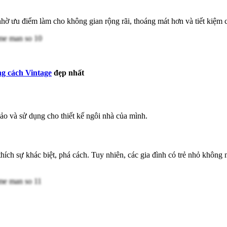
hờ ưu điểm làm cho không gian rộng rãi, thoáng mát hơn và tiết kiệm c
g cách Vintage
đẹp nhất
ảo và sử dụng cho thiết kế ngôi nhà của mình.
hích sự khác biệt, phá cách. Tuy nhiên, các gia đình có trẻ nhỏ khôn