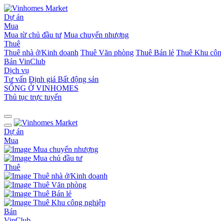
Dự án
Mua
Mua từ chủ đầu tư
Mua chuyển nhượng
Thuê
Thuê nhà ở/Kinh doanh
Thuê Văn phòng
Thuê Bán lẻ
Thuê Khu côn
Bán
VinClub
Dịch vụ
Tư vấn
Định giá Bất động sản
SỐNG Ở VINHOMES
Thủ tục trực tuyến
Dự án
Mua
Mua chuyển nhượng
Mua chủ đầu tư
Thuê
Thuê nhà ở/Kinh doanh
Thuê Văn phòng
Thuê Bán lẻ
Thuê Khu công nghiệp
Bán
VinClub