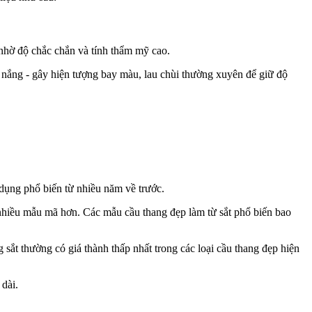
 nhờ độ chắc chắn và tính thẩm mỹ cao.
h nắng - gây hiện tượng bay màu, lau chùi thường xuyên để giữ độ
 dụng phổ biến từ nhiều năm về trước.
à nhiều mẫu mã hơn. Các mẫu cầu thang đẹp làm từ sắt phổ biến bao
 sắt thường có giá thành thấp nhất trong các loại cầu thang đẹp hiện
 dài.