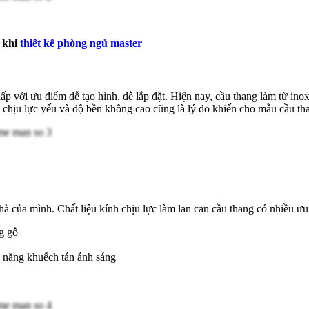
 khi
thiết kế phòng ngủ master
ấp với ưu điểm dễ tạo hình, dễ lắp đặt. Hiện nay, cầu thang làm từ i
g, chịu lực yếu và độ bền không cao cũng là lý do khiến cho mẫu cầu t
à của mình. Chất liệu kính chịu lực làm lan can cầu thang có nhiều ưu 
ng gỗ
ả năng khuếch tán ánh sáng