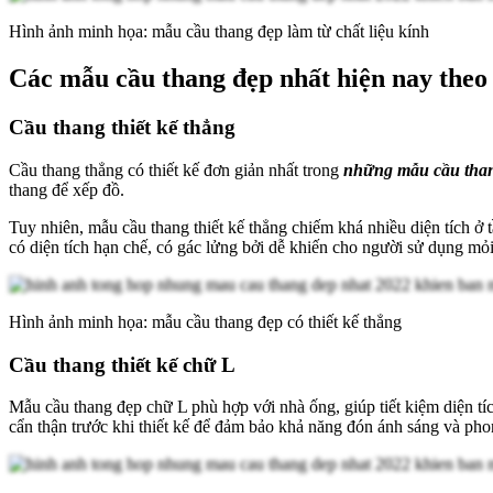
Hình ảnh minh họa: mẫu cầu thang đẹp làm từ chất liệu kính
Các mẫu cầu thang đẹp nhất hiện nay theo 
Cầu thang thiết kế thẳng
Cầu thang thẳng có thiết kế đơn giản nhất trong
những mẫu cầu tha
thang để xếp đồ.
Tuy nhiên, mẫu cầu thang thiết kế thẳng chiếm khá nhiều diện tích ở 
có diện tích hạn chế, có gác lửng bởi dễ khiến cho người sử dụng mỏ
Hình ảnh minh họa: mẫu cầu thang đẹp có thiết kế thẳng
Cầu thang thiết kế chữ L
Mẫu cầu thang đẹp chữ L phù hợp với nhà ống, giúp tiết kiệm diện tíc
cẩn thận trước khi thiết kế để đảm bảo khả năng đón ánh sáng và pho