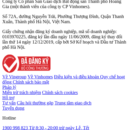
Công ty Cổ phần Sàn Giao dịch Bất động sản Thành phố Hoàng
Gia (một thành viên của công ty CP Vinhomes).
Số 72A, đường Nguyễn Trãi, Phường Thượng Đình, Quận Thanh
Xuân, Thành phố Hà Nội, Việt Nam.
Giấy chứng nhận đăng ký doanh nghiệp, mã số doanh nghiệp:
0103970225, đăng ký lần đầu ngày 11/06/2009, đăng ký thay đổi
lần thứ 14 ngày 12/12/2019, cấp bởi Sở Kế hoạch và Đầu tư Thành
phố Hà Nội.
Về Vingroup
Về Vinhomes
Điều kiện và điều khoản
Quy chế hoạt
động
Chính sách bảo mật
Pháp lý
Miễn trừ trách nhiệm
Chính sách cookies
Hỗ trợ
Tư vấn
Câu hỏi thường gặp
Trung tâm giao dịch
Tuyển dụng
Hotline
1900 998 823
Từ 8:30 - 20:00 trừ ngày Lễ, Tết