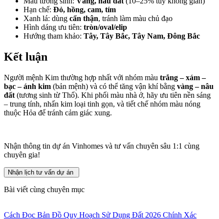
Màu tương sinh:
Vàng, nâu đất
(10–25% tùy không gian)
Hạn chế:
Đỏ, hồng, cam, tím
Xanh lá: dùng
cẩn thận
, tránh làm màu chủ đạo
Hình dáng ưu tiên:
tròn/oval/elip
Hướng tham khảo:
Tây, Tây Bắc, Tây Nam, Đông Bắc
Kết luận
Người mệnh Kim thường hợp nhất với nhóm màu
trắng – xám –
bạc – ánh kim
(bản mệnh) và có thể tăng vận khí bằng
vàng – nâu
đất
(tương sinh từ Thổ). Khi phối màu nhà ở, hãy ưu tiên nền sáng
– trung tính, nhấn kim loại tinh gọn, và tiết chế nhóm màu nóng
thuộc Hỏa để tránh cảm giác xung.
Nhận thông tin dự án Vinhomes và tư vấn chuyên sâu 1:1 cùng
chuyên gia!
Nhận lịch tư vấn dự án
Bài viết cùng chuyên mục
Cách Đọc Bản Đồ Quy Hoạch Sử Dụng Đất 2026 Chính Xác