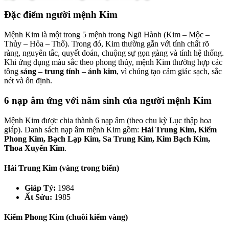
Đặc điểm người mệnh Kim
Mệnh Kim là một trong 5 mệnh trong Ngũ Hành (Kim – Mộc –
Thủy – Hỏa – Thổ). Trong đó, Kim thường gắn với tính chất rõ
ràng, nguyên tắc, quyết đoán, chuộng sự gọn gàng và tính hệ thống.
Khi ứng dụng màu sắc theo phong thủy, mệnh Kim thường hợp các
tông
sáng – trung tính – ánh kim
, vì chúng tạo cảm giác sạch, sắc
nét và ổn định.
6 nạp âm ứng với năm sinh của người mệnh Kim
Mệnh Kim được chia thành 6 nạp âm (theo chu kỳ Lục thập hoa
giáp). Danh sách nạp âm mệnh Kim gồm:
Hải Trung Kim, Kiếm
Phong Kim, Bạch Lạp Kim, Sa Trung Kim, Kim Bạch Kim,
Thoa Xuyến Kim
.
Hải Trung Kim (vàng trong biển)
Giáp Tý:
1984
Ất Sửu:
1985
Kiếm Phong Kim (chuôi kiếm vàng)