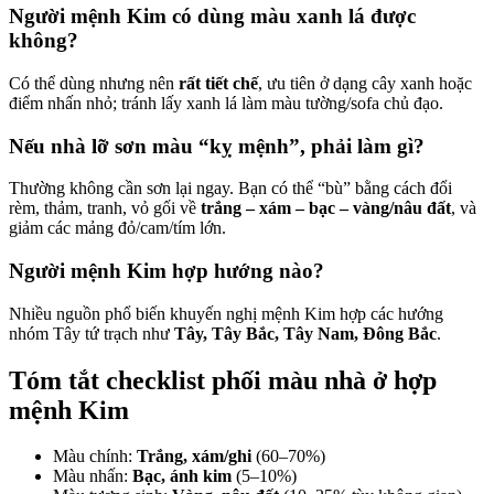
Người mệnh Kim có dùng màu xanh lá được
không?
Có thể dùng nhưng nên
rất tiết chế
, ưu tiên ở dạng cây xanh hoặc
điểm nhấn nhỏ; tránh lấy xanh lá làm màu tường/sofa chủ đạo.
Nếu nhà lỡ sơn màu “kỵ mệnh”, phải làm gì?
Thường không cần sơn lại ngay. Bạn có thể “bù” bằng cách đổi
rèm, thảm, tranh, vỏ gối về
trắng – xám – bạc – vàng/nâu đất
, và
giảm các mảng đỏ/cam/tím lớn.
Người mệnh Kim hợp hướng nào?
Nhiều nguồn phổ biến khuyến nghị mệnh Kim hợp các hướng
nhóm Tây tứ trạch như
Tây, Tây Bắc, Tây Nam, Đông Bắc
.
Tóm tắt checklist phối màu nhà ở hợp
mệnh Kim
Màu chính:
Trắng, xám/ghi
(60–70%)
Màu nhấn:
Bạc, ánh kim
(5–10%)