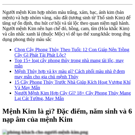
Người mệnh Kim hợp nhóm màu trắng, xám, bạc, ánh kim (bản
mệnh) và hợp nhóm vàng, nâu đất (tương sinh từ Thổ sinh Kim) để
tăng sự ổn định, thu hút cơ hội và tài lộc theo quan niệm ngũ hành.
Người mệnh Kim nên hạn chế đỏ, hồng, cam, tím (Hỏa khắc Kim)
và cân nhắc xanh lá (thuộc Mộc) vì dễ tạo thế xung/khắc trong ứng
dụng phong thủy màu sắc
Chọn Cây Phong Thủy Theo Tuổi: 12 Con Giáp Nên Trồng
Cây Gì Phát Tài Phát Lộc?
Top 15+ loại cây phong thủy trong nhà mang tài lộc, may
mắn
Mệnh Thủy hợp và kỵ màu gì? Cách phối màu nhà ở đem
may mắn cho gia chủ mệnh Thủy
15 Cây Phong Thủy Trước Nhà Giúp Kích Hoạt Vượng Khí
Và May Mắn
Người Mệnh Kim Hợp Cây Gì? 18+ Cây Phong Thủy Mang
Lại Cát Tường, May Mắn
Mệnh Kim là gì? Đặc điểm, năm sinh và 6
nạp âm của mệnh Kim