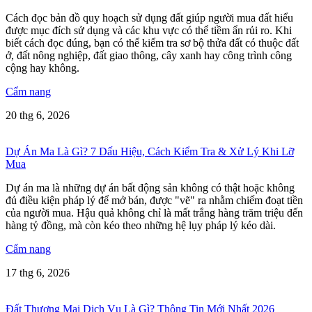
Cách đọc bản đồ quy hoạch sử dụng đất giúp người mua đất hiểu
được mục đích sử dụng và các khu vực có thể tiềm ẩn rủi ro. Khi
biết cách đọc đúng, bạn có thể kiểm tra sơ bộ thửa đất có thuộc đất
ở, đất nông nghiệp, đất giao thông, cây xanh hay công trình công
cộng hay không.
Cẩm nang
20 thg 6, 2026
Dự Án Ma Là Gì? 7 Dấu Hiệu, Cách Kiểm Tra & Xử Lý Khi Lỡ
Mua
Dự án ma là những dự án bất động sản không có thật hoặc không
đủ điều kiện pháp lý để mở bán, được "vẽ" ra nhằm chiếm đoạt tiền
của người mua. Hậu quả không chỉ là mất trắng hàng trăm triệu đến
hàng tỷ đồng, mà còn kéo theo những hệ lụy pháp lý kéo dài.
Cẩm nang
17 thg 6, 2026
Đất Thương Mại Dịch Vụ Là Gì? Thông Tin Mới Nhất 2026