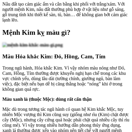
Nâu đất tạo cảm giác ấm và cân bằng khi phối với trắng/xám. Với
người mệnh Kim, nâu đất thường phù hợp ở vật liệu như gỗ sáng,
gỗ trung tính khi thiết kế sàn, tủ, bàn… để không gian bớt cảm giác
lạnh lẽo.
Mệnh Kim kỵ màu gì?
Màu Hỏa khắc Kim: Đỏ, Hồng, Cam, Tím
Trong ngũ hành, Hỏa khắc Kim. Vì vậy nhóm màu nóng như Đỏ,
Cam, Hồng, Tím thường được khuyến nghị hạn chế trong các khu
vực chính yếu, dùng lâu dài (tường chính, giường ngủ, bàn làm
việc), đặc biệt nếu bạn dễ bị căng thẳng hoặc “nóng” khi ở trong
không gian quá rực.
Màu xanh lá (thuộc Mộc): dùng rất cẩn thận
Mặc dù trong tương tác ngũ hành có quan hệ Kim khắc Mộc, tuy
nhiên Mộc vượng thì Kim cũng suy (giống như rìu (Kim) chặt được
cây (Mộc), nhưng cây cứng quá hoặc phải chặt quá nhiều cây thì rìu
cũng mẻ). Vì vậy trong nhiều hướng dẫn phong thủy ứng dụng,
xanh lá thường được xếp vào nhóm nên tiết chế với người mệnh