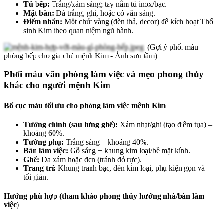
Tủ bếp:
Trắng/xám sáng; tay nắm tủ inox/bạc.
Mặt bàn:
Đá trắng, ghi, hoặc có vân sáng.
Điểm nhấn:
Một chút vàng (đèn thả, decor) để kích hoạt Thổ
sinh Kim theo quan niệm ngũ hành.
(Gợi ý phối màu
phòng bếp cho gia chủ mệnh Kim - Ảnh sưu tầm)
Phối màu văn phòng làm việc và mẹo phong thủy
khác cho người mệnh Kim
Bố cục màu tối ưu cho phòng làm việc mệnh Kim
Tường chính (sau lưng ghế):
Xám nhạt/ghi (tạo điểm tựa) –
khoảng 60%.
Tường phụ:
Trắng sáng – khoảng 40%.
Bàn làm việc:
Gỗ sáng + khung kim loại/bề mặt kính.
Ghế:
Da xám hoặc đen (tránh đỏ rực).
Trang trí:
Khung tranh bạc, đèn kim loại, phụ kiện gọn và
tối giản.
Hướng phù hợp (tham khảo phong thủy hướng nhà/bàn làm
việc)