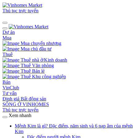
Thủ tục trực tuyến
Dự án
Mua
Mua chuyển nhượng
Mua chủ đầu tư
Thuê
Thuê nhà ở/Kinh doanh
Thuê Văn phòng
Thuê Bán lẻ
Thuê Khu công nghiệp
Bán
VinClub
Tư vấn
Định giá Bất động sản
SỐNG Ở VINHOMES
Thủ tục trực tuyến
Xem nhanh
Mệnh Kim là gì? Đặc điểm, năm sinh và 6 nạp âm của mệnh
Kim
Đặc điểm người mệnh Kim