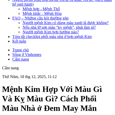
hệ ngũ hành)
Mệnh hợp - Mệnh Thổ
Mệnh khắc - Mệnh Hỏa
FAQ – Những câu hỏi thường gặp
Người mệnh Kim có dùng màu xanh lá được không?
Nếu nhà lỡ sơn màu “kỵ mệnh”, phải làm gì?
Người mệnh Kim hợp hướng nào?
Tóm tắt checklist phối màu nhà ở hợp mệnh Kim
Kết luận
Trang chủ
Sống ở Vinhomes
Cẩm nang
Cẩm nang
Thứ Năm, 18 thg 12, 2025, 11:12
Mệnh Kim Hợp Với Màu Gì
Và Kỵ Màu Gì? Cách Phối
Màu Nhà ở Đem May Mắn