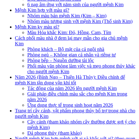
6 nạp âm ứng với năm sinh của người mệnh Kim
Mệnh Kim hợp với màu gì?
Nhóm màu bản mệnh Kim (Kim – Kim)
Nhóm màu tương sinh với mệnh Kim (Thổ sinh Kim)
Mệnh Kim kỵ màu gì?
Màu Hỏa khắc Kim: Đỏ, Hồng, Cam, Tím
Cách phối màu nhà ở đem lại may mắn cho gia chủ mệnh
Kim
Phòng khách – Bộ mặt của cả ngôi nhà
Phòng ngủ – Không gian cá nhân và riêng tư
Phòng bếp – Nguồn dưỡng tài lộc
Phối màu văn phòng làm việc và mẹo phong thủy khác
cho người mệnh Kim
Năm 2026 (Bính Ngọ – Thiên Hà Thủy): Điều chỉnh để
mệnh Kim tận dụng vận khí tốt
Tác động của năm 2026 lên người mệnh Kim
Giải pháp điều chỉnh màu sắc cho mệnh Kim trong
năm 2026
Ứng dụng thực tế trong sinh hoạt năm 2026
Trang trí cây cảnh, vật phẩm phong thủy bổ trợ trong nhà cho
người mệnh Kim
Cây cảnh (tham khảo nhóm cây thường được gợi ý cho
mệnh Kim)
Đá phong thủy (tham khảo)
Người mệnh Kim hợp mệnh với ai và khắc với ai? (theo quan