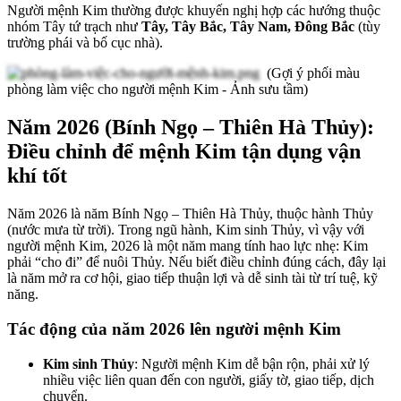
Người mệnh Kim thường được khuyến nghị hợp các hướng thuộc
nhóm Tây tứ trạch như
Tây, Tây Bắc, Tây Nam, Đông Bắc
(tùy
trường phái và bố cục nhà).
(Gợi ý phối màu
phòng làm việc cho người mệnh Kim - Ảnh sưu tầm)
Năm 2026 (Bính Ngọ – Thiên Hà Thủy):
Điều chỉnh để mệnh Kim tận dụng vận
khí tốt
Năm 2026 là năm Bính Ngọ – Thiên Hà Thủy, thuộc hành Thủy
(nước mưa từ trời). Trong ngũ hành, Kim sinh Thủy, vì vậy với
người mệnh Kim, 2026 là một năm mang tính hao lực nhẹ: Kim
phải “cho đi” để nuôi Thủy. Nếu biết điều chỉnh đúng cách, đây lại
là năm mở ra cơ hội, giao tiếp thuận lợi và dễ sinh tài từ trí tuệ, kỹ
năng.
Tác động của năm 2026 lên người mệnh Kim
Kim sinh Thủy
: Người mệnh Kim dễ bận rộn, phải xử lý
nhiều việc liên quan đến con người, giấy tờ, giao tiếp, dịch
chuyển.