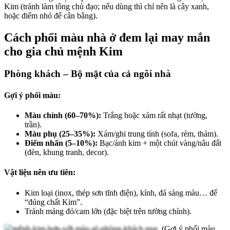
Kim (tránh làm tông chủ đạo; nếu dùng thì chỉ nên là cây xanh,
hoặc điểm nhỏ để cân bằng).
Cách phối màu nhà ở đem lại may mắn
cho gia chủ mệnh Kim
Phòng khách – Bộ mặt của cả ngôi nhà
Gợi ý phối màu:
Màu chính (60–70%):
Trắng hoặc xám rất nhạt (tường,
trần).
Màu phụ (25–35%):
Xám/ghi trung tính (sofa, rèm, thảm).
Điểm nhấn (5–10%):
Bạc/ánh kim + một chút vàng/nâu đất
(đèn, khung tranh, decor).
Vật liệu nên ưu tiên:
Kim loại (inox, thép sơn tĩnh điện), kính, đá sáng màu… để
“đúng chất Kim”.
Tránh mảng đỏ/cam lớn (đặc biệt trên tường chính).
(Gợi ý phối màu