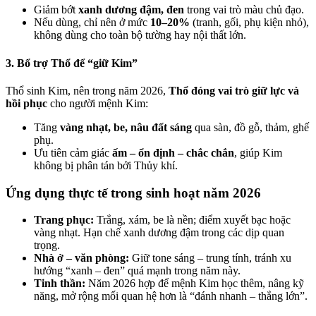
Giảm bớt
xanh dương đậm, đen
trong vai trò màu chủ đạo.
Nếu dùng, chỉ nên ở mức
10–20%
(tranh, gối, phụ kiện nhỏ),
không dùng cho toàn bộ tường hay nội thất lớn.
3. Bổ trợ Thổ để “giữ Kim”
Thổ sinh Kim, nên trong năm 2026,
Thổ đóng vai trò giữ lực và
hồi phục
cho người mệnh Kim:
Tăng
vàng nhạt, be, nâu đất sáng
qua sàn, đồ gỗ, thảm, ghế
phụ.
Ưu tiên cảm giác
ấm – ổn định – chắc chắn
, giúp Kim
không bị phân tán bởi Thủy khí.
Ứng dụng thực tế trong sinh hoạt năm 2026
Trang phục:
Trắng, xám, be là nền; điểm xuyết bạc hoặc
vàng nhạt. Hạn chế xanh dương đậm trong các dịp quan
trọng.
Nhà ở – văn phòng:
Giữ tone sáng – trung tính, tránh xu
hướng “xanh – đen” quá mạnh trong năm này.
Tinh thần:
Năm 2026 hợp để mệnh Kim học thêm, nâng kỹ
năng, mở rộng mối quan hệ hơn là “đánh nhanh – thắng lớn”.