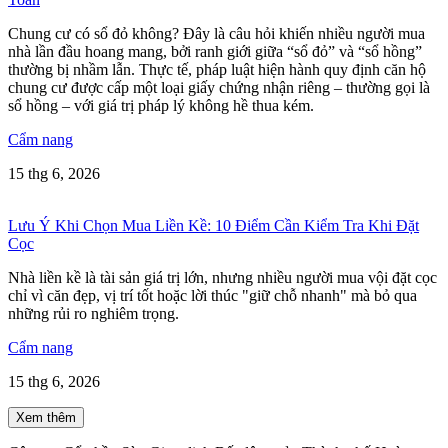
Chung cư có sổ đỏ không? Đây là câu hỏi khiến nhiều người mua
nhà lần đầu hoang mang, bởi ranh giới giữa “sổ đỏ” và “sổ hồng”
thường bị nhầm lẫn. Thực tế, pháp luật hiện hành quy định căn hộ
chung cư được cấp một loại giấy chứng nhận riêng – thường gọi là
sổ hồng – với giá trị pháp lý không hề thua kém.
Cẩm nang
15 thg 6, 2026
Lưu Ý Khi Chọn Mua Liền Kề: 10 Điểm Cần Kiểm Tra Khi Đặt
Cọc
Nhà liền kề là tài sản giá trị lớn, nhưng nhiều người mua vội đặt cọc
chỉ vì căn đẹp, vị trí tốt hoặc lời thúc "giữ chỗ nhanh" mà bỏ qua
những rủi ro nghiêm trọng.
Cẩm nang
15 thg 6, 2026
Xem thêm