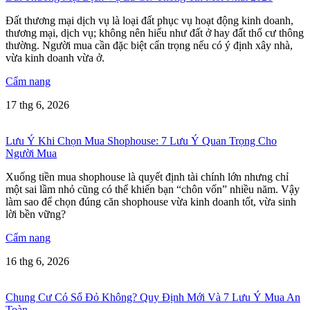
Đất thương mại dịch vụ là loại đất phục vụ hoạt động kinh doanh,
thương mại, dịch vụ; không nên hiểu như đất ở hay đất thổ cư thông
thường. Người mua cần đặc biệt cẩn trọng nếu có ý định xây nhà,
vừa kinh doanh vừa ở.
Cẩm nang
17 thg 6, 2026
Lưu Ý Khi Chọn Mua Shophouse: 7 Lưu Ý Quan Trọng Cho
Người Mua
Xuống tiền mua shophouse là quyết định tài chính lớn nhưng chỉ
một sai lầm nhỏ cũng có thể khiến bạn “chôn vốn” nhiều năm. Vậy
làm sao để chọn đúng căn shophouse vừa kinh doanh tốt, vừa sinh
lời bền vững?
Cẩm nang
16 thg 6, 2026
Chung Cư Có Sổ Đỏ Không? Quy Định Mới Và 7 Lưu Ý Mua An
Toàn