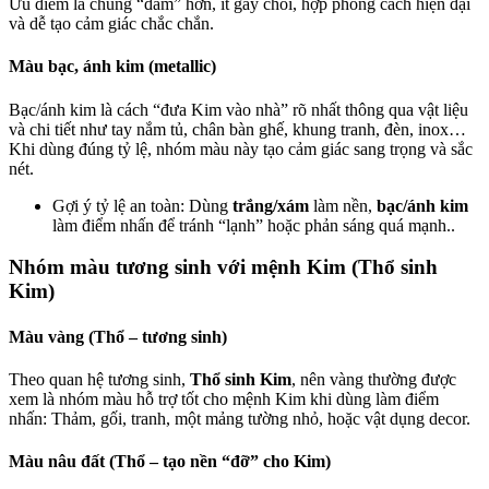
Ưu điểm là chúng “đằm” hơn, ít gây chói, hợp phong cách hiện đại
và dễ tạo cảm giác chắc chắn.
Màu bạc, ánh kim (metallic)
Bạc/ánh kim là cách “đưa Kim vào nhà” rõ nhất thông qua vật liệu
và chi tiết như tay nắm tủ, chân bàn ghế, khung tranh, đèn, inox…
Khi dùng đúng tỷ lệ, nhóm màu này tạo cảm giác sang trọng và sắc
nét.
Gợi ý tỷ lệ an toàn: Dùng
trắng/xám
làm nền,
bạc/ánh kim
làm điểm nhấn để tránh “lạnh” hoặc phản sáng quá mạnh..
Nhóm màu tương sinh với mệnh Kim (Thổ sinh
Kim)
Màu vàng (Thổ – tương sinh)
Theo quan hệ tương sinh,
Thổ sinh Kim
, nên vàng thường được
xem là nhóm màu hỗ trợ tốt cho mệnh Kim khi dùng làm điểm
nhấn: Thảm, gối, tranh, một mảng tường nhỏ, hoặc vật dụng decor.
Màu nâu đất (Thổ – tạo nền “đỡ” cho Kim)