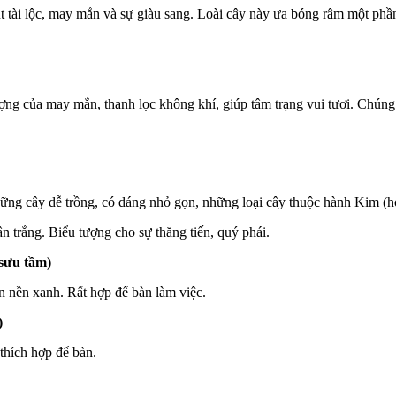
t tài lộc, may mắn và sự giàu sang. Loài cây này ưa bóng râm một phần
ợng của may mắn, thanh lọc không khí, giúp tâm trạng vui tươi. Chúng ư
hững cây dễ trồng, có dáng nhỏ gọn, những loại cây thuộc hành Kim (
n trắng. Biểu tượng cho sự thăng tiến, quý phái.
sưu tầm)
ên nền xanh. Rất hợp để bàn làm việc.
)
thích hợp để bàn.