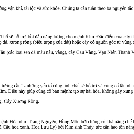
g vận khí, tài lộc và sức khỏe. Chúng ta cần tuân theo ba nguyên tắc 
Thổ sẽ hỗ trợ, bồi đắp năng lượng cho mệnh Kim. Đặc điểm của cây th
ọ đá, xương rồng (biểu tượng của đất) hoặc cây có nguồn gốc từ vùng 
u (các loại sen đá màu nâu, vàng), cây Cau Vàng, Vạn Niên Thanh 
tương cầu" - những yếu tố cùng tính chất sẽ hỗ trợ và củng cố lẫn n
im. Điều này giúp củng cố bản mệnh; tạo sự hài hòa, không gây xung
g, Cây Xương Rồng.
mệnh Hỏa như: Trạng Nguyên, Hồng Môn bởi chúng có khả năng chế kh
 Cầu hoa xanh, Hoa Lưu Ly) bởi Kim sinh Thủy, tức cần hao tổn năn