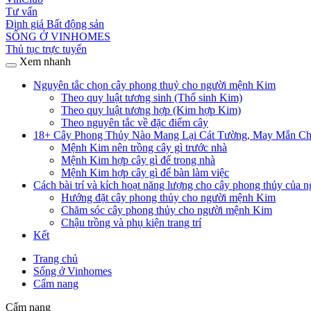
Tư vấn
Định giá Bất động sản
SỐNG Ở VINHOMES
Thủ tục trực tuyến
Xem nhanh
Nguyên tắc chọn cây phong thuỷ cho người mệnh Kim
Theo quy luật tương sinh (Thổ sinh Kim)
Theo quy luật tương hợp (Kim hợp Kim)
Theo nguyên tắc về đặc điểm cây
18+ Cây Phong Thủy Nào Mang Lại Cát Tường, May Mắn C
Mệnh Kim nên trồng cây gì trước nhà
Mệnh Kim hợp cây gì để trong nhà
Mệnh Kim hợp cây gì để bàn làm việc
Cách bài trí và kích hoạt năng lượng cho cây phong thủy của
Hướng đặt cây phong thủy cho người mệnh Kim
Chăm sóc cây phong thủy cho người mệnh Kim
Chậu trồng và phụ kiện trang trí
Kết
Trang chủ
Sống ở Vinhomes
Cẩm nang
Cẩm nang