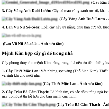
(Cây Kim N
3. Cây Vàng Anh Đuôi Lươn:
Cây có màu vàng xanh rực rỡ, khả nă
(Cây Vàng Anh Đuôi Lươn - 
4. Lan Vũ Nữ Sô-cô-la:
Loài cây này ưa nắng, chịu hạn cực tốt, hư
(Lan Vũ Nữ Sô-cô-la - Ảnh sưu tầm)
Mệnh Kim hợp cây gì để trong nhà
Cây phong thủy cho mệnh Kim trồng trong nhà nên ưu tiên những loà
1. Cây Thiết Mộc Lan:
Với những sọc vàng (Thổ Sinh Kim), Thiết M
và sinh khí cho ngôi nhà.
(Cây Thiết Mộc Lan - Ảnh sưu tầm)
2. Cây Trầu Bà Cẩm Thạch:
Lá hình tim, có các đốm trắng ngà lo
này trong đất thì tốt hơn cho bản mệnh của mình.
(Cây Trầu Bà Cẩm Thạch - Ản