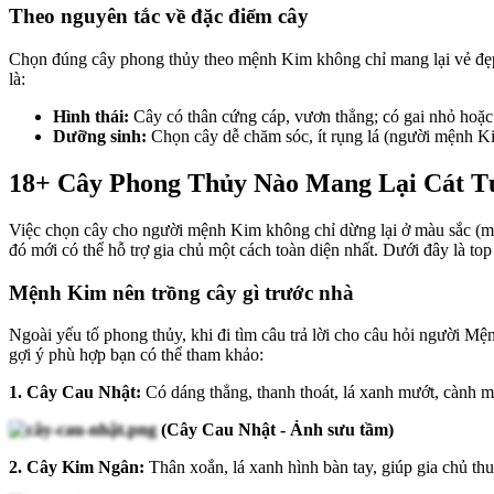
Theo nguyên tắc về đặc điểm cây
Chọn đúng cây phong thủy theo mệnh Kim không chỉ mang lại vẻ đẹp
là:
Hình thái:
Cây có thân cứng cáp, vươn thẳng; có gai nhỏ hoặc 
Dưỡng sinh:
Chọn cây dễ chăm sóc, ít rụng lá (người mệnh Ki
18+ Cây Phong Thủy Nào Mang Lại Cát 
Việc chọn cây cho người mệnh Kim không chỉ dừng lại ở màu sắc (màu 
đó mới có thể hỗ trợ gia chủ một cách toàn diện nhất. Dưới đây là 
Mệnh Kim nên trồng cây gì trước nhà
Ngoài yếu tố phong thủy, khi đi tìm câu trả lời cho câu hỏi người Mệ
gợi ý phù hợp bạn có thể tham khảo:
1. Cây Cau Nhật:
Có dáng thẳng, thanh thoát, lá xanh mướt, cành m
(Cây Cau Nhật - Ảnh sưu tầm)
2. Cây Kim Ngân:
Thân xoắn, lá xanh hình bàn tay, giúp gia chủ thu 