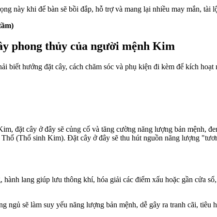
rọng này khi để bàn sẽ bồi đắp, hỗ trợ và mang lại nhiều may mắn, tài
tầm)
 cây phong thủy của người mệnh Kim
hải biết hướng đặt cây, cách chăm sóc và phụ kiện đi kèm để kích hoạ
Kim, đặt cây ở đây sẽ củng cố và tăng cường năng lượng bản mệnh, đem
 Thổ (Thổ sinh Kim). Đặt cây ở đây sẽ thu hút nguồn năng lượng "tươn
, hành lang giúp lưu thông khí, hóa giải các điểm xấu hoặc gần cửa sổ,
ng ngủ sẽ làm suy yếu năng lượng bản mệnh, dễ gây ra tranh cãi, tiêu h