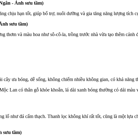
gân - Ảnh sưu tầm)
ng chịu hạn tốt, giúp bổ trợ, nuôi dưỡng và gia tăng năng lượng tích
Ảnh sưu tầm)
ơng thơm và màu hoa như sô-cô-la, trồng trước nhà vừa tạo thêm cảnh 
i cây ưa bóng, dễ sống, không chiếm nhiều không gian, có khả năng th
ộc Lan có thân gỗ khỏe khoắn, lá dài xanh bóng thường có dải màu vàn
ang lổ như đá cẩm thạch. Thanh lọc không khí rất tốt, cũng là một lựa
h sưu tầm)