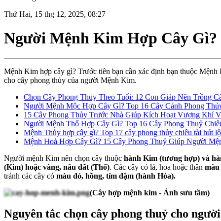
Thứ Hai, 15 thg 12, 2025, 08:27
Người Mệnh Kim Hợp Cây Gì? 
Mệnh Kim hợp cây gì? Trước tiên bạn cần xác định bạn thuộc Mệnh Ki
cho cây phong thủy của người Mệnh Kim.
Chọn Cây Phong Thủy Theo Tuổi: 12 Con Giáp Nên Trồng Cây
Người Mệnh Mộc Hợp Cây Gì? Top 16 Cây Cảnh Phong Thủy
15 Cây Phong Thủy Trước Nhà Giúp Kích Hoạt Vượng Khí 
Người Mệnh Thổ Hợp Cây Gì? Top 16 Cây Phong Thuỷ Chiêu
Mệnh Thủy hợp cây gì? Top 17 cây phong thủy chiêu tài hút 
Mệnh Hoả Hợp Cây Gì? 15 Cây Phong Thuỷ Giúp Người Mện
Người mệnh Kim nên chọn cây thuộc
hành Kim (tương hợp) và hà
(Kim) hoặc vàng, nâu đất (Thổ)
. Các cây có lá, hoa hoặc thân
màu 
tránh các cây có
màu đỏ, hồng, tím đậm (hành Hỏa).
(Cây hợp mệnh kim - Ảnh sưu tầm)
Nguyên tắc chọn cây phong thuỷ cho ngư