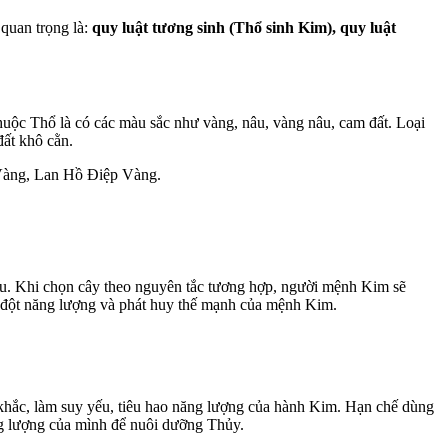
quan trọng là:
quy luật tương sinh (Thổ sinh Kim), quy luật
uộc Thổ là có các màu sắc như vàng, nâu, vàng nâu, cam đất. Loại
đất khô cằn.
Vàng, Lan Hồ Điệp Vàng.
hau. Khi chọn cây theo nguyên tắc tương hợp, người mệnh Kim sẽ
 đột năng lượng và phát huy thế mạnh của mệnh Kim.
ắc, làm suy yếu, tiêu hao năng lượng của hành Kim. Hạn chế dùng
g lượng của mình để nuôi dưỡng Thủy.