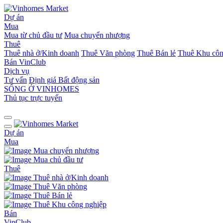
Dự án
Mua
Mua từ chủ đầu tư
Mua chuyển nhượng
Thuê
Thuê nhà ở/Kinh doanh
Thuê Văn phòng
Thuê Bán lẻ
Thuê Khu côn
Bán
VinClub
Dịch vụ
Tư vấn
Định giá Bất động sản
SỐNG Ở VINHOMES
Thủ tục trực tuyến
Dự án
Mua
Mua chuyển nhượng
Mua chủ đầu tư
Thuê
Thuê nhà ở/Kinh doanh
Thuê Văn phòng
Thuê Bán lẻ
Thuê Khu công nghiệp
Bán
VinClub