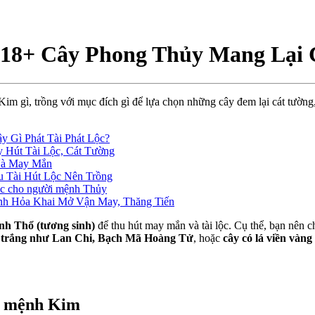
18+ Cây Phong Thủy Mang Lại 
m gì, trồng với mục đích gì để lựa chọn những cây đem lại cát tường
 Gì Phát Tài Phát Lộc?
 Hút Tài Lộc, Cát Tường
Và May Mắn
 Tài Hút Lộc Nên Trồng
lộc cho người mệnh Thủy
h Hỏa Khai Mở Vận May, Thăng Tiến
nh Thổ (tương sinh)
để thu hút may mắn và tài lộc. Cụ thể, bạn nên 
trắng như Lan Chi, Bạch Mã Hoàng Tử
, hoặc
cây có lá viền vàn
ời mệnh Kim