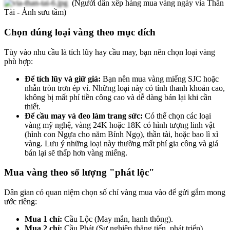
(Người dân xếp hàng mua vàng ngày vía Thần
Tài - Ảnh sưu tầm)
Chọn đúng loại vàng theo mục đích
Tùy vào nhu cầu là tích lũy hay cầu may, bạn nên chọn loại vàng
phù hợp:
Để tích lũy và giữ giá:
Bạn nên mua vàng miếng SJC hoặc
nhẫn tròn trơn ép vỉ. Những loại này có tính thanh khoản cao,
không bị mất phí tiền công cao và dễ dàng bán lại khi cần
thiết.
Để cầu may và đeo làm trang sức:
Có thể chọn các loại
vàng mỹ nghệ, vàng 24K hoặc 18K có hình tượng linh vật
(hình con Ngựa cho năm Bính Ngọ), thần tài, hoặc bao lì xì
vàng. Lưu ý những loại này thường mất phí gia công và giá
bán lại sẽ thấp hơn vàng miếng.
Mua vàng theo số lượng "phát lộc"
Dân gian có quan niệm chọn số chỉ vàng mua vào để gửi gắm mong
ước riêng:
Mua 1 chỉ:
Cầu Lộc (May mắn, hanh thông).
Mua 2 chỉ:
Cầu Phát (Sự nghiệp thăng tiến, phát triển).