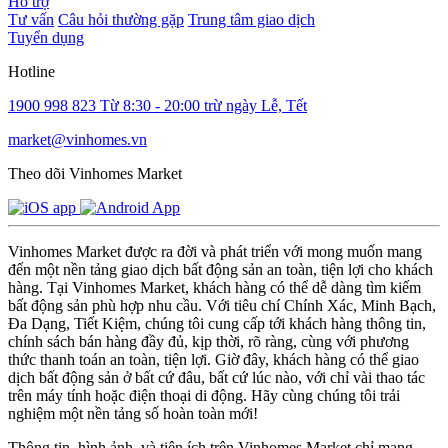
Hỗ trợ
Tư vấn
Câu hỏi thường gặp
Trung tâm giao dịch
Tuyển dụng
Hotline
1900 998 823
Từ 8:30 - 20:00 trừ ngày Lễ, Tết
market@vinhomes.vn
Theo dõi Vinhomes Market
Vinhomes Market được ra đời và phát triển với mong muốn mang
đến một nền tảng giao dịch bất động sản an toàn, tiện lợi cho khách
hàng. Tại Vinhomes Market, khách hàng có thể dễ dàng tìm kiếm
bất động sản phù hợp nhu cầu. Với tiêu chí Chính Xác, Minh Bạch,
Đa Dạng, Tiết Kiệm, chúng tôi cung cấp tới khách hàng thông tin,
chính sách bán hàng đầy đủ, kịp thời, rõ ràng, cùng với phương
thức thanh toán an toàn, tiện lợi. Giờ đây, khách hàng có thể giao
dịch bất động sản ở bất cứ đâu, bất cứ lúc nào, với chỉ vài thao tác
trên máy tính hoặc điện thoại di động. Hãy cùng chúng tôi trải
nghiệm một nền tảng số hoàn toàn mới!
Thông tin, hình ảnh, và tiện ích trên Vinhomes Market chỉ mang