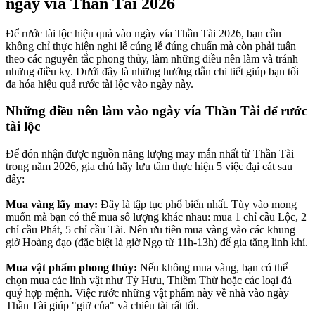
ngày vía Thần Tài 2026
Để rước tài lộc hiệu quả vào ngày vía Thần Tài 2026, bạn cần
không chỉ thực hiện nghi lễ cúng lễ đúng chuẩn mà còn phải tuân
theo các nguyên tắc phong thủy, làm những điều nên làm và tránh
những điều kỵ. Dưới đây là những hướng dẫn chi tiết giúp bạn tối
đa hóa hiệu quả rước tài lộc vào ngày này.
Những điều nên làm vào ngày vía Thần Tài để rước
tài lộc
Để đón nhận được nguồn năng lượng may mắn nhất từ Thần Tài
trong năm 2026, gia chủ hãy lưu tâm thực hiện 5 việc đại cát sau
đây:
Mua vàng lấy may:
Đây là tập tục phổ biến nhất. Tùy vào mong
muốn mà bạn có thể mua số lượng khác nhau: mua 1 chỉ cầu Lộc, 2
chỉ cầu Phát, 5 chỉ cầu Tài. Nên ưu tiên mua vàng vào các khung
giờ Hoàng đạo (đặc biệt là giờ Ngọ từ 11h-13h) để gia tăng linh khí.
Mua vật phẩm phong thủy:
Nếu không mua vàng, bạn có thể
chọn mua các linh vật như Tỳ Hưu, Thiềm Thừ hoặc các loại đá
quý hợp mệnh. Việc rước những vật phẩm này về nhà vào ngày
Thần Tài giúp "giữ của" và chiêu tài rất tốt.