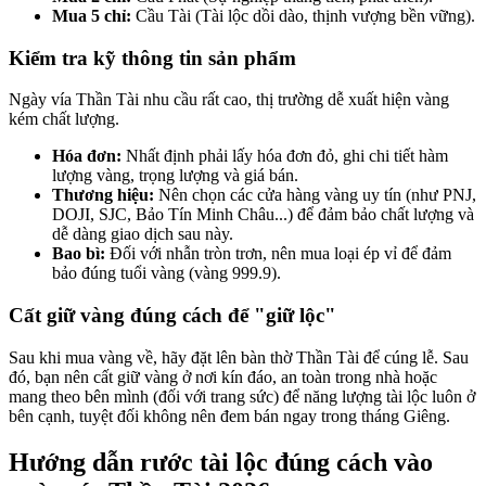
Mua 5 chỉ:
Cầu Tài (Tài lộc dồi dào, thịnh vượng bền vững).
Kiểm tra kỹ thông tin sản phẩm
Ngày vía Thần Tài nhu cầu rất cao, thị trường dễ xuất hiện vàng
kém chất lượng.
Hóa đơn:
Nhất định phải lấy hóa đơn đỏ, ghi chi tiết hàm
lượng vàng, trọng lượng và giá bán.
Thương hiệu:
Nên chọn các cửa hàng vàng uy tín (như PNJ,
DOJI, SJC, Bảo Tín Minh Châu...) để đảm bảo chất lượng và
dễ dàng giao dịch sau này.
Bao bì:
Đối với nhẫn tròn trơn, nên mua loại ép vỉ để đảm
bảo đúng tuổi vàng (vàng 999.9).
Cất giữ vàng đúng cách để "giữ lộc"
Sau khi mua vàng về, hãy đặt lên bàn thờ Thần Tài để cúng lễ. Sau
đó, bạn nên cất giữ vàng ở nơi kín đáo, an toàn trong nhà hoặc
mang theo bên mình (đối với trang sức) để năng lượng tài lộc luôn ở
bên cạnh, tuyệt đối không nên đem bán ngay trong tháng Giêng.
Hướng dẫn rước tài lộc đúng cách vào