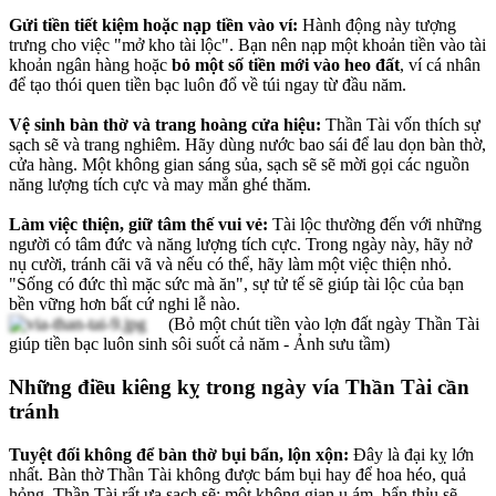
Gửi tiền tiết kiệm hoặc nạp tiền vào ví:
Hành động này tượng
trưng cho việc "mở kho tài lộc". Bạn nên nạp một khoản tiền vào tài
khoản ngân hàng hoặc
bỏ một số tiền mới vào heo đất
, ví cá nhân
để tạo thói quen tiền bạc luôn đổ về túi ngay từ đầu năm.
Vệ sinh bàn thờ và trang hoàng cửa hiệu:
Thần Tài vốn thích sự
sạch sẽ và trang nghiêm. Hãy dùng nước bao sái để lau dọn bàn thờ,
cửa hàng. Một không gian sáng sủa, sạch sẽ sẽ mời gọi các nguồn
năng lượng tích cực và may mắn ghé thăm.
Làm việc thiện, giữ tâm thế vui vẻ:
Tài lộc thường đến với những
người có tâm đức và năng lượng tích cực. Trong ngày này, hãy nở
nụ cười, tránh cãi vã và nếu có thể, hãy làm một việc thiện nhỏ.
"Sống có đức thì mặc sức mà ăn", sự tử tế sẽ giúp tài lộc của bạn
bền vững hơn bất cứ nghi lễ nào.
(Bỏ một chút tiền vào lợn đất ngày Thần Tài
giúp tiền bạc luôn sinh sôi suốt cả năm - Ảnh sưu tầm)
Những điều kiêng kỵ trong ngày vía Thần Tài cần
tránh
Tuyệt đối không để bàn thờ bụi bẩn, lộn xộn:
Đây là đại kỵ lớn
nhất. Bàn thờ Thần Tài không được bám bụi hay để hoa héo, quả
hỏng. Thần Tài rất ưa sạch sẽ; một không gian u ám, bẩn thỉu sẽ