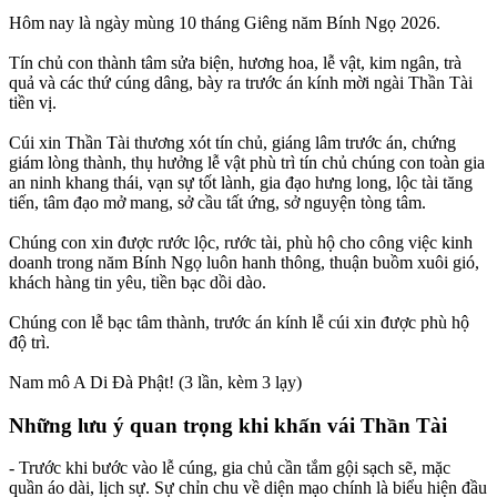
Hôm nay là ngày mùng 10 tháng Giêng năm Bính Ngọ 2026.
Tín chủ con thành tâm sửa biện, hương hoa, lễ vật, kim ngân, trà
quả và các thứ cúng dâng, bày ra trước án kính mời ngài Thần Tài
tiền vị.
Cúi xin Thần Tài thương xót tín chủ, giáng lâm trước án, chứng
giám lòng thành, thụ hưởng lễ vật phù trì tín chủ chúng con toàn gia
an ninh khang thái, vạn sự tốt lành, gia đạo hưng long, lộc tài tăng
tiến, tâm đạo mở mang, sở cầu tất ứng, sở nguyện tòng tâm.
Chúng con xin được rước lộc, rước tài, phù hộ cho công việc kinh
doanh trong năm Bính Ngọ luôn hanh thông, thuận buồm xuôi gió,
khách hàng tin yêu, tiền bạc dồi dào.
Chúng con lễ bạc tâm thành, trước án kính lễ cúi xin được phù hộ
độ trì.
Nam mô A Di Đà Phật! (3 lần, kèm 3 lạy)
Những lưu ý quan trọng khi khấn vái Thần Tài
- Trước khi bước vào lễ cúng, gia chủ cần tắm gội sạch sẽ, mặc
quần áo dài, lịch sự. Sự chỉn chu về diện mạo chính là biểu hiện đầu