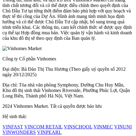
tính chất tương đối và có thể được điều chỉnh theo quyết định của
Chủ Đầu Tư tại từng thời điểm đảm bảo phù hợp với quy hoạch và
thực tế thi công của Dự Án. Hình ảnh mang tính minh họa định
hướng và có thể được Chủ Đầu Tư cập nhật, bổ sung trong quá
trình triển khai. Các thông tin, cam kết chính thức sẽ được quy định
cụ thể tại Hợp đồng mua bán. Việc quản lý vận hành và kinh doanh
của khu đô thị sẽ theo quy định của Ban quản lý.
Công ty Cổ phần Vinhomes
Đại diện: Bà Đào Thị Thu Hương (Theo giấy uỷ quyền số 2012
ngày 20/12/2025)
Địa chỉ: Tòa nhà văn phòng Symphony, Đường Chu Huy Mân,
Khu đô thị sinh thái Vinhomes Riverside, Phường Phúc Lợi, Quận
Long Biên, Thành phố Hà Nội, Việt Nam.
2024 Vinhomes Market. Tất cả quyền được bảo lưu
Hệ sinh thái:
VINFAST
VINCOM RETAIL
VINSCHOOL
VINMEC
VINUNI
VINWONDERS
VINPEARL