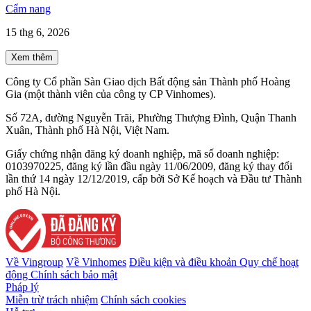
Cẩm nang
15 thg 6, 2026
Xem thêm
Công ty Cổ phần Sàn Giao dịch Bất động sản Thành phố Hoàng
Gia (một thành viên của công ty CP Vinhomes).
Số 72A, đường Nguyễn Trãi, Phường Thượng Đình, Quận Thanh
Xuân, Thành phố Hà Nội, Việt Nam.
Giấy chứng nhận đăng ký doanh nghiệp, mã số doanh nghiệp:
0103970225, đăng ký lần đầu ngày 11/06/2009, đăng ký thay đổi
lần thứ 14 ngày 12/12/2019, cấp bởi Sở Kế hoạch và Đầu tư Thành
phố Hà Nội.
Về Vingroup
Về Vinhomes
Điều kiện và điều khoản
Quy chế hoạt
động
Chính sách bảo mật
Pháp lý
Miễn trừ trách nhiệm
Chính sách cookies