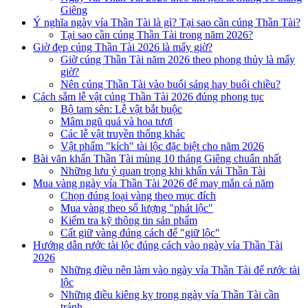
Giêng
Ý nghĩa ngày vía Thần Tài là gì? Tại sao cần cúng Thần Tài?
Tại sao cần cúng Thần Tài trong năm 2026?
Giờ đẹp cúng Thần Tài 2026 là mấy giờ?
Giờ cúng Thần Tài năm 2026 theo phong thủy là mấy
giờ?
Nên cúng Thần Tài vào buổi sáng hay buổi chiều?
Cách sắm lễ vật cúng Thần Tài 2026 đúng phong tục
Bộ tam sên: Lễ vật bắt buộc
Mâm ngũ quả và hoa tươi
Các lễ vật truyền thống khác
Vật phẩm "kích" tài lộc đặc biệt cho năm 2026
Bài văn khấn Thần Tài mùng 10 tháng Giêng chuẩn nhất
Những lưu ý quan trọng khi khấn vái Thần Tài
Mua vàng ngày vía Thần Tài 2026 để may mắn cả năm
Chọn đúng loại vàng theo mục đích
Mua vàng theo số lượng "phát lộc"
Kiểm tra kỹ thông tin sản phẩm
Cất giữ vàng đúng cách để "giữ lộc"
Hướng dẫn rước tài lộc đúng cách vào ngày vía Thần Tài
2026
Những điều nên làm vào ngày vía Thần Tài để rước tài
lộc
Những điều kiêng kỵ trong ngày vía Thần Tài cần
tránh