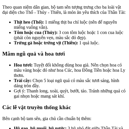
Theo quan niệm dân gian, bộ tam sên tượng trưng cho ba loài vật
đại diện cho Thổ - Thủy - Thiên, là món ăn yêu thích của Thần Tài:
Thịt heo (Thổ):
1 miếng thịt ba chỉ luộc (nên để nguyên
miếng vuông vắn).
Tôm hoặc cua (Thủy):
3 con tôm luộc hoặc 1 con cua luộc
(phải còn nguyên vẹn, màu sắc đỏ đẹp).
Trứng gà hoặc trứng vịt (Thiên):
1 quả luộc.
Mâm ngũ quả và hoa tươi
Hoa tươi:
Tuyệt đối không dùng hoa giả. Nên chọn hoa có
màu vàng hoặc đỏ như hoa Cúc, hoa Đồng Tiền hoặc hoa Ly
thơm.
Trái cây:
Chọn 5 loại ngũ quả có màu sắc tươi sáng, hình
dáng tròn đầy.
Gợi ý: Thanh long, xoài, quýt, bưởi, táo. Tránh những quả có
gai nhọn hoặc mang sát khí.
Các lễ vật truyền thống khác
Bên cạnh bộ tam sên, gia chủ cần chuẩn bị thêm:
Hũ gạo, hũ muối, hũ nước:
3 hũ nhỏ đặt giữa Thần Tài và