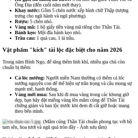
Ông Địa (đến cuối năm mới thay).
Khay nước:
Gồm 5 chén nước xếp hình chữ Thập (tượng
trưng cho ngũ hành và ngũ phương).
Rượu:
5 chén nhỏ.
Vàng mã:
1 bộ giấy tiền vàng mã riêng cho Thần Tài.
Bánh kẹo:
Một đĩa bánh kẹo nhỏ.
Trầu cau:
1 quả cau, 1 lá trầu.
Vật phẩm "kích" tài lộc đặc biệt cho năm 2026
Trong năm Bính Ngọ, để tăng thêm linh khí, nhiều gia chủ còn
chuẩn bị thêm:
Cá lóc nướng:
Người miền Nam thường có thêm cá lóc
nướng nguyên con để thể hiện sự trân trọng và cầu mong sự
mạnh mẽ, hanh thông.
Vàng mới mua:
Sau khi đi mua vàng trong các khung giờ
đẹp, bạn hãy đặt miếng vàng lên mâm cúng để Thần Tài
chứng giám và ban lộc trước khi đem đi cất giữ hoặc mang
theo bên mình.
(Mâm cúng Thần Tài chuẩn phong tục với bộ
tam sên, hoa tươi và ngũ quả tròn đầy - Ảnh sưu tầm)