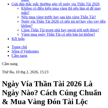
Giải đáp thắc mắc thường gặp về ngày vía Thần Tài 2026
Không có điều kiện mua vàng thì nên làm gì để may
mắn?
Nên mua vàng trước hay sau khi cúng Thần Tài?
Ngày vía Thần Tài 2026 có nên trả nợ hay cho vay tiền
không?
Cúng Thần Tài trong nhà hay ngoài trời mới đúng?
Vàng mua ngày Thần Tài có nên bán lại không?
Kết luận
Trang chủ
Sống ở Vinhomes
Cẩm nang
Cẩm nang
Thứ Ba, 10 thg 2, 2026, 15:23
Ngày Vía Thần Tài 2026 Là
Ngày Nào? Cách Cúng Chuẩn
& Mua Vàng Đón Tài Lộc