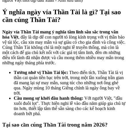
người Việt mỗi dịp đầu xuân - Ảnh sưu tầm)
Ý nghĩa ngày vía Thần Tài là gì? Tại sao
cần cúng Thần Tài?
Ngày vía Thần Tài mang ý nghĩa tâm linh sâu sắc trong văn
hóa Việt
, đây là dịp để con người tỏ lòng kính trọng với vị thần bảo
vệ tài lộc, cầu xin may mắn và sự giàu có cho gia đình và công việc.
Cúng Thần Tài không chỉ là một nghi lễ truyền thống, mà còn là
một cách để gia chủ kết nối với các giá trị tâm linh, đền ơn những
điều tốt lành đã nhận được và cầu mong thêm nhiều may mắn trong
những ngày tháng phía trước.
Tưởng nhớ vị Thần Tài lộc:
Theo điển tích, Thần Tài là vị
thần cai quản tiền bạc trên trời, trong một lần xuống trần gian
đã mang lại sự may mắn, sung túc cho những nơi ông ghé
qua. Ngày mùng 10 tháng Giêng chính là ngày ông bay về
trời.
Cầu mong sự khởi đầu hanh thông:
Với người Việt, "đầu
xuôi đuôi lọt". Thực hiện nghi lễ vào đầu năm giúp gia chủ tự
tin hơn, thiết lập tâm thế sẵn sàng cho các kế hoạch kinh
doanh bứt phá.
Tại sao cần cúng Thần Tài trong năm 2026?