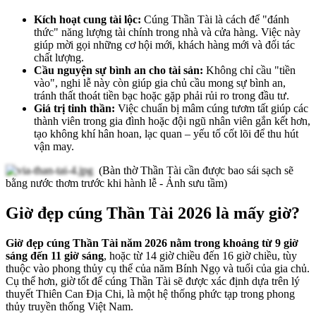
Kích hoạt cung tài lộc:
Cúng Thần Tài là cách để "đánh
thức" năng lượng tài chính trong nhà và cửa hàng. Việc này
giúp mời gọi những cơ hội mới, khách hàng mới và đối tác
chất lượng.
Cầu nguyện sự bình an cho tài sản:
Không chỉ cầu "tiền
vào", nghi lễ này còn giúp gia chủ cầu mong sự bình an,
tránh thất thoát tiền bạc hoặc gặp phải rủi ro trong đầu tư.
Giá trị tinh thần:
Việc chuẩn bị mâm cúng tươm tất giúp các
thành viên trong gia đình hoặc đội ngũ nhân viên gắn kết hơn,
tạo không khí hân hoan, lạc quan – yếu tố cốt lõi để thu hút
vận may.
(Bàn thờ Thần Tài cần được bao sái sạch sẽ
bằng nước thơm trước khi hành lễ - Ảnh sưu tầm)
Giờ đẹp cúng Thần Tài 2026 là mấy giờ?
Giờ đẹp cúng Thần Tài năm 2026 nằm trong khoảng từ 9 giờ
sáng đến 11 giờ sáng
, hoặc từ 14 giờ chiều đến 16 giờ chiều, tùy
thuộc vào phong thủy cụ thể của năm Bính Ngọ và tuổi của gia chủ.
Cụ thể hơn, giờ tốt để cúng Thần Tài sẽ được xác định dựa trên lý
thuyết Thiên Can Địa Chi, là một hệ thống phức tạp trong phong
thủy truyền thống Việt Nam.