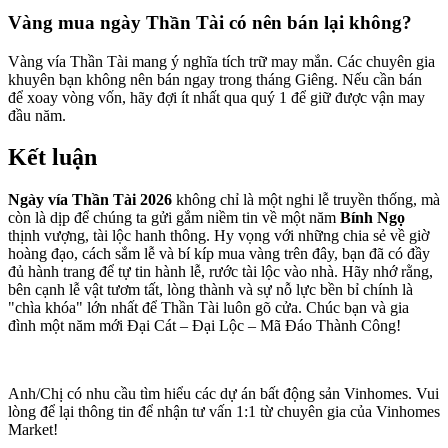
Vàng mua ngày Thần Tài có nên bán lại không?
Vàng vía Thần Tài mang ý nghĩa tích trữ may mắn. Các chuyên gia
khuyên bạn không nên bán ngay trong tháng Giêng. Nếu cần bán
để xoay vòng vốn, hãy đợi ít nhất qua quý 1 để giữ được vận may
đầu năm.
Kết luận
Ngày vía Thần Tài 2026
không chỉ là một nghi lễ truyền thống, mà
còn là dịp để chúng ta gửi gắm niềm tin về một năm
Bính Ngọ
thịnh vượng, tài lộc hanh thông. Hy vọng với những chia sẻ về giờ
hoàng đạo, cách sắm lễ và bí kíp mua vàng trên đây, bạn đã có đầy
đủ hành trang để tự tin hành lễ, rước tài lộc vào nhà. Hãy nhớ rằng,
bên cạnh lễ vật tươm tất, lòng thành và sự nỗ lực bền bỉ chính là
"chìa khóa" lớn nhất để Thần Tài luôn gõ cửa. Chúc bạn và gia
đình một năm mới Đại Cát – Đại Lộc – Mã Đáo Thành Công!
Anh/Chị có nhu cầu tìm hiểu các dự án bất động sản Vinhomes. Vui
lòng để lại thông tin để nhận tư vấn 1:1 từ chuyên gia của Vinhomes
Market!