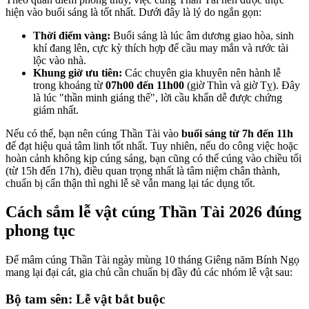
hiện vào buổi sáng là tốt nhất. Dưới đây là lý do ngắn gọn:
Thời điểm vàng:
Buổi sáng là lúc âm dương giao hòa, sinh
khí đang lên, cực kỳ thích hợp để cầu may mắn và rước tài
lộc vào nhà.
Khung giờ ưu tiên:
Các chuyên gia khuyên nên hành lễ
trong khoảng từ
07h00 đến 11h00
(giờ Thìn và giờ Tỵ). Đây
là lúc "thần minh giáng thế", lời cầu khẩn dễ được chứng
giám nhất.
Nếu có thể, bạn nên cúng Thần Tài vào
buổi sáng từ 7h đến 11h
để đạt hiệu quả tâm linh tốt nhất. Tuy nhiên, nếu do công việc hoặc
hoàn cảnh không kịp cúng sáng, bạn cũng có thể cúng vào chiều tối
(từ 15h đến 17h), điều quan trọng nhất là tâm niệm chân thành,
chuẩn bị cẩn thận thì nghi lễ sẽ vẫn mang lại tác dụng tốt.
Cách sắm lễ vật cúng Thần Tài 2026 đúng
phong tục
Để mâm cúng Thần Tài ngày mùng 10 tháng Giêng năm Bính Ngọ
mang lại đại cát, gia chủ cần chuẩn bị đầy đủ các nhóm lễ vật sau:
Bộ tam sên: Lễ vật bắt buộc