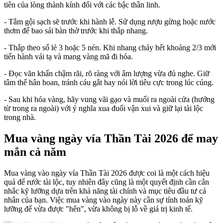
tiên của lòng thành kính đối với các bậc thần linh.
- Tắm gội sạch sẽ trước khi hành lễ. Sử dụng rượu gừng hoặc nước
thơm để bao sái bàn thờ trước khi thắp nhang.
- Thắp theo số lẻ 3 hoặc 5 nén. Khi nhang cháy hết khoảng 2/3 mới
tiến hành vái tạ và mang vàng mã đi hóa.
- Đọc văn khấn chậm rãi, rõ ràng với âm lượng vừa đủ nghe. Giữ
tâm thế hân hoan, tránh cáu gắt hay nói lời tiêu cực trong lúc cúng.
- Sau khi hóa vàng, hãy vung vãi gạo và muối ra ngoài cửa (hướng
từ trong ra ngoài) với ý nghĩa xua đuổi vận xui và giữ lại tài lộc
trong nhà.
Mua vàng ngày vía Thần Tài 2026 để may
mắn cả năm
Mua vàng vào ngày vía Thần Tài 2026 được coi là một cách hiệu
quả để rước tài lộc, tuy nhiên đây cũng là một quyết định cần cân
nhắc kỹ lưỡng dựa trên khả năng tài chính và mục tiêu đầu tư cá
nhân của bạn. Việc mua vàng vào ngày này cần sự tính toán kỹ
lưỡng để vừa được "hên", vừa không bị lỗ về giá trị kinh tế.