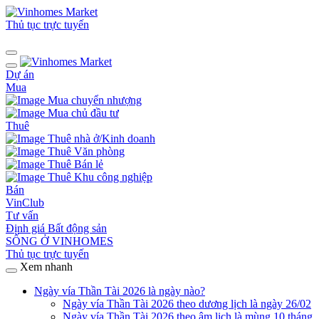
Thủ tục trực tuyến
Dự án
Mua
Mua chuyển nhượng
Mua chủ đầu tư
Thuê
Thuê nhà ở/Kinh doanh
Thuê Văn phòng
Thuê Bán lẻ
Thuê Khu công nghiệp
Bán
VinClub
Tư vấn
Định giá Bất động sản
SỐNG Ở VINHOMES
Thủ tục trực tuyến
Xem nhanh
Ngày vía Thần Tài 2026 là ngày nào?
Ngày vía Thần Tài 2026 theo dương lịch là ngày 26/02
Ngày vía Thần Tài 2026 theo âm lịch là mùng 10 tháng