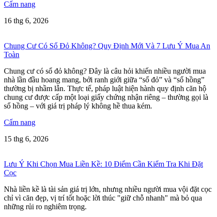
Cẩm nang
16 thg 6, 2026
Chung Cư Có Sổ Đỏ Không? Quy Định Mới Và 7 Lưu Ý Mua An
Toàn
Chung cư có sổ đỏ không? Đây là câu hỏi khiến nhiều người mua
nhà lần đầu hoang mang, bởi ranh giới giữa “sổ đỏ” và “sổ hồng”
thường bị nhầm lẫn. Thực tế, pháp luật hiện hành quy định căn hộ
chung cư được cấp một loại giấy chứng nhận riêng – thường gọi là
sổ hồng – với giá trị pháp lý không hề thua kém.
Cẩm nang
15 thg 6, 2026
Lưu Ý Khi Chọn Mua Liền Kề: 10 Điểm Cần Kiểm Tra Khi Đặt
Cọc
Nhà liền kề là tài sản giá trị lớn, nhưng nhiều người mua vội đặt cọc
chỉ vì căn đẹp, vị trí tốt hoặc lời thúc "giữ chỗ nhanh" mà bỏ qua
những rủi ro nghiêm trọng.