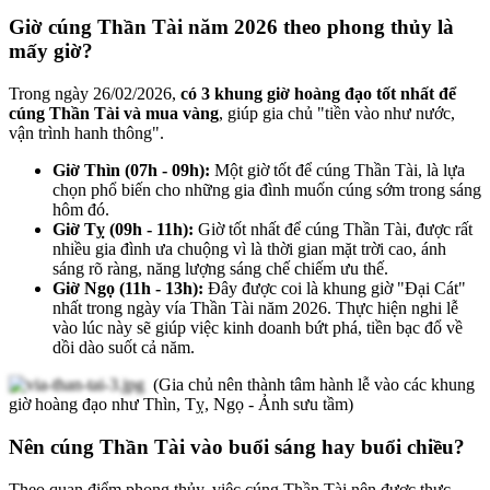
Giờ cúng Thần Tài năm 2026 theo phong thủy là
mấy giờ?
Trong ngày 26/02/2026,
có 3 khung giờ hoàng đạo tốt nhất để
cúng Thần Tài và mua vàng
, giúp gia chủ "tiền vào như nước,
vận trình hanh thông".
Giờ Thìn (07h - 09h):
Một giờ tốt để cúng Thần Tài, là lựa
chọn phổ biến cho những gia đình muốn cúng sớm trong sáng
hôm đó.
Giờ Tỵ (09h - 11h):
Giờ tốt nhất để cúng Thần Tài, được rất
nhiều gia đình ưa chuộng vì là thời gian mặt trời cao, ánh
sáng rõ ràng, năng lượng sáng chế chiếm ưu thế.
Giờ Ngọ (11h - 13h):
Đây được coi là khung giờ "Đại Cát"
nhất trong ngày vía Thần Tài năm 2026. Thực hiện nghi lễ
vào lúc này sẽ giúp việc kinh doanh bứt phá, tiền bạc đổ về
dồi dào suốt cả năm.
(Gia chủ nên thành tâm hành lễ vào các khung
giờ hoàng đạo như Thìn, Tỵ, Ngọ - Ảnh sưu tầm)
Nên cúng Thần Tài vào buổi sáng hay buổi chiều?
Theo quan điểm phong thủy, việc cúng Thần Tài nên được thực