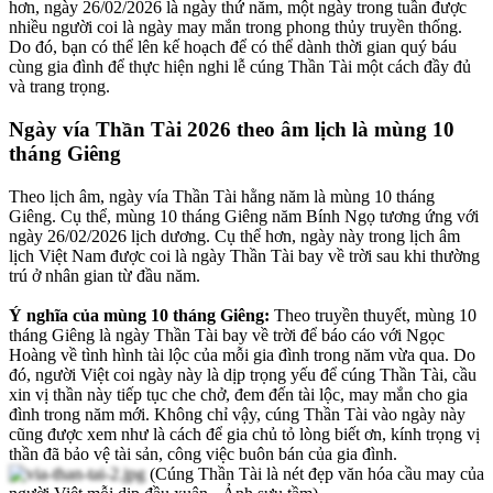
hơn, ngày 26/02/2026 là ngày thứ năm, một ngày trong tuần được
nhiều người coi là ngày may mắn trong phong thủy truyền thống.
Do đó, bạn có thể lên kế hoạch để có thể dành thời gian quý báu
cùng gia đình để thực hiện nghi lễ cúng Thần Tài một cách đầy đủ
và trang trọng.
Ngày vía Thần Tài 2026 theo âm lịch là mùng 10
tháng Giêng
Theo lịch âm, ngày vía Thần Tài hằng năm là mùng 10 tháng
Giêng. Cụ thể, mùng 10 tháng Giêng năm Bính Ngọ tương ứng với
ngày 26/02/2026 lịch dương. Cụ thể hơn, ngày này trong lịch âm
lịch Việt Nam được coi là ngày Thần Tài bay về trời sau khi thường
trú ở nhân gian từ đầu năm.
Ý nghĩa của mùng 10 tháng Giêng:
Theo truyền thuyết, mùng 10
tháng Giêng là ngày Thần Tài bay về trời để báo cáo với Ngọc
Hoàng về tình hình tài lộc của mỗi gia đình trong năm vừa qua. Do
đó, người Việt coi ngày này là dịp trọng yếu để cúng Thần Tài, cầu
xin vị thần này tiếp tục che chở, đem đến tài lộc, may mắn cho gia
đình trong năm mới. Không chỉ vậy, cúng Thần Tài vào ngày này
cũng được xem như là cách để gia chủ tỏ lòng biết ơn, kính trọng vị
thần đã bảo vệ tài sản, công việc buôn bán của gia đình.
(Cúng Thần Tài là nét đẹp văn hóa cầu may của