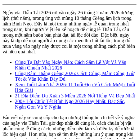
Ngày vía Thần Tài 2026 rơi vào ngày 26 tháng 2 năm 2026 dương
lịch (thứ năm), tương ứng với mùng 10 tháng Giêng âm lịch trong
năm Bính Ngọ. Đây là một trong những ngày lễ quan trọng nhất
trong năm, khi người Việt lên kế hoạch để cúng lễ Thần Tài, cầu
mong một năm buôn bán phát đạt, tài lộc dồi dào. Đặc biệt, ngày
này là dịp để mọi người áp dụng các mẹo thu hút tài lộc, trong đó
mua vàng vào ngày này được coi là một trong những cách phổ biến
và hiệu quả nhất.
Cúng Tạ Đất Vào Ngày Nào: Cách Sắm Lễ Vật Và Văn
Khấn Chuẩn Nhất 2026
Cúng Rằm Tháng Giêng 2026: Cách Cúng, Mâm Cúng, Giờ
Tốt & Văn Khấn Đầy Đủ
Xem Tuổi Làm Nhà 2026: 11 Tuổi Đẹp Và Cách Mượn Tuổi
Hóa Giải
21 Địa Điểm Du Xuân 3 Miền 2026 Nổi Tiếng Và Đẹp Nhất
200+ Lời Chúc Tết Bính Ngọ 2026 Hay Nhất: Đặc Sắc,
Ngắn Gọn Và Ý Nghĩa
Bài viết này sẽ cung cấp cho bạn những thông tin chi tiết về ý nghĩa
của ngày vía Thần Tài, giờ đẹp nhất để cúng lễ, cách chuẩn bị vật
phẩm cúng lễ đúng cách, những điều nên làm và điều kỵ để rước tài
lộc hiệu quả. Hơn nữa, bạn sẽ tìm thấy những lưu ý quan trọng khi