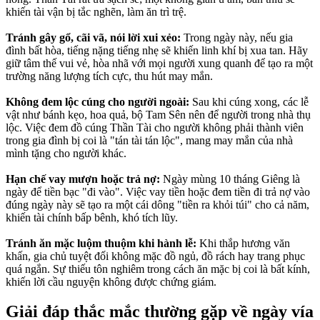
khiến tài vận bị tắc nghẽn, làm ăn trì trệ.
Tránh gây gổ, cãi vã, nói lời xui xẻo:
Trong ngày này, nếu gia
đình bất hòa, tiếng nặng tiếng nhẹ sẽ khiến linh khí bị xua tan. Hãy
giữ tâm thế vui vẻ, hòa nhã với mọi người xung quanh để tạo ra một
trường năng lượng tích cực, thu hút may mắn.
Không đem lộc cúng cho người ngoài:
Sau khi cúng xong, các lễ
vật như bánh kẹo, hoa quả, bộ Tam Sên nên để người trong nhà thụ
lộc. Việc đem đồ cúng Thần Tài cho người không phải thành viên
trong gia đình bị coi là "tán tài tán lộc", mang may mắn của nhà
mình tặng cho người khác.
Hạn chế vay mượn hoặc trả nợ:
Ngày mùng 10 tháng Giêng là
ngày để tiền bạc "đi vào". Việc vay tiền hoặc đem tiền đi trả nợ vào
đúng ngày này sẽ tạo ra một cái dông "tiền ra khỏi túi" cho cả năm,
khiến tài chính bấp bênh, khó tích lũy.
Tránh ăn mặc luộm thuộm khi hành lễ:
Khi thắp hương văn
khấn, gia chủ tuyệt đối không mặc đồ ngủ, đồ rách hay trang phục
quá ngắn. Sự thiếu tôn nghiêm trong cách ăn mặc bị coi là bất kính,
khiến lời cầu nguyện không được chứng giám.
Giải đáp thắc mắc thường gặp về ngày vía