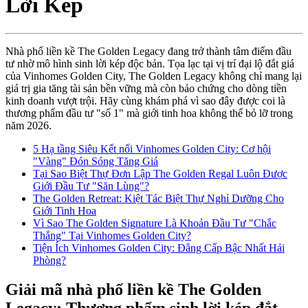
Lời Kép
Nhà phố liền kề The Golden Legacy đang trở thành tâm điểm đầu
tư nhờ mô hình sinh lời kép độc bản. Tọa lạc tại vị trí đại lộ đắt giá
của Vinhomes Golden City, The Golden Legacy không chỉ mang lại
giá trị gia tăng tài sản bền vững mà còn bảo chứng cho dòng tiền
kinh doanh vượt trội. Hãy cùng khám phá vì sao đây được coi là
thương phẩm đầu tư "số 1" mà giới tinh hoa không thể bỏ lỡ trong
năm 2026.
5 Hạ tầng Siêu Kết nối Vinhomes Golden City: Cơ hội
"Vàng" Đón Sóng Tăng Giá
Tại Sao Biệt Thự Đơn Lập The Golden Regal Luôn Được
Giới Đầu Tư "Săn Lùng"?
The Golden Retreat: Kiệt Tác Biệt Thự Nghỉ Dưỡng Cho
Giới Tinh Hoa
Vì Sao The Golden Signature Là Khoản Đầu Tư "Chắc
Thắng" Tại Vinhomes Golden City?
Tiện Ích Vinhomes Golden City: Đẳng Cấp Bậc Nhất Hải
Phòng?
Giải mã nhà phố liền kề The Golden
Legacy: Thương phẩm sinh lời kép đắt