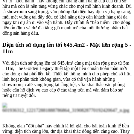
Vị trí "kiêu hãnh" này không chỉ khẳng định đẳng cấp của chủ sở
hữu mà còn là nền tảng vững chắc cho mọi mô hình kinh doanh. Dù
là showroom sang trọng, văn phòng đại diện hay dịch vụ hạng sang,
mỗi mét vuông tại đây đều có khả năng tiếp cận khách hàng tối đa
ngay khi dự án đi vào vận hành. Đây chính là "bảo hiểm" cho dòng
tiền ổn định và dư địa tăng giá mạnh mẽ của một thương phẩm bất
động sản hàng đầu.
Diện tích sử dụng lên tới 645,4m2 - Mặt tiền rộng 5 -
11m
Với diện tích sử dụng lên tới 645,4m² cùng mặt tiền rộng mở từ 5m
- 11m, The Golden Legacy thiết lập một tiêu chuẩn hoàn toàn mới
cho dòng nhà phố liền kề. Thiết kế thông minh cho phép chủ sở hữu
linh hoạt phân tách không gian, vừa có thể vận hành những
showroom, café sang trọng tại tầng trệt, vừa khai thác văn phòng
hoặc căn hộ dịch vụ cao cấp ở các tầng trên mà vẫn đảm bảo sự
riêng tư tuyệt đối.
Không gian "đột phá" này chính là lời giải cho bài toán kinh tế bền
vững: diện tích càng lớn, dư địa khai thác dòng tiền càng cao. Thay