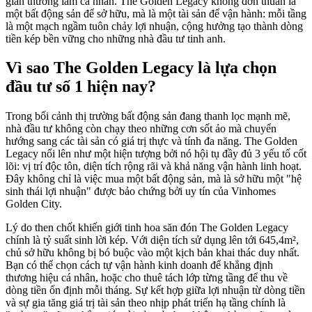
gian thưởng lãm cá nhân. The Golden Legacy không đơn thuần là
một bất động sản để sở hữu, mà là một tài sản để vận hành: mỗi tầng
là một mạch ngầm tuôn chảy lợi nhuận, cộng hưởng tạo thành dòng
tiền kép bền vững cho những nhà đầu tư tinh anh.
Vì sao The Golden Legacy là lựa chọn
đầu tư số 1 hiện nay?
Trong bối cảnh thị trường bất động sản đang thanh lọc mạnh mẽ,
nhà đầu tư không còn chạy theo những cơn sốt ảo mà chuyển
hướng sang các tài sản có giá trị thực và tính đa năng. The Golden
Legacy nổi lên như một hiện tượng bởi nó hội tụ đầy đủ 3 yếu tố cốt
lõi: vị trí độc tôn, diện tích rộng rãi và khả năng vận hành linh hoạt.
Đây không chỉ là việc mua một bất động sản, mà là sở hữu một "hệ
sinh thái lợi nhuận" được bảo chứng bởi uy tín của Vinhomes
Golden City.
Lý do then chốt khiến giới tinh hoa săn đón The Golden Legacy
chính là tỷ suất sinh lời kép. Với diện tích sử dụng lên tới 645,4m²,
chủ sở hữu không bị bó buộc vào một kịch bản khai thác duy nhất.
Bạn có thể chọn cách tự vận hành kinh doanh để khẳng định
thương hiệu cá nhân, hoặc cho thuê tách lớp từng tầng để thu về
dòng tiền ổn định mỗi tháng. Sự kết hợp giữa lợi nhuận từ dòng tiền
và sự gia tăng giá trị tài sản theo nhịp phát triển hạ tầng chính là