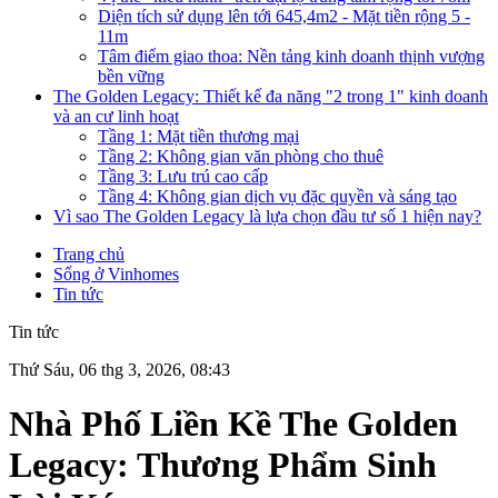
Diện tích sử dụng lên tới 645,4m2 - Mặt tiền rộng 5 -
11m
Tâm điểm giao thoa: Nền tảng kinh doanh thịnh vượng
bền vững
The Golden Legacy: Thiết kế đa năng "2 trong 1" kinh doanh
và an cư linh hoạt
Tầng 1: Mặt tiền thương mại
Tầng 2: Không gian văn phòng cho thuê
Tầng 3: Lưu trú cao cấp
Tầng 4: Không gian dịch vụ đặc quyền và sáng tạo
Vì sao The Golden Legacy là lựa chọn đầu tư số 1 hiện nay?
Trang chủ
Sống ở Vinhomes
Tin tức
Tin tức
Thứ Sáu, 06 thg 3, 2026, 08:43
Nhà Phố Liền Kề The Golden
Legacy: Thương Phẩm Sinh