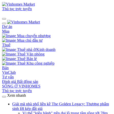
Thủ tục trực tuyến
Dự án
Mua
Mua chuyển nhượng
Mua chủ đầu tư
Thuê
Thuê nhà ở/Kinh doanh
Thuê Văn phòng
Thuê Bán lẻ
Thuê Khu công nghiệp
Bán
VinClub
Tư vấn
Định giá Bất động sản
SỐNG Ở VINHOMES
Thủ tục trực tuyến
Xem nhanh
Giải mã nhà phố liền kề The Golden Legacy: Thương phẩm
sinh lời kép đắt giá
Vị thế "kiêu hãnh" trên đại lộ trung tâm rộng tới 78m