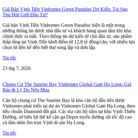
Giá Bán Vịnh Tiên Vinhomes Green Paradise Dự Kiến: Tại Sao
Thu Hút Giới Đầu Tư?
Giá bán Vịnh Tiên Vinhomes Green Paradise hiện là một trong
những thông tin được nhà đầu tư và khách hàng quan tâm khi khu
chính thức ra mắt. Theo thông tin dự kiến từ chủ đầu tư, sản phẩm
thấp tầng tại Vịnh Tiên khởi điểm từ 12,8 tỷ đồng/căn, với nhiều lựa
chọn từ liền kề đến biệt thự song lập và đơn lập.
Tin tức
23 thg 7, 2026
Chung Cư The Sunrise Bay Vinhomes Global Gate Hạ Long: Giá
Bán & Lý Do Nên Mua
Căn hộ chung cư The Sunrise Bay là khu căn hộ đầu tiên được
Vinhomes phát triển tại dự án Vinhomes Global Gate Hạ Long, theo
tiêu chuẩn Diamond đắt giá. Các tòa căn hộ nằm tại khu Vịnh Thiên
Đường, sở hữu lợi thế kế cận ga Depot tuyến đường sắt tốc độ cao
và tầm nhìn ôm trọn Vịnh di sản Hạ Long.
Tin tức