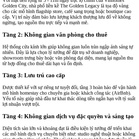
Với mặt tiền rộng từ 5 - 11m ngay trục lộ chính của Vinhomes
Golden City, n
hà phố liền kề The Golden Legacy
là tọa độ vàng
cho các mô hình flagship store, café sang trọng hoặc boutique cao
cấp. Vị trí này đảm bảo lưu lượng khách thượng lưu đổ về không
ngừng, tạo nguồn thu trực tiếp và mạnh mẽ.
Tầng 2: Không gian văn phòng cho thuê
Hệ thống cửa kính lớn giúp không gian luôn tràn ngập ánh sáng tự
nhiên. Đây là lựa chọn lý tưởng để đặt trụ sở doanh nghiệp,
showroom trưng bày hoặc văn phòng đại diện, mang lại nguồn thu
từ hợp đồng cho thuê dài hạn và ổn định.
Tầng 3: Lưu trú cao cấp
Được thiết kế với sự riêng tư tuyệt đối, tầng 3 hoàn hảo để vận hành
mô hình homestay cho chuyên gia hoặc khách công tác (AirBnb).
Yếu tố này giúp nhà đầu tư khai thác dòng tiền ngắn hạn với tỷ suất
lợi nhuận vượt trội.
Tầng 4: Không gian dịch vụ đặc quyền và sáng tạo
Diện tích sàn lớn và khoáng đạt là điều kiện lý tưởng để triển khai
các mô hình dịch vụ chuyên biệt như: studio nghệ thuật hoặc không