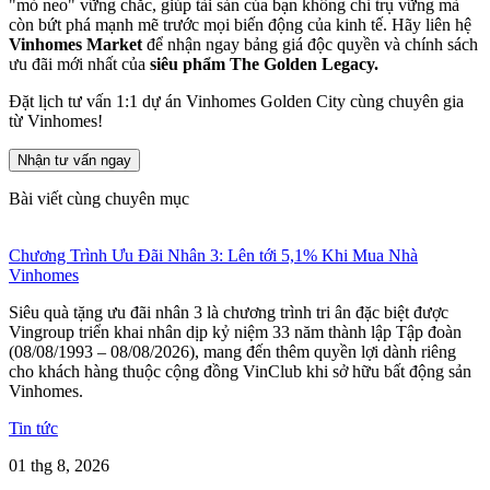
"mỏ neo" vững chắc, giúp tài sản của bạn không chỉ trụ vững mà
còn bứt phá mạnh mẽ trước mọi biến động của kinh tế. Hãy liên hệ
Vinhomes Market
để nhận ngay bảng giá độc quyền và chính sách
ưu đãi mới nhất của
siêu phẩm The Golden Legacy.
Đặt lịch tư vấn 1:1 dự án Vinhomes Golden City cùng chuyên gia
từ Vinhomes!
Nhận tư vấn ngay
Bài viết cùng chuyên mục
Chương Trình Ưu Đãi Nhân 3: Lên tới 5,1% Khi Mua Nhà
Vinhomes
Siêu quà tặng ưu đãi nhân 3 là chương trình tri ân đặc biệt được
Vingroup triển khai nhân dịp kỷ niệm 33 năm thành lập Tập đoàn
(08/08/1993 – 08/08/2026), mang đến thêm quyền lợi dành riêng
cho khách hàng thuộc cộng đồng VinClub khi sở hữu bất động sản
Vinhomes.
Tin tức
01 thg 8, 2026