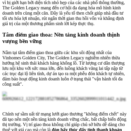
vì bị giới hạn bởi diện tích nhỏ hẹp của các nhà phố thông thường,
The Golden Legacy mang đến cơ hội đa dạng hóa mô hình kinh
doanh trên cùng một căn. Đây là yếu tố then chốt giúp nhà đầu tư
tối ưu hóa lợi nhuận, rút ngắn thời gian thu hồi vốn và khẳng định
giá trị của một thương phẩm sinh lời kép thực thụ.
Tâm điểm giao thoa: Nền tảng kinh doanh thịnh
vượng bền vững
Nằm tại tâm điểm giao thoa giữa các khu sôi động nhất của
Vinhomes Golden City, The Golden Legacy nghiễm nhiên thừa
hưởng hệ sinh thái khách hàng khổng lồ. Từ lượng cư dân thượng
lưu nội khu với sức mua lớn, đến luồng khách vãng lai tấp nập từ
các trục đại lộ liên tỉnh, dự án tạo ra một phễu đón khách tự nhiên,
đảm bảo hoạt động kinh doanh luôn ở trạng thái "vận hành tối đa
công suất".
Chính sự sầm uất từ mạng lưới giao thương "không điểm chết" này
đã tạo nên một nền tảng kinh doanh vững chắc, bất chấp biến động
thị trường. Vị trí giao thoa không chỉ giúp chủ sở hữu dễ dàng cho
thuê với giá cao mà còn là
đòn bẩy thúc đẩy tính thanh khoản