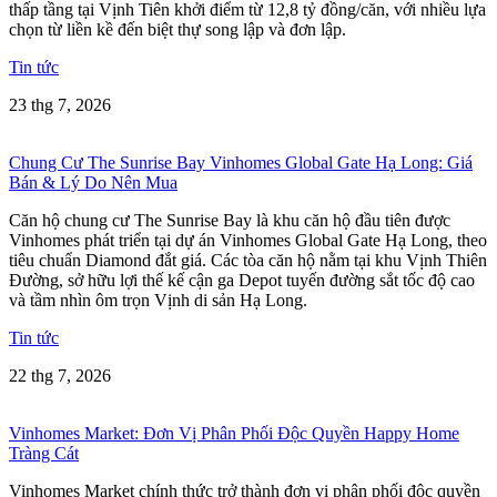
thấp tầng tại Vịnh Tiên khởi điểm từ 12,8 tỷ đồng/căn, với nhiều lựa
chọn từ liền kề đến biệt thự song lập và đơn lập.
Tin tức
23 thg 7, 2026
Chung Cư The Sunrise Bay Vinhomes Global Gate Hạ Long: Giá
Bán & Lý Do Nên Mua
Căn hộ chung cư The Sunrise Bay là khu căn hộ đầu tiên được
Vinhomes phát triển tại dự án Vinhomes Global Gate Hạ Long, theo
tiêu chuẩn Diamond đắt giá. Các tòa căn hộ nằm tại khu Vịnh Thiên
Đường, sở hữu lợi thế kế cận ga Depot tuyến đường sắt tốc độ cao
và tầm nhìn ôm trọn Vịnh di sản Hạ Long.
Tin tức
22 thg 7, 2026
Vinhomes Market: Đơn Vị Phân Phối Độc Quyền Happy Home
Tràng Cát
Vinhomes Market chính thức trở thành đơn vị phân phối độc quyền