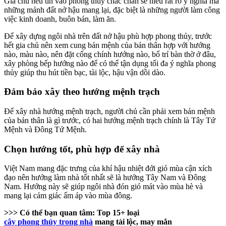
Gia chủ nếu tin vào phong thủy chắc chắn sẽ hiểu rất rõ ý nghĩa mà
những mảnh đất nở hậu mang lại, đặc biệt là những người làm công
việc kinh doanh, buôn bán, làm ăn.
Để xây dựng ngôi nhà trên đất nở hậu phù hợp phong thủy, trước
hết gia chủ nên xem cung bản mệnh của bản thân hợp với hướng
nào, màu nào, nên đặt cổng chính hướng nào, bố trí bàn thờ ở đâu,
xây phòng bếp hướng nào để có thể tận dụng tối đa ý nghĩa phong
thủy giúp thu hút tiền bạc, tài lộc, hậu vận dồi dào.
Đảm bảo xây theo hướng mệnh trạch
Để xây nhà hướng mệnh trạch, người chủ cần phải xem bản mệnh
của bản thân là gì trước, có hai hướng mệnh trạch chính là Tây Tứ
Mệnh và Đông Tứ Mệnh.
Chọn hướng tốt, phù hợp để xây nhà
Việt Nam mang đặc trưng của khí hậu nhiệt đới gió mùa cận xích
đạo nên hướng làm nhà tốt nhất sẽ là hướng Tây Nam và Đông
Nam. Hướng này sẽ giúp ngôi nhà đón gió mát vào mùa hè và
mang lại cảm giác ấm áp vào mùa đông.
>>> Có thể bạn quan tâm:
Top 15+ loại
cây phong thủy trong nhà
mang tài lộc, may mắn