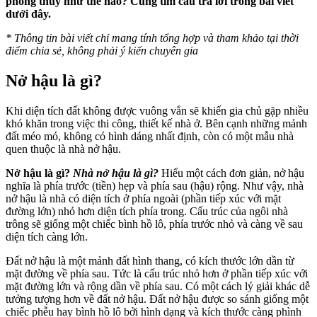
phong thủy như thế nào? Cùng tìm câu trả lời trong bài viết
dưới đây.
*
Thông tin bài viết chỉ mang tính tổng hợp và tham khảo tại thời
điểm chia sẻ, không phải ý kiến chuyên gia
Nở hậu là gì?
Khi diện tích đất không được vuông vắn sẽ khiến gia chủ gặp nhiều
khó khăn trong việc thi công, thiết kế nhà ở. Bên cạnh những mảnh
đất méo mó, không có hình dáng nhất định, còn có một mẫu nhà
quen thuộc là nhà nở hậu.
Nở hậu là gì?
Nhà nở hậu là gì?
Hiểu một cách đơn giản, nở hậu
nghĩa là phía trước (tiền) hẹp và phía sau (hậu) rộng. Như vậy, nhà
nở hậu là nhà có diện tích ở phía ngoài (phần tiếp xúc với mặt
đường lớn) nhỏ hơn diện tích phía trong. Cấu trúc của ngôi nhà
trông sẽ giống một chiếc bình hồ lô, phía trước nhỏ và càng về sau
diện tích càng lớn.
Đất nở hậu là một mảnh đất hình thang, có kích thước lớn dần từ
mặt đường về phía sau. Tức là cấu trúc nhỏ hơn ở phần tiếp xúc với
mặt đường lớn và rộng dần về phía sau. Có một cách lý giải khác dễ
tưởng tượng hơn về đất nở hậu. Đất nở hậu được so sánh giống một
chiếc phễu hay bình hồ lô bởi hình dạng và kích thước càng phình