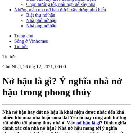
Chọn hướng tốt, phù hợp để xây nhà
Những mẫu nhà nở hậu được xây dựng phổ biến
Biệt thự nở hậu
Nhà phố nở hậu
Nhà ống nở hậu
Trang chủ
Sống ở Vinhomes
Tin tức
Tin tức
Chủ Nhật, 26 thg 12, 2021, 00:00
Nở hậu là gì? Ý nghĩa nhà nở
hậu trong phong thủy
Nhà nở hậu hay đất nở hậu là khái niệm được nhắc đến khá
nhiều khi mua nhà hoặc mua đất Yếu tố này cũng ảnh hưởng
rất nhiều tới phong thủy nhà ở. Vậy
nở hậu là gì
? Định nghĩa
chính xác của nhà nở hậu? Nhà nở hậu mang tới ý nghĩa