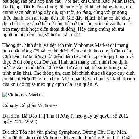
bất động sản phù hợp nhu cầu. Với tiêu chí Chính Xác, Minh Bạch,
Đa Dạng, Tiết Kiệm, chúng tôi cung cấp tới khách hàng thông tin,
chính sách bán hàng đầy đủ, kịp thời, rõ ràng, cùng với phương
thức thanh toán an toàn, tiện lợi. Giờ đây, khách hàng có thể giao
dịch bất động sản ở bất cứ đâu, bất cứ lúc nào, với chỉ vài thao tác
trên máy tính hoặc điện thoại di động. Hãy cùng chúng tôi trải
nghiệm một nền tảng số hoàn toàn mới!
Thông tin, hình ảnh, và tiện ích trên Vinhomes Market chỉ mang
tính chất tương đối và có thể được điều chỉnh theo quyết định của
Chủ Đầu Tư tại từng thời điểm đảm bảo phù hợp với quy hoạch và
thực tế thi công của Dự Án. Hình ảnh mang tính minh họa định
hướng và có thể được Chủ Đầu Tư cập nhật, bổ sung trong quá
trình triển khai. Các thông tin, cam kết chính thức sẽ được quy định
cụ thể tại Hợp đồng mua bán. Việc quản lý vận hành và kinh doanh
của khu đô thị sẽ theo quy định của Ban quản lý.
Công ty Cổ phần Vinhomes
Đại diện: Bà Đào Thị Thu Hương (Theo giấy uỷ quyền số 2012
ngày 20/12/2025)
Địa chỉ: Tòa nhà văn phòng Symphony, Đường Chu Huy Mân,
Khu đô thị sinh thái Vinhomes Riverside, Phường Phúc Lợi, Quận