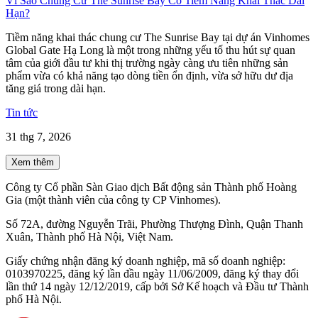
Vì Sao Chung Cư The Sunrise Bay Có Tiềm Năng Khai Thác Dài
Hạn?
Tiềm năng khai thác chung cư The Sunrise Bay tại dự án Vinhomes
Global Gate Hạ Long là một trong những yếu tố thu hút sự quan
tâm của giới đầu tư khi thị trường ngày càng ưu tiên những sản
phẩm vừa có khả năng tạo dòng tiền ổn định, vừa sở hữu dư địa
tăng giá trong dài hạn.
Tin tức
31 thg 7, 2026
Xem thêm
Công ty Cổ phần Sàn Giao dịch Bất động sản Thành phố Hoàng
Gia (một thành viên của công ty CP Vinhomes).
Số 72A, đường Nguyễn Trãi, Phường Thượng Đình, Quận Thanh
Xuân, Thành phố Hà Nội, Việt Nam.
Giấy chứng nhận đăng ký doanh nghiệp, mã số doanh nghiệp:
0103970225, đăng ký lần đầu ngày 11/06/2009, đăng ký thay đổi
lần thứ 14 ngày 12/12/2019, cấp bởi Sở Kế hoạch và Đầu tư Thành
phố Hà Nội.