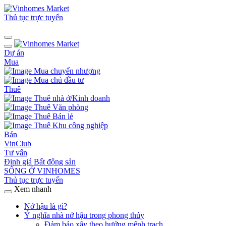
Thủ tục trực tuyến
Dự án
Mua
Mua chuyển nhượng
Mua chủ đầu tư
Thuê
Thuê nhà ở/Kinh doanh
Thuê Văn phòng
Thuê Bán lẻ
Thuê Khu công nghiệp
Bán
VinClub
Tư vấn
Định giá Bất động sản
SỐNG Ở VINHOMES
Thủ tục trực tuyến
Xem nhanh
Nở hậu là gì?
Ý nghĩa nhà nở hậu trong phong thủy
Đảm bảo xây theo hướng mệnh trạch