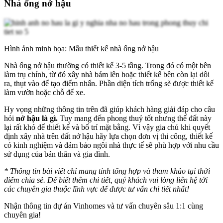
Nhà ống nở hậu
Hình ảnh minh họa: Mẫu thiết kế nhà ống nở hậu
Nhà ống nở hậu thường có thiết kế 3-5 tầng. Trong đó có một bên
làm trụ chính, từ đó xây nhà bám lên hoặc thiết kế bên còn lại dôi
ra, thụt vào để tạo điểm nhấn. Phần diện tích trống sẽ được thiết kế
làm vườn hoặc chỗ để xe.
Hy vọng những thông tin trên đã giúp khách hàng giải đáp cho câu
hỏi
nở hậu là gì.
Tuy mang đến phong thuỷ tốt nhưng thế đất này
lại rất khó để thiết kế và bố trí mặt bằng. Vì vậy gia chủ khi quyết
định xây nhà trên đất nở hậu hãy lựa chọn đơn vị thi công, thiết kế
có kinh nghiệm và đảm bảo ngôi nhà thực tế sẽ phù hợp với nhu cầu
sử dụng của bản thân và gia đình.
* Thông tin bài viết chỉ mang tính tổng hợp và tham khảo tại thời
điểm chia sẻ. Để biết thêm chi tiết, quý khách vui lòng liên hệ tới
các chuyên gia thuộc lĩnh vực để được tư vấn chi tiết nhất!
Nhận thông tin dự án Vinhomes và tư vấn chuyên sâu 1:1 cùng
chuyên gia!