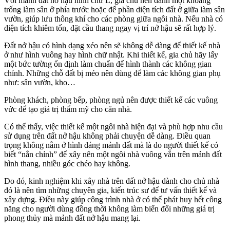
Với mảnh đất nở hậu hình chữ L, gia chủ nên dành một khoảng
trống làm sân ở phía trước hoặc để phần diện tích đất ở giữa làm sân
vườn, giúp lưu thông khí cho các phòng giữa ngôi nhà. Nếu nhà có
diện tích khiêm tốn, đặt cầu thang ngay vị trí nở hậu sẽ rất hợp lý.
Đất nở hậu có hình dạng xéo nên sẽ không dễ dàng để thiết kế nhà
ở như hình vuông hay hình chữ nhật. Khi thiết kế, gia chủ hãy lấy
một bức tường ổn định làm chuẩn để hình thành các không gian
chính. Những chỗ đất bị méo nên dùng để làm các không gian phụ
như: sân vườn, kho…
Phòng khách, phòng bếp, phòng ngủ nên được thiết kế các vuông
vức để tạo giá trị thẩm mỹ cho căn nhà.
Có thể thấy, việc thiết kế một ngôi nhà hiện đại và phù hợp nhu cầu
sử dụng trên đất nở hậu không phải chuyện dễ dàng. Điều quan
trọng không nằm ở hình dáng mảnh đất mà là do người thiết kế có
biết “nắn chỉnh” để xây nên một ngôi nhà vuông vắn trên mảnh đất
hình thang, nhiều góc chéo hay không.
Do đó, kinh nghiệm khi xây nhà trên đất nở hậu dành cho chủ nhà
đó là nên tìm những chuyên gia, kiến trúc sư để tư vấn thiết kế và
xây dựng. Điều này giúp công trình nhà ở có thể phát huy hết công
năng cho người dùng đồng thời không làm biến đổi những giá trị
phong thủy mà mảnh đất nở hậu mang lại.