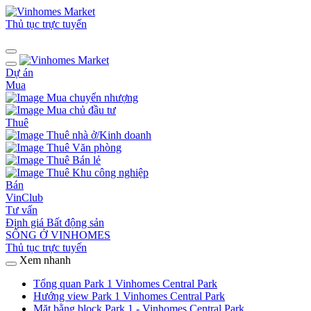
Thủ tục trực tuyến
Dự án
Mua
Mua chuyển nhượng
Mua chủ đầu tư
Thuê
Thuê nhà ở/Kinh doanh
Thuê Văn phòng
Thuê Bán lẻ
Thuê Khu công nghiệp
Bán
VinClub
Tư vấn
Định giá Bất động sản
SỐNG Ở VINHOMES
Thủ tục trực tuyến
Xem nhanh
Tổng quan Park 1 Vinhomes Central Park
Hướng view Park 1 Vinhomes Central Park
Mặt bằng block Park 1 - Vinhomes Central Park