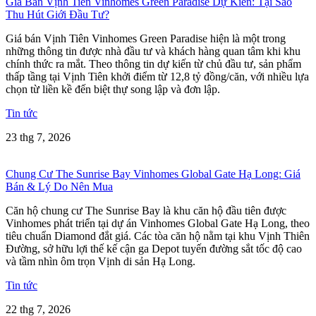
Giá Bán Vịnh Tiên Vinhomes Green Paradise Dự Kiến: Tại Sao
Thu Hút Giới Đầu Tư?
Giá bán Vịnh Tiên Vinhomes Green Paradise hiện là một trong
những thông tin được nhà đầu tư và khách hàng quan tâm khi khu
chính thức ra mắt. Theo thông tin dự kiến từ chủ đầu tư, sản phẩm
thấp tầng tại Vịnh Tiên khởi điểm từ 12,8 tỷ đồng/căn, với nhiều lựa
chọn từ liền kề đến biệt thự song lập và đơn lập.
Tin tức
23 thg 7, 2026
Chung Cư The Sunrise Bay Vinhomes Global Gate Hạ Long: Giá
Bán & Lý Do Nên Mua
Căn hộ chung cư The Sunrise Bay là khu căn hộ đầu tiên được
Vinhomes phát triển tại dự án Vinhomes Global Gate Hạ Long, theo
tiêu chuẩn Diamond đắt giá. Các tòa căn hộ nằm tại khu Vịnh Thiên
Đường, sở hữu lợi thế kế cận ga Depot tuyến đường sắt tốc độ cao
và tầm nhìn ôm trọn Vịnh di sản Hạ Long.
Tin tức
22 thg 7, 2026