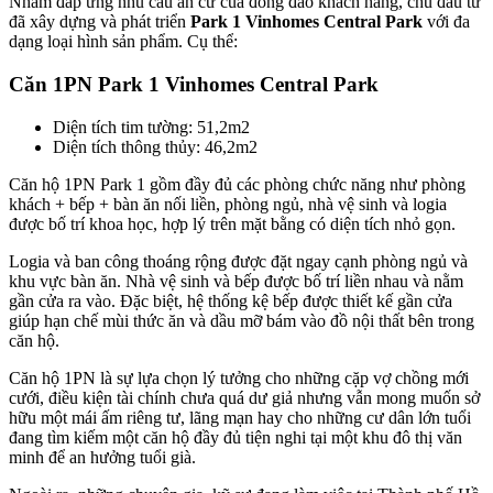
Nhằm đáp ứng nhu cầu an cư của đông đảo khách hàng, chủ đầu tư
đã xây dựng và phát triển
Park 1 Vinhomes Central Park
với đa
dạng loại hình sản phẩm. Cụ thể:
Căn 1PN Park 1 Vinhomes Central Park
Diện tích tim tường: 51,2m2
Diện tích thông thủy: 46,2m2
Căn hộ 1PN Park 1 gồm đầy đủ các phòng chức năng như phòng
khách + bếp + bàn ăn nối liền, phòng ngủ, nhà vệ sinh và logia
được bố trí khoa học, hợp lý trên mặt bằng có diện tích nhỏ gọn.
Logia và ban công thoáng rộng được đặt ngay cạnh phòng ngủ và
khu vực bàn ăn. Nhà vệ sinh và bếp được bố trí liền nhau và nằm
gần cửa ra vào. Đặc biệt, hệ thống kệ bếp được thiết kế gần cửa
giúp hạn chế mùi thức ăn và dầu mỡ bám vào đồ nội thất bên trong
căn hộ.
Căn hộ 1PN là sự lựa chọn lý tưởng cho những cặp vợ chồng mới
cưới, điều kiện tài chính chưa quá dư giả nhưng vẫn mong muốn sở
hữu một mái ấm riêng tư, lãng mạn hay cho những cư dân lớn tuổi
đang tìm kiếm một căn hộ đầy đủ tiện nghi tại một khu đô thị văn
minh để an hưởng tuổi già.