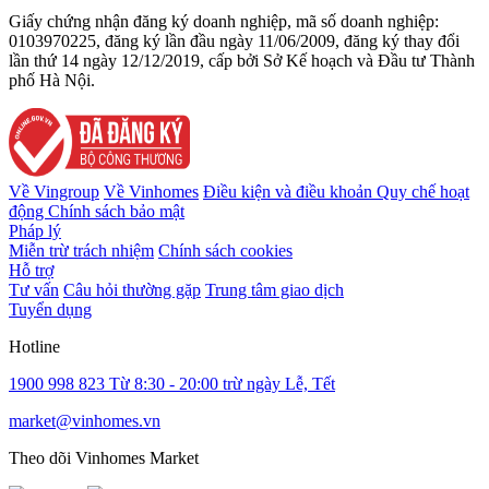
Giấy chứng nhận đăng ký doanh nghiệp, mã số doanh nghiệp:
0103970225, đăng ký lần đầu ngày 11/06/2009, đăng ký thay đổi
lần thứ 14 ngày 12/12/2019, cấp bởi Sở Kế hoạch và Đầu tư Thành
phố Hà Nội.
Về Vingroup
Về Vinhomes
Điều kiện và điều khoản
Quy chế hoạt
động
Chính sách bảo mật
Pháp lý
Miễn trừ trách nhiệm
Chính sách cookies
Hỗ trợ
Tư vấn
Câu hỏi thường gặp
Trung tâm giao dịch
Tuyển dụng
Hotline
1900 998 823
Từ 8:30 - 20:00 trừ ngày Lễ, Tết
market@vinhomes.vn
Theo dõi Vinhomes Market