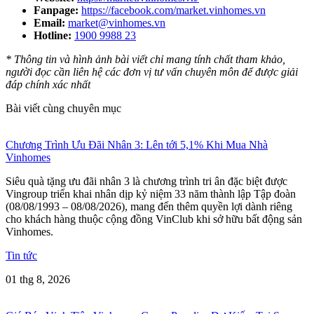
Fanpage:
https://facebook.com/market.vinhomes.vn
Email:
market@vinhomes.vn
Hotline:
1900 9988 23
* Thông tin và hình ảnh bài viết chỉ mang tính chất tham khảo,
người đọc cần liên hệ các đơn vị tư vấn chuyên môn để được giải
đáp chính xác nhất
Bài viết cùng chuyên mục
Chương Trình Ưu Đãi Nhân 3: Lên tới 5,1% Khi Mua Nhà
Vinhomes
Siêu quà tặng ưu đãi nhân 3 là chương trình tri ân đặc biệt được
Vingroup triển khai nhân dịp kỷ niệm 33 năm thành lập Tập đoàn
(08/08/1993 – 08/08/2026), mang đến thêm quyền lợi dành riêng
cho khách hàng thuộc cộng đồng VinClub khi sở hữu bất động sản
Vinhomes.
Tin tức
01 thg 8, 2026