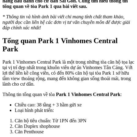
hàng đầu dành cho cư dân Sài Gòn. Cùng tìm hiểu thông tin
tổng quan về tòa Park 1 qua bài viết sau.
* Thông tin và hình ảnh bài viết chỉ mang tính chất tham khảo,
người đọc cần liên hệ các đơn vị tư vấn chuyên môn để được giải
đáp chính xác nhất!
Tổng quan Park 1 Vinhomes Central
Park
Park 1 Vinhomes Central Park là một trong những tòa căn hộ tọa lạc
tại vị trí đẹp nhất trong khuôn viên dự án Vinhomes Tân Cảng. Với
lợi thế liền kề công viên, có đến 80% căn hộ tại tòa Park 1 sở hữu
tầm view thoáng rộng, mang đến không gian sống thoải mái, trong
lành cho cư dân.
Thông tin tổng quan về tòa
Park 1 Vinhomes Central Park
:
Chiều cao: 38 tầng + 3 hầm gửi xe
Loại hình phát triển:
Căn hộ tiêu chuẩn: Từ 1PN đến 3PN
Căn Duplex shophouse
Căn Penthouse