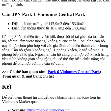
chăm sóc con cái, vừa đảm bảo được tính riêng cần thiết khi các con
trưởng thành.
Căn 3PN Park 1 Vinhomes Central Park
Diện tích tim tường: từ 115,9m2 đến 153,6m2
Diện tích thông thủy: từ 107,7m2 đến 143,3m2
Căn hộ 3PN có diện tích vượt trội, được bố trí tại góc của tòa căn
hộ, sở hữu tầm view thoáng, không bị che chắn. Loại hình căn hộ
này là lựa chọn phù hợp với các gia đình có nhiều thành viên chung
sống. Căn hộ gồm 3 phòng ngủ, 1 phòng khách, 2 nhà vệ sinh, 1
phòng bếp và lô gia. Ngoài ra, căn hộ cũng phù hợp với khách hàng
yêu thích không gian sống rộng rãi, có thể tùy biến chức năng các
phòng để phù hợp với nhu cầu sử dụng.
>>> Có thể bạn quan tâm:
Park 6 Vinhomes Central Park
:
Tổng quan & mặt bằng chi tiết
Kết
Để biết thêm thông tin chi tiết, quý khách hàng vui lòng liên hệ
Vinhomes Market qua:
Website:
https://market.vinhomes.vn/