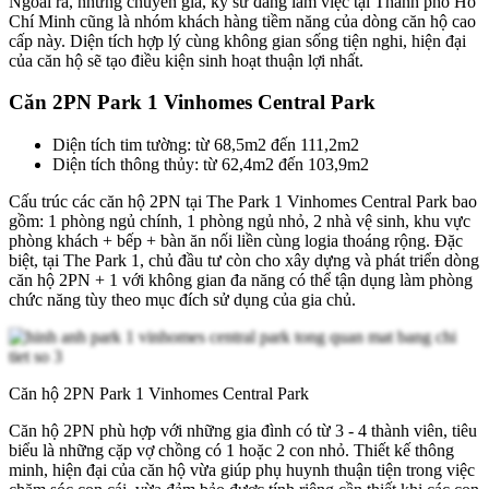
Ngoài ra, những chuyên gia, kỹ sư đang làm việc tại Thành phố Hồ
Chí Minh cũng là nhóm khách hàng tiềm năng của dòng căn hộ cao
cấp này. Diện tích hợp lý cùng không gian sống tiện nghi, hiện đại
của căn hộ sẽ tạo điều kiện sinh hoạt thuận lợi nhất.
Căn 2PN Park 1 Vinhomes Central Park
Diện tích tim tường: từ 68,5m2 đến 111,2m2
Diện tích thông thủy: từ 62,4m2 đến 103,9m2
Cấu trúc các căn hộ 2PN tại The Park 1 Vinhomes Central Park bao
gồm: 1 phòng ngủ chính, 1 phòng ngủ nhỏ, 2 nhà vệ sinh, khu vực
phòng khách + bếp + bàn ăn nối liền cùng logia thoáng rộng. Đặc
biệt, tại The Park 1, chủ đầu tư còn cho xây dựng và phát triển dòng
căn hộ 2PN + 1 với không gian đa năng có thể tận dụng làm phòng
chức năng tùy theo mục đích sử dụng của gia chủ.
Căn hộ 2PN Park 1 Vinhomes Central Park
Căn hộ 2PN phù hợp với những gia đình có từ 3 - 4 thành viên, tiêu
biểu là những cặp vợ chồng có 1 hoặc 2 con nhỏ. Thiết kế thông
minh, hiện đại của căn hộ vừa giúp phụ huynh thuận tiện trong việc