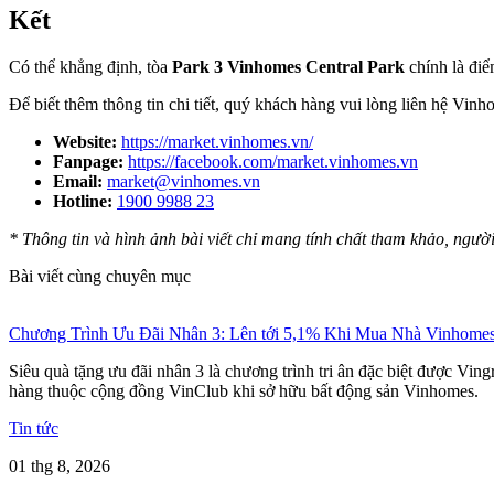
Kết
Có thể khẳng định, tòa
Park 3 Vinhomes Central Park
chính là điể
Để biết thêm thông tin chi tiết, quý khách hàng vui lòng liên hệ Vin
Website:
https://market.vinhomes.vn/
Fanpage:
https://facebook.com/market.vinhomes.vn
Email:
market@vinhomes.vn
Hotline:
1900 9988 23
* Thông tin và hình ảnh bài viết chỉ mang tính chất tham khảo, ngườ
Bài viết cùng chuyên mục
Chương Trình Ưu Đãi Nhân 3: Lên tới 5,1% Khi Mua Nhà Vinhome
Siêu quà tặng ưu đãi nhân 3 là chương trình tri ân đặc biệt được Vi
hàng thuộc cộng đồng VinClub khi sở hữu bất động sản Vinhomes.
Tin tức
01 thg 8, 2026