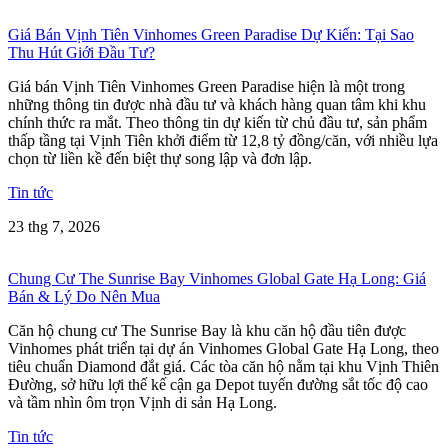
Giá Bán Vịnh Tiên Vinhomes Green Paradise Dự Kiến: Tại Sao
Thu Hút Giới Đầu Tư?
Giá bán Vịnh Tiên Vinhomes Green Paradise hiện là một trong
những thông tin được nhà đầu tư và khách hàng quan tâm khi khu
chính thức ra mắt. Theo thông tin dự kiến từ chủ đầu tư, sản phẩm
thấp tầng tại Vịnh Tiên khởi điểm từ 12,8 tỷ đồng/căn, với nhiều lựa
chọn từ liền kề đến biệt thự song lập và đơn lập.
Tin tức
23 thg 7, 2026
Chung Cư The Sunrise Bay Vinhomes Global Gate Hạ Long: Giá
Bán & Lý Do Nên Mua
Căn hộ chung cư The Sunrise Bay là khu căn hộ đầu tiên được
Vinhomes phát triển tại dự án Vinhomes Global Gate Hạ Long, theo
tiêu chuẩn Diamond đắt giá. Các tòa căn hộ nằm tại khu Vịnh Thiên
Đường, sở hữu lợi thế kế cận ga Depot tuyến đường sắt tốc độ cao
và tầm nhìn ôm trọn Vịnh di sản Hạ Long.
Tin tức