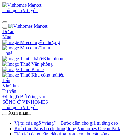
Thủ tục trực tuyến
Dự án
Mua
Mua chuyển nhượng
Mua chủ đầu tư
Thuê
Thuê nhà ở/Kinh doanh
Thuê Văn phòng
Thuê Bán lẻ
Thuê Khu công nghiệp
Bán
VinClub
Tư vấn
Định giá Bất động sản
SỐNG Ở VINHOMES
Thủ tục trực tuyến
Xem nhanh
Vị trí cửa ngõ “vàng” – Bước đệm cho giá trị tăng cao
Kiến trúc Paris hoa lệ trong lòng Vinhomes Ocean Park
Tiện ích đẳng cấp, đáp ứng trọn vẹn nhu cầu sống