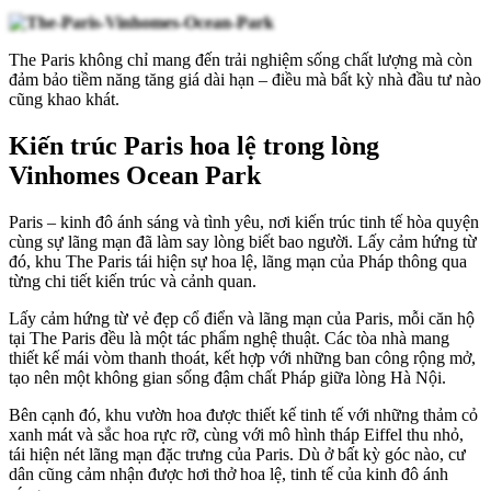
The Paris
không chỉ mang đến trải nghiệm sống chất lượng mà còn
đảm bảo tiềm năng tăng giá dài hạn – điều mà bất kỳ nhà đầu tư nào
cũng khao khát.
Kiến trúc Paris hoa lệ trong lòng
Vinhomes Ocean Park
Paris – kinh đô ánh sáng và tình yêu, nơi kiến trúc tinh tế hòa quyện
cùng sự lãng mạn đã làm say lòng biết bao người. Lấy cảm hứng từ
đó, khu
The Paris
tái hiện sự hoa lệ, lãng mạn của Pháp thông qua
từng chi tiết kiến trúc và cảnh quan.
Lấy cảm hứng từ vẻ đẹp cổ điển và lãng mạn của Paris, mỗi căn hộ
tại The Paris đều là một tác phẩm nghệ thuật. Các tòa nhà mang
thiết kế mái vòm thanh thoát, kết hợp với những ban công rộng mở,
tạo nên một không gian sống đậm chất Pháp giữa lòng Hà Nội.
Bên cạnh đó, khu vườn hoa được thiết kế tinh tế với những thảm cỏ
xanh mát và sắc hoa rực rỡ, cùng với mô hình tháp Eiffel thu nhỏ,
tái hiện nét lãng mạn đặc trưng của Paris. Dù ở bất kỳ góc nào, cư
dân cũng cảm nhận được hơi thở hoa lệ, tinh tế của kinh đô ánh