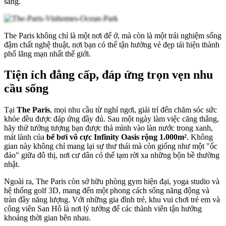
sáng.
The Paris không chỉ là một nơi để ở, mà còn là một trải nghiệm sống
đậm chất nghệ thuật, nơi bạn có thể tận hưởng vẻ đẹp tái hiện thành
phố lãng mạn nhất thế giới.
Tiện ích đẳng cấp, đáp ứng trọn vẹn nhu
cầu sống
Tại
The Paris
, mọi nhu cầu từ nghỉ ngơi, giải trí đến chăm sóc sức
khỏe đều được đáp ứng đầy đủ. Sau một ngày làm việc căng thẳng,
hãy thử tưởng tượng bạn được thả mình vào làn nước trong xanh,
mát lành của
bể bơi vô cực Infinity Oasis rộng 1.000m²
. Không
gian này không chỉ mang lại sự thư thái mà còn giống như một "ốc
đảo" giữa đô thị, nơi cư dân có thể tạm rời xa những bộn bề thường
nhật.
Ngoài ra, The Paris còn sở hữu phòng gym hiện đại, yoga studio và
hệ thống golf 3D, mang đến một phong cách sống năng động và
tràn đầy năng lượng. Với những gia đình trẻ, khu vui chơi trẻ em và
công viên San Hô là nơi lý tưởng để các thành viên tận hưởng
khoảng thời gian bên nhau.