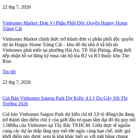
22 thg 7, 2026
Vinhomes Market: Đơn Vị Phân Phối Độc Quyền Happy Home
Tràng Cát
Vinhomes Market chính thức trở thành đơn vị phân phối độc quyền
dự án Happy Home Tràng Cát – khu đô thị nhà ở xã hội do
Vinhomes phát triển tại phường Hải An, TP. Hải Phòng, đồng thời
tiếp nhận hồ sơ đăng ký mua căn hộ tòa R2 và R3 thuộc khu The
Rise.
Tin tức
22 thg 7, 2026
Giá Bán Vinhomes Saigon Park Dự Kiến: 4 Lý Do Gây Sốt Thị
Trường 2026
Giá bán Vinhomes Saigon Park dự kiến chỉ từ 3,9 tỷ đồng/căn đang
trở thành tâm điểm chú ý của giới đầu tư quan tâm đại đô thị quy mô
1.080ha của Vinhomes tại Tây Bắc TP.HCM. Giữa thực tế nguồn
cung các dự án thấp tầng quy mô lớn ngày càng hạn chế, mức giá
khởi điểm này được xem là khá khác biệt so với mặt bằng chung