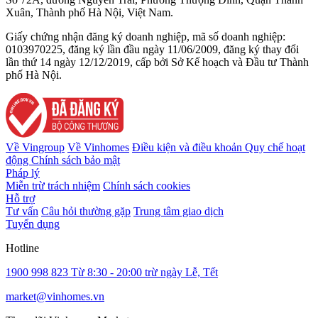
Xuân, Thành phố Hà Nội, Việt Nam.
Giấy chứng nhận đăng ký doanh nghiệp, mã số doanh nghiệp:
0103970225, đăng ký lần đầu ngày 11/06/2009, đăng ký thay đổi
lần thứ 14 ngày 12/12/2019, cấp bởi Sở Kế hoạch và Đầu tư Thành
phố Hà Nội.
Về Vingroup
Về Vinhomes
Điều kiện và điều khoản
Quy chế hoạt
động
Chính sách bảo mật
Pháp lý
Miễn trừ trách nhiệm
Chính sách cookies
Hỗ trợ
Tư vấn
Câu hỏi thường gặp
Trung tâm giao dịch
Tuyển dụng
Hotline
1900 998 823
Từ 8:30 - 20:00 trừ ngày Lễ, Tết
market@vinhomes.vn