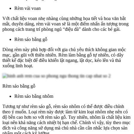
Rèm vải voan
Với chất liệu voan nhẹ nhàng cùng những họa tiết và hoa văn bắt
mắt, duyên dáng, rèm vải voan sẽ là một điểm nhấn ấn tượng trong
phong cách trang trí phòng ngủ “điệu đà” dành cho các bé gái.
Rèm sáo bằng gỗ
Dòng rèm này phù hợp đối với gia chủ yêu thích không gian mộc
mạc, gần gũi với thiên nhiên. Rèm làm bằng gỗ tự nhiên, có dây
thiết kế đặc biệt để điều khiển lật ngang, lật dọc, kéo lên và thả
xuống linh hoạt.
Rèm sáo bằng gỗ
Rèm sáo bằng nhôm
Tương tự như rèm sáo gỗ, rèm sáo nhôm có thể được điều chỉnh
theo ý muốn. Loại rèm này được làm từ kim loại nhôm nhẹ nên có
độ bền cao hơn so với rèm sáo gỗ. Tuy nhiên, nhôm là chất liệu kim
loại nên khả năng cách nhiệt bị hạn chế. Chính vì vậy, tùy theo mục
đích và công năng sử dụng mà chủ nhà cần cân nhắc lựa chọn sản
phẩm một cách kỹ lưỡng.