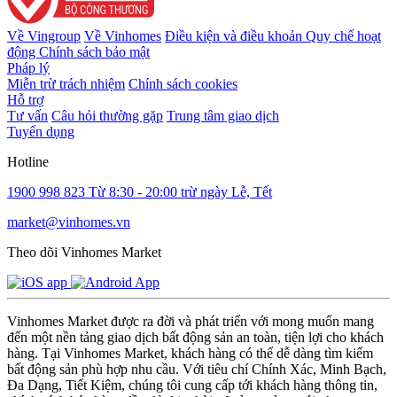
Về Vingroup
Về Vinhomes
Điều kiện và điều khoản
Quy chế hoạt
động
Chính sách bảo mật
Pháp lý
Miễn trừ trách nhiệm
Chính sách cookies
Hỗ trợ
Tư vấn
Câu hỏi thường gặp
Trung tâm giao dịch
Tuyển dụng
Hotline
1900 998 823
Từ 8:30 - 20:00 trừ ngày Lễ, Tết
market@vinhomes.vn
Theo dõi Vinhomes Market
Vinhomes Market được ra đời và phát triển với mong muốn mang
đến một nền tảng giao dịch bất động sản an toàn, tiện lợi cho khách
hàng. Tại Vinhomes Market, khách hàng có thể dễ dàng tìm kiếm
bất động sản phù hợp nhu cầu. Với tiêu chí Chính Xác, Minh Bạch,
Đa Dạng, Tiết Kiệm, chúng tôi cung cấp tới khách hàng thông tin,