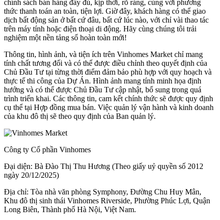
chính sách bán hàng đầy đủ, kịp thời, rõ ràng, cùng với phương
thức thanh toán an toàn, tiện lợi. Giờ đây, khách hàng có thể giao
dịch bất động sản ở bất cứ đâu, bất cứ lúc nào, với chỉ vài thao tác
trên máy tính hoặc điện thoại di động. Hãy cùng chúng tôi trải
nghiệm một nền tảng số hoàn toàn mới!
Thông tin, hình ảnh, và tiện ích trên Vinhomes Market chỉ mang
tính chất tương đối và có thể được điều chỉnh theo quyết định của
Chủ Đầu Tư tại từng thời điểm đảm bảo phù hợp với quy hoạch và
thực tế thi công của Dự Án. Hình ảnh mang tính minh họa định
hướng và có thể được Chủ Đầu Tư cập nhật, bổ sung trong quá
trình triển khai. Các thông tin, cam kết chính thức sẽ được quy định
cụ thể tại Hợp đồng mua bán. Việc quản lý vận hành và kinh doanh
của khu đô thị sẽ theo quy định của Ban quản lý.
Công ty Cổ phần Vinhomes
Đại diện: Bà Đào Thị Thu Hương (Theo giấy uỷ quyền số 2012
ngày 20/12/2025)
Địa chỉ: Tòa nhà văn phòng Symphony, Đường Chu Huy Mân,
Khu đô thị sinh thái Vinhomes Riverside, Phường Phúc Lợi, Quận
Long Biên, Thành phố Hà Nội, Việt Nam.