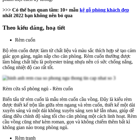
>>> Có thể bạn quan tâm: 10+ mẫu
kệ gỗ phòng khách đẹp
nhất 2022 bạn không nên bỏ qua
Theo kiểu dáng, hoạ tiết
Rèm cuốn
Bộ rèm cuốn được làm từ chất liệu và màu sắc thích hợp sẽ tạo cảm
giác gọn gàng, ngăn nắp cho căn phòng. Rèm cuốn thường được
làm bằng chất liệu là polyester tráng nhựa nên có sức chống nắng,
chống nhiệt độ cao rất tốt.
Rèm cửa sổ phòng ngủ - Rèm cuốn
Biến tấu từ rèm cuốn là mẫu rèm cuốn cầu vồng. Đây là kiểu rèm
được thiết kế trộn lẫn giữa rèm ngang và rèm cuốn, thiết kế một dài
xuyên sáng và một dải không xuyên sáng xen kẽ lẫn nhau, giúp dễ
dàng điều chỉnh độ sáng tối cho căn phòng một cách linh hoạt. Rèm
cầu vồng cũng như kèm roman, gọn và không chiếm thêm bất kì
không gian nào trong phòng ngủ.
Rèm tranh