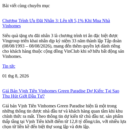
Bài viết cùng chuyên mục
Chương Trình Ưu Đãi Nhân 3: Lên tới 5,1% Khi Mua Nhà
Vinhomes
Siêu quà tặng ưu đãi nhân 3 là chương trình tri ân đặc biệt được
Vingroup triển khai nhân dịp kỷ niệm 33 năm thành lập Tập đoàn
(08/08/1993 – 08/08/2026), mang đến thêm quyền lợi dành riêng
cho khách hàng thuộc cộng đồng VinClub khi sở hữu bất động sản
Vinhomes.
Tin tức
01 thg 8, 2026
Giá Bán Vịnh Tiên Vinhomes Green Paradise Dự Kiến: Tại Sao
Thu Hút Giới Đầu Tư?
Giá bán Vịnh Tiên Vinhomes Green Paradise hiện là một trong
những thông tin được nhà đầu tư và khách hàng quan tâm khi khu
chính thức ra mắt. Theo thông tin dự kiến từ chủ đầu tư, sản phẩm
thấp tầng tại Vịnh Tiên khởi điểm từ 12,8 tỷ đồng/căn, với nhiều lựa
chọn từ liền kề đến biệt thự song lập và đơn lập.