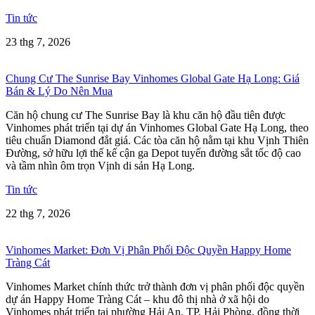
Tin tức
23 thg 7, 2026
Chung Cư The Sunrise Bay Vinhomes Global Gate Hạ Long: Giá
Bán & Lý Do Nên Mua
Căn hộ chung cư The Sunrise Bay là khu căn hộ đầu tiên được
Vinhomes phát triển tại dự án Vinhomes Global Gate Hạ Long, theo
tiêu chuẩn Diamond đắt giá. Các tòa căn hộ nằm tại khu Vịnh Thiên
Đường, sở hữu lợi thế kế cận ga Depot tuyến đường sắt tốc độ cao
và tầm nhìn ôm trọn Vịnh di sản Hạ Long.
Tin tức
22 thg 7, 2026
Vinhomes Market: Đơn Vị Phân Phối Độc Quyền Happy Home
Tràng Cát
Vinhomes Market chính thức trở thành đơn vị phân phối độc quyền
dự án Happy Home Tràng Cát – khu đô thị nhà ở xã hội do
Vinhomes phát triển tại phường Hải An, TP. Hải Phòng, đồng thời