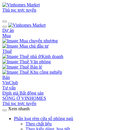
Thủ tục trực tuyến
Dự án
Mua
Mua chuyển nhượng
Mua chủ đầu tư
Thuê
Thuê nhà ở/Kinh doanh
Thuê Văn phòng
Thuê Bán lẻ
Thuê Khu công nghiệp
Bán
VinClub
Tư vấn
Định giá Bất động sản
SỐNG Ở VINHOMES
Thủ tục trực tuyến
Xem nhanh
Phân loại rèm cửa sổ phòng ngủ
Theo chất liệu
Theo kiểu dáng, hoạ tiết