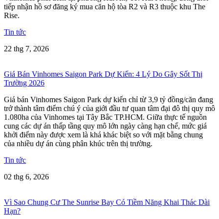
tiếp nhận hồ sơ đăng ký mua căn hộ tòa R2 và R3 thuộc khu The
Rise.
Tin tức
22 thg 7, 2026
Giá Bán Vinhomes Saigon Park Dự Kiến: 4 Lý Do Gây Sốt Thị
Trường 2026
Giá bán Vinhomes Saigon Park dự kiến chỉ từ 3,9 tỷ đồng/căn đang
trở thành tâm điểm chú ý của giới đầu tư quan tâm đại đô thị quy mô
1.080ha của Vinhomes tại Tây Bắc TP.HCM. Giữa thực tế nguồn
cung các dự án thấp tầng quy mô lớn ngày càng hạn chế, mức giá
khởi điểm này được xem là khá khác biệt so với mặt bằng chung
của nhiều dự án cùng phân khúc trên thị trường.
Tin tức
02 thg 6, 2026
Vì Sao Chung Cư The Sunrise Bay Có Tiềm Năng Khai Thác Dài
Hạn?