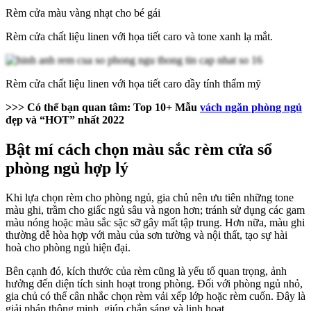
Rèm cửa màu vàng nhạt cho bé gái
Rèm cửa chất liệu linen với họa tiết caro và tone xanh lạ mắt.
Rèm cửa chất liệu linen với họa tiết caro đầy tính thẩm mỹ
>>> Có thể bạn quan tâm:
Top 10+ Mẫu
vách ngăn phòng ngủ
đẹp và “HOT” nhất 2022
Bật mí cách chọn màu sắc rèm cửa sổ
phòng ngủ hợp lý
Khi lựa chọn rèm cho phòng ngủ, gia chủ nên ưu tiên những tone
màu ghi, trầm cho giấc ngủ sâu và ngon hơn; tránh sử dụng các gam
màu nóng hoặc màu sắc sặc sỡ gây mất tập trung. Hơn nữa, màu ghi
thường dễ hòa hợp với màu của sơn tường và nội thất, tạo sự hài
hoà cho phòng ngủ hiện đại.
Bên cạnh đó, kích thước của rèm cũng là yếu tố quan trọng, ảnh
hưởng đến diện tích sinh hoạt trong phòng. Đối với phòng ngủ nhỏ,
gia chủ có thể cân nhắc chọn rèm vải xếp lớp hoặc rèm cuốn. Đây là
giải pháp thông minh, giúp chắn sáng và linh hoạt.