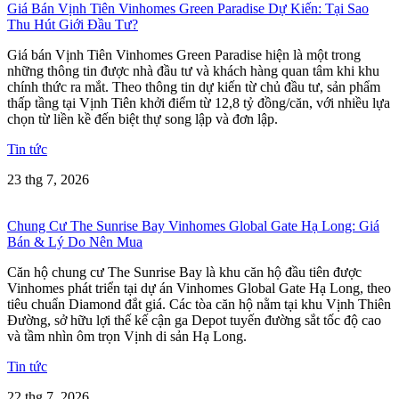
Giá Bán Vịnh Tiên Vinhomes Green Paradise Dự Kiến: Tại Sao
Thu Hút Giới Đầu Tư?
Giá bán Vịnh Tiên Vinhomes Green Paradise hiện là một trong
những thông tin được nhà đầu tư và khách hàng quan tâm khi khu
chính thức ra mắt. Theo thông tin dự kiến từ chủ đầu tư, sản phẩm
thấp tầng tại Vịnh Tiên khởi điểm từ 12,8 tỷ đồng/căn, với nhiều lựa
chọn từ liền kề đến biệt thự song lập và đơn lập.
Tin tức
23 thg 7, 2026
Chung Cư The Sunrise Bay Vinhomes Global Gate Hạ Long: Giá
Bán & Lý Do Nên Mua
Căn hộ chung cư The Sunrise Bay là khu căn hộ đầu tiên được
Vinhomes phát triển tại dự án Vinhomes Global Gate Hạ Long, theo
tiêu chuẩn Diamond đắt giá. Các tòa căn hộ nằm tại khu Vịnh Thiên
Đường, sở hữu lợi thế kế cận ga Depot tuyến đường sắt tốc độ cao
và tầm nhìn ôm trọn Vịnh di sản Hạ Long.
Tin tức
22 thg 7, 2026