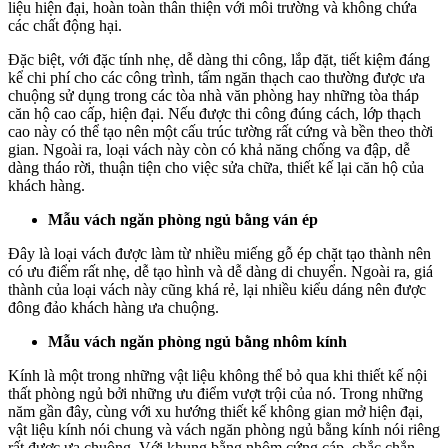
liệu hiện đại, hoàn toàn thân thiện với môi trường và không chứa
các chất động hại.
Đặc biệt, với đặc tính nhẹ, dễ dàng thi công, lắp đặt, tiết kiệm đáng
kể chi phí cho các công trình, tấm ngăn thạch cao thường được ưa
chuộng sử dụng trong các tòa nhà văn phòng hay những tòa tháp
căn hộ cao cấp, hiện đại. Nếu được thi công đúng cách, lớp thạch
cao này có thể tạo nên một cấu trúc tường rất cứng và bền theo thời
gian. Ngoài ra, loại vách này còn có khả năng chống va đập, dễ
dàng tháo rời, thuận tiện cho việc sửa chữa, thiết kế lại căn hộ của
khách hàng.
Mẫu vách ngăn phòng ngủ bằng ván ép
Đây là loại vách được làm từ nhiều miếng gỗ ép chặt tạo thành nên
có ưu điểm rất nhẹ, dễ tạo hình và dễ dàng di chuyển. Ngoài ra, giá
thành của loại vách này cũng khá rẻ, lại nhiều kiểu dáng nên được
đông đảo khách hàng ưa chuộng.
Mẫu vách ngăn phòng ngủ bằng nhôm kính
Kính là một trong những vật liệu không thể bỏ qua khi thiết kế nội
thất phòng ngủ bởi những ưu điểm vượt trội của nó. Trong những
năm gần đây, cùng với xu hướng thiết kế không gian mở hiện đại,
vật liệu kính nói chung và vách ngăn phòng ngủ bằng kính nói riêng
rất được ưa chuộng. Với khung bằng nhôm cứng cáp, chắc chắn,