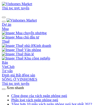
Thủ tục trực tuyến
Dự án
Mua
Mua chuyển nhượng
Mua chủ đầu tư
Thuê
Thuê nhà ở/Kinh doanh
Thuê Văn phòng
Thuê Bán lẻ
Thuê Khu công nghiệp
Bán
VinClub
Tư vấn
Định giá Bất động sản
SỐNG Ở VINHOMES
Thủ tục trực tuyến
Xem nhanh
Công dụng của vách ngăn phòng ngủ
Phân loại vách ngăn phòng ngủ
Tổng hợp 10 mẫu vách ngăn phòng ngủ hot nhất 2022