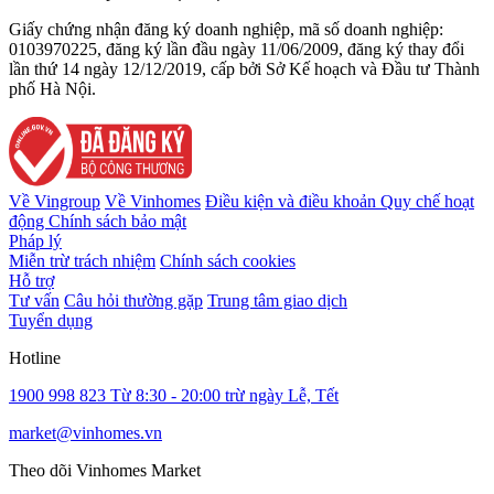
Giấy chứng nhận đăng ký doanh nghiệp, mã số doanh nghiệp:
0103970225, đăng ký lần đầu ngày 11/06/2009, đăng ký thay đổi
lần thứ 14 ngày 12/12/2019, cấp bởi Sở Kế hoạch và Đầu tư Thành
phố Hà Nội.
Về Vingroup
Về Vinhomes
Điều kiện và điều khoản
Quy chế hoạt
động
Chính sách bảo mật
Pháp lý
Miễn trừ trách nhiệm
Chính sách cookies
Hỗ trợ
Tư vấn
Câu hỏi thường gặp
Trung tâm giao dịch
Tuyển dụng
Hotline
1900 998 823
Từ 8:30 - 20:00 trừ ngày Lễ, Tết
market@vinhomes.vn
Theo dõi Vinhomes Market