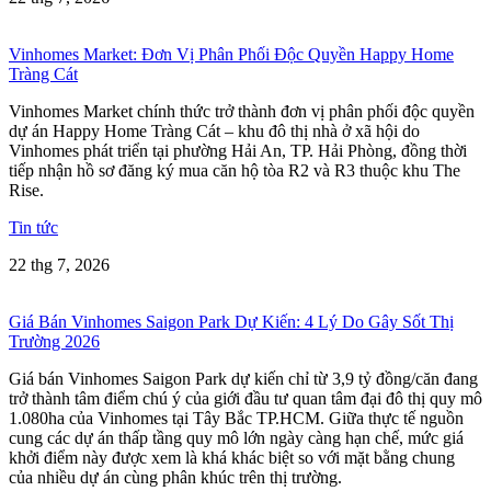
Vinhomes Market: Đơn Vị Phân Phối Độc Quyền Happy Home
Tràng Cát
Vinhomes Market chính thức trở thành đơn vị phân phối độc quyền
dự án Happy Home Tràng Cát – khu đô thị nhà ở xã hội do
Vinhomes phát triển tại phường Hải An, TP. Hải Phòng, đồng thời
tiếp nhận hồ sơ đăng ký mua căn hộ tòa R2 và R3 thuộc khu The
Rise.
Tin tức
22 thg 7, 2026
Giá Bán Vinhomes Saigon Park Dự Kiến: 4 Lý Do Gây Sốt Thị
Trường 2026
Giá bán Vinhomes Saigon Park dự kiến chỉ từ 3,9 tỷ đồng/căn đang
trở thành tâm điểm chú ý của giới đầu tư quan tâm đại đô thị quy mô
1.080ha của Vinhomes tại Tây Bắc TP.HCM. Giữa thực tế nguồn
cung các dự án thấp tầng quy mô lớn ngày càng hạn chế, mức giá
khởi điểm này được xem là khá khác biệt so với mặt bằng chung
của nhiều dự án cùng phân khúc trên thị trường.