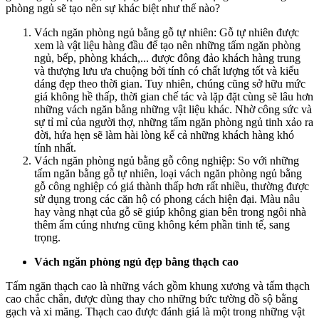
phòng ngủ sẽ tạo nên sự khác biệt như thế nào?
Vách ngăn phòng ngủ bằng gỗ tự nhiên: Gỗ tự nhiên được
xem là vật liệu hàng đầu để tạo nên những tấm ngăn phòng
ngủ, bếp, phòng khách,... được đông đảo khách hàng trung
và thượng lưu ưa chuộng bởi tính có chất lượng tốt và kiểu
dáng đẹp theo thời gian. Tuy nhiên, chúng cũng sở hữu mức
giá không hề thấp, thời gian chế tác và lặp đặt cùng sẽ lâu hơn
những vách ngăn bằng những vật liệu khác. Nhờ công sức và
sự tỉ mỉ của người thợ, những tấm ngăn phòng ngủ tinh xảo ra
đời, hứa hẹn sẽ làm hài lòng kể cả những khách hàng khó
tính nhất.
Vách ngăn phòng ngủ bằng gỗ công nghiệp: So với những
tấm ngăn bằng gỗ tự nhiên, loại vách ngăn phòng ngủ bằng
gỗ công nghiệp có giá thành thấp hơn rất nhiều, thường được
sử dụng trong các căn hộ có phong cách hiện đại. Màu nâu
hay vàng nhạt của gỗ sẽ giúp không gian bên trong ngôi nhà
thêm ấm cúng nhưng cũng không kém phần tinh tế, sang
trọng.
Vách ngăn phòng ngủ đẹp bằng thạch cao
Tấm ngăn thạch cao là những vách gồm khung xương và tấm thạch
cao chắc chắn, được dùng thay cho những bức tường đồ sộ bằng
gạch và xi măng. Thạch cao được đánh giá là một trong những vật