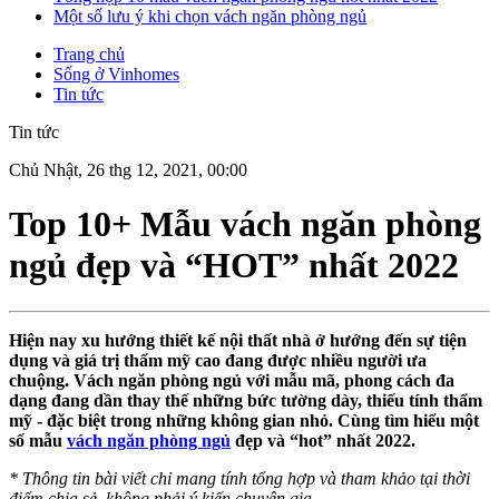
Một số lưu ý khi chọn vách ngăn phòng ngủ
Trang chủ
Sống ở Vinhomes
Tin tức
Tin tức
Chủ Nhật, 26 thg 12, 2021, 00:00
Top 10+ Mẫu vách ngăn phòng
ngủ đẹp và “HOT” nhất 2022
Hiện nay xu hướng thiết kế nội thất nhà ở hướng đến sự tiện
dụng và giá trị thẩm mỹ cao đang được nhiều người ưa
chuộng. Vách ngăn phòng ngủ với mẫu mã, phong cách đa
dạng đang dần thay thế những bức tường dày, thiếu tính thẩm
mỹ - đặc biệt trong những không gian nhỏ. Cùng tìm hiểu một
số mẫu
vách ngăn phòng ngủ
đẹp và “hot” nhất 2022.
*
Thông tin bài viết chỉ mang tính tổng hợp và tham khảo tại thời
điểm chia sẻ, không phải ý kiến chuyên gia.