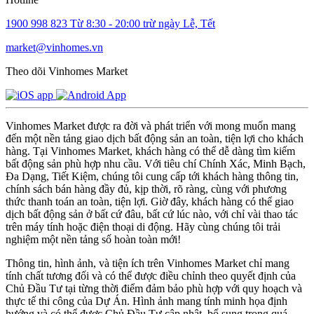
1900 998 823
Từ 8:30 - 20:00 trừ ngày Lễ, Tết
market@vinhomes.vn
Theo dõi Vinhomes Market
Vinhomes Market được ra đời và phát triển với mong muốn mang
đến một nền tảng giao dịch bất động sản an toàn, tiện lợi cho khách
hàng. Tại Vinhomes Market, khách hàng có thể dễ dàng tìm kiếm
bất động sản phù hợp nhu cầu. Với tiêu chí Chính Xác, Minh Bạch,
Đa Dạng, Tiết Kiệm, chúng tôi cung cấp tới khách hàng thông tin,
chính sách bán hàng đầy đủ, kịp thời, rõ ràng, cùng với phương
thức thanh toán an toàn, tiện lợi. Giờ đây, khách hàng có thể giao
dịch bất động sản ở bất cứ đâu, bất cứ lúc nào, với chỉ vài thao tác
trên máy tính hoặc điện thoại di động. Hãy cùng chúng tôi trải
nghiệm một nền tảng số hoàn toàn mới!
Thông tin, hình ảnh, và tiện ích trên Vinhomes Market chỉ mang
tính chất tương đối và có thể được điều chỉnh theo quyết định của
Chủ Đầu Tư tại từng thời điểm đảm bảo phù hợp với quy hoạch và
thực tế thi công của Dự Án. Hình ảnh mang tính minh họa định
hướng và có thể được Chủ Đầu Tư cập nhật, bổ sung trong quá