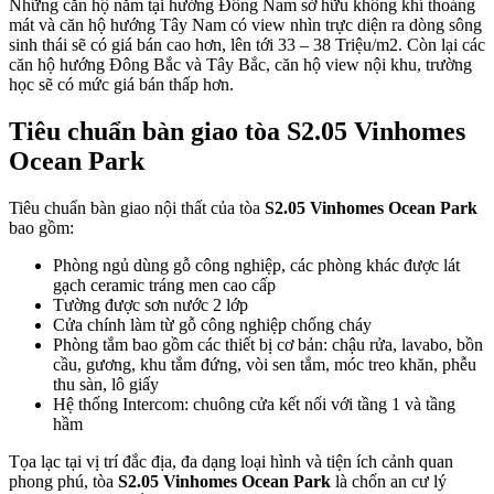
Những căn hộ nằm tại hướng Đông Nam sở hữu không khí thoáng
mát và căn hộ hướng Tây Nam có view nhìn trực diện ra dòng sông
sinh thái sẽ có giá bán cao hơn, lên tới 33 – 38 Triệu/m2. Còn lại các
căn hộ hướng Đông Bắc và Tây Bắc, căn hộ view nội khu, trường
học sẽ có mức giá bán thấp hơn.
Tiêu chuẩn bàn giao tòa S2.05 Vinhomes
Ocean Park
Tiêu chuẩn bàn giao nội thất của tòa
S2.05 Vinhomes Ocean Park
bao gồm:
Phòng ngủ dùng gỗ công nghiệp, các phòng khác được lát
gạch ceramic tráng men cao cấp
Tường được sơn nước 2 lớp
Cửa chính làm từ gỗ công nghiệp chống cháy
Phòng tắm bao gồm các thiết bị cơ bản: chậu rửa, lavabo, bồn
cầu, gương, khu tắm đứng, vòi sen tắm, móc treo khăn, phễu
thu sàn, lô giấy
Hệ thống Intercom: chuông cửa kết nối với tầng 1 và tầng
hầm
Tọa lạc tại vị trí đắc địa, đa dạng loại hình và tiện ích cảnh quan
phong phú, tòa
S2.05 Vinhomes Ocean Park
là chốn an cư lý