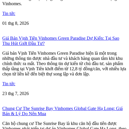
Vinhomes.
Tin tức
01 thg 8, 2026
Giá Bán Vịnh Tiên Vinhomes Green Paradise Dự Kiến: Tại Sao
Thu Hút Giới Đầu Tư?
Giá bán Vịnh Tiên Vinhomes Green Paradise hiện là một trong
những thông tin được nhà đầu tư và khách hàng quan tâm khi khu
chính thức ra mắt. Theo thông tin dự kiến từ chủ đầu tư, sản phẩm
thấp tầng tại Vịnh Tiên khởi điểm từ 12,8 tỷ đồng/căn, với nhiều lựa
chọn từ liền kề đến biệt thự song lập và đơn lập.
Tin tức
23 thg 7, 2026
Chung Cư The Sunrise Bay Vinhomes Global Gate Hạ Long: Giá
Bán & Lý Do Nên Mua
Căn hộ chung cư The Sunrise Bay là khu căn hộ đầu tiên được
Vinhomes phát triển tại dự án Vinhomes Global Gate Hạ Long, theo