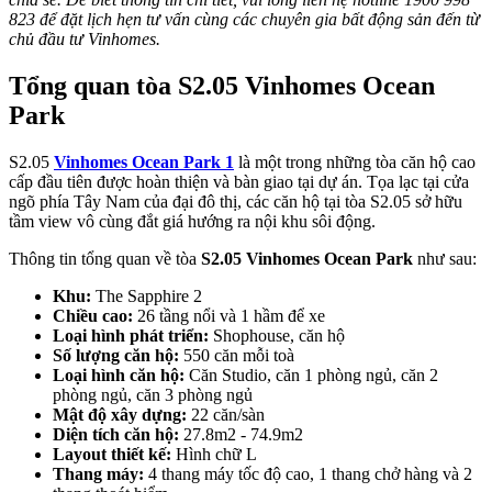
823 để đặt lịch hẹn tư vấn cùng các chuyên gia bất động sản đến từ
chủ đầu tư Vinhomes.
Tổng quan tòa S2.05 Vinhomes Ocean
Park
S2.05
Vinhomes Ocean Park 1
là một trong những tòa căn hộ cao
cấp đầu tiên được hoàn thiện và bàn giao tại dự án. Tọa lạc tại cửa
ngõ phía Tây Nam của đại đô thị, các căn hộ tại tòa S2.05 sở hữu
tầm view vô cùng đắt giá hướng ra nội khu sôi động.
Thông tin tổng quan về tòa
S2.05 Vinhomes Ocean Park
như sau:
Khu:
The Sapphire 2
Chiều cao:
26 tầng nổi và 1 hầm để xe
Loại hình phát triển:
Shophouse, căn hộ
Số lượng căn hộ:
550 căn mỗi toà
Loại hình căn hộ:
Căn Studio, căn 1 phòng ngủ, căn 2
phòng ngủ, căn 3 phòng ngủ
Mật độ xây dựng:
22 căn/sàn
Diện tích căn hộ:
27.8m2 - 74.9m2
Layout thiết kế:
Hình chữ L
Thang máy:
4 thang máy tốc độ cao, 1 thang chở hàng và 2