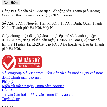
Xem thêm
Công ty Cổ phần Sàn Giao dịch Bất động sản Thành phố Hoàng
Gia (một thành viên của công ty CP Vinhomes).
Số 72A, đường Nguyễn Trãi, Phường Thượng Đình, Quận Thanh
Xuân, Thành phố Hà Nội, Việt Nam.
Giấy chứng nhận đăng ký doanh nghiệp, mã số doanh nghiệp:
0103970225, đăng ký lần đầu ngày 11/06/2009, đăng ký thay đổi
lần thứ 14 ngày 12/12/2019, cấp bởi Sở Kế hoạch và Đầu tư Thành
phố Hà Nội.
Về Vingroup
Về Vinhomes
Điều kiện và điều khoản
Quy chế hoạt
động
Chính sách bảo mật
Pháp lý
Miễn trừ trách nhiệm
Chính sách cookies
Hỗ trợ
Tư vấn
Câu hỏi thường gặp
Trung tâm giao dịch
Tuyển dụng
Hotline