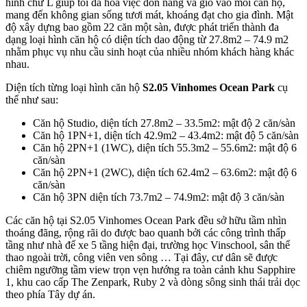
hình chữ L giúp tối đa hóa việc đón nắng và gió vào mỗi căn hộ,
mang đến không gian sống tươi mát, khoáng đạt cho gia đình. Mật
độ xây dựng bao gồm 22 căn một sàn, được phát triển thành đa
dạng loại hình căn hộ có diện tích dao động từ 27.8m2 – 74.9 m2
nhằm phục vụ nhu cầu sinh hoạt của nhiều nhóm khách hàng khác
nhau.
Diện tích từng loại hình căn hộ
S2.05 Vinhomes Ocean Park
cụ
thể như sau:
Căn hộ Studio, diện tích 27.8m2 – 33.5m2: mật độ 2 căn/sàn
Căn hộ 1PN+1, diện tích 42.9m2 – 43.4m2: mật độ 5 căn/sàn
Căn hộ 2PN+1 (1WC), diện tích 55.3m2 – 55.6m2: mật độ 6
căn/sàn
Căn hộ 2PN+1 (2WC), diện tích 62.4m2 – 63.6m2: mật độ 6
căn/sàn
Căn hộ 3PN diện tích 73.7m2 – 74.9m2: mật độ 3 căn/sàn
Các căn hộ tại S2.05 Vinhomes Ocean Park đều sở hữu tầm nhìn
thoáng đãng, rộng rãi do được bao quanh bởi các công trình thấp
tầng như nhà để xe 5 tầng hiện đại, trường học Vinschool, sân thể
thao ngoài trời, công viên ven sông … Tại đây, cư dân sẽ được
chiêm ngưỡng tầm view trọn vẹn hướng ra toàn cảnh khu Sapphire
1, khu cao cấp The Zenpark, Ruby 2 và dòng sông sinh thái trải dọc
theo phía Tây dự án.