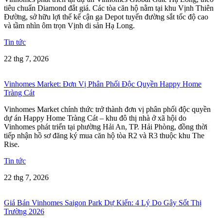
tiêu chuẩn Diamond đắt giá. Các tòa căn hộ nằm tại khu Vịnh Thiên
Đường, sở hữu lợi thế kế cận ga Depot tuyến đường sắt tốc độ cao
và tầm nhìn ôm trọn Vịnh di sản Hạ Long.
Tin tức
22 thg 7, 2026
Vinhomes Market: Đơn Vị Phân Phối Độc Quyền Happy Home
Tràng Cát
Vinhomes Market chính thức trở thành đơn vị phân phối độc quyền
dự án Happy Home Tràng Cát – khu đô thị nhà ở xã hội do
Vinhomes phát triển tại phường Hải An, TP. Hải Phòng, đồng thời
tiếp nhận hồ sơ đăng ký mua căn hộ tòa R2 và R3 thuộc khu The
Rise.
Tin tức
22 thg 7, 2026
Giá Bán Vinhomes Saigon Park Dự Kiến: 4 Lý Do Gây Sốt Thị
Trường 2026