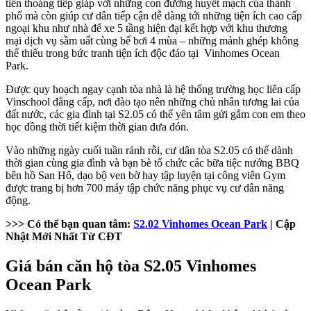
tiền thoáng tiếp giáp với những con đường huyết mạch của thành
phố mà còn giúp cư dân tiếp cận dễ dàng tới những tiện ích cao cấp
ngoại khu như nhà để xe 5 tầng hiện đại kết hợp với khu thương
mại dịch vụ sầm uất cùng bể bơi 4 mùa – những mảnh ghép không
thể thiếu trong bức tranh tiện ích độc đáo tại Vinhomes Ocean
Park.
Được quy hoạch ngay cạnh tòa nhà là hệ thống trường học liên cấp
Vinschool đẳng cấp, nơi đào tạo nên những chủ nhân tương lai của
đất nước, các gia đình tại S2.05 có thể yên tâm gửi gắm con em theo
học đồng thời tiết kiệm thời gian đưa đón.
Vào những ngày cuối tuần rảnh rỗi, cư dân tòa S2.05 có thể dành
thời gian cùng gia đình và bạn bè tổ chức các bữa tiệc nướng BBQ
bên hồ San Hô, dạo bộ ven bờ hay tập luyện tại công viên Gym
được trang bị hơn 700 máy tập chức năng phục vụ cư dân năng
động.
>>> Có thể bạn quan tâm:
S2.02 Vinhomes Ocean Park
| Cập
Nhật Mới Nhất Từ CĐT
Giá bán căn hộ tòa S2.05 Vinhomes
Ocean Park