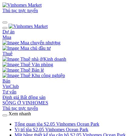
Thủ tục trực tuyến
Dự án
Mua
Mua chuyển nhượng
Mua chủ đầu tư
Thuê
Thuê nhà ở/Kinh doanh
Thuê Văn phòng
Thuê Bán lẻ
Thuê Khu công nghiệp
Bán
VinClub
Tư vấn
Định giá Bất động sản
SỐNG Ở VINHOMES
Thủ tục trực tuyến
Xem nhanh
Tổng quan tòa S2.05 Vinhomes Ocean Park
Vị trí tòa S2.05 Vinhomes Ocean Park
Mặt bằng thiết kế tòa căn hộ S2.05 Vinhomes Ocean Park