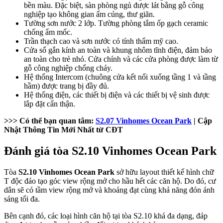
bền màu. Đặc biệt, sàn phòng ngủ được lát bằng gỗ công
nghiệp tạo không gian ấm cúng, thư giãn.
Tường sơn nước 2 lớp. Tường phòng tắm ốp gạch ceramic
chống ẩm mốc.
Trần thạch cao và sơn nước có tính thẩm mỹ cao.
Cửa sổ gắn kính an toàn và khung nhôm tĩnh điện, đảm bảo
an toàn cho trẻ nhỏ. Cửa chính và các cửa phòng được làm từ
gỗ công nghiệp chống cháy.
Hệ thống Intercom (chuông cửa kết nối xuống tầng 1 và tầng
hầm) được trang bị đầy đủ.
Hệ thống điện, các thiết bị điện và các thiết bị vệ sinh được
lắp đặt cẩn thận.
>>> Có thể bạn quan tâm:
S2.07 Vinhomes Ocean Park
| Cập
Nhật Thông Tin Mới Nhất từ CĐT
Đánh giá tòa S2.10 Vinhomes Ocean Park
Tòa
S2.10 Vinhomes Ocean Park
sở hữu layout thiết kế hình chữ
T độc đáo tạo góc view rộng mở cho hầu hết các căn hộ. Do đó, cư
dân sẽ có tầm view rộng mở và khoáng đạt cùng khả năng đón ánh
sáng tối đa.
Bên cạnh đó, các loại hình căn hộ tại tòa S2.10 khá đa dạng, đáp