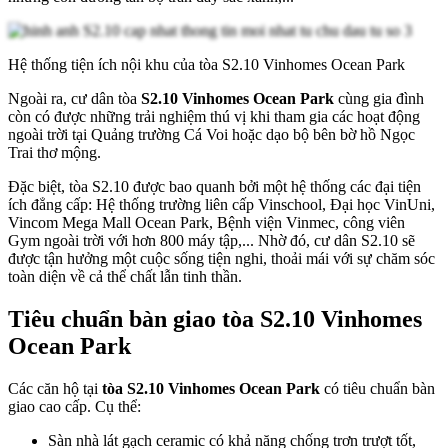
Hệ thống tiện ích nội khu của tòa S2.10 Vinhomes Ocean Park
Ngoài ra, cư dân tòa
S2.10 Vinhomes Ocean Park
cùng gia đình
còn có được những trải nghiệm thú vị khi tham gia các hoạt động
ngoài trời tại Quảng trường Cá Voi hoặc dạo bộ bên bờ hồ Ngọc
Trai thơ mộng.
Đặc biệt, tòa S2.10 được bao quanh bởi một hệ thống các đại tiện
ích đẳng cấp: Hệ thống trường liên cấp Vinschool, Đại học VinUni,
Vincom Mega Mall Ocean Park, Bệnh viện Vinmec, công viên
Gym ngoài trời với hơn 800 máy tập,... Nhờ đó, cư dân S2.10 sẽ
được tận hưởng một cuộc sống tiện nghi, thoải mái với sự chăm sóc
toàn diện về cả thể chất lẫn tinh thần.
Tiêu chuẩn bàn giao tòa S2.10 Vinhomes
Ocean Park
Các căn hộ tại
tòa S2.10 Vinhomes Ocean Park
có tiêu chuẩn bàn
giao cao cấp. Cụ thể:
Sàn nhà lát gạch ceramic có khả năng chống trơn trượt tốt,