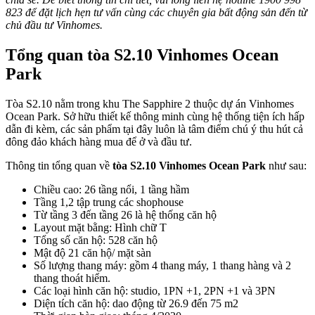
823 để đặt lịch hẹn tư vấn cùng các chuyên gia bất động sản đến từ
chủ đầu tư Vinhomes.
Tổng quan tòa S2.10 Vinhomes Ocean
Park
Tòa S2.10 nằm trong khu The Sapphire 2 thuộc dự án Vinhomes
Ocean Park. Sở hữu thiết kế thông minh cùng hệ thống tiện ích hấp
dẫn đi kèm, các sản phẩm tại đây luôn là tâm điểm chú ý thu hút cả
đông đảo khách hàng mua để ở và đầu tư.
Thông tin tổng quan về
tòa S2.10 Vinhomes Ocean Park
như sau:
Chiều cao: 26 tầng nổi, 1 tầng hầm
Tầng 1,2 tập trung các shophouse
Từ tầng 3 đến tầng 26 là hệ thống căn hộ
Layout mặt bằng: Hình chữ T
Tổng số căn hộ: 528 căn hộ
Mật độ 21 căn hộ/ mặt sàn
Số lượng thang máy: gồm 4 thang máy, 1 thang hàng và 2
thang thoát hiểm.
Các loại hình căn hộ: studio, 1PN +1, 2PN +1 và 3PN
Diện tích căn hộ: dao động từ 26.9 đến 75 m2