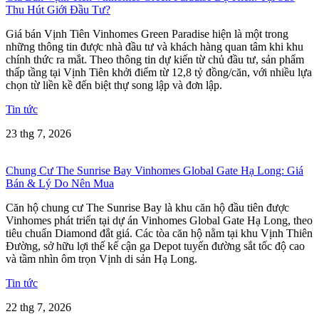
Thu Hút Giới Đầu Tư?
Giá bán Vịnh Tiên Vinhomes Green Paradise hiện là một trong
những thông tin được nhà đầu tư và khách hàng quan tâm khi khu
chính thức ra mắt. Theo thông tin dự kiến từ chủ đầu tư, sản phẩm
thấp tầng tại Vịnh Tiên khởi điểm từ 12,8 tỷ đồng/căn, với nhiều lựa
chọn từ liền kề đến biệt thự song lập và đơn lập.
Tin tức
23 thg 7, 2026
Chung Cư The Sunrise Bay Vinhomes Global Gate Hạ Long: Giá
Bán & Lý Do Nên Mua
Căn hộ chung cư The Sunrise Bay là khu căn hộ đầu tiên được
Vinhomes phát triển tại dự án Vinhomes Global Gate Hạ Long, theo
tiêu chuẩn Diamond đắt giá. Các tòa căn hộ nằm tại khu Vịnh Thiên
Đường, sở hữu lợi thế kế cận ga Depot tuyến đường sắt tốc độ cao
và tầm nhìn ôm trọn Vịnh di sản Hạ Long.
Tin tức
22 thg 7, 2026