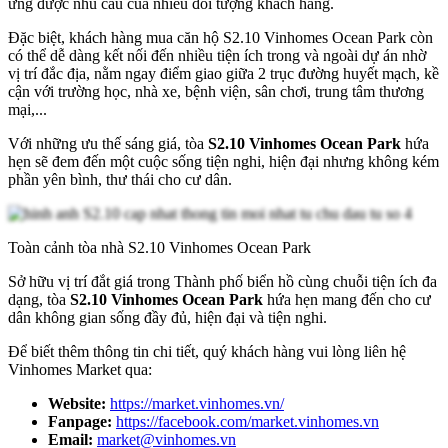
ứng được nhu cầu của nhiều đối tượng khách hàng.
Đặc biệt, khách hàng mua căn hộ S2.10 Vinhomes Ocean Park còn
có thể dễ dàng kết nối đến nhiều tiện ích trong và ngoài dự án nhờ
vị trí đắc địa, nằm ngay điểm giao giữa 2 trục đường huyết mạch, kề
cận với trường học, nhà xe, bệnh viện, sân chơi, trung tâm thương
mại,...
Với những ưu thế sáng giá, tòa
S2.10 Vinhomes Ocean Park
hứa
hẹn sẽ đem đến một cuộc sống tiện nghi, hiện đại nhưng không kém
phần yên bình, thư thái cho cư dân.
Toàn cảnh tòa nhà S2.10 Vinhomes Ocean Park
Sở hữu vị trí đắt giá trong Thành phố biển hồ cùng chuỗi tiện ích đa
dạng, tòa
S2.10 Vinhomes Ocean Park
hứa hẹn mang đến cho cư
dân không gian sống đầy đủ, hiện đại và tiện nghi.
Để biết thêm thông tin chi tiết, quý khách hàng vui lòng liên hệ
Vinhomes Market qua:
Website:
https://market.vinhomes.vn/
Fanpage:
https://facebook.com/market.vinhomes.vn
Email:
market@vinhomes.vn