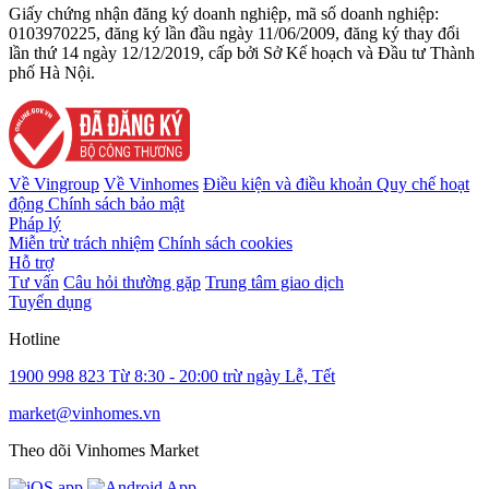
Giấy chứng nhận đăng ký doanh nghiệp, mã số doanh nghiệp:
0103970225, đăng ký lần đầu ngày 11/06/2009, đăng ký thay đổi
lần thứ 14 ngày 12/12/2019, cấp bởi Sở Kế hoạch và Đầu tư Thành
phố Hà Nội.
Về Vingroup
Về Vinhomes
Điều kiện và điều khoản
Quy chế hoạt
động
Chính sách bảo mật
Pháp lý
Miễn trừ trách nhiệm
Chính sách cookies
Hỗ trợ
Tư vấn
Câu hỏi thường gặp
Trung tâm giao dịch
Tuyển dụng
Hotline
1900 998 823
Từ 8:30 - 20:00 trừ ngày Lễ, Tết
market@vinhomes.vn
Theo dõi Vinhomes Market