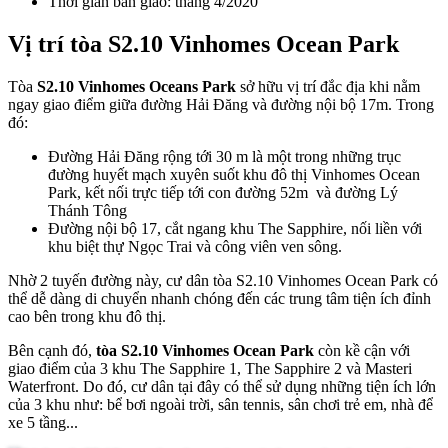
Thời gian bàn giao: tháng 4/2020
Vị trí tòa S2.10 Vinhomes Ocean Park
Tòa
S2.10 Vinhomes Oceans Park
sở hữu vị trí đắc địa khi nằm
ngay giao điểm giữa đường Hải Đăng và đường nội bộ 17m. Trong
đó:
Đường Hải Đăng rộng tới 30 m là một trong những trục
đường huyết mạch xuyên suốt khu đô thị Vinhomes Ocean
Park, kết nối trực tiếp tới con đường 52m và đường Lý
Thánh Tông
Đường nội bộ 17, cắt ngang khu The Sapphire, nối liền với
khu biệt thự Ngọc Trai và công viên ven sông.
Nhờ 2 tuyến đường này, cư dân tòa S2.10 Vinhomes Ocean Park có
thể dễ dàng di chuyển nhanh chóng đến các trung tâm tiện ích đỉnh
cao bên trong khu đô thị.
Bên cạnh đó,
tòa S2.10 Vinhomes Ocean Park
còn kề cận với
giao điểm của 3 khu The Sapphire 1, The Sapphire 2 và Masteri
Waterfront. Do đó, cư dân tại đây có thể sử dụng những tiện ích lớn
của 3 khu như: bể bơi ngoài trời, sân tennis, sân chơi trẻ em, nhà để
xe 5 tầng...