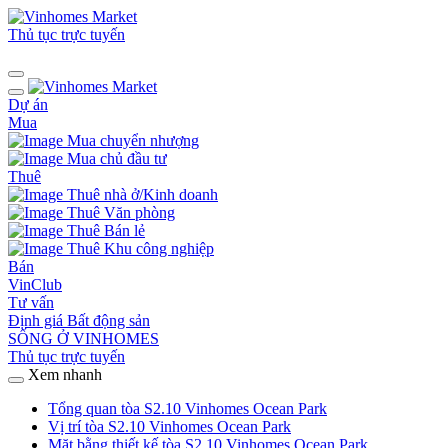
Thủ tục trực tuyến
Dự án
Mua
Mua chuyển nhượng
Mua chủ đầu tư
Thuê
Thuê nhà ở/Kinh doanh
Thuê Văn phòng
Thuê Bán lẻ
Thuê Khu công nghiệp
Bán
VinClub
Tư vấn
Định giá Bất động sản
SỐNG Ở VINHOMES
Thủ tục trực tuyến
Xem nhanh
Tổng quan tòa S2.10 Vinhomes Ocean Park
Vị trí tòa S2.10 Vinhomes Ocean Park
Mặt bằng thiết kế tòa S2.10 Vinhomes Ocean Park