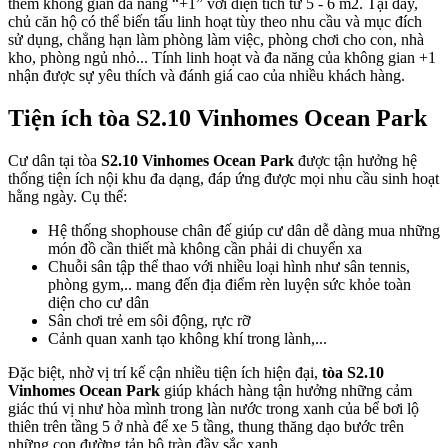
thêm không gian đa năng “+1” với diện tích từ 5 - 6 m2. Tại đây,
chủ căn hộ có thể biến tấu linh hoạt tùy theo nhu cầu và mục đích
sử dụng, chẳng hạn làm phòng làm việc, phòng chơi cho con, nhà
kho, phòng ngủ nhỏ... Tính linh hoạt và đa năng của không gian +1
nhận được sự yêu thích và đánh giá cao của nhiều khách hàng.
Tiện ích tòa S2.10 Vinhomes Ocean Park
Cư dân tại tòa
S2.10 Vinhomes Ocean Park
được tận hưởng hệ
thống tiện ích nội khu đa dạng, đáp ứng được mọi nhu cầu sinh hoạt
hằng ngày. Cụ thể:
Hệ thống shophouse chân đế giúp cư dân dễ dàng mua những
món đồ cần thiết mà không cần phải di chuyển xa
Chuỗi sân tập thể thao với nhiều loại hình như sân tennis,
phòng gym,.. mang đến địa điểm rèn luyện sức khỏe toàn
diện cho cư dân
Sân chơi trẻ em sôi động, rực rỡ
Cảnh quan xanh tạo không khí trong lành,...
Đặc biệt, nhờ vị trí kế cận nhiều tiện ích hiện đại,
tòa S2.10
Vinhomes Ocean Park
giúp khách hàng tận hưởng những cảm
giác thú vị như hòa mình trong làn nước trong xanh của bể bơi lộ
thiên trên tầng 5 ở nhà để xe 5 tầng, thung thăng dạo bước trên
những con đường tản bộ tràn đầy sắc xanh,...