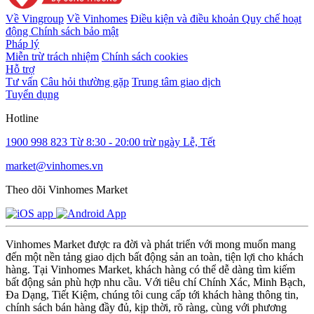
Về Vingroup
Về Vinhomes
Điều kiện và điều khoản
Quy chế hoạt
động
Chính sách bảo mật
Pháp lý
Miễn trừ trách nhiệm
Chính sách cookies
Hỗ trợ
Tư vấn
Câu hỏi thường gặp
Trung tâm giao dịch
Tuyển dụng
Hotline
1900 998 823
Từ 8:30 - 20:00 trừ ngày Lễ, Tết
market@vinhomes.vn
Theo dõi Vinhomes Market
Vinhomes Market được ra đời và phát triển với mong muốn mang
đến một nền tảng giao dịch bất động sản an toàn, tiện lợi cho khách
hàng. Tại Vinhomes Market, khách hàng có thể dễ dàng tìm kiếm
bất động sản phù hợp nhu cầu. Với tiêu chí Chính Xác, Minh Bạch,
Đa Dạng, Tiết Kiệm, chúng tôi cung cấp tới khách hàng thông tin,
chính sách bán hàng đầy đủ, kịp thời, rõ ràng, cùng với phương