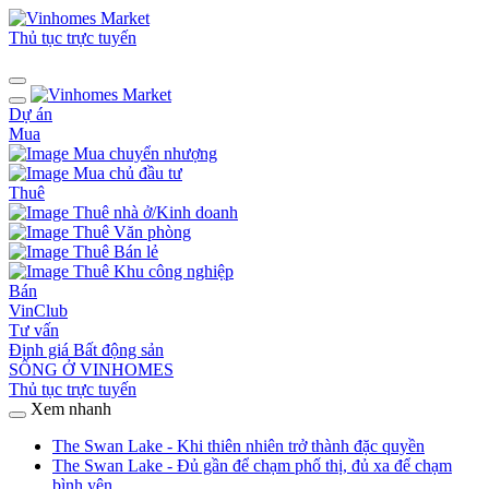
Thủ tục trực tuyến
Dự án
Mua
Mua chuyển nhượng
Mua chủ đầu tư
Thuê
Thuê nhà ở/Kinh doanh
Thuê Văn phòng
Thuê Bán lẻ
Thuê Khu công nghiệp
Bán
VinClub
Tư vấn
Định giá Bất động sản
SỐNG Ở VINHOMES
Thủ tục trực tuyến
Xem nhanh
The Swan Lake - Khi thiên nhiên trở thành đặc quyền
The Swan Lake - Đủ gần để chạm phố thị, đủ xa để chạm
bình yên