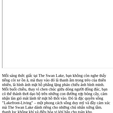
Mỗi sáng thức giấc tại The Swan Lake, bạn không còn nghe thấy
tiếng còi xe ồn ã, mà thay vào đó là thanh âm trong trẻo của thiên
nhiên, là hình ảnh mặt hồ phẳng lặng phản chiếu ánh bình minh.
Mỗi buổi chiều, thay vì chen chúc giữa dòng người đông đúc, bạn
có thể thảnh thơi dạo bộ trên những con đường rợp bóng cây, cảm
nhận làn gió mát lành từ mặt hồ thổi vào. Đó là đặc quyền sống
"Lakefront-Living" – một phong cách sống duy mỹ và đầy cảm xúc
mà The Swan Lake dành riêng cho những chủ nhân xứng tầm.
thanh lọc không khí và điều hòa vi khí hậu cho toàn khu.