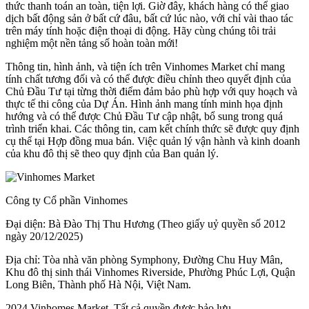
thức thanh toán an toàn, tiện lợi. Giờ đây, khách hàng có thể giao
dịch bất động sản ở bất cứ đâu, bất cứ lúc nào, với chỉ vài thao tác
trên máy tính hoặc điện thoại di động. Hãy cùng chúng tôi trải
nghiệm một nền tảng số hoàn toàn mới!
Thông tin, hình ảnh, và tiện ích trên Vinhomes Market chỉ mang
tính chất tương đối và có thể được điều chỉnh theo quyết định của
Chủ Đầu Tư tại từng thời điểm đảm bảo phù hợp với quy hoạch và
thực tế thi công của Dự Án. Hình ảnh mang tính minh họa định
hướng và có thể được Chủ Đầu Tư cập nhật, bổ sung trong quá
trình triển khai. Các thông tin, cam kết chính thức sẽ được quy định
cụ thể tại Hợp đồng mua bán. Việc quản lý vận hành và kinh doanh
của khu đô thị sẽ theo quy định của Ban quản lý.
Công ty Cổ phần Vinhomes
Đại diện: Bà Đào Thị Thu Hương (Theo giấy uỷ quyền số 2012
ngày 20/12/2025)
Địa chỉ: Tòa nhà văn phòng Symphony, Đường Chu Huy Mân,
Khu đô thị sinh thái Vinhomes Riverside, Phường Phúc Lợi, Quận
Long Biên, Thành phố Hà Nội, Việt Nam.
2024 Vinhomes Market. Tất cả quyền được bảo lưu