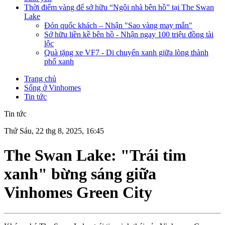
Thời điểm vàng để sở hữu “Ngôi nhà bên hồ” tại The Swan
Lake
Đón quốc khách – Nhận "Sao vàng may mắn"
Sở hữu liền kề bên hồ - Nhận ngay 100 triệu đồng tài
lộc
Quà tặng xe VF7 - Di chuyển xanh giữa lòng thành
phố xanh
Trang chủ
Sống ở Vinhomes
Tin tức
Tin tức
Thứ Sáu, 22 thg 8, 2025, 16:45
The Swan Lake: "Trái tim
xanh" bừng sáng giữa
Vinhomes Green City