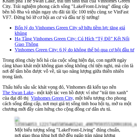
Khám phá The Swan Lake, trái tim sinh thái của Vinhomes Green
City. Trải nghiệm phong cách sống "LakeFront-Living" đẳng cấp
bên hồ 8ha và nhận ngay ưu đãi tài lộc 100 triệu cùng xe VinFast
VF7. Đừng bỏ lỡ cơ hội an cư và đầu tư lý tưởng!
Bốn lý do Vinhomes Green City sở hữu tiềm lực tăng giá
khủng
Hạ Tầng Vinhomes Green City: Cú Hích “Tỷ Đô” Kết Nối
Giao Thông
Vinhomes Green City: 6 lý do không thể bỏ qua cơ hội đầu tư
Trong dòng chảy hối hả của cuộc sống hiện đại, con người ngày
càng khao khát một không gian sống không chỉ tiện nghi, mà còn là
nơi để tâm hồn được vỗ về, tái tạo năng lượng giữa thiên nhiên
trong lành.
Thấu hiểu sâu sắc khát vọng đó, Vinhomes đã kiến tạo nên
The Swan Lake
– một kiệt tác ven hồ được ví như "trái tim xanh"
của đại đô thị
Vinhomes Green City,
một biểu tượng cho phong
cách sống đẳng cấp, nơi mọi giá trị sống tinh hoa hội tụ, mở ra một
chương mới đầy cảm hứng cho cộng đồng cư dân ưu tú.
Một biểu tượng sống "LakeFront-Living" đúng chuẩn,
nơi giao thoa từng hơi thở đều ngập tràn năng lượng