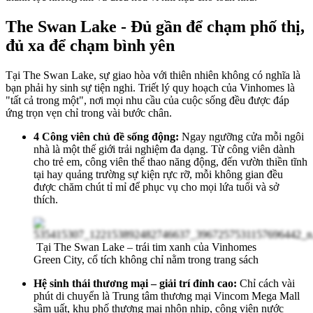
The Swan Lake - Đủ gần để chạm phố thị,
đủ xa để chạm bình yên
Tại The Swan Lake, sự giao hòa với thiên nhiên không có nghĩa là
bạn phải hy sinh sự tiện nghi. Triết lý quy hoạch của Vinhomes là
"tất cả trong một", nơi mọi nhu cầu của cuộc sống đều được đáp
ứng trọn vẹn chỉ trong vài bước chân.
4 Công viên chủ đề sống động:
Ngay ngưỡng cửa mỗi ngôi
nhà là một thế giới trải nghiệm đa dạng. Từ công viên dành
cho trẻ em, công viên thể thao năng động, đến vườn thiền tĩnh
tại hay quảng trường sự kiện rực rỡ, mỗi không gian đều
được chăm chút tỉ mỉ để phục vụ cho mọi lứa tuổi và sở
thích.
Tại The Swan Lake – trái tim xanh của Vinhomes
Green City, cổ tích không chỉ nằm trong trang sách
Hệ sinh thái thương mại – giải trí đỉnh cao:
Chỉ cách vài
phút di chuyển là Trung tâm thương mại Vincom Mega Mall
sầm uất, khu phố thương mại nhộn nhịp, công viên nước