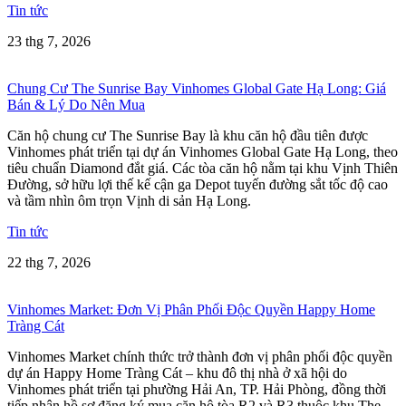
Tin tức
23 thg 7, 2026
Chung Cư The Sunrise Bay Vinhomes Global Gate Hạ Long: Giá
Bán & Lý Do Nên Mua
Căn hộ chung cư The Sunrise Bay là khu căn hộ đầu tiên được
Vinhomes phát triển tại dự án Vinhomes Global Gate Hạ Long, theo
tiêu chuẩn Diamond đắt giá. Các tòa căn hộ nằm tại khu Vịnh Thiên
Đường, sở hữu lợi thế kế cận ga Depot tuyến đường sắt tốc độ cao
và tầm nhìn ôm trọn Vịnh di sản Hạ Long.
Tin tức
22 thg 7, 2026
Vinhomes Market: Đơn Vị Phân Phối Độc Quyền Happy Home
Tràng Cát
Vinhomes Market chính thức trở thành đơn vị phân phối độc quyền
dự án Happy Home Tràng Cát – khu đô thị nhà ở xã hội do
Vinhomes phát triển tại phường Hải An, TP. Hải Phòng, đồng thời
tiếp nhận hồ sơ đăng ký mua căn hộ tòa R2 và R3 thuộc khu The