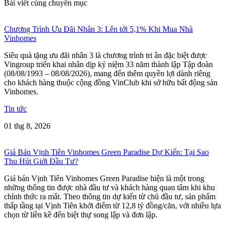
Bài viết cùng chuyên mục
Chương Trình Ưu Đãi Nhân 3: Lên tới 5,1% Khi Mua Nhà
Vinhomes
Siêu quà tặng ưu đãi nhân 3 là chương trình tri ân đặc biệt được
Vingroup triển khai nhân dịp kỷ niệm 33 năm thành lập Tập đoàn
(08/08/1993 – 08/08/2026), mang đến thêm quyền lợi dành riêng
cho khách hàng thuộc cộng đồng VinClub khi sở hữu bất động sản
Vinhomes.
Tin tức
01 thg 8, 2026
Giá Bán Vịnh Tiên Vinhomes Green Paradise Dự Kiến: Tại Sao
Thu Hút Giới Đầu Tư?
Giá bán Vịnh Tiên Vinhomes Green Paradise hiện là một trong
những thông tin được nhà đầu tư và khách hàng quan tâm khi khu
chính thức ra mắt. Theo thông tin dự kiến từ chủ đầu tư, sản phẩm
thấp tầng tại Vịnh Tiên khởi điểm từ 12,8 tỷ đồng/căn, với nhiều lựa
chọn từ liền kề đến biệt thự song lập và đơn lập.