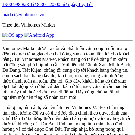
1900 998 823
Từ 8:30 - 20:00 trừ ngày Lễ, Tết
market@vinhomes.vn
Theo dõi Vinhomes Market
Vinhomes Market được ra đời và phát triển với mong muốn mang
đến một nền tảng giao dịch bất động sản an toàn, tiện lợi cho khách
hàng. Tại Vinhomes Market, khách hàng có thể dễ dàng tìm kiếm
bất động sản phù hợp nhu cầu. Với tiêu chí Chính Xác, Minh Bạch,
Đa Dạng, Tiết Kiệm, chúng tôi cung cấp tới khách hàng thông tin,
chính sách bán hàng đầy đủ, kịp thời, rõ ràng, cùng với phương
thức thanh toán an toàn, tiện lợi. Giờ đây, khách hàng có thể giao
dịch bất động sản ở bất cứ đâu, bất cứ lúc nào, với chỉ vài thao tác
trên máy tính hoặc điện thoại di động. Hãy cùng chúng tôi trải
nghiệm một nền tảng số hoàn toàn mới!
Thông tin, hình ảnh, và tiện ích trên Vinhomes Market chỉ mang
tính chất tương đối và có thể được điều chỉnh theo quyết định của
Chủ Đầu Tư tại từng thời điểm đảm bảo phù hợp với quy hoạch và
thực tế thi công của Dự Án. Hình ảnh mang tính minh họa định
hướng và có thể được Chủ Đầu Tư cập nhật, bổ sung trong quá
trình triển khai. Các thông tin, cam kết chính thức sẽ được quy định