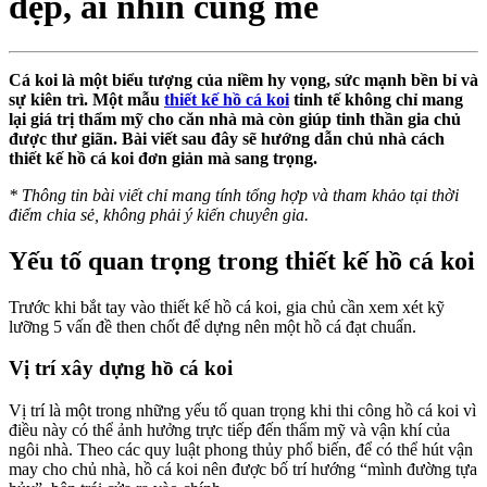
đẹp, ai nhìn cũng mê
Cá koi là một biểu tượng của niềm hy vọng, sức mạnh bền bỉ và
sự kiên trì. Một mẫu
thiết kế hồ cá koi
tinh tế không chỉ mang
lại giá trị thẩm mỹ cho căn nhà mà còn giúp tinh thần gia chủ
được thư giãn. Bài viết sau đây sẽ hướng dẫn chủ nhà cách
thiết kế hồ cá koi đơn giản mà sang trọng.
*
Thông tin bài viết chỉ mang tính tổng hợp và tham khảo tại thời
điểm chia sẻ, không phải ý kiến chuyên gia.
Yếu tố quan trọng trong thiết kế hồ cá koi
Trước khi bắt tay vào thiết kế hồ cá koi, gia chủ cần xem xét kỹ
lưỡng 5 vấn đề then chốt để dựng nên một hồ cá đạt chuẩn.
Vị trí xây dựng hồ cá koi
Vị trí là một trong những yếu tố quan trọng khi thi công hồ cá koi vì
điều này có thể ảnh hưởng trực tiếp đến thẩm mỹ và vận khí của
ngôi nhà. Theo các quy luật phong thủy phổ biến, để có thể hút vận
may cho chủ nhà, hồ cá koi nên được bố trí hướng “mình đường tựa