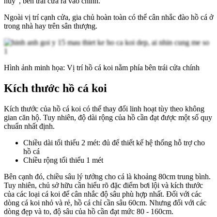
hủy”, bên trái cửa ra vào chính.
Ngoài vị trí cạnh cửa, gia chủ hoàn toàn có thể cân nhắc đào hồ cá ở
trong nhà hay trên sân thượng.
Hình ảnh minh họa: Vị trí hồ cá koi nằm phía bên trái cửa chính
Kích thước hồ cá koi
Kích thước của hồ cá koi có thể thay đổi linh hoạt tùy theo không
gian căn hộ. Tuy nhiên, độ dài rộng của hồ cần đạt được một số quy
chuẩn nhất định.
Chiều dài tối thiểu 2 mét: đủ để thiết kế hệ thống hỗ trợ cho
hồ cá
Chiều rộng tối thiểu 1 mét
Bên cạnh đó, chiều sâu lý tưởng cho cá là khoảng 80cm trung bình.
Tuy nhiên, chủ sở hữu cần hiểu rõ đặc điểm bơi lội và kích thước
của các loại cá koi để cân nhắc độ sâu phù hợp nhất. Đối với các
dòng cá koi nhỏ và rẻ, hồ cá chỉ cần sâu 60cm. Nhưng đối với các
dòng đẹp và to, độ sâu của hồ cần đạt mức 80 - 160cm.