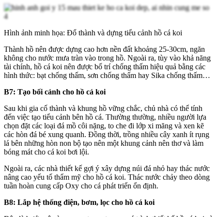
Hình ảnh minh họa: Đổ thành và dựng tiểu cảnh hồ cá koi
Thành hồ nên được dựng cao hơn nền đất khoảng 25-30cm, ngăn
không cho nước mưa tràn vào trong hồ. Ngoài ra, tùy vào khả năng
tài chính, hồ cá koi nên được bố trí chống thấm hiệu quả bằng các
hình thức: bạt chống thấm, sơn chống thấm hay Sika chống thấm…
B7: Tạo bối cảnh cho hồ cá koi
Sau khi gia cố thành và khung hồ vững chắc, chủ nhà có thể tính
đến việc tạo tiểu cảnh bên hồ cá. Thường thường, nhiều người lựa
chọn đặt các loại đá mồ côi nặng, to che đi lớp xi măng và xen kẽ
các hòn đá bé xung quanh. Đồng thời, trồng nhiều cây xanh ít rụng
lá bên những hòn non bộ tạo nên một khung cảnh nên thơ và làm
bóng mát cho cá koi bơi lội.
Ngoài ra, các nhà thiết kế gợi ý xây dựng núi đá nhỏ hay thác nước
nâng cao yếu tố thẩm mỹ cho hồ cá koi. Thác nước chảy theo dòng
tuần hoàn cung cấp Oxy cho cá phát triển ổn định.
B8: Lắp hệ thống điện, bơm, lọc cho hồ cá koi