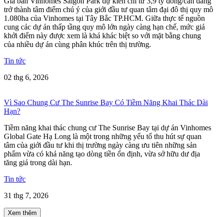
Giá bán Vinhomes Saigon Park dự kiến chỉ từ 3,9 tỷ đồng/căn đang
trở thành tâm điểm chú ý của giới đầu tư quan tâm đại đô thị quy mô
1.080ha của Vinhomes tại Tây Bắc TP.HCM. Giữa thực tế nguồn
cung các dự án thấp tầng quy mô lớn ngày càng hạn chế, mức giá
khởi điểm này được xem là khá khác biệt so với mặt bằng chung
của nhiều dự án cùng phân khúc trên thị trường.
Tin tức
02 thg 6, 2026
Vì Sao Chung Cư The Sunrise Bay Có Tiềm Năng Khai Thác Dài
Hạn?
Tiềm năng khai thác chung cư The Sunrise Bay tại dự án Vinhomes
Global Gate Hạ Long là một trong những yếu tố thu hút sự quan
tâm của giới đầu tư khi thị trường ngày càng ưu tiên những sản
phẩm vừa có khả năng tạo dòng tiền ổn định, vừa sở hữu dư địa
tăng giá trong dài hạn.
Tin tức
31 thg 7, 2026
Xem thêm