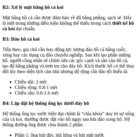
B2: Xử lý mặt bằng hồ cá koi
Mặt bằng hồ cá cần được đảm bảo về độ bằng phẳng, sạch sẽ. Đây
là một trong những điều kiện không thể thiếu trong cách
thiết kế hồ
cá koi
đạt chuẩn.
B3: Đào hồ cá koi
Tiếp theo, gia chủ cần huy động lực lượng đào hồ cá bằng cuốc,
xẻng hay các dụng cụ đào chuyên nghiệp. Sau khi tạo phần miệng
hố, người công nhân sẽ chỉnh sửa các góc cạnh và sàn của hồ cá,
tạo độ bằng phẳng và trơn tru cho đáy hồ. Kích thước hồ có thể thay
đổi tùy theo diện tích căn nhà nhưng độ rộng cần đào tối thiểu là:
Chiều dài: 2 mét
Chiều rộng: 0.8-1 mét
Chiều sâu: 0.6-1.6 mét
B4: Lắp đặt hệ thống ống lọc dưới đáy hồ
Hệ thống ống lọc nước hiện đại chính là “chìa khóa” duy trì sự sống
của cá koi, thường được đặt vào hồ ngay sau khi đào xong hố. Hệ
thống đường ống được chia thành 2 phần:
Phần 1: ống hút đáy, hút lửng và hút mặt nước