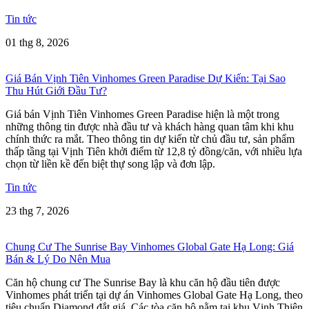
Tin tức
01 thg 8, 2026
Giá Bán Vịnh Tiên Vinhomes Green Paradise Dự Kiến: Tại Sao
Thu Hút Giới Đầu Tư?
Giá bán Vịnh Tiên Vinhomes Green Paradise hiện là một trong
những thông tin được nhà đầu tư và khách hàng quan tâm khi khu
chính thức ra mắt. Theo thông tin dự kiến từ chủ đầu tư, sản phẩm
thấp tầng tại Vịnh Tiên khởi điểm từ 12,8 tỷ đồng/căn, với nhiều lựa
chọn từ liền kề đến biệt thự song lập và đơn lập.
Tin tức
23 thg 7, 2026
Chung Cư The Sunrise Bay Vinhomes Global Gate Hạ Long: Giá
Bán & Lý Do Nên Mua
Căn hộ chung cư The Sunrise Bay là khu căn hộ đầu tiên được
Vinhomes phát triển tại dự án Vinhomes Global Gate Hạ Long, theo
tiêu chuẩn Diamond đắt giá. Các tòa căn hộ nằm tại khu Vịnh Thiên