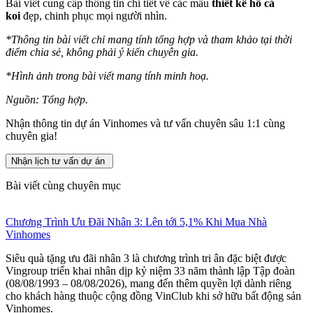
Bài viết cung cấp thông tin chi tiết về các mẫu
thiết kế hồ cá
koi
đẹp, chinh phục mọi người nhìn.
*Thông tin bài viết chỉ mang tính tổng hợp và tham khảo tại thời
điểm chia sẻ, không phải ý kiến chuyên gia.
*Hình ảnh trong bài viết mang tính minh hoạ.
Nguồn: Tổng hợp.
Nhận thông tin dự án Vinhomes và tư vấn chuyên sâu 1:1 cùng
chuyên gia!
Nhận lịch tư vấn dự án
Bài viết cùng chuyên mục
Chương Trình Ưu Đãi Nhân 3: Lên tới 5,1% Khi Mua Nhà
Vinhomes
Siêu quà tặng ưu đãi nhân 3 là chương trình tri ân đặc biệt được
Vingroup triển khai nhân dịp kỷ niệm 33 năm thành lập Tập đoàn
(08/08/1993 – 08/08/2026), mang đến thêm quyền lợi dành riêng
cho khách hàng thuộc cộng đồng VinClub khi sở hữu bất động sản
Vinhomes.