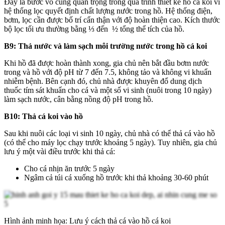
Đây là bước vô cùng quan trọng trong quá trình thiết kế hồ cá koi vì
hệ thống lọc quyết định chất lượng nước trong hồ. Hệ thống điện,
bơm, lọc cần được bố trí cẩn thận với độ hoàn thiện cao. Kích thước
bộ lọc tối ưu thường bằng ⅓ đến ½ tổng thể tích của hồ.
B9: Thả nước và làm sạch môi trường nước trong hồ cá koi
Khi hồ đã được hoàn thành xong, gia chủ nên bắt đầu bơm nước
trong và hồ với độ pH từ 7 đến 7.5, không tảo và không vi khuẩn
nhiễm bệnh. Bên cạnh đó, chủ nhà được khuyên đổ dung dịch
thuốc tím sát khuẩn cho cá và một số vi sinh (nuôi trong 10 ngày)
làm sạch nước, cân bằng nồng độ pH trong hồ.
B10: Thả cá koi vào hồ
Sau khi nuôi các loại vi sinh 10 ngày, chủ nhà có thể thả cá vào hồ
(có thể cho máy lọc chạy trước khoảng 5 ngày). Tuy nhiên, gia chủ
lưu ý một vài điều trước khi thả cá:
Cho cá nhịn ăn trước 5 ngày
Ngâm cả túi cá xuống hồ trước khi thả khoảng 30-60 phút
Hình ảnh minh họa: Lưu ý cách thả cá vào hồ cá koi