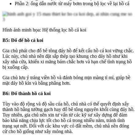
Phần 2: ống dẫn nước từ máy bơm trong bộ lọc về lại hồ cá
Hình ảnh minh họa: Hệ thống lọc hồ cá koi
B5: Đổ đế hồ cá koi
Gia chủ phải cho đổ bê tông đáy hồ để kết cấu hồ cá koi vững chắc.
Lúc này, chủ nhà nên đặt sắp thép tạo khung cho đáy hồ như khi
xây nhà cửa, khiến xi măng bám chắc hơn và hạn chế tình trạng hồ
bị xuống cấp.
Gia chủ lưu ý tráng viền hồ và đánh bóng mịn màng tỉ mỉ, giúp bề
mặt đáy hồ kín và bằng phẳng hơn.
B6: Đổ thành hồ cá koi
Tùy vào độ rộng và độ sâu của hồ, chủ nhà có thể quyết định xây
thành hồ bằng tường gạch hay đổ bê tông nguyên khối cùng đáy hồ.
Tuy nhiên, gia chủ nên xin tư vấn từ các kỹ sư xây dựng để đảm
bảo khả năng chịu lực tốt cho hồ cá trong nhiều năm, tránh tình
trạng sụt nứt. Đối với các khu vực có đất mềm, chủ nhà nên đóng
cừ cho hồ giống như xây móng nhà.