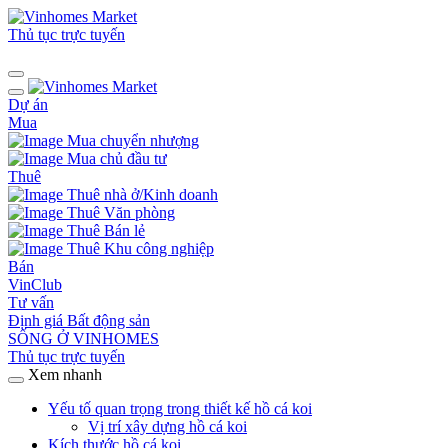
Thủ tục trực tuyến
Dự án
Mua
Mua chuyển nhượng
Mua chủ đầu tư
Thuê
Thuê nhà ở/Kinh doanh
Thuê Văn phòng
Thuê Bán lẻ
Thuê Khu công nghiệp
Bán
VinClub
Tư vấn
Định giá Bất động sản
SỐNG Ở VINHOMES
Thủ tục trực tuyến
Xem nhanh
Yếu tố quan trọng trong thiết kế hồ cá koi
Vị trí xây dựng hồ cá koi
Kích thước hồ cá koi