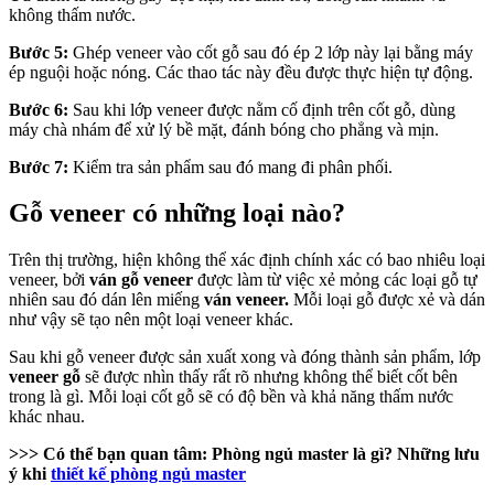
không thấm nước.
Bước 5:
Ghép veneer vào cốt gỗ sau đó ép 2 lớp này lại bằng máy
ép nguội hoặc nóng. Các thao tác này đều được thực hiện tự động.
Bước 6:
Sau khi lớp veneer được nằm cố định trên cốt gỗ, dùng
máy chà nhám để xử lý bề mặt, đánh bóng cho phẳng và mịn.
Bước 7:
Kiểm tra sản phẩm sau đó mang đi phân phối.
Gỗ veneer có những loại nào?
Trên thị trường, hiện không thể xác định chính xác có bao nhiêu loại
veneer, bởi
ván gỗ veneer
được làm từ việc xẻ mỏng các loại gỗ tự
nhiên sau đó dán lên miếng
ván veneer.
Mỗi loại gỗ được xẻ và dán
như vậy sẽ tạo nên một loại veneer khác.
Sau khi gỗ veneer được sản xuất xong và đóng thành sản phẩm, lớp
veneer gỗ
sẽ được nhìn thấy rất rõ nhưng không thể biết cốt bên
trong là gì. Mỗi loại cốt gỗ sẽ có độ bền và khả năng thấm nước
khác nhau.
>>> Có thể bạn quan tâm:
Phòng ngủ master là gì? Những lưu
ý khi
thiết kế phòng ngủ master