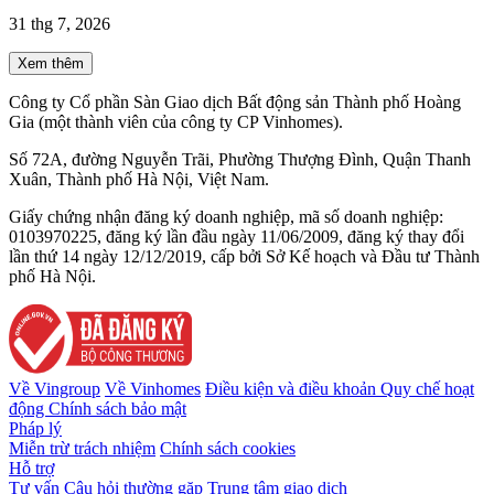
31 thg 7, 2026
Xem thêm
Công ty Cổ phần Sàn Giao dịch Bất động sản Thành phố Hoàng
Gia (một thành viên của công ty CP Vinhomes).
Số 72A, đường Nguyễn Trãi, Phường Thượng Đình, Quận Thanh
Xuân, Thành phố Hà Nội, Việt Nam.
Giấy chứng nhận đăng ký doanh nghiệp, mã số doanh nghiệp:
0103970225, đăng ký lần đầu ngày 11/06/2009, đăng ký thay đổi
lần thứ 14 ngày 12/12/2019, cấp bởi Sở Kế hoạch và Đầu tư Thành
phố Hà Nội.
Về Vingroup
Về Vinhomes
Điều kiện và điều khoản
Quy chế hoạt
động
Chính sách bảo mật
Pháp lý
Miễn trừ trách nhiệm
Chính sách cookies
Hỗ trợ
Tư vấn
Câu hỏi thường gặp
Trung tâm giao dịch