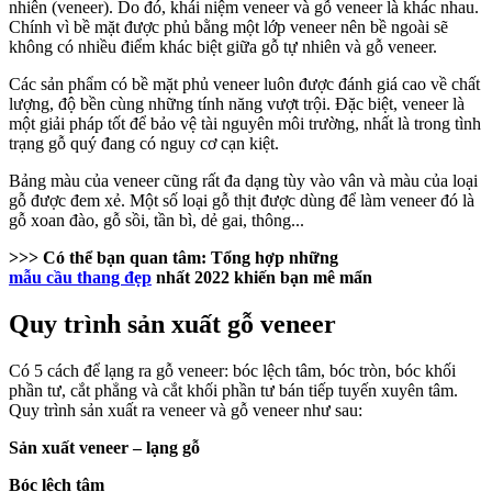
nhiên (veneer). Do đó, khái niệm veneer và gỗ veneer là khác nhau.
Chính vì bề mặt được phủ bằng một lớp veneer nên bề ngoài sẽ
không có nhiều điểm khác biệt giữa gỗ tự nhiên và gỗ veneer.
Các sản phẩm có bề mặt phủ veneer luôn được đánh giá cao về chất
lượng, độ bền cùng những tính năng vượt trội. Đặc biệt, veneer là
một giải pháp tốt để bảo vệ tài nguyên môi trường, nhất là trong tình
trạng gỗ quý đang có nguy cơ cạn kiệt.
Bảng màu của veneer cũng rất đa dạng tùy vào vân và màu của loại
gỗ được đem xẻ. Một số loại gỗ thịt được dùng để làm veneer đó là
gỗ xoan đào, gỗ sồi, tần bì, dẻ gai, thông...
>>> Có thể bạn quan tâm: Tổng hợp những
mẫu cầu thang đẹp
nhất 2022 khiến bạn mê mẩn
Quy trình sản xuất gỗ veneer
Có 5 cách để lạng ra gỗ veneer: bóc lệch tâm, bóc tròn, bóc khối
phần tư, cắt phẳng và cắt khối phần tư bán tiếp tuyến xuyên tâm.
Quy trình sản xuất ra veneer và gỗ veneer như sau:
Sản xuất veneer – lạng gỗ
Bóc lệch tâm