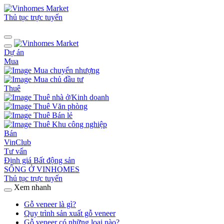
Thủ tục trực tuyến
Dự án
Mua
Mua chuyển nhượng
Mua chủ đầu tư
Thuê
Thuê nhà ở/Kinh doanh
Thuê Văn phòng
Thuê Bán lẻ
Thuê Khu công nghiệp
Bán
VinClub
Tư vấn
Định giá Bất động sản
SỐNG Ở VINHOMES
Thủ tục trực tuyến
Xem nhanh
Gỗ veneer là gì?
Quy trình sản xuất gỗ veneer
Gỗ veneer có những loại nào?