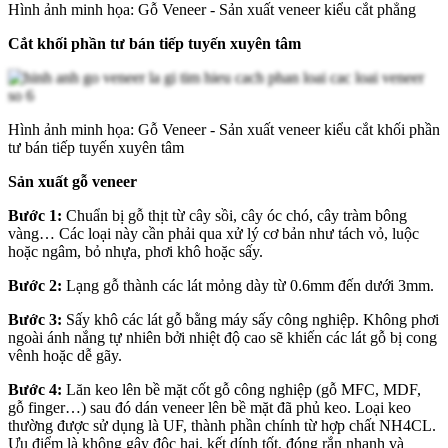
Hình ảnh minh họa: Gỗ Veneer - Sản xuất veneer kiểu cắt phẳng
Cắt khối phần tư bán tiếp tuyến xuyên tâm
Hình ảnh minh họa: Gỗ Veneer - Sản xuất veneer kiểu cắt khối phần
tư bán tiếp tuyến xuyên tâm
Sản xuất gỗ veneer
Bước 1:
Chuẩn bị gỗ thịt từ cây sồi, cây óc chó, cây tràm bông
vàng… Các loại này cần phải qua xử lý cơ bản như tách vỏ, luộc
hoặc ngâm, bỏ nhựa, phơi khô hoặc sấy.
Bước 2:
Lạng gỗ thành các lát mỏng dày từ 0.6mm đến dưới 3mm.
Bước 3:
Sấy khô các lát gỗ bằng máy sấy công nghiệp. Không phơi
ngoài ánh nắng tự nhiên bởi nhiệt độ cao sẽ khiến các lát gỗ bị cong
vênh hoặc dễ gãy.
Bước 4:
Lăn keo lên bề mặt cốt gỗ công nghiệp (gỗ MFC, MDF,
gỗ finger…) sau đó dán veneer lên bề mặt đã phủ keo. Loại keo
thường được sử dụng là UF, thành phần chính từ hợp chất NH4CL.
Ưu điểm là không gây độc hại, kết dính tốt, đóng rắn nhanh và