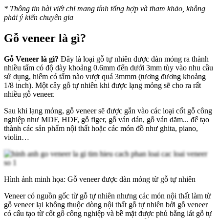
*
Thông tin bài viết chỉ mang tính tổng hợp và tham khảo, không
phải ý kiến chuyên gia
Gỗ veneer là gì?
Gỗ Veneer là gì?
Đây là loại gỗ tự nhiên được dàn mỏng ra thành
nhiều tấm có độ dày khoảng 0.6mm đến dưới 3mm tùy vào nhu cầu
sử dụng, hiếm có tấm nào vượt quá 3mmm (tương đương khoảng
1/8 inch). Một cây gỗ tự nhiên khi được lạng mỏng sẽ cho ra rất
nhiều gỗ veneer.
Sau khi lạng mỏng, gỗ veneer sẽ được gắn vào các loại cốt gỗ công
nghiệp như MDF, HDF, gỗ figer, gỗ ván dán, gỗ ván dăm... để tạo
thành các sản phẩm nội thất hoặc các món đồ như ghita, piano,
violin…
Hình ảnh minh họa: Gỗ veneer được dàn mỏng từ gỗ tự nhiên
Veneer có nguồn gốc từ gỗ tự nhiên nhưng các món nội thất làm từ
gỗ veneer lại không thuộc dòng nội thất gỗ tự nhiên bởi gỗ veneer
có cấu tạo từ cốt gỗ công nghiệp và bề mặt được phủ bằng lát gỗ tự