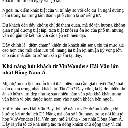
khách lưu trú dài ngày và lặp lại.
Ngoài ra, điểm khác biệt của vị trí này so với các dự án nghỉ dưỡng
nằm trong lõi trung tâm thành phố chính là sự riêng tư.
Du khách đến đây không chỉ để tham quan, mà để tận hưởng không
gian nghỉ dưỡng biệt lập, tách biệt khỏi sự ồn ào của phố thị nhưng
vẫn đủ gần để kết nối với các tiện ích hiện đại.
Đây chính là "điểm chạm" khiến du khách sẵn sàng chi trả mức giá
cao hơn cho mỗi đêm lưu trú, mang lại biên lợi nhuận kỳ vọng lớn
cho các nhà đầu tư sở hữu sản phẩm tại đây.
Khả năng hút khách từ VinWonders Hải Vân lớn
nhất Đông Nam Á
Một dự án du lịch muốn khai thác hiệu quả cần giải quyết được bài
toán quan trọng nhất: khách từ đâu đến? Đây cũng là lý do nhiều dự
án sở hữu vị trí đẹp nhưng sau nhiều năm vẫn gặp khó khăn trong
vận hành vì phụ thuộc hoàn toàn vào nguồn khách bên ngoài.
Với Vinhomes Hải Vân Bay, lợi thế nằm ở việc dự án không chỉ
hưởng lợi từ du lịch Đà Nẵng mà còn sở hữu ngay trong nội khu tổ
hợp VinWonders Hải Vân quy mô 24,8ha - lớn nhất Đông Nam Á.
Đây là yếu tố có khả năng tạo ra dòng khách chủ động thay vì chỉ