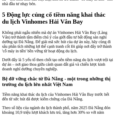
nhà đầu tư nhạy bén.
5 Động lực củng cố tiềm năng khai thác
du lịch Vinhomes Hải Vân Bay
Không phải ngẫu nhiên mà dự án Vinhomes Hải Vân Bay (Làng
Vân) trở thành tâm điểm chú ý của giới đầu tư bất động sản nghỉ
dưỡng tại Đà Nẵng. Để giải mã sức hút của dự án này, hãy cùng đi
sâu phân tích những lợi thế cạnh tranh cốt lõi giúp nơi đây trở thành
'cỗ máy in tiền' bền vững từ hoạt động du lịch.
Dưới đây là 5 yếu tố then chốt tạo nên tiềm năng du lịch vượt trội tại
dự án – nơi giao thoa giữa cảnh quan đắt giá và chiến lược kinh
doanh nghỉ dưỡng chuyên nghiệp.
Bệ đỡ vững chắc từ Đà Nẵng - một trong những thị
trường du lịch lớn nhất Việt Nam
Tiềm năng khai thác du lịch của Vinhomes Hải Vân Bay trước hết
đến từ sức hút đã được kiểm chứng của Đà Nẵng.
Theo số liệu của ngành du lịch thành phố, năm 2025 Đà Nẵng đón
khoảng 10,9 triệu lượt khách lưu trú, tăng hơn 30% so với năm