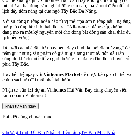
Có thể khẳng định, Vinhomes Hải Vân Bay không chỉ dừng lại ở
một dự án bất động sản nghỉ dưỡng cao cấp, mà là một điểm đến du
lịch đầy tiềm năng tại cửa ngõ Tây Bắc Đà Nẵng.
Với sự cộng hưởng hoàn hảo từ vị thế "tọa sơn hướng hải", hạ tầng
bứt phá cùng hệ sinh thái dịch vụ "All-in-one" đẳng cấp, dự án
đang mở ra một kỷ nguyên mới cho dòng bất động sản khai thác du
lịch bền vững.
Đối với các nhà đầu tư nhạy bén, đây chính là thời điểm "vàng" để
nắm giữ những sản phẩm có giá trị gia tăng thực tế, đón đầu làn
sóng du khách quốc tế và giới thượng lưu đang dần dịch chuyển về
phía Tây Bắc.
Hãy liên hệ ngay với
Vinhomes Market
để được báo giá chi tiết và
chính sách ưu đãi mới nhất tại dự án.
Nhận tư vấn 1:1 dự án Vinhomes Hải Vân Bay cùng chuyên viên
kinh doanh Vinhomes!
Nhận tư vấn ngay
Bài viết cùng chuyên mục
Chương Trình Ưu Đãi Nhân 3: Lên tới 5,1% Khi Mua Nhà