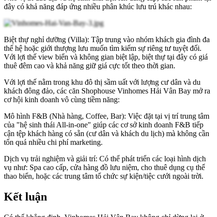
đây có khả năng đáp ứng nhiều phân khúc lưu trú khác nhau:
Biệt thự nghỉ dưỡng (Villa): Tập trung vào nhóm khách gia đình đa
thế hệ hoặc giới thượng lưu muốn tìm kiếm sự riêng tư tuyệt đối.
Với lợi thế view biển và không gian biệt lập, biệt thự tại đây có giá
thuê đêm cao và khả năng giữ giá cực tốt theo thời gian.
Với lợi thế nằm trong khu đô thị sầm uất với lượng cư dân và du
khách đông đảo, các căn Shophouse Vinhomes Hải Vân Bay mở ra
cơ hội kinh doanh vô cùng tiềm năng:
Mô hình F&B (Nhà hàng, Coffee, Bar): Việc đặt tại vị trí trung tâm
của "hệ sinh thái All-in-one" giúp các cơ sở kinh doanh F&B tiếp
cận tệp khách hàng có sẵn (cư dân và khách du lịch) mà không cần
tốn quá nhiều chi phí marketing.
Dịch vụ trải nghiệm và giải trí: Có thể phát triển các loại hình dịch
vụ như: Spa cao cấp, cửa hàng đồ lưu niệm, cho thuê dụng cụ thể
thao biển, hoặc các trung tâm tổ chức sự kiện/tiệc cưới ngoài trời.
Kết luận