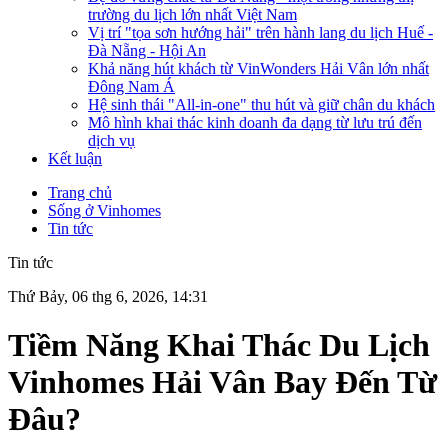
trường du lịch lớn nhất Việt Nam
Vị trí "tọa sơn hướng hải" trên hành lang du lịch Huế -
Đà Nẵng - Hội An
Khả năng hút khách từ VinWonders Hải Vân lớn nhất
Đông Nam Á
Hệ sinh thái "All-in-one" thu hút và giữ chân du khách
Mô hình khai thác kinh doanh đa dạng từ lưu trú đến
dịch vụ
Kết luận
Trang chủ
Sống ở Vinhomes
Tin tức
Tin tức
Thứ Bảy, 06 thg 6, 2026, 14:31
Tiềm Năng Khai Thác Du Lịch
Vinhomes Hải Vân Bay Đến Từ
Đâu?