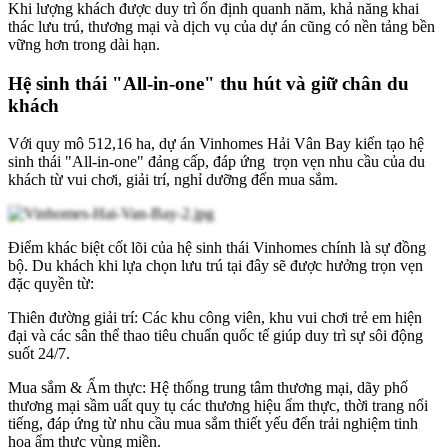
Khi lượng khách được duy trì ổn định quanh năm, khả năng khai
thác lưu trú, thương mại và dịch vụ của dự án cũng có nền tảng bền
vững hơn trong dài hạn.
Hệ sinh thái "All-in-one" thu hút và giữ chân du
khách
Với quy mô 512,16 ha, dự án Vinhomes Hải Vân Bay kiến tạo hệ
sinh thái "All-in-one" đảng cấp, đáp ứng trọn vẹn nhu cầu của du
khách từ vui chơi, giải trí, nghỉ dưỡng đến mua sắm.
Điểm khác biệt cốt lõi của hệ sinh thái Vinhomes chính là sự đồng
bộ. Du khách khi lựa chọn lưu trú tại đây sẽ được hưởng trọn vẹn
đặc quyền từ:
Thiên đường giải trí: Các khu công viên, khu vui chơi trẻ em hiện
đại và các sân thể thao tiêu chuẩn quốc tế giúp duy trì sự sôi động
suốt 24/7.
Mua sắm & Ẩm thực: Hệ thống trung tâm thương mại, dãy phố
thương mại sầm uất quy tụ các thương hiệu ẩm thực, thời trang nổi
tiếng, đáp ứng từ nhu cầu mua sắm thiết yếu đến trải nghiệm tinh
hoa ẩm thực vùng miền.