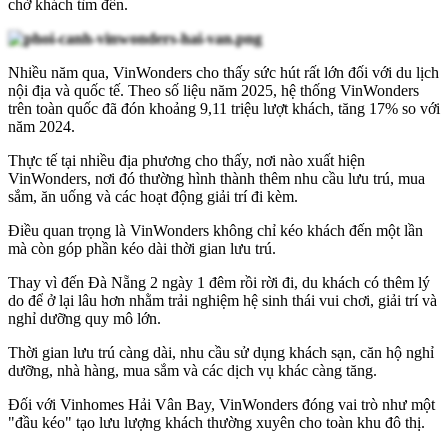
chờ khách tìm đến.
Nhiều năm qua, VinWonders cho thấy sức hút rất lớn đối với du lịch
nội địa và quốc tế. Theo số liệu năm 2025, hệ thống VinWonders
trên toàn quốc đã đón khoảng 9,11 triệu lượt khách, tăng 17% so với
năm 2024.
Thực tế tại nhiều địa phương cho thấy, nơi nào xuất hiện
VinWonders, nơi đó thường hình thành thêm nhu cầu lưu trú, mua
sắm, ăn uống và các hoạt động giải trí đi kèm.
Điều quan trọng là VinWonders không chỉ kéo khách đến một lần
mà còn góp phần kéo dài thời gian lưu trú.
Thay vì đến Đà Nẵng 2 ngày 1 đêm rồi rời đi, du khách có thêm lý
do để ở lại lâu hơn nhằm trải nghiệm hệ sinh thái vui chơi, giải trí và
nghỉ dưỡng quy mô lớn.
Thời gian lưu trú càng dài, nhu cầu sử dụng khách sạn, căn hộ nghỉ
dưỡng, nhà hàng, mua sắm và các dịch vụ khác càng tăng.
Đối với Vinhomes Hải Vân Bay, VinWonders đóng vai trò như một
"đầu kéo" tạo lưu lượng khách thường xuyên cho toàn khu đô thị.