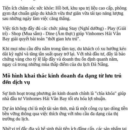
Tiện ích chăm sóc sức khỏe: Hồ bơi, khu spa trị liệu cao cấp, phòng
gym đạt chuẩn giúp du khách vừa thư giãn vừa tái tạo năng lượng
sau những ngày làm việc căng thẳng.
Việc tích hợp đầy đủ các chức năng Stay (Nghỉ dưỡng) - Play (Giải
trí) - Shop (Mua sắm) - Dine (Ẩm thực) giúp Vinhomes Hải Vân
Bay giải quyết bài toán "thời gian lưu trú".
Khi mọi nhu cầu đều nằm trong tầm tay, du khách có xu hướng kéo
dài kỳ nghỉ và tăng tần suất quay trở lại. Với nhà đầu tư, đây là bảo
chứng vàng cho tỷ lệ lấp đầy và doanh thu ổn định quanh năm,
ngay cả trong những mùa thấp điểm của du lịch Đà Nẵng.
Mô hình khai thác kinh doanh đa dạng từ lưu trú
đến dịch vụ
Sự linh hoạt trong phương án kinh doanh chính là "chìa khóa" giúp
nhà đầu tư Vinhomes Hải Vân Bay tối ưu hóa lợi nhuận.
Dự án không chỉ là một tài sản tĩnh, mà là một công cụ tạo dòng tiền
bền vững thông qua việc thích ứng với nhu cầu đa dạng của thị
trường du lịch.
Nhờ vị trí đắc địa và hệ sinh thái tiện ích đẳng cấp, các sản phẩm tại