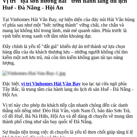
Vị trí "tọa sơn hướng hải" trên hành lang du lịch
Huế - Đà Nẵng - Hội An
Tại Vinhomes Hải Vân Bay, sự hiện diện của dãy núi Hải Vân hùng
vĩ phía sau như một "bức tường thành" vững chãi, che chắn và
mang lại không khí trong lành, mát mẻ quanh năm. Phía trước là
vịnh biển trong xanh với tầm nhìn khoáng đạt.
Đây chính là yếu tố "đắt giá" khiến dự án trở thành sự lựa chọn
hàng đầu của du khách thượng lưu – những người không chỉ tìm
kiếm một nơi lưu trú, mà còn tìm kiếm không gian tái tạo năng
lượng.
Đặc biệt,
vị trí Vinhomes Hải Vân Bay
tọa lạc tại cửa ngõ phía
Tây Bắc, là trung tâm của hành lang du lịch di sản Huế - Đà Nẵng -
Hội An.
Vị trí này cho phép du khách tiếp cận nhanh chóng đến các danh
thắng nổi tiếng như: Đèo Hải Vân, vịnh Nam Ô, bán đảo Sơn Trà,
cố đô Huế, Bà Nà Hills, Hội An và dễ dàng di chuyển về trung tâm
thành phố cũng như sân bay quốc tế Đà Nẵng.
Sự thuận tiện trong việc di chuyển là yếu tố then chốt giúp tăng tỉ lệ