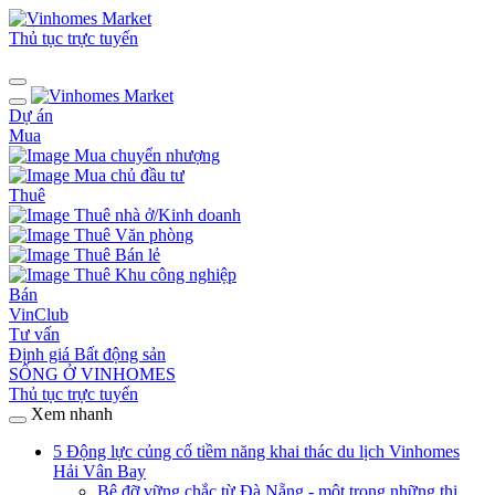
Thủ tục trực tuyến
Dự án
Mua
Mua chuyển nhượng
Mua chủ đầu tư
Thuê
Thuê nhà ở/Kinh doanh
Thuê Văn phòng
Thuê Bán lẻ
Thuê Khu công nghiệp
Bán
VinClub
Tư vấn
Định giá Bất động sản
SỐNG Ở VINHOMES
Thủ tục trực tuyến
Xem nhanh
5 Động lực củng cố tiềm năng khai thác du lịch Vinhomes
Hải Vân Bay
Bệ đỡ vững chắc từ Đà Nẵng - một trong những thị