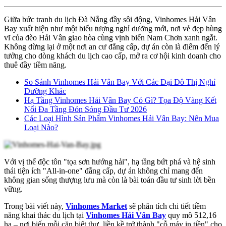
Giữa bức tranh du lịch Đà Nẵng đầy sôi động, Vinhomes Hải Vân
Bay xuất hiện như một biểu tượng nghỉ dưỡng mới, nơi vẻ đẹp hùng
vĩ của đèo Hải Vân giao hòa cùng vịnh biển Nam Chơn xanh ngắt.
Không dừng lại ở một nơi an cư đẳng cấp, dự án còn là điểm đến lý
tưởng cho dòng khách du lịch cao cấp, mở ra cơ hội kinh doanh cho
thuê đầy tiềm năng.
So Sánh Vinhomes Hải Vân Bay Với Các Đại Đô Thị Nghỉ
Dưỡng Khác
Hạ Tầng Vinhomes Hải Vân Bay Có Gì? Tọa Độ Vàng Kết
Nối Đa Tầng Đón Sóng Đầu Tư 2026
Các Loại Hình Sản Phẩm Vinhomes Hải Vân Bay: Nên Mua
Loại Nào?
Với vị thế độc tôn "tọa sơn hướng hải", hạ tầng bứt phá và hệ sinh
thái tiện ích "All-in-one" đẳng cấp, dự án không chỉ mang đến
không gian sống thượng lưu mà còn là bài toán đầu tư sinh lời bền
vững.
Trong bài viết này,
Vinhomes Market
sẽ phân tích chi tiết tiềm
năng khai thác du lịch tại
Vinhomes Hải Vân Bay
quy mô
512,16
ha
– nơi biến mỗi căn biệt thự, liền kề trở thành "cỗ máy in tiền" cho