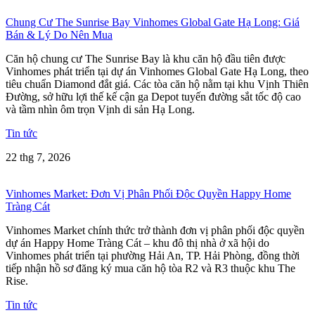
Chung Cư The Sunrise Bay Vinhomes Global Gate Hạ Long: Giá
Bán & Lý Do Nên Mua
Căn hộ chung cư The Sunrise Bay là khu căn hộ đầu tiên được
Vinhomes phát triển tại dự án Vinhomes Global Gate Hạ Long, theo
tiêu chuẩn Diamond đắt giá. Các tòa căn hộ nằm tại khu Vịnh Thiên
Đường, sở hữu lợi thế kế cận ga Depot tuyến đường sắt tốc độ cao
và tầm nhìn ôm trọn Vịnh di sản Hạ Long.
Tin tức
22 thg 7, 2026
Vinhomes Market: Đơn Vị Phân Phối Độc Quyền Happy Home
Tràng Cát
Vinhomes Market chính thức trở thành đơn vị phân phối độc quyền
dự án Happy Home Tràng Cát – khu đô thị nhà ở xã hội do
Vinhomes phát triển tại phường Hải An, TP. Hải Phòng, đồng thời
tiếp nhận hồ sơ đăng ký mua căn hộ tòa R2 và R3 thuộc khu The
Rise.
Tin tức