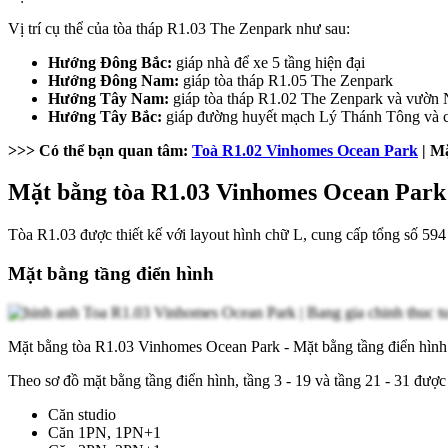
Vị trí cụ thể của tòa tháp R1.03 The Zenpark như sau:
Hướng Đông Bắc:
giáp nhà để xe 5 tầng hiện đại
Hướng Đông Nam:
giáp tòa tháp R1.05 The Zenpark
Hướng Tây Nam:
giáp tòa tháp R1.02 The Zenpark và vườn 
Hướng Tây Bắc:
giáp đường huyết mạch Lý Thánh Tông và c
>>> Có thể bạn quan tâm:
Toà R1.02 Vinhomes Ocean Park
| Mặ
Mặt bằng tòa R1.03 Vinhomes Ocean Park
Tòa R1.03 được thiết kế với layout hình chữ L, cung cấp tổng số 594 
Mặt bằng tầng điển hình
Mặt bằng tòa R1.03 Vinhomes Ocean Park - Mặt bằng tầng điển hình
Theo sơ đồ mặt bằng tầng điển hình, tầng 3 - 19 và tầng 21 - 31 đượ
Căn studio
Căn 1PN, 1PN+1