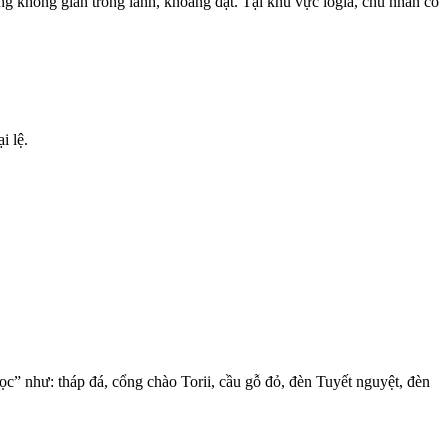
ng không gian trong lành, khoáng đạt. Tại khu vực logia, chủ nhân có
i lệ.
” như: tháp đá, cổng chào Torii, cầu gỗ đỏ, đèn Tuyết nguyệt, đèn