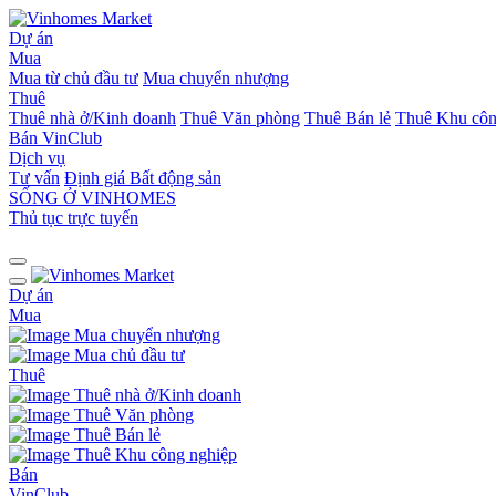
Dự án
Mua
Mua từ chủ đầu tư
Mua chuyển nhượng
Thuê
Thuê nhà ở/Kinh doanh
Thuê Văn phòng
Thuê Bán lẻ
Thuê Khu côn
Bán
VinClub
Dịch vụ
Tư vấn
Định giá Bất động sản
SỐNG Ở VINHOMES
Thủ tục trực tuyến
Dự án
Mua
Mua chuyển nhượng
Mua chủ đầu tư
Thuê
Thuê nhà ở/Kinh doanh
Thuê Văn phòng
Thuê Bán lẻ
Thuê Khu công nghiệp
Bán
VinClub