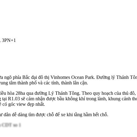
N, 3PN+1
 ngõ phía Bắc đại đô thị Vinhomes Ocean Park. Đường lý Thánh Tông r
rung tâm thành phố và các tỉnh, thành lân cận.
 điều hòa 28ha qua đường Lý Thánh Tông. Theo quy hoạch của thủ đô, 
ng tại R1.03 sẽ cảm nhận được bầu không khí trong lành, khung cảnh th
 có góc view đẹp nhất.
ư dân dễ dàng tìm được chỗ để xe khi tầng hầm hết chỗ.