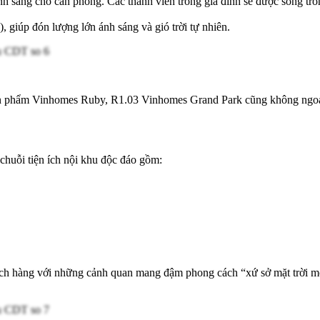
ánh sáng cho căn phòng. Các thành viên trong gia đình sẽ được sống tro
, giúp đón lượng lớn ánh sáng và gió trời tự nhiên.
 sản phẩm Vinhomes Ruby, R1.03 Vinhomes Grand Park cũng không ngoạ
huỗi tiện ích nội khu độc đáo gồm:
ách hàng với những cảnh quan mang đậm phong cách “xứ sở mặt trời mọc