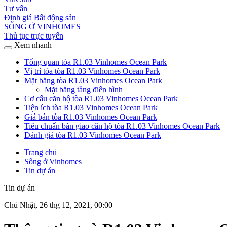
Tư vấn
Định giá Bất động sản
SỐNG Ở VINHOMES
Thủ tục trực tuyến
Xem nhanh
Tổng quan tòa R1.03 Vinhomes Ocean Park
Vị trí tòa tòa R1.03 Vinhomes Ocean Park
Mặt bằng tòa R1.03 Vinhomes Ocean Park
Mặt bằng tầng điển hình
Cơ cấu căn hộ tòa R1.03 Vinhomes Ocean Park
Tiện ích tòa R1.03 Vinhomes Ocean Park
Giá bán tòa R1.03 Vinhomes Ocean Park
Tiêu chuẩn bàn giao căn hộ tòa R1.03 Vinhomes Ocean Park
Đánh giá tòa R1.03 Vinhomes Ocean Park
Trang chủ
Sống ở Vinhomes
Tin dự án
Tin dự án
Chủ Nhật, 26 thg 12, 2021, 00:00