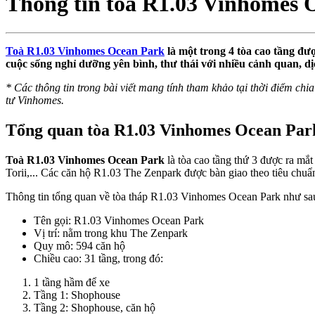
Thông tin toà R1.03 Vinhomes 
Toà R1.03 Vinhomes Ocean Park
là một trong 4 tòa cao tầng đư
cuộc sống nghỉ dưỡng yên bình, thư thái với nhiều cảnh quan, d
* Các thông tin trong bài viết mang tính tham khảo tại thời điểm chia 
tư Vinhomes.
Tổng quan tòa R1.03 Vinhomes Ocean Par
Toà R1.03 Vinhomes Ocean Park
là tòa cao tầng thứ 3 được ra m
Torii,... Các căn hộ R1.03 The Zenpark được bàn giao theo tiêu chuẩ
Thông tin tổng quan về tòa tháp R1.03 Vinhomes Ocean Park như sa
Tên gọi: R1.03 Vinhomes Ocean Park
Vị trí: nằm trong khu The Zenpark
Quy mô: 594 căn hộ
Chiều cao: 31 tầng, trong đó:
1 tầng hầm để xe
Tầng 1: Shophouse
Tầng 2: Shophouse, căn hộ