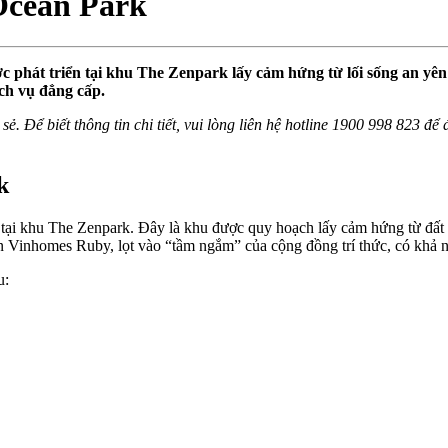
Ocean Park
ợc phát triển tại khu The Zenpark lấy cảm hứng từ lối sống an y
ịch vụ đẳng cấp.
sẻ. Để biết thông tin chi tiết, vui lòng liên hệ hotline 1900 998 823 đ
k
ắt tại khu The Zenpark. Đây là khu được quy hoạch lấy cảm hứng từ đấ
n Vinhomes Ruby, lọt vào “tầm ngắm” của cộng đồng trí thức, có khả nă
u: