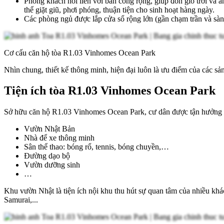
Phòng khách nối liền với ban công rộng, giúp đón gió trời và 
thể giặt giũ, phơi phóng, thuận tiện cho sinh hoạt hàng ngày.
Các phòng ngủ được lắp cửa sổ rộng lớn (gần chạm trần và sàn)
Cơ cấu căn hộ tòa R1.03 Vinhomes Ocean Park
Nhìn chung, thiết kế thông minh, hiện đại luôn là ưu điểm của các
Tiện ích tòa R1.03 Vinhomes Ocean Park
Sở hữu căn hộ R1.03 Vinhomes Ocean Park, cư dân được tận hưởng c
Vườn Nhật Bản
Nhà để xe thông minh
Sân thể thao: bóng rổ, tennis, bóng chuyền,…
Đường dạo bộ
Vườn dưỡng sinh
…
Khu vườn Nhật là tiện ích nội khu thu hút sự quan tâm của nhiều kh
Samurai,...