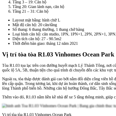
Tầng 3 – 19: Căn hộ
Tầng 20: Gian lánh nạn, căn hộ
Tầng 21 – 31: Căn hộ
Layout mặt bằng: hình chữ L
Mật độ căn hộ: 20 căn/tầng
Số thang: 6 thang thường, 1 thang chở hàng
Loại hình căn hộ: căn studio, 1PN, 1PN+1, 2PN, 2PN+1, 3P
Diện tích căn hộ: 27 - 90.5m2
Thời điểm bàn giao: tháng 12 năm 2021
Vị trí tòa tòa R1.03 Vinhomes Ocean Park
Tòa R1.03 tọa lạc trên con đường huyết mạch Lý Thánh Tông, nơi cửa
quốc lộ 5A, 5B, thuận tiện cho quá trình di chuyển đến các khu vực t
Ngoài ra, tòa tháp được đánh giá cao bởi nằm đối diện công viên hồ
lên cấp quận. Trong tương lai, khi dự án hoàn thành, cư dân sinh số
lòng Thành phố biển hồ. Những căn hộ hướng Đông Bắc, Tây Bắc sẽ
Thêm vào đó, R1.03 nằm liền kề nhà để xe 5 tầng thông minh, giúp c
Vị trí tòa tòa R1.03 Vinhomes Ocean Park