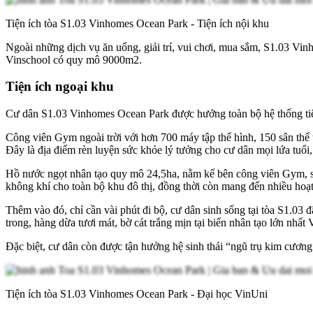
Tiện ích tòa S1.03 Vinhomes Ocean Park - Tiện ích nội khu
Ngoài những dịch vụ ăn uống, giải trí, vui chơi, mua sắm, S1.03 V
Vinschool có quy mô 9000m2.
Tiện ích ngoại khu
Cư dân S1.03 Vinhomes Ocean Park được hưởng toàn bộ hệ thống tiệ
Công viên Gym ngoài trời với hơn 700 máy tập thể hình, 150 sân thể 
Đây là địa điểm rèn luyện sức khỏe lý tưởng cho cư dân mọi lứa tuổi,
Hồ nước ngọt nhân tạo quy mô 24,5ha, nằm kế bên công viên Gym, sở h
không khí cho toàn bộ khu đô thị, đồng thời còn mang đến nhiều hoạ
Thêm vào đó, chỉ cần vài phút đi bộ, cư dân sinh sống tại tòa S1.03
trong, hàng dừa tươi mát, bờ cát trắng mịn tại biển nhân tạo lớn nhất 
Đặc biệt, cư dân còn được tận hưởng hệ sinh thái “ngũ trụ kim cươn
Tiện ích tòa S1.03 Vinhomes Ocean Park - Đại học VinUni