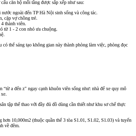
 cấu căn hộ mỗi tầng được sắp xếp như sau:
i nước ngoài đến TP Hà Nội sinh sống và công tác.
, cặp vợ chồng trẻ.
4 thành viên.
ó từ 1 - 2 con nhỏ ưa chuộng.
hệ.
u có thể sáng tạo không gian này thành phòng làm việc, phòng đọc
iện “từ a đến z" ngay cạnh khuôn viên sống như: nhà để xe quy mô
 xe.
ân tập thể thao với đầy đủ đồ dùng cần thiết như khu sơ chế thực
g hơn 10,000m2 (thuộc quần thể 3 tòa S1.01, S1.02, S1.03) và tuyến
nh về đêm.