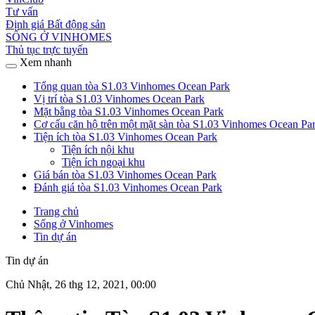
Tư vấn
Định giá Bất động sản
SỐNG Ở VINHOMES
Thủ tục trực tuyến
Xem nhanh
Tổng quan tòa S1.03 Vinhomes Ocean Park
Vị trí tòa S1.03 Vinhomes Ocean Park
Mặt bằng tòa S1.03 Vinhomes Ocean Park
Cơ cấu căn hộ trên một mặt sàn tòa S1.03 Vinhomes Ocean Pa
Tiện ích tòa S1.03 Vinhomes Ocean Park
Tiện ích nội khu
Tiện ích ngoại khu
Giá bán tòa S1.03 Vinhomes Ocean Park
Đánh giá tòa S1.03 Vinhomes Ocean Park
Trang chủ
Sống ở Vinhomes
Tin dự án
Tin dự án
Chủ Nhật, 26 thg 12, 2021, 00:00