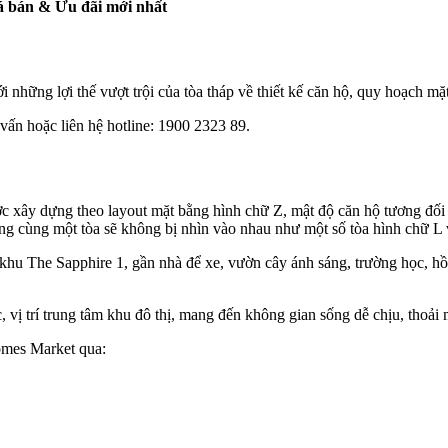
á bán & Ưu đãi mới nhất
ững lợi thế vượt trội của tòa tháp về thiết kế căn hộ, quy hoạch mặt 
ư vấn hoặc liên hệ hotline: 1900 2323 89.
được xây dựng theo layout mặt bằng hình chữ Z, mật độ căn hộ tương đối
ong cùng một tòa sẽ không bị nhìn vào nhau như một số tòa hình chữ L 
khu The Sapphire 1, gần nhà để xe, vườn cây ánh sáng, trường học, hồ đ
 vị trí trung tâm khu đô thị, mang đến không gian sống dễ chịu, thoải 
homes Market qua: