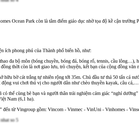
inhomes Ocean Park còn là tâm điểm giáo dục nhờ tọa độ kề cận trườn
n ích phong phú của Thành phố biển hồ, như:
thao đa bộ môn (bóng chuyền, bóng đá, bóng rổ, tennis, cầu lông…), h
 đồng thời còn là nơi giao lưu, trò chuyện, kết bạn của cộng đồng văn 
ữu bờ cát trắng tự nhiên rộng tới 35m. Chủ đầu tư thả 50 tấn cá nước
t động vui chơi thú vị cho người dân như chèo thuyền kayak, câu cá,…
 đã có thể cùng bè bạn và người thân trải nghiệm cảm giác “nghỉ dưỡng
Việt Nam (6,1 ha).
g” đến từ Vingroup gồm: Vincom - Vinmec - VinUni - Vinhomes - Vinsc