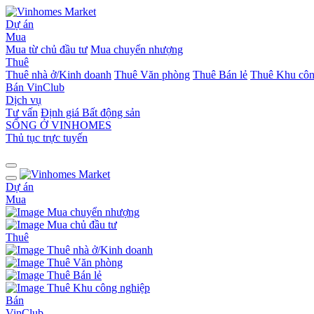
Dự án
Mua
Mua từ chủ đầu tư
Mua chuyển nhượng
Thuê
Thuê nhà ở/Kinh doanh
Thuê Văn phòng
Thuê Bán lẻ
Thuê Khu côn
Bán
VinClub
Dịch vụ
Tư vấn
Định giá Bất động sản
SỐNG Ở VINHOMES
Thủ tục trực tuyến
Dự án
Mua
Mua chuyển nhượng
Mua chủ đầu tư
Thuê
Thuê nhà ở/Kinh doanh
Thuê Văn phòng
Thuê Bán lẻ
Thuê Khu công nghiệp
Bán
VinClub