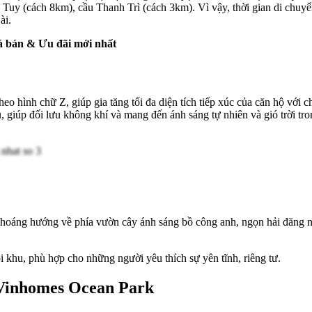
h Tuy (cách 8km), cầu Thanh Trì (cách 3km). Vì vậy, thời gian di chu
ài.
á bán & Ưu đãi mới nhất
 hình chữ Z, giúp gia tăng tối đa diện tích tiếp xúc của căn hộ với 
u, giúp đối lưu không khí và mang đến ánh sáng tự nhiên và gió trời tr
áng hướng về phía vườn cây ánh sáng bồ công anh, ngọn hải đăng nội 
khu, phù hợp cho những người yêu thích sự yên tĩnh, riêng tư.
3 Vinhomes Ocean Park