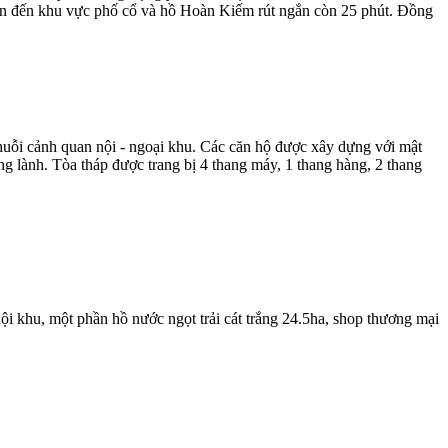
yển đến khu vực phố cổ và hồ Hoàn Kiếm rút ngắn còn 25 phút. Đồng
chuỗi cảnh quan nội - ngoại khu. Các căn hộ được xây dựng với mật
ong lành. Tòa tháp được trang bị 4 thang máy, 1 thang hàng, 2 thang
khu, một phần hồ nước ngọt trải cát trắng 24.5ha, shop thương mại