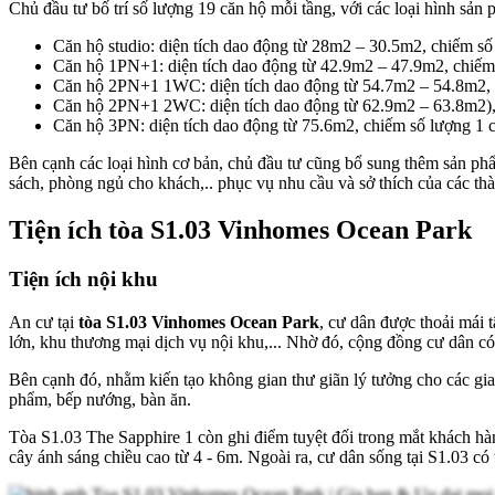
Chủ đầu tư bố trí số lượng 19 căn hộ mỗi tầng, với các loại hình s
Căn hộ studio: diện tích dao động từ 28m2 – 30.5m2, chiếm số
Căn hộ 1PN+1: diện tích dao động từ 42.9m2 – 47.9m2, chiếm 
Căn hộ 2PN+1 1WC: diện tích dao động từ 54.7m2 – 54.8m2, ch
Căn hộ 2PN+1 2WC: diện tích dao động từ 62.9m2 – 63.8m2), c
Căn hộ 3PN: diện tích dao động từ 75.6m2, chiếm số lượng 1 că
Bên cạnh các loại hình cơ bản, chủ đầu tư cũng bổ sung thêm sản p
sách, phòng ngủ cho khách,.. phục vụ nhu cầu và sở thích của các thà
Tiện ích tòa S1.03 Vinhomes Ocean Park
Tiện ích nội khu
An cư tại
tòa S1.03 Vinhomes Ocean Park
, cư dân được thoải mái 
lớn, khu thương mại dịch vụ nội khu,... Nhờ đó, cộng đồng cư dân có 
Bên cạnh đó, nhằm kiến tạo không gian thư giãn lý tưởng cho các gia
phẩm, bếp nướng, bàn ăn.
Tòa S1.03 The Sapphire 1 còn ghi điểm tuyệt đối trong mắt khách hà
cây ánh sáng chiều cao từ 4 - 6m. Ngoài ra, cư dân sống tại S1.03 