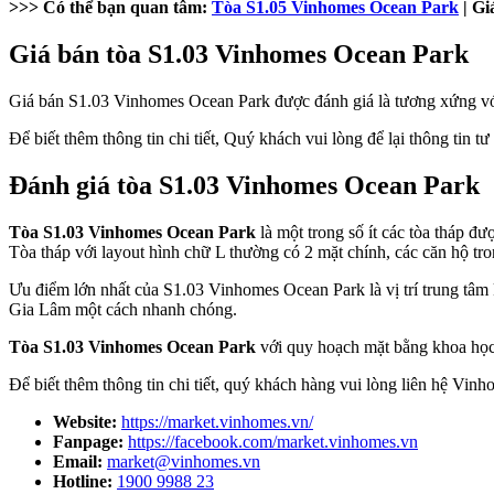
>>> Có thể bạn quan tâm:
Tòa S1.05 Vinhomes Ocean Park
| Gi
Giá bán tòa S1.03 Vinhomes Ocean Park
Giá bán S1.03 Vinhomes Ocean Park được đánh giá là tương xứng với nh
Để biết thêm thông tin chi tiết, Quý khách vui lòng để lại thông tin t
Đánh giá tòa S1.03 Vinhomes Ocean Park
Tòa S1.03 Vinhomes Ocean Park
là một trong số ít các tòa tháp 
Tòa tháp với layout hình chữ L thường có 2 mặt chính, các căn hộ tr
Ưu điểm lớn nhất của S1.03 Vinhomes Ocean Park là vị trí trung tâm 
Gia Lâm một cách nhanh chóng.
Tòa S1.03 Vinhomes Ocean Park
với quy hoạch mặt bằng khoa học,
Để biết thêm thông tin chi tiết, quý khách hàng vui lòng liên hệ Vin
Website:
https://market.vinhomes.vn/
Fanpage:
https://facebook.com/market.vinhomes.vn
Email:
market@vinhomes.vn
Hotline:
1900 9988 23