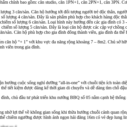
ản phẩm chính bao gồm: căn studio, căn 1PN+1, căn 2PN+1, căn 3PN. Cơ
 lượng 3 căn/sàn. Căn hộ hướng tới đối tượng người trẻ độc thân, ngườ
số lượng 4 căn/sàn. Đây là sản phẩm phù hợp cho khách hàng độc thân
iếm số lượng 6 căn/sàn. Loại hình này hướng đến các gia đình có 3 - 
hiếm số lượng 5 căn/sàn. Đây là loại căn hộ được các cặp vợ chồng c
n/sàn. Căn hộ phù hợp cho gia đình đông thành viên, gia đình đa thế 
hẩm căn hộ “+ 1” với khu vực đa năng rộng khoảng 7 – 8m2. Chủ sở hữ
nh viên trong gia đình.
tận hưởng cuộc sống nghỉ dưỡng “all-in-one” với chuỗi tiện ích toàn d
thể tiết kiệm được đáng kể thời gian di chuyển và dễ dàng tìm chỗ đậu
 đình, chủ đầu tư phát triển khu nướng BBQ số 05 nằm cạnh hệ thống s
ng nhờ lợi thế về không gian sống khi thừa hưởng chuỗi cảnh quan rộn
có thể chiêm ngưỡng được hình ảnh ngọn hải đăng 16m có vẻ đẹp lung li