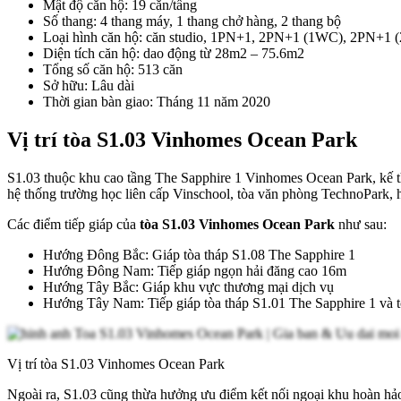
Mật độ căn hộ: 19 căn/tầng
Số thang: 4 thang máy, 1 thang chở hàng, 2 thang bộ
Loại hình căn hộ: căn studio, 1PN+1, 2PN+1 (1WC), 2PN+1
Diện tích căn hộ: dao động từ 28m2 – 75.6m2
Tổng số căn hộ: 513 căn
Sở hữu: Lâu dài
Thời gian bàn giao: Tháng 11 năm 2020
Vị trí tòa S1.03 Vinhomes Ocean Park
S1.03 thuộc khu cao tầng The Sapphire 1 Vinhomes Ocean Park, kế thừa
hệ thống trường học liên cấp Vinschool, tòa văn phòng TechnoPark, 
Các điểm tiếp giáp của
tòa S1.03 Vinhomes Ocean Park
như sau:
Hướng Đông Bắc: Giáp tòa tháp S1.08 The Sapphire 1
Hướng Đông Nam: Tiếp giáp ngọn hải đăng cao 16m
Hướng Tây Bắc: Giáp khu vực thương mại dịch vụ
Hướng Tây Nam: Tiếp giáp tòa tháp S1.01 The Sapphire 1 và t
Vị trí tòa S1.03 Vinhomes Ocean Park
Ngoài ra, S1.03 cũng thừa hưởng ưu điểm kết nối ngoại khu hoàn hảo