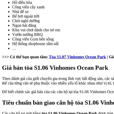
Hồ điều hòa
Công viên cây xanh
Nhà để xe
Bể bơi ngoài trời
Chòi nghỉ dưỡng
Ngọn hải đăng
Khu vui chơi dành cho trẻ em
Vườn nướng BBQ
Công viên Gym bên sông
Hệ thống shophouse sầm uất
…
>>> Có thể bạn quan tâm:
Tòa S1.07 Vinhomes Ocean Park
| Gi
Giá bán tòa S1.06 Vinhomes Ocean Park
Theo đánh giá của giới chuyên gia trong lĩnh vực bất động sản, các
thể của từng căn sẽ phụ thuộc vào nhiều yếu tố khác nhau như vị trí,
Để biết chính xác giá bán của các căn hộ tại tòa S1.06 Vinhomes Oce
Tiêu chuẩn bàn giao căn hộ tòa S1.06 Vin
Các căn hộ tại mặt bằng
tòa S1.06 Vinhomes Ocean Park
được bàn 