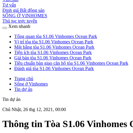
Tư vấn
Định giá Bất động sản
SỐNG Ở VINHOMES
Thủ tục trực tuyến
Xem nhanh
Tổng quan tòa S1.06 Vinhomes Ocean Park
Vị trí tòa tòa S1.06 Vinhomes Ocean Park
Mặt bằng tòa S1.06 Vinhomes Ocean Park
Tiện ích tòa S1.06 Vinhomes Ocean Park
Giá bán tòa S1.06 Vinhomes Ocean Park
Tiêu chuẩn bàn giao căn hộ tòa S1.06 Vinhomes Ocean Park
Đánh giá tòa S1.06 Vinhomes Ocean Park
Trang chủ
Sống ở Vinhomes
Tin dự án
Tin dự án
Chủ Nhật, 26 thg 12, 2021, 00:00
Thông tin Tòa S1.06 Vinhomes 