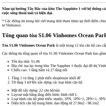
Nằm tại hướng Tây Bắc của khu The Sapphire 1 với hệ thống cả
cuộc sống thoải mái và hiện đại.
* Các thông tin trong bài viết mang tính tham khảo tại thời điểm chia 
tư Vinhomes.
Tổng quan tòa S1.06 Vinhomes Ocean Par
Tòa S1.06 Vinhomes Ocean Park
là một trong 12 tòa căn hộ cao c
Các thông tin tổng quan về tòa S1.06 Vinhomes Ocean Park bao gồm
Tên tòa nhà: S1.06
Địa chỉ: tọa lạc trong khu The Sapphire 1 thuộc đại đô thị Vi
Chiều cao: 1 tầng hầm và 27 tầng nổi
Tầng 1 và tầng 2 phát triển shophouse khối đế
Từ tầng 3 trở lên xây dựng các loại hình căn hộ
Mật độ xây dựng: 22 căn hộ/sàn
Layout mặt bằng tầng điển hình: hình chữ L
Loại hình căn hộ phát triển: studio, 1PN, 1PN+1, 2PN+1, 3P
Diện tích căn hộ trung bình: dao động từ 27.8m2 - 98.1m2