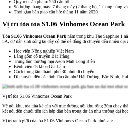
Quy mô sản phẩm: 550 căn hộ
Số lượng thang máy: 7 thang máy (2 thang bộ, 1 thang hàng và 
Thời gian bàn giao căn hộ: tháng 11 năm 2020
Vị trí tòa tòa S1.06 Vinhomes Ocean Park
Tòa S1.06 Vinhomes Ocean Park
nằm trong khu The Sapphire 1 năn
5A, cư dân sinh sống tại đây có thể dễ dàng di chuyển đến nhiều địa 
Học viện Nông nghiệp Việt Nam
Làng gốm cổ truyền Bát Tràng
Trung tâm thương mại Aeon Mall Long Biên
Bệnh viện đa khoa Gia Lâm
Cách trung tâm thành phố 30 phút di chuyển
Di chuyển đến các tỉnh lân cận như Hải Dương, Bắc Ninh, Hả
Vị trí tòa S1.06 Vinhomes Ocean Park
Về nội khu, tòa nhà kề cận với trục đường nội khu rộng 30m chạy thẳ
kết nối đến chuỗi tiện ích hấp dẫn bên trong dự án như trường đại họ
Vị trí ranh giới của tòa S1.06 Vinhomes Ocean Park như sau: