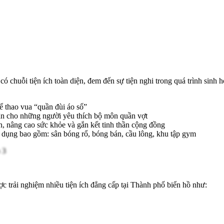
ó chuỗi tiện ích toàn diện, đem đến sự tiện nghi trong quá trình sinh h
ể thao vua “quần đùi áo số”
tận cho những người yêu thích bộ môn quần vợt
n, nâng cao sức khỏe và gắn kết tinh thần cộng đồng
sử dụng bao gồm: sân bóng rổ, bóng bán, cầu lông, khu tập gym
c trải nghiệm nhiều tiện ích đẳng cấp tại Thành phố biển hồ như: