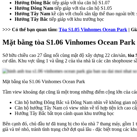
Hướng Đông Bắc
tiếp giáp với tòa căn hộ S1.07
Hướng Đông Nam
tiếp giáp với tòa căn hộ S1.05
Hướng Tây Nam
kề cận với chuỗi sân tập thể thao ngoài trời:
Hướng Tây Bắc
tiếp giáp với khu trường học
>>> Có thể bạn quan tâm:
Tòa S1.05 Vinhomes Ocean Park
| Gi
Mặt bằng tòa S1.06 Vinhomes Ocean Park
Sở hữu chiều cao 27 tầng nổi cùng mật độ xây dựng 22 căn/sàn,
tòa
cư dân. Khu vực tầng 1 và tầng 2 của tòa nhà là các căn shophouse s
Mặt bằng tòa S1.06 Vinhomes Ocean Park
Tầm view khoáng đạt cũng là một trong những điểm cộng lớn của các 
Căn hộ hướng Đông Bắc và Đông Nam nhìn về không gian nội 
Căn hộ hướng Tây Nam có view nhìn về tổ hợp tiện ích cao cấp,
Hướng Tây Bắc bắt trọn cảnh quan khu trường học
Bên cạnh đó, chủ đầu tư đã trang bị cho tòa nhà 7 thang máy, gồm 1 
già và trẻ nhỏ, tránh tình trạng chờ đợi quá lâu - đặc biệt trong các k