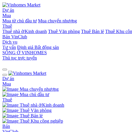
Dự án
Mua
Mua từ chủ đầu tư
Mua chuyển nhượng
Thuê
Thuê nhà ở/Kinh doanh
Thuê Văn phòng
Thuê Bán lẻ
Thuê Khu côn
Bán
VinClub
Dịch vụ
Tư vấn
Định giá Bất động sản
SỐNG Ở VINHOMES
Thủ tục trực tuyến
Dự án
Mua
Mua chuyển nhượng
Mua chủ đầu tư
Thuê
Thuê nhà ở/Kinh doanh
Thuê Văn phòng
Thuê Bán lẻ
Thuê Khu công nghiệp
Bán
VinClub