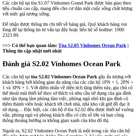
Các căn hộ tại tòa S1.07 Vinhomes Grand Park được bàn giao theo
tiêu chuẩn cao cấp, mang đến cho cư dân một cuộc sống chất lượng
với mức giá tương xứng.
Để nhận được thông tin chi tiết về bảng giá, Quý khách hàng vui
lòng để lại thông tin tư vấn tại đây hoặc liên hệ số hotline: 1900
2323 89.
>>> Có thể bạn quan tâm:
Tòa S2.05 Vinhomes Ocean Park
|
Thông tin cập nhật mới nhất
Đánh giá S2.02 Vinhomes Ocean Park
Các căn hộ tại
tòa S2.02 Vinhomes Ocean Park
gây ấn tượng với
khách hàng bởi không gian đa năng của các căn hộ 1PN + 1, 2PN +
1 và 3PN + 1. Với điểm nhấn về diện tích tăng thêm này, gia chủ có
thể thoải mái thiết kế theo sở thích và nhu cầu sử dụng của gia đình
như tận dụng làm phòng làm việc, phòng ngủ nhỏ khi gia đình có
thêm thành viên hoặc khách tới chơi nhà, nhà kho cất giữ đồ đạc ít
sử dụng… Đặc biệt, các căn hộ ở tòa S2.02 đều được thiết kế vuông
vắn, phòng ngủ và phòng khách đều có cửa sổ lớn và ban công
thông thoáng hướng ra không gian xanh của khu đô thị.
Ngoài ra, S2.02 Vinhomes Ocean Park là một trong các tòa căn hộ