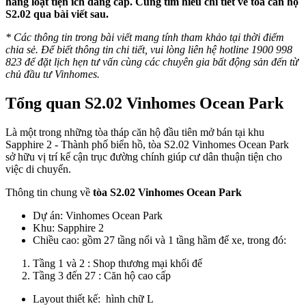
hàng loạt tiện ích đẳng cấp. Cùng tìm hiểu chi tiết về tòa căn hộ
S2.02 qua bài viết sau.
* Các thông tin trong bài viết mang tính tham khảo tại thời điểm
chia sẻ. Để biết thông tin chi tiết, vui lòng liên hệ hotline 1900 998
823 để đặt lịch hẹn tư vấn cùng các chuyên gia bất động sản đến từ
chủ đầu tư Vinhomes.
Tổng quan S2.02 Vinhomes Ocean Park
Là một trong những tòa tháp căn hộ đầu tiên mở bán tại khu
Sapphire 2 - Thành phố biển hồ, tòa S2.02 Vinhomes Ocean Park
sở hữu vị trí kế cận trục đường chính giúp cư dân thuận tiện cho
việc di chuyển.
Thông tin chung về
tòa S2.02 Vinhomes Ocean Park
Dự án: Vinhomes Ocean Park
Khu: Sapphire 2
Chiều cao: gồm 27 tầng nổi và 1 tầng hầm để xe, trong đó:
Tầng 1 và 2 : Shop thương mại khối đế
Tầng 3 đến 27 : Căn hộ cao cấp
Layout thiết kế: hình chữ L