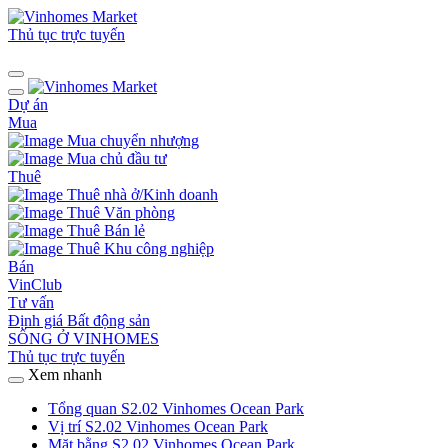
Thủ tục trực tuyến
Dự án
Mua
Mua chuyển nhượng
Mua chủ đầu tư
Thuê
Thuê nhà ở/Kinh doanh
Thuê Văn phòng
Thuê Bán lẻ
Thuê Khu công nghiệp
Bán
VinClub
Tư vấn
Định giá Bất động sản
SỐNG Ở VINHOMES
Thủ tục trực tuyến
Xem nhanh
Tổng quan S2.02 Vinhomes Ocean Park
Vị trí S2.02 Vinhomes Ocean Park
Mặt bằng S2.02 Vinhomes Ocean Park