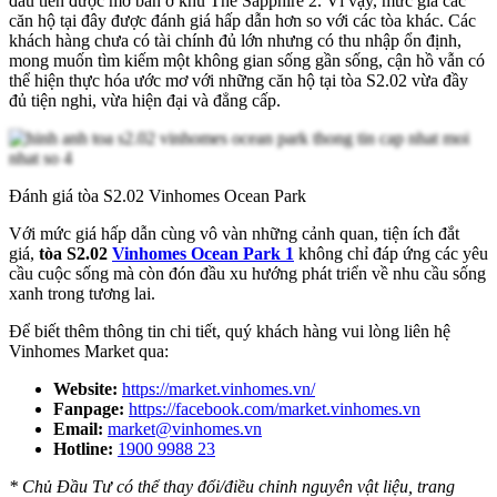
đầu tiên được mở bán ở khu The Sapphire 2. Vì vậy, mức giá các
căn hộ tại đây được đánh giá hấp dẫn hơn so với các tòa khác. Các
khách hàng chưa có tài chính đủ lớn nhưng có thu nhập ổn định,
mong muốn tìm kiếm một không gian sống gần sống, cận hồ vẫn có
thể hiện thực hóa ước mơ với những căn hộ tại tòa S2.02 vừa đầy
đủ tiện nghi, vừa hiện đại và đẳng cấp.
Đánh giá tòa S2.02 Vinhomes Ocean Park
Với mức giá hấp dẫn cùng vô vàn những cảnh quan, tiện ích đắt
giá,
tòa S2.02
Vinhomes Ocean Park 1
không chỉ đáp ứng các yêu
cầu cuộc sống mà còn đón đầu xu hướng phát triển về nhu cầu sống
xanh trong tương lai.
Để biết thêm thông tin chi tiết, quý khách hàng vui lòng liên hệ
Vinhomes Market qua:
Website:
https://market.vinhomes.vn/
Fanpage:
https://facebook.com/market.vinhomes.vn
Email:
market@vinhomes.vn
Hotline:
1900 9988 23
* Chủ Đầu Tư có thể thay đổi/điều chỉnh nguyên vật liệu, trang