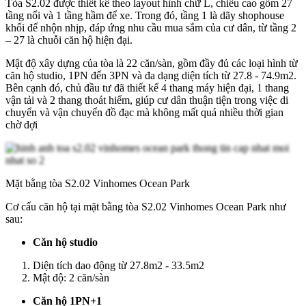
Tòa S2.02 được thiết kế theo layout hình chữ L, chiều cao gồm 27
tầng nổi và 1 tầng hầm để xe. Trong đó, tầng 1 là dãy shophouse
khối đế nhộn nhịp, đáp ứng nhu cầu mua sắm của cư dân, từ tầng 2
– 27 là chuỗi căn hộ hiện đại.
Mật độ xây dựng của tòa là 22 căn/sàn, gồm đầy đủ các loại hình từ
căn hộ studio, 1PN đến 3PN và đa dạng diện tích từ 27.8 - 74.9m2.
Bên cạnh đó, chủ đầu tư đã thiết kế 4 thang máy hiện đại, 1 thang
vận tải và 2 thang thoát hiểm, giúp cư dân thuận tiện trong việc di
chuyển và vận chuyển đồ đạc mà không mất quá nhiều thời gian
chờ đợi
Mặt bằng tòa S2.02 Vinhomes Ocean Park
Cơ cấu căn hộ tại mặt bằng tòa S2.02 Vinhomes Ocean Park như
sau:
Căn hộ studio
Diện tích dao động từ 27.8m2 - 33.5m2
Mật độ: 2 căn/sàn
Căn hộ 1PN+1