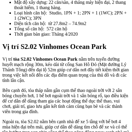
Mật độ xây dựng: 22 căn/sàn, 4 tháng máy hiện đại, 2 thang
thoát hiểm, 1 thang hàng.
Loại hình căn hộ: Studio, 1PN + 1; 2PN + 1 (1WC); 2PN +
1 (2WC); 3PN
Diện tích căn hộ: từ 27.8m2 – 74.9m2
Tổng số căn hộ: 572 căn hộ
Thời gian bàn giao: Tháng 4/2020
Vị trí S2.02 Vinhomes Ocean Park
Vị trí
tòa S2.02 Vinhomes Ocean Park
nằm trên tuyến đường
huyết mạch rộng 30m, kéo dài từ cổng San Hô Đỏ (Mặt đường Lý
Thánh Tông) đến đại lộ 52m giúp cư dân nơi đây tiết kiệm thời gian
trong việc kết nối đến các địa điểm quan trọng của thủ đô và đi các
tỉnh lân cận.
Bên cạnh đó, tòa tháp nằm gần cụm thể thao ngoài trời với 2 sân
bóng chuyền hơi, 1 bể bơi ngoài trời và 1 sân bóng rổ, tạo điều kiện
để cư dân dễ dàng tham gia các hoạt động thể dục thể thao, vui
chơi, giải trí, giao lưu gắn kết tình cảm cùng bạn bè và các thành
viên trong gia đình.
Ngoài ra, tòa S2.02 nằm bên cạnh nhà để xe 5 tầng với bể bơi 4
mùa hiện đại trên mái, giúp cư dân dễ dàng tìm chỗ để xe và có thể