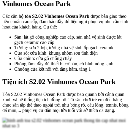
Vinhomes Ocean Park
Các căn hộ
tòa S2.02 Vinhomes Ocean Park
được bàn giao theo
tiêu chuẩn cao cấp, đảm bảo đầy đủ tiện nghi phục vụ nhu cầu sinh
hoạt của khách hàng. Cụ thể:
Sàn: lát gỗ công nghiệp cao cấp, sàn nhà vệ sinh được lát
gạch ceramic cao cấp
Tường: sơn 2 lớp, tường nhà vệ sinh ốp gạch ceramic
Cửa sổ: cửa kính, khung nhôm sơn tĩnh điện
Cửa chính: cửa gỗ chống cháy
Phòng tắm: đầy đủ thiết bị cơ bản, có bình nóng lạnh
Chuông cửa kết nối với tầng hầm, tầng 1
Tiện ích S2.02 Vinhomes Ocean Park
Tòa S2.02 Vinhomes Ocean Park được bao quanh bởi cảnh quan
xanh và hệ thống tiện ích đồng bộ. Từ sân chơi trẻ em đến hàng
chục sân tập thể thao ngoài trời như bóng rổ, cầu lông, tennis, bóng
đá mini,... phục vụ cư dân mọi lứa tuổi với sở thích đa dạng.