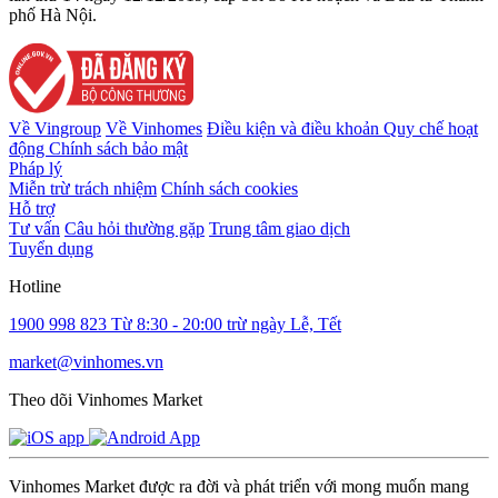
phố Hà Nội.
Về Vingroup
Về Vinhomes
Điều kiện và điều khoản
Quy chế hoạt
động
Chính sách bảo mật
Pháp lý
Miễn trừ trách nhiệm
Chính sách cookies
Hỗ trợ
Tư vấn
Câu hỏi thường gặp
Trung tâm giao dịch
Tuyển dụng
Hotline
1900 998 823
Từ 8:30 - 20:00 trừ ngày Lễ, Tết
market@vinhomes.vn
Theo dõi Vinhomes Market
Vinhomes Market được ra đời và phát triển với mong muốn mang