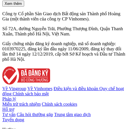
Xem thêm
Công ty Cổ phần Sàn Giao dịch Bất động sản Thành phố Hoàng
Gia (một thành viên của công ty CP Vinhomes).
Số 72A, đường Nguyễn Trãi, Phường Thượng Đình, Quận Thanh
Xuân, Thành phố Hà Nội, Việt Nam.
Giấy chứng nhận đăng ký doanh nghiệp, mã số doanh nghiệp:
0103970225, đăng ký lần đầu ngày 11/06/2009, đăng ký thay đổi
lần thứ 14 ngày 12/12/2019, cấp bởi Sở Kế hoạch và Đầu tư Thành
phố Hà Nội.
Về Vingroup
Về Vinhomes
Điều kiện và điều khoản
Quy chế hoạt
động
Chính sách bảo mật
Pháp lý
Miễn trừ trách nhiệm
Chính sách cookies
Hỗ trợ
Tư vấn
Câu hỏi thường gặp
Trung tâm giao dịch
Tuyển dụng