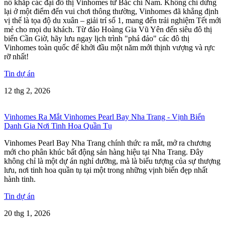
nổ khắp các đại đô thị Vinhomes từ Bắc chí Nam. Không chỉ dừng
lại ở một điểm đến vui chơi thông thường, Vinhomes đã khẳng định
vị thế là tọa độ du xuân – giải trí số 1, mang đến trải nghiệm Tết mới
mẻ cho mọi du khách. Từ đảo Hoàng Gia Vũ Yên đến siêu đô thị
biển Cần Giờ, hãy lưu ngay lịch trình "phá đảo" các đô thị
Vinhomes toàn quốc để khởi đầu một năm mới thịnh vượng và rực
rỡ nhất!
Tin dự án
12 thg 2, 2026
Vinhomes Ra Mắt Vinhomes Pearl Bay Nha Trang - Vịnh Biển
Danh Gia Nơi Tinh Hoa Quần Tụ
Vinhomes Pearl Bay Nha Trang chính thức ra mắt, mở ra chương
mới cho phân khúc bất động sản hàng hiệu tại Nha Trang. Đây
không chỉ là một dự án nghỉ dưỡng, mà là biểu tượng của sự thượng
lưu, nơi tinh hoa quần tụ tại một trong những vịnh biển đẹp nhất
hành tinh.
Tin dự án
20 thg 1, 2026