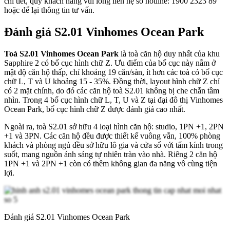
chi tiết, quý khách hàng vui lòng liên hệ số hotline: 1900 2323 89
hoặc để lại thông tin tư vấn.
Đánh giá S2.01 Vinhomes Ocean Park
Toà S2.01 Vinhomes Ocean Park
là toà căn hộ duy nhất của khu
Sapphire 2 có bố cục hình chữ Z. Ưu điểm của bố cục này nằm ở
mật độ căn hộ thấp, chỉ khoảng 19 căn/sàn, ít hơn các toà có bố cục
chữ L, T và U khoảng 15 - 35%. Đồng thời, layout hình chữ Z chỉ
có 2 mặt chính, do đó các căn hộ toà S2.01 không bị che chắn tầm
nhìn. Trong 4 bố cục hình chữ L, T, U và Z tại đại đô thị Vinhomes
Ocean Park, bố cục hình chữ Z được đánh giá cao nhất.
Ngoài ra, toà S2.01 sở hữu 4 loại hình căn hộ: studio, 1PN +1, 2PN
+1 và 3PN. Các căn hộ đều được thiết kế vuông vắn, 100% phòng
khách và phòng ngủ đều sở hữu lô gia và cửa sổ với tấm kính trong
suốt, mang nguồn ánh sáng tự nhiên tràn vào nhà. Riêng 2 căn hộ
1PN +1 và 2PN +1 còn có thêm không gian đa năng vô cùng tiện
lợi.
Đánh giá S2.01 Vinhomes Ocean Park