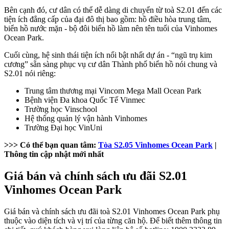
Bên cạnh đó, cư dân có thể dễ dàng di chuyển từ toà S2.01 đến các
tiện ích đẳng cấp của đại đô thị bao gồm: hồ điều hòa trung tâm,
biển hồ nước mặn - bộ đôi biển hồ làm nên tên tuổi của Vinhomes
Ocean Park.
Cuối cùng, hệ sinh thái tiện ích nổi bật nhất dự án - “ngũ trụ kim
cương” sẵn sàng phục vụ cư dân Thành phố biển hồ nói chung và
S2.01 nói riêng:
Trung tâm thương mại Vincom Mega Mall Ocean Park
Bệnh viện Đa khoa Quốc Tế Vinmec
Trường học Vinschool
Hệ thống quản lý vận hành Vinhomes
Trường Đại học VinUni
>>> Có thể bạn quan tâm:
Tòa S2.05 Vinhomes Ocean Park
|
Thông tin cập nhật mới nhất
Giá bán và chính sách ưu đãi S2.01
Vinhomes Ocean Park
Giá bán và chính sách ưu đãi toà S2.01 Vinhomes Ocean Park phụ
thuộc vào diện tích và vị trí của từng căn hộ. Để biết thêm thông tin