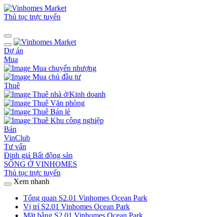
Thủ tục trực tuyến
Dự án
Mua
Mua chuyển nhượng
Mua chủ đầu tư
Thuê
Thuê nhà ở/Kinh doanh
Thuê Văn phòng
Thuê Bán lẻ
Thuê Khu công nghiệp
Bán
VinClub
Tư vấn
Định giá Bất động sản
SỐNG Ở VINHOMES
Thủ tục trực tuyến
Xem nhanh
Tổng quan S2.01 Vinhomes Ocean Park
Vị trí S2.01 Vinhomes Ocean Park
Mặt bằng S2.01 Vinhomes Ocean Park