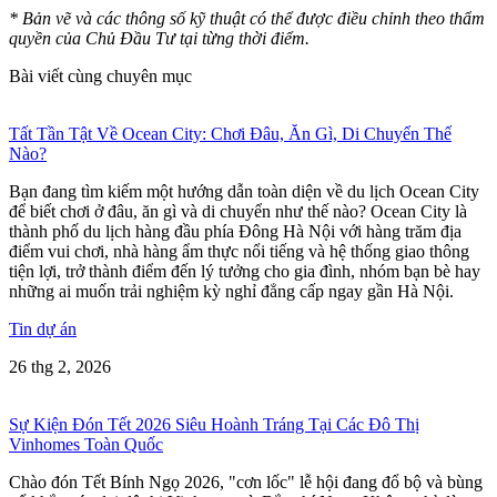
* Bản vẽ và các thông số kỹ thuật có thể được điều chỉnh theo thẩm
quyền của Chủ Đầu Tư tại từng thời điểm.
Bài viết cùng chuyên mục
Tất Tần Tật Về Ocean City: Chơi Đâu, Ăn Gì, Di Chuyển Thế
Nào?
Bạn đang tìm kiếm một hướng dẫn toàn diện về du lịch Ocean City
để biết chơi ở đâu, ăn gì và di chuyển như thế nào? Ocean City là
thành phố du lịch hàng đầu phía Đông Hà Nội với hàng trăm địa
điểm vui chơi, nhà hàng ẩm thực nổi tiếng và hệ thống giao thông
tiện lợi, trở thành điểm đến lý tưởng cho gia đình, nhóm bạn bè hay
những ai muốn trải nghiệm kỳ nghỉ đẳng cấp ngay gần Hà Nội.
Tin dự án
26 thg 2, 2026
Sự Kiện Đón Tết 2026 Siêu Hoành Tráng Tại Các Đô Thị
Vinhomes Toàn Quốc
Chào đón Tết Bính Ngọ 2026, "cơn lốc" lễ hội đang đổ bộ và bùng