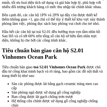
minh, tối ưu hoá diện tích sử dụng và giá bán hợp lý, phù hợp với
nhiều đối tượng khách hàng có mức thu nhập tài chính khác nhau.
Bên cạnh đó, các căn hộ 1PN và 2PN tại đây còn được thiết kế
thêm không gian +1, gia chủ có thể tùy ý thiết kế khu vực này thành
phòng làm việc, phòng đọc sách hay phòng vui chơi cho trẻ nhỏ.
Hầu hết các căn hộ tại toà S2.01 đều hướng trọn vẹn tầm nhìn hồ
San Hô và có tới 60% trên tổng số căn hộ sở hữu tầm nhìn trực
diện, không bị che bởi các công trình khác.
Tiêu chuẩn bàn giao căn hộ S2.01
Vinhomes Ocean Park
Tiêu chuẩn bàn giao
toà S2.01 Vinhomes Ocean Park
được chủ
đầu tư công khai minh bạch và rõ ràng, bao gồm các đồ nội thất và
trang thiết bị như sau:
Sàn các phòng được lát bằng gạch ceramic tráng men cao
cấp
Sàn phòng ngủ được sử dụng gỗ công nghiệp
Ban công được lát gạch chống trơn trượt
Hệ thống cửa chính được sử dụng gỗ công nghiệp chống
cháy