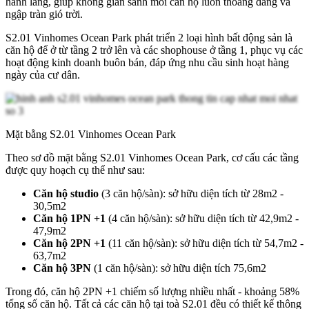
hành lang, giúp không gian sảnh mỗi căn hộ luôn thoáng đãng và
ngập tràn gió trời.
S2.01 Vinhomes Ocean Park phát triển 2 loại hình bất động sản là
căn hộ để ở từ tầng 2 trở lên và các shophouse ở tầng 1, phục vụ các
hoạt động kinh doanh buôn bán, đáp ứng nhu cầu sinh hoạt hàng
ngày của cư dân.
Mặt bằng S2.01 Vinhomes Ocean Park
Theo sơ đồ mặt bằng S2.01 Vinhomes Ocean Park, cơ cấu các tầng
được quy hoạch cụ thể như sau:
Căn hộ studio
(3 căn hộ/sàn): sở hữu diện tích từ 28m2 -
30,5m2
Căn hộ 1PN +1
(4 căn hộ/sàn): sở hữu diện tích từ 42,9m2 -
47,9m2
Căn hộ 2PN +1
(11 căn hộ/sàn): sở hữu diện tích từ 54,7m2 -
63,7m2
Căn hộ 3PN
(1 căn hộ/sàn): sở hữu diện tích 75,6m2
Trong đó, căn hộ 2PN +1 chiếm số lượng nhiều nhất - khoảng 58%
tổng số căn hộ. Tất cả các căn hộ tại toà S2.01 đều có thiết kế thông