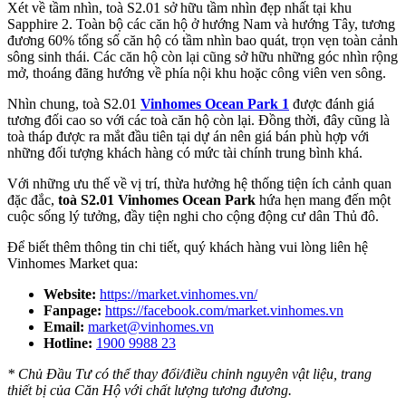
Xét về tầm nhìn, toà S2.01 sở hữu tầm nhìn đẹp nhất tại khu
Sapphire 2. Toàn bộ các căn hộ ở hướng Nam và hướng Tây, tương
đương 60% tổng số căn hộ có tầm nhìn bao quát, trọn vẹn toàn cảnh
sông sinh thái. Các căn hộ còn lại cũng sở hữu những góc nhìn rộng
mở, thoáng đãng hướng về phía nội khu hoặc công viên ven sông.
Nhìn chung, toà S2.01
Vinhomes Ocean Park 1
được đánh giá
tương đối cao so với các toà căn hộ còn lại. Đồng thời, đây cũng là
toà tháp được ra mắt đầu tiên tại dự án nên giá bán phù hợp với
những đối tượng khách hàng có mức tài chính trung bình khá.
Với những ưu thế về vị trí, thừa hưởng hệ thống tiện ích cảnh quan
đặc đắc,
toà S2.01 Vinhomes Ocean Park
hứa hẹn mang đến một
cuộc sống lý tưởng, đầy tiện nghi cho cộng động cư dân Thủ đô.
Để biết thêm thông tin chi tiết, quý khách hàng vui lòng liên hệ
Vinhomes Market qua:
Website:
https://market.vinhomes.vn/
Fanpage:
https://facebook.com/market.vinhomes.vn
Email:
market@vinhomes.vn
Hotline:
1900 9988 23
* Chủ Đầu Tư có thể thay đổi/điều chỉnh nguyên vật liệu, trang
thiết bị của Căn Hộ với chất lượng tương đương.