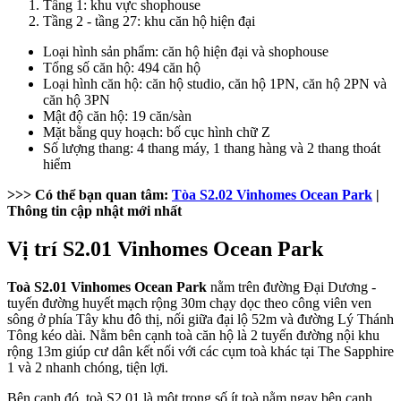
Tầng 1: khu vực shophouse
Tầng 2 - tầng 27: khu căn hộ hiện đại
Loại hình sản phẩm: căn hộ hiện đại và shophouse
Tổng số căn hộ: 494 căn hộ
Loại hình căn hộ: căn hộ studio, căn hộ 1PN, căn hộ 2PN và
căn hộ 3PN
Mật độ căn hộ: 19 căn/sàn
Mặt bằng quy hoạch: bố cục hình chữ Z
Số lượng thang: 4 thang máy, 1 thang hàng và 2 thang thoát
hiểm
>>> Có thể bạn quan tâm:
Tòa S2.02 Vinhomes Ocean Park
|
Thông tin cập nhật mới nhất
Vị trí S2.01 Vinhomes Ocean Park
Toà S2.01 Vinhomes Ocean Park
nằm trên đường Đại Dương -
tuyến đường huyết mạch rộng 30m chạy dọc theo công viên ven
sông ở phía Tây khu đô thị, nối giữa đại lộ 52m và đường Lý Thánh
Tông kéo dài. Nằm bên cạnh toà căn hộ là 2 tuyến đường nội khu
rộng 13m giúp cư dân kết nối với các cụm toà khác tại The Sapphire
1 và 2 nhanh chóng, tiện lợi.
Bên cạnh đó, toà S2.01 là một trong số ít toà nằm ngay bên cạnh