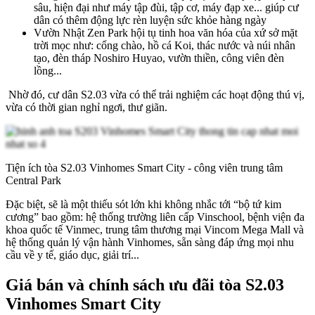
sâu, hiện đại như máy tập đùi, tập cơ, máy đạp xe... giúp cư
dân có thêm động lực rèn luyện sức khỏe hàng ngày
Vườn Nhật Zen Park hội tụ tinh hoa văn hóa của xứ sở mặt
trời mọc như: cổng chào, hồ cá Koi, thác nước và núi nhân
tạo, đèn tháp Noshiro Huyao, vườn thiền, công viên đèn
lồng...
Nhờ đó, cư dân S2.03 vừa có thể trải nghiệm các hoạt động thú vị,
vừa có thời gian nghỉ ngơi, thư giãn.
Tiện ích tòa S2.03 Vinhomes Smart City - công viên trung tâm
Central Park
Đặc biệt, sẽ là một thiếu sót lớn khi không nhắc tới “bộ tứ kim
cương” bao gồm: hệ thống trường liên cấp Vinschool, bệnh viện đa
khoa quốc tế Vinmec, trung tâm thương mại Vincom Mega Mall và
hệ thống quản lý vận hành Vinhomes, sẵn sàng đáp ứng mọi nhu
cầu về y tế, giáo dục, giải trí...
Giá bán và chính sách ưu đãi tòa S2.03
Vinhomes Smart City