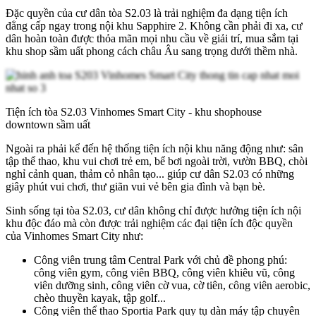
Đặc quyền của cư dân tòa S2.03 là trải nghiệm đa dạng tiện ích
đẳng cấp ngay trong nội khu Sapphire 2. Không cần phải đi xa, cư
dân hoàn toàn được thỏa mãn mọi nhu cầu về giải trí, mua sắm tại
khu shop sầm uất phong cách châu Âu sang trọng dưới thềm nhà.
Tiện ích tòa S2.03 Vinhomes Smart City - khu shophouse
downtown sầm uất
Ngoài ra phải kể đến hệ thống tiện ích nội khu năng động như: sân
tập thể thao, khu vui chơi trẻ em, bể bơi ngoài trời, vườn BBQ, chòi
nghỉ cảnh quan, thảm cỏ nhân tạo... giúp cư dân S2.03 có những
giây phút vui chơi, thư giãn vui vẻ bên gia đình và bạn bè.
Sinh sống tại tòa S2.03, cư dân không chỉ được hưởng tiện ích nội
khu độc đáo mà còn được trải nghiệm các đại tiện ích độc quyền
của Vinhomes Smart City như:
Công viên trung tâm Central Park với chủ đề phong phú:
công viên gym, công viên BBQ, công viên khiêu vũ, công
viên dưỡng sinh, công viên cờ vua, cờ tiên, công viên aerobic,
chèo thuyền kayak, tập golf...
Công viên thể thao Sportia Park quy tụ dàn máy tập chuyên