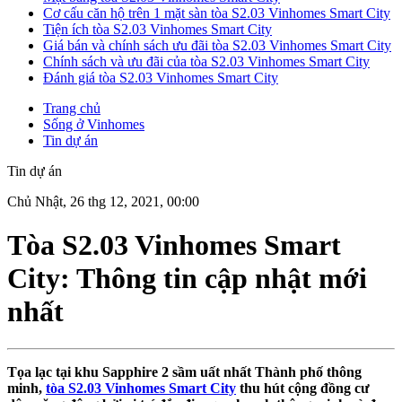
Cơ cấu căn hộ trên 1 mặt sàn tòa S2.03 Vinhomes Smart City
Tiện ích tòa S2.03 Vinhomes Smart City
Giá bán và chính sách ưu đãi tòa S2.03 Vinhomes Smart City
Chính sách và ưu đãi của tòa S2.03 Vinhomes Smart City
Đánh giá tòa S2.03 Vinhomes Smart City
Trang chủ
Sống ở Vinhomes
Tin dự án
Tin dự án
Chủ Nhật, 26 thg 12, 2021, 00:00
Tòa S2.03 Vinhomes Smart
City: Thông tin cập nhật mới
nhất
Tọa lạc tại khu Sapphire 2 sầm uất nhất Thành phố thông
minh,
tòa S2.03 Vinhomes Smart City
thu hút cộng đồng cư