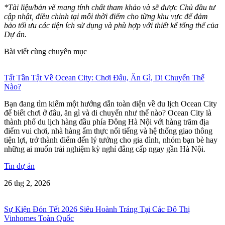
*Tài liệu/bản vẽ mang tính chất tham khảo và sẽ được Chủ đầu tư
cập nhật, điều chỉnh tại mỗi thời điểm cho từng khu vực để đảm
bảo tối ưu các tiện ích sử dụng và phù hợp với thiết kế tổng thể của
Dự án.
Bài viết cùng chuyên mục
Tất Tần Tật Về Ocean City: Chơi Đâu, Ăn Gì, Di Chuyển Thế
Nào?
Bạn đang tìm kiếm một hướng dẫn toàn diện về du lịch Ocean City
để biết chơi ở đâu, ăn gì và di chuyển như thế nào? Ocean City là
thành phố du lịch hàng đầu phía Đông Hà Nội với hàng trăm địa
điểm vui chơi, nhà hàng ẩm thực nổi tiếng và hệ thống giao thông
tiện lợi, trở thành điểm đến lý tưởng cho gia đình, nhóm bạn bè hay
những ai muốn trải nghiệm kỳ nghỉ đẳng cấp ngay gần Hà Nội.
Tin dự án
26 thg 2, 2026
Sự Kiện Đón Tết 2026 Siêu Hoành Tráng Tại Các Đô Thị
Vinhomes Toàn Quốc