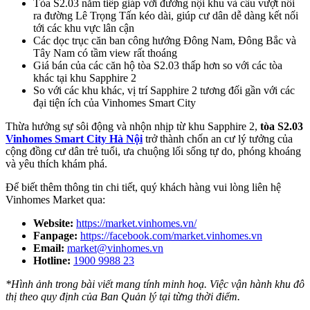
Tòa S2.03 nằm tiếp giáp với đường nội khu và cầu vượt nối
ra đường Lê Trọng Tấn kéo dài, giúp cư dân dễ dàng kết nối
tới các khu vực lân cận
Các dọc trục căn ban công hướng Đông Nam, Đông Bắc và
Tây Nam có tầm view rất thoáng
Giá bán của các căn hộ tòa S2.03 thấp hơn so với các tòa
khác tại khu Sapphire 2
So với các khu khác, vị trí Sapphire 2 tương đối gần với các
đại tiện ích của Vinhomes Smart City
Thừa hưởng sự sôi động và nhộn nhịp từ khu Sapphire 2,
tòa S2.03
Vinhomes Smart City Hà Nội
trở thành chốn an cư lý tưởng của
cộng đồng cư dân trẻ tuổi, ưa chuộng lối sống tự do, phóng khoáng
và yêu thích khám phá.
Để biết thêm thông tin chi tiết, quý khách hàng vui lòng liên hệ
Vinhomes Market qua:
Website:
https://market.vinhomes.vn/
Fanpage:
https://facebook.com/market.vinhomes.vn
Email:
market@vinhomes.vn
Hotline:
1900 9988 23
*Hình ảnh trong bài viết mang tính minh hoạ. Việc vận hành khu đô
thị theo quy định của Ban Quản lý tại từng thời điểm.