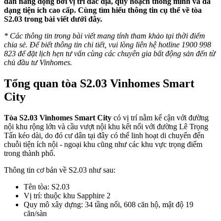
dân năng động bởi vị trí đắc địa, quy hoạch thông minh và đa
dạng tiện ích cao cấp. Cùng tìm hiểu thông tin cụ thể về tòa
S2.03 trong bài viết dưới đây.
* Các thông tin trong bài viết mang tính tham khảo tại thời điểm
chia sẻ. Để biết thông tin chi tiết, vui lòng liên hệ hotline 1900 998
823 để đặt lịch hẹn tư vấn cùng các chuyên gia bất động sản đến từ
chủ đầu tư Vinhomes.
Tổng quan tòa S2.03 Vinhomes Smart
City
Tòa S2.03 Vinhomes Smart City
có vị trí nằm kế cận với đường
nội khu rộng lớn và cầu vượt nội khu kết nối với đường Lê Trọng
Tấn kéo dài, do đó cư dân tại đây có thể linh hoạt di chuyển đến
chuỗi tiện ích nội - ngoại khu cũng như các khu vực trọng điểm
trong thành phố.
Thông tin cơ bản về S2.03 như sau:
Tên tòa: S2.03
Vị trí: thuộc khu Sapphire 2
Quy mô xây dựng: 34 tầng nổi, 608 căn hộ, mật độ 19
căn/sàn