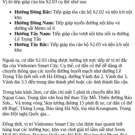
Vị trí tiếp giáp của tòa S2.03 cụ thể như sau:
Hướng Đông Bắc:
Tiếp giáp tòa căn hộ S2.02 và tiện ích nội
khu
Hướng Đông Nam:
Tiếp giáp tuyến đường nội khu và
đường sắt Metro số 6
Hướng Tây Nam:
Tiếp giáp cầu vượt nội khu nối ra đường
Lê Trọng Tấn
Hướng Tây Bắc:
Tiếp giáp tòa căn hộ S2.05 và tiện ích nội
khu
Ngoài ra, cư dân S2.03 cũng được hưởng lợi trực tiếp từ vị trí đắc
địa của Vinhomes Smart City. Cụ thể, cư dân có thể dễ dàng di
chuyển thông qua các tuyến đường huyết mạch như đường Lê
Trọng Tấn (kết nối với Hà Đông), đường Vành đai 2, Vành đai 3,
Vành đai 3.5 đến trung tâm thành phố hoặc các tỉnh thành lân cận.
Trong bán kính 2km, cư dân chỉ mất 5 phút di chuyển đến Bộ
Ngoại Giao, Trung tâm văn hoá thể thao Tây Mỗ, Thiên đường Bảo
Sơn... Và trong vòng 5km tương đương 15 phút đi xe, cư dân có thể
tới BigC Thăng Long, Bảo tàng Hà Nội, tòa nhà Keangnam, Trung
tâm Hội nghị Quốc gia...
Đồng thời, vị trí Vinhomes Smart City còn được bao quanh bởi
hàng loạt các trường học, khu vui chơi giải trí sầm uất như Aeon
Mall Hà Đông, Đại học Quốc gia Hà Nội, Đại học Sư Phạm, Đại