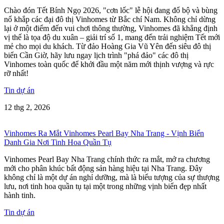
Chào đón Tết Bính Ngọ 2026, "cơn lốc" lễ hội đang đổ bộ và bùng
nổ khắp các đại đô thị Vinhomes từ Bắc chí Nam. Không chỉ dừng
lại ở một điểm đến vui chơi thông thường, Vinhomes đã khẳng định
vị thế là tọa độ du xuân – giải trí số 1, mang đến trải nghiệm Tết mới
mẻ cho mọi du khách. Từ đảo Hoàng Gia Vũ Yên đến siêu đô thị
biển Cần Giờ, hãy lưu ngay lịch trình "phá đảo" các đô thị
Vinhomes toàn quốc để khởi đầu một năm mới thịnh vượng và rực
rỡ nhất!
Tin dự án
12 thg 2, 2026
Vinhomes Ra Mắt Vinhomes Pearl Bay Nha Trang - Vịnh Biển
Danh Gia Nơi Tinh Hoa Quần Tụ
Vinhomes Pearl Bay Nha Trang chính thức ra mắt, mở ra chương
mới cho phân khúc bất động sản hàng hiệu tại Nha Trang. Đây
không chỉ là một dự án nghỉ dưỡng, mà là biểu tượng của sự thượng
lưu, nơi tinh hoa quần tụ tại một trong những vịnh biển đẹp nhất
hành tinh.
Tin dự án