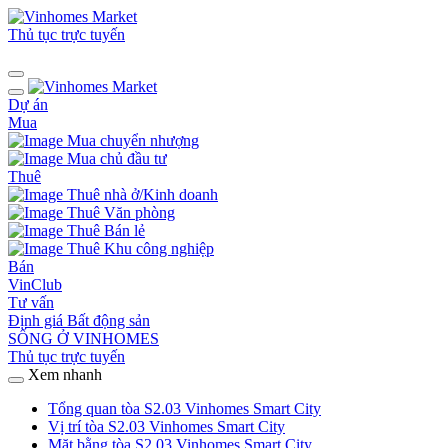
Thủ tục trực tuyến
Dự án
Mua
Mua chuyển nhượng
Mua chủ đầu tư
Thuê
Thuê nhà ở/Kinh doanh
Thuê Văn phòng
Thuê Bán lẻ
Thuê Khu công nghiệp
Bán
VinClub
Tư vấn
Định giá Bất động sản
SỐNG Ở VINHOMES
Thủ tục trực tuyến
Xem nhanh
Tổng quan tòa S2.03 Vinhomes Smart City
Vị trí tòa S2.03 Vinhomes Smart City
Mặt bằng tòa S2.03 Vinhomes Smart City