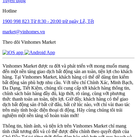
Tuyển dụng
Hotline
1900 998 823
Từ 8:30 - 20:00 trừ ngày Lễ, Tết
market@vinhomes.vn
Theo dõi Vinhomes Market
Vinhomes Market được ra đời và phát triển với mong muốn mang
đến một nền tảng giao dịch bất động sản an toàn, tiện lợi cho khách
hàng. Tại Vinhomes Market, khách hàng có thể dễ dàng tìm kiếm
bất động sản phù hợp nhu cầu. Với tiêu chí Chính Xác, Minh Bạch,
Đa Dạng, Tiết Kiệm, chúng tôi cung cấp tới khách hàng thông tin,
chính sách bán hàng đầy đủ, kịp thời, rõ ràng, cùng với phương
thức thanh toán an toàn, tiện lợi. Giờ đây, khách hàng có thể giao
dịch bất động sản ở bất cứ đâu, bất cứ lúc nào, với chỉ vài thao tác
trên máy tính hoặc điện thoại di động. Hãy cùng chúng tôi trải
nghiệm một nền tảng số hoàn toàn mới!
Thông tin, hình ảnh, và tiện ích trên Vinhomes Market chỉ mang
tính chất tương đối và có thể được điều chỉnh theo quyết định của
Chủ Đầu Tư tại từng thời điểm đảm bảo phù hợp với quy hoạch và