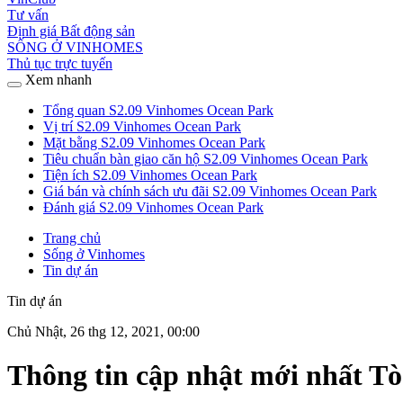
Tư vấn
Định giá Bất động sản
SỐNG Ở VINHOMES
Thủ tục trực tuyến
Xem nhanh
Tổng quan S2.09 Vinhomes Ocean Park
Vị trí S2.09 Vinhomes Ocean Park
Mặt bằng S2.09 Vinhomes Ocean Park
Tiêu chuẩn bàn giao căn hộ S2.09 Vinhomes Ocean Park
Tiện ích S2.09 Vinhomes Ocean Park
Giá bán và chính sách ưu đãi S2.09 Vinhomes Ocean Park
Đánh giá S2.09 Vinhomes Ocean Park
Trang chủ
Sống ở Vinhomes
Tin dự án
Tin dự án
Chủ Nhật, 26 thg 12, 2021, 00:00
Thông tin cập nhật mới nhất T