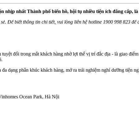
ộn nhịp nhất Thành phố biển hồ, hội tụ nhiều tiện ích đẳng cấp, 
sẻ. Để biết thông tin chi tiết, vui lòng liên hệ hotline 1900 998 823 đ
yệt đối trong mắt khách hàng nhờ lợi thế vị trí đắc địa - là giao điể
ồ.
a đa dạng phân khúc khách hàng, mở ra trải nghiệm nghỉ dưỡng tiện n
ồ Vinhomes Ocean Park, Hà Nội