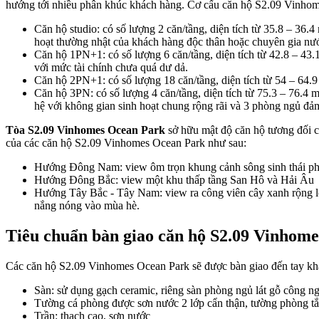
hướng tới nhiều phân khúc khách hàng. Cơ cấu căn hộ S2.09 Vinhom
Căn hộ studio: có số lượng 2 căn/tầng, diện tích từ 35.8 – 36
hoạt thường nhật của khách hàng độc thân hoặc chuyên gia nướ
Căn hộ 1PN+1: có số lượng 6 căn/tầng, diện tích từ 42.8 – 43.
với mức tài chính chưa quá dư dả.
Căn hộ 2PN+1: có số lượng 18 căn/tầng, diện tích từ 54 – 64.9
Căn hộ 3PN: có số lượng 4 căn/tầng, diện tích từ 75.3 – 76.4 m
hệ với không gian sinh hoạt chung rộng rãi và 3 phòng ngủ đảm
Tòa S2.09 Vinhomes Ocean Park
sở hữu mật độ căn hộ tương đối c
của các căn hộ S2.09 Vinhomes Ocean Park như sau:
Hướng Đông Nam: view ôm trọn khung cảnh sông sinh thái ph
Hướng Đông Bắc: view một khu thấp tầng San Hô và Hải Âu
Hướng Tây Bắc - Tây Nam: view ra công viên cây xanh rộng lớ
nắng nóng vào mùa hè.
Tiêu chuẩn bàn giao căn hộ S2.09 Vinhom
Các căn hộ S2.09 Vinhomes Ocean Park sẽ được bàn giao đến tay khá
Sàn: sử dụng gạch ceramic, riêng sàn phòng ngủ lát gỗ công n
Tường cá phòng được sơn nước 2 lớp cẩn thận, tường phòng tắ
Trần: thạch cao, sơn nước