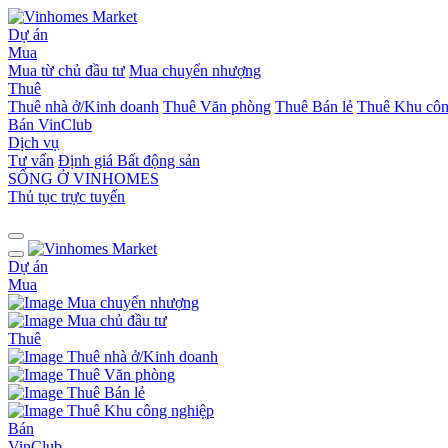
Dự án
Mua
Mua từ chủ đầu tư
Mua chuyển nhượng
Thuê
Thuê nhà ở/Kinh doanh
Thuê Văn phòng
Thuê Bán lẻ
Thuê Khu côn
Bán
VinClub
Dịch vụ
Tư vấn
Định giá Bất động sản
SỐNG Ở VINHOMES
Thủ tục trực tuyến
Dự án
Mua
Mua chuyển nhượng
Mua chủ đầu tư
Thuê
Thuê nhà ở/Kinh doanh
Thuê Văn phòng
Thuê Bán lẻ
Thuê Khu công nghiệp
Bán
VinClub