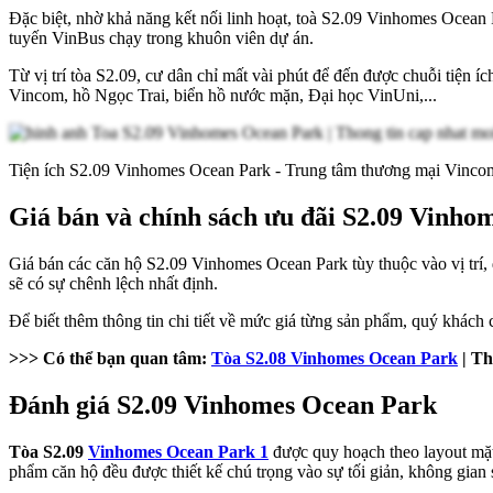
Đặc biệt, nhờ khả năng kết nối linh hoạt, toà S2.09 Vinhomes Ocean 
tuyến VinBus chạy trong khuôn viên dự án.
Từ vị trí tòa S2.09, cư dân chỉ mất vài phút để đến được chuỗi tiện
Vincom, hồ Ngọc Trai, biển hồ nước mặn, Đại học VinUni,...
Tiện ích S2.09 Vinhomes Ocean Park - Trung tâm thương mại Vinco
Giá bán và chính sách ưu đãi S2.09 Vinho
Giá bán các căn hộ S2.09 Vinhomes Ocean Park tùy thuộc vào vị trí, d
sẽ có sự chênh lệch nhất định.
Để biết thêm thông tin chi tiết về mức giá từng sản phẩm, quý khách có
>>> Có thể bạn quan tâm:
Tòa S2.08 Vinhomes Ocean Park
| Th
Đánh giá S2.09 Vinhomes Ocean Park
Tòa S2.09
Vinhomes Ocean Park 1
được quy hoạch theo layout mặ
phẩm căn hộ đều được thiết kế chú trọng vào sự tối giản, không gian