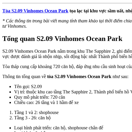
Tòa S2.09 Vinhomes Ocean Park
tọa lạc tại khu vực sầm uất, nh
* Các thông tin trong bài viết mang tính tham khảo tại thời điểm chia 
tư Vinhomes.
Tổng quan S2.09 Vinhomes Ocean Park
S2.09 Vinhomes Ocean Park nằm trong khu The Sapphire 2, ghi điểm tu
vực được đánh giá là nhộn nhịp, sôi động bậc nhất Thành phố biển h
Tòa tháp cung cấp khoảng 720 căn hộ, đáp ứng nhu cầu sinh hoạt củ
Thông tin tổng quan về
tòa S2.09 Vinhomes Ocean Park
như sau:
Tên gọi: S2.09
Vị trí: thuộc khu cao tầng The Sapphire 2, Thành phố biển h
Quy mô phát triển: 720 căn
Chiều cao: 26 tầng và 1 hầm để xe
Tầng 1 và 2: shophouse
Tầng 3 - 26: căn hộ
Loại hình phát triển: căn hộ, shophouse chân đế