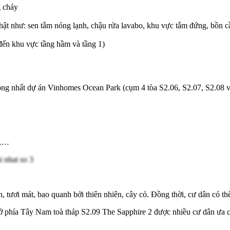
g cháy
 nhật như: sen tắm nóng lạnh, chậu rửa lavabo, khu vực tắm đứng, bồn c
đến khu vực tầng hầm và tầng 1)
ộng nhất dự án Vinhomes Ocean Park (cụm 4 tòa S2.06, S2.07, S2.08 v
rổ,…
h, tươi mát, bao quanh bởi thiên nhiên, cây cỏ. Đồng thời, cư dân có t
 phía Tây Nam toà tháp S2.09 The Sapphire 2 được nhiều cư dân ưa ch