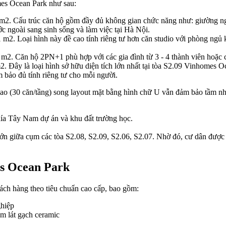
es Ocean Park như sau:
.4 m2. Cấu trúc căn hộ gồm đầy đủ không gian chức năng như: giường ng
c ngoài sang sinh sống và làm việc tại Hà Nội.
1 m2. Loại hình này đề cao tính riêng tư hơn căn studio với phòng ngủ
 m2. Căn hộ 2PN+1 phù hợp với các gia đình từ 3 - 4 thành viên hoặc 
2. Đây là loại hình sở hữu diện tích lớn nhất tại tòa S2.09 Vinhomes O
 bảo đủ tính riêng tư cho mỗi người.
ao (30 căn/tầng) song layout mặt bằng hình chữ U vẫn đảm bảo tầm nhìn
ía Tây Nam dự án và khu đất trường học.
n giữa cụm các tòa S2.08, S2.09, S2.06, S2.07. Nhờ đó, cư dân được 
es Ocean Park
ch hàng theo tiêu chuẩn cao cấp, bao gồm:
ghiệp
m lát gạch ceramic