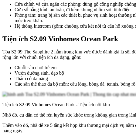
Cửa chính và cửa ngăn các phòng: dùng gỗ công nghiệp chốn
Cửa sổ bằng kính an toàn, đi kèm khung nhôm sơn tĩnh điện
Phòng tắm: trang bị sẵn các thiết bị phục vụ sinh hoạt thường
móc treo khăn.
Hệ thống Intercom (gồm: chuông cửa kết nối từ căn hộ xuống 
Tiện ích S2.09 Vinhomes Ocean Park
Tòa S2.09 The Sapphire 2 nằm trong khu vực được đánh giá là sôi đ
rộng lớn với chuỗi tiện ích đa dạng, gồm:
Chuỗi sân chơi trẻ em
Vườn dưỡng sinh, dạo bộ
Thảm cỏ đa năng
Các sân thể thao đa bộ môn: cầu lông, bóng đá, tennis, bóng 
Tiện ích S2.09 Vinhomes Ocean Park - Tiện ích nội khu
Nhờ đó, cư dân có thể rèn luyện sức khỏe trong không gian trong làn
Thêm vào đó, nhà để xe 5 tầng kết hợp khu thương mại dịch vụ nằm ở
hàng ngày.