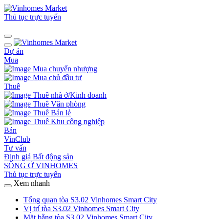
Thủ tục trực tuyến
Dự án
Mua
Mua chuyển nhượng
Mua chủ đầu tư
Thuê
Thuê nhà ở/Kinh doanh
Thuê Văn phòng
Thuê Bán lẻ
Thuê Khu công nghiệp
Bán
VinClub
Tư vấn
Định giá Bất động sản
SỐNG Ở VINHOMES
Thủ tục trực tuyến
Xem nhanh
Tổng quan tòa S3.02 Vinhomes Smart City
Vị trí tòa S3.02 Vinhomes Smart City
Mặt bằng tòa S3.02 Vinhomes Smart City