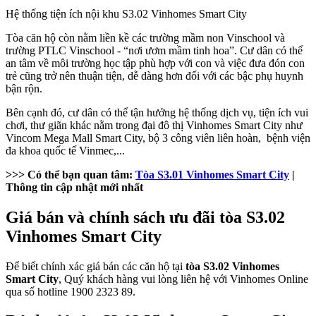
Hệ thống tiện ích nội khu S3.02 Vinhomes Smart City
Tòa căn hộ còn nằm liền kề các trường mầm non Vinschool và
trường PTLC Vinschool - “nơi ươm mầm tinh hoa”. Cư dân có thể
an tâm về môi trường học tập phù hợp với con và việc đưa đón con
trẻ cũng trở nên thuận tiện, dễ dàng hơn đối với các bậc phụ huynh
bận rộn.
Bên cạnh đó, cư dân có thể tận hưởng hệ thống dịch vụ, tiện ích vui
chơi, thư giãn khác nằm trong đại đô thị Vinhomes Smart City như
Vincom Mega Mall Smart City, bộ 3 công viên liên hoàn, bệnh viện
đa khoa quốc tế Vinmec,...
>>> Có thể bạn quan tâm:
Tòa S3.01 Vinhomes Smart City
|
Thông tin cập nhật mới nhất
Giá bán và chính sách ưu đãi tòa S3.02
Vinhomes Smart City
Để biết chính xác giá bán các căn hộ tại
tòa S3.02 Vinhomes
Smart City
, Quý khách hàng vui lòng liên hệ với Vinhomes Online
qua số hotline 1900 2323 89.