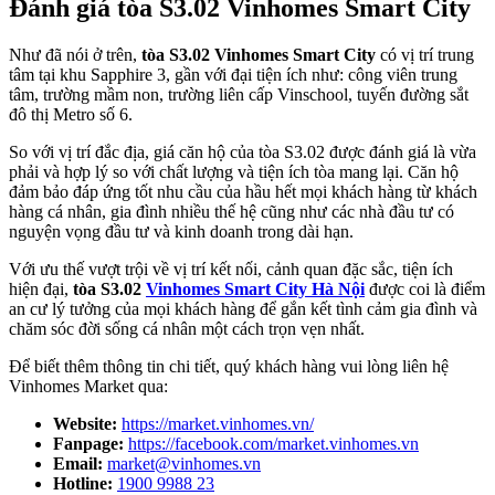
Đánh giá tòa S3.02 Vinhomes Smart City
Như đã nói ở trên,
tòa S3.02 Vinhomes Smart City
có vị trí trung
tâm tại khu Sapphire 3, gần với đại tiện ích như: công viên trung
tâm, trường mầm non, trường liên cấp Vinschool, tuyến đường sắt
đô thị Metro số 6.
So với vị trí đắc địa, giá căn hộ của tòa S3.02 được đánh giá là vừa
phải và hợp lý so với chất lượng và tiện ích tòa mang lại. Căn hộ
đảm bảo đáp ứng tốt nhu cầu của hầu hết mọi khách hàng từ khách
hàng cá nhân, gia đình nhiều thế hệ cũng như các nhà đầu tư có
nguyện vọng đầu tư và kinh doanh trong dài hạn.
Với ưu thế vượt trội về vị trí kết nối, cảnh quan đặc sắc, tiện ích
hiện đại,
tòa S3.02
Vinhomes Smart City Hà Nội
được coi là điểm
an cư lý tưởng của mọi khách hàng để gắn kết tình cảm gia đình và
chăm sóc đời sống cá nhân một cách trọn vẹn nhất.
Để biết thêm thông tin chi tiết, quý khách hàng vui lòng liên hệ
Vinhomes Market qua:
Website:
https://market.vinhomes.vn/
Fanpage:
https://facebook.com/market.vinhomes.vn
Email:
market@vinhomes.vn
Hotline:
1900 9988 23