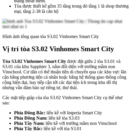
thang thoát hiểm.
Tòa được thiết kế gồm 35 tầng trong đó tầng 1 là shop thương
mại, tầng 2-38 là căn hộ
Hình ảnh tổng quan tòa S3.02 Vinhomes Smart City
Vị trí tòa S3.02 Vinhomes Smart City
Tòa S3.02 Vinhomes Smart City
được đặt giữa 2 tòa S3.01 và
S3.01 của khu Sapphire 3, nằm đối diện với trường mầm non
Vinschool. Cư dân có thể thuận tiện di chuyển qua các khu vực lân
cận bằng phương tiện cá nhân hoặc bằng hệ thống giao thông công
cộng hiện đại, hay tiếp cận tới các đại tiện ích trong khu đô thị
nhưng vẫn đảm bảo sự riêng tư, thư thái.
Các mặt tiếp giáp của tòa S3.02 Vinhomes Smart City cụ thể như
sau:
Phía Đông Bắc:
liền kề với Imperia Smart City
Phía Đông Nam:
liền kề tòa S3.03
Phía Tây Nam:
liền kề với trường mầm non Vinschool
Phía Tây Bắc:
liền kề với tòa S3.01