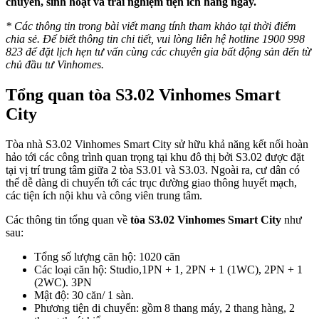
chuyển, sinh hoạt và trải nghiệm tiện ích hằng ngày.
* Các thông tin trong bài viết mang tính tham khảo tại thời điểm
chia sẻ. Để biết thông tin chi tiết, vui lòng liên hệ hotline 1900 998
823 để đặt lịch hẹn tư vấn cùng các chuyên gia bất động sản đến từ
chủ đầu tư Vinhomes.
Tổng quan tòa S3.02 Vinhomes Smart
City
Tòa nhà S3.02 Vinhomes Smart City sử hữu khả năng kết nối hoàn
hảo tới các công trình quan trọng tại khu đô thị bởi S3.02 được đặt
tại vị trí trung tâm giữa 2 tòa S3.01 và S3.03. Ngoài ra, cư dân có
thể dễ dàng di chuyển tới các trục đường giao thông huyết mạch,
các tiện ích nội khu và công viên trung tâm.
Các thông tin tổng quan về
tòa S3.02 Vinhomes Smart City
như
sau:
Tổng số lượng căn hộ: 1020 căn
Các loại căn hộ: Studio,1PN + 1, 2PN + 1 (1WC), 2PN + 1
(2WC). 3PN
Mật độ: 30 căn/ 1 sàn.
Phương tiện di chuyển: gồm 8 thang máy, 2 thang hàng, 2