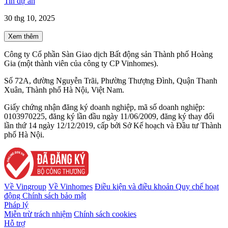
Tin dự án
30 thg 10, 2025
Xem thêm
Công ty Cổ phần Sàn Giao dịch Bất động sản Thành phố Hoàng
Gia (một thành viên của công ty CP Vinhomes).
Số 72A, đường Nguyễn Trãi, Phường Thượng Đình, Quận Thanh
Xuân, Thành phố Hà Nội, Việt Nam.
Giấy chứng nhận đăng ký doanh nghiệp, mã số doanh nghiệp:
0103970225, đăng ký lần đầu ngày 11/06/2009, đăng ký thay đổi
lần thứ 14 ngày 12/12/2019, cấp bởi Sở Kế hoạch và Đầu tư Thành
phố Hà Nội.
Về Vingroup
Về Vinhomes
Điều kiện và điều khoản
Quy chế hoạt
động
Chính sách bảo mật
Pháp lý
Miễn trừ trách nhiệm
Chính sách cookies
Hỗ trợ