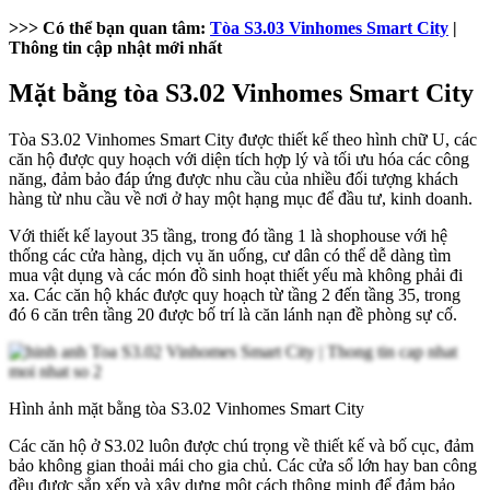
>>> Có thể bạn quan tâm:
Tòa S3.03 Vinhomes Smart City
|
Thông tin cập nhật mới nhất
Mặt bằng tòa S3.02 Vinhomes Smart City
Tòa S3.02 Vinhomes Smart City được thiết kế theo hình chữ U, các
căn hộ được quy hoạch với diện tích hợp lý và tối ưu hóa các công
năng, đảm bảo đáp ứng được nhu cầu của nhiều đối tượng khách
hàng từ nhu cầu về nơi ở hay một hạng mục để đầu tư, kinh doanh.
Với thiết kế layout 35 tầng, trong đó tầng 1 là shophouse với hệ
thống các cửa hàng, dịch vụ ăn uống, cư dân có thể dễ dàng tìm
mua vật dụng và các món đồ sinh hoạt thiết yếu mà không phải đi
xa. Các căn hộ khác được quy hoạch từ tầng 2 đến tầng 35, trong
đó 6 căn trên tầng 20 được bố trí là căn lánh nạn đề phòng sự cố.
Hình ảnh mặt bằng tòa S3.02 Vinhomes Smart City
Các căn hộ ở S3.02 luôn được chú trọng về thiết kế và bố cục, đảm
bảo không gian thoải mái cho gia chủ. Các cửa sổ lớn hay ban công
đều được sắp xếp và xây dựng một cách thông minh để đảm bảo