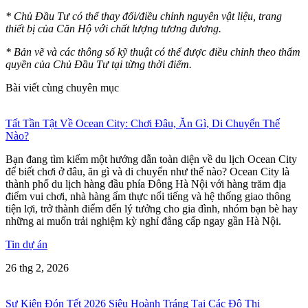
* Chủ Đầu Tư có thể thay đổi/điều chỉnh nguyên vật liệu, trang
thiết bị của Căn Hộ với chất lượng tương đương.
* Bản vẽ và các thông số kỹ thuật có thể được điều chỉnh theo thẩm
quyền của Chủ Đầu Tư tại từng thời điểm.
Bài viết cùng chuyên mục
Tất Tần Tật Về Ocean City: Chơi Đâu, Ăn Gì, Di Chuyển Thế
Nào?
Bạn đang tìm kiếm một hướng dẫn toàn diện về du lịch Ocean City
để biết chơi ở đâu, ăn gì và di chuyển như thế nào? Ocean City là
thành phố du lịch hàng đầu phía Đông Hà Nội với hàng trăm địa
điểm vui chơi, nhà hàng ẩm thực nổi tiếng và hệ thống giao thông
tiện lợi, trở thành điểm đến lý tưởng cho gia đình, nhóm bạn bè hay
những ai muốn trải nghiệm kỳ nghỉ đẳng cấp ngay gần Hà Nội.
Tin dự án
26 thg 2, 2026
Sự Kiện Đón Tết 2026 Siêu Hoành Tráng Tại Các Đô Thị