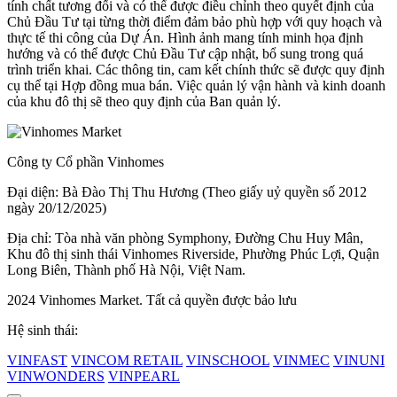
tính chất tương đối và có thể được điều chỉnh theo quyết định của
Chủ Đầu Tư tại từng thời điểm đảm bảo phù hợp với quy hoạch và
thực tế thi công của Dự Án. Hình ảnh mang tính minh họa định
hướng và có thể được Chủ Đầu Tư cập nhật, bổ sung trong quá
trình triển khai. Các thông tin, cam kết chính thức sẽ được quy định
cụ thể tại Hợp đồng mua bán. Việc quản lý vận hành và kinh doanh
của khu đô thị sẽ theo quy định của Ban quản lý.
Công ty Cổ phần Vinhomes
Đại diện: Bà Đào Thị Thu Hương (Theo giấy uỷ quyền số 2012
ngày 20/12/2025)
Địa chỉ: Tòa nhà văn phòng Symphony, Đường Chu Huy Mân,
Khu đô thị sinh thái Vinhomes Riverside, Phường Phúc Lợi, Quận
Long Biên, Thành phố Hà Nội, Việt Nam.
2024 Vinhomes Market. Tất cả quyền được bảo lưu
Hệ sinh thái:
VINFAST
VINCOM RETAIL
VINSCHOOL
VINMEC
VINUNI
VINWONDERS
VINPEARL