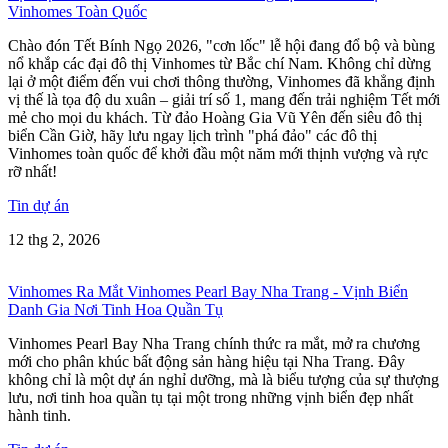
Vinhomes Toàn Quốc
Chào đón Tết Bính Ngọ 2026, "cơn lốc" lễ hội đang đổ bộ và bùng
nổ khắp các đại đô thị Vinhomes từ Bắc chí Nam. Không chỉ dừng
lại ở một điểm đến vui chơi thông thường, Vinhomes đã khẳng định
vị thế là tọa độ du xuân – giải trí số 1, mang đến trải nghiệm Tết mới
mẻ cho mọi du khách. Từ đảo Hoàng Gia Vũ Yên đến siêu đô thị
biển Cần Giờ, hãy lưu ngay lịch trình "phá đảo" các đô thị
Vinhomes toàn quốc để khởi đầu một năm mới thịnh vượng và rực
rỡ nhất!
Tin dự án
12 thg 2, 2026
Vinhomes Ra Mắt Vinhomes Pearl Bay Nha Trang - Vịnh Biển
Danh Gia Nơi Tinh Hoa Quần Tụ
Vinhomes Pearl Bay Nha Trang chính thức ra mắt, mở ra chương
mới cho phân khúc bất động sản hàng hiệu tại Nha Trang. Đây
không chỉ là một dự án nghỉ dưỡng, mà là biểu tượng của sự thượng
lưu, nơi tinh hoa quần tụ tại một trong những vịnh biển đẹp nhất
hành tinh.