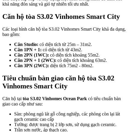
khả năng đón sáng và gió tự nhiên tối ưu nhất.
Căn hộ tòa S3.02 Vinhomes Smart City
Các loại hình căn hộ tòa S3.02 Vinhomes Smart City khá đa dạng,
bao gồm:
Căn Studio:
có diện tích từ 25m – 31m2.
Căn 1PN + 1:
có diện tích từ 43m2.
Căn 2PN (1WC):
có diện tích khoảng 55m2.
Căn 2PN + 1 (2WC):
có diện tích khoảng 63m2.
Căn 3PN (2WC):
diện tích 75m2 - 80m2.
Tiêu chuẩn bàn giao căn hộ tòa S3.02
Vinhomes Smart City
Căn hộ tại
tòa S3.02 Vinhomes Ocean Park
có tiêu chuẩn bàn
giao cao cấp như sau:
Sàn: phòng ngủ lát gỗ công nghiệp, các phòng còn lại lát
gạch ceramic cao cấp
Tường: được trang bị 2 lớp sơn, sử dụng gạch ceramic.
Trần sơn nước, áp thạch cao.