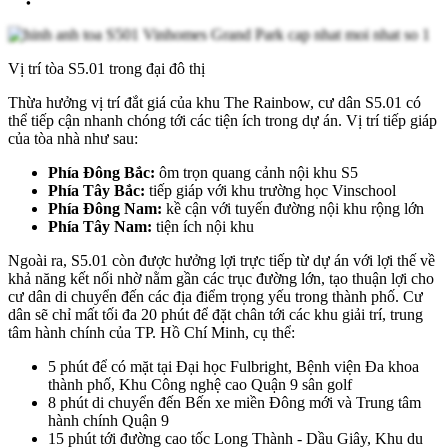
Vị trí tòa S5.01 trong đại đô thị
Thừa hưởng vị trí đắt giá của khu The Rainbow, cư dân S5.01 có
thể tiếp cận nhanh chóng tới các tiện ích trong dự án. Vị trí tiếp giáp
của tòa nhà như sau:
Phía Đông Bắc:
ôm trọn quang cảnh nội khu S5
Phía Tây Bắc:
tiếp giáp với khu trường học Vinschool
Phía Đông Nam:
kề cận với tuyến đường nội khu rộng lớn
Phía Tây Nam:
tiện ích nội khu
Ngoài ra, S5.01 còn được hưởng lợi trực tiếp từ dự án với lợi thế về
khả năng kết nối nhờ nằm gần các trục đường lớn, tạo thuận lợi cho
cư dân di chuyển đến các địa điểm trọng yếu trong thành phố. Cư
dân sẽ chỉ mất tối đa 20 phút để đặt chân tới các khu giải trí, trung
tâm hành chính của TP. Hồ Chí Minh, cụ thể:
5 phút để có mặt tại Đại học Fulbright, Bệnh viện Đa khoa
thành phố, Khu Công nghệ cao Quận 9 sân golf
8 phút di chuyển đến Bến xe miền Đông mới và Trung tâm
hành chính Quận 9
15 phút tới đường cao tốc Long Thành - Dầu Giây, Khu du