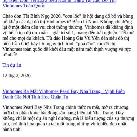
Sự Kiện Đón Tết 2026 Siêu Hoành Tráng Tại Các Đô Thị
Vinhomes Toàn Quốc
Chào đón Tết Bính Ngọ 2026, "cơn lốc" lễ hội đang đổ bộ và bùng
nổ khắp các đại đô thị Vinhomes từ Bắc chí Nam. Không chỉ dừng
lại ở một điểm đến vui chơi thông thường, Vinhomes đã khẳng định
vị thế là tọa độ du xuân – giải trí số 1, mang đến trải nghiệm Tết mới
mẻ cho mọi du khách. Từ đảo Hoàng Gia Vũ Yên đến siêu đô thị
biển Cần Giờ, hãy lưu ngay lịch trình "phá đảo" các đô thị
Vinhomes toàn quốc để khởi đầu một năm mới thịnh vượng và rực
rỡ nhất!
Tin dự án
12 thg 2, 2026
Vinhomes Ra Mắt Vinhomes Pearl Bay Nha Trang - Vịnh Biển
Danh Gia Nơi Tinh Hoa Quần Tụ
Vinhomes Pearl Bay Nha Trang chính thức ra mắt, mở ra chương
mới cho phân khúc bất động sản hàng hiệu tại Nha Trang. Đây
không chỉ là một dự án nghỉ dưỡng, mà là biểu tượng của sự thượng
lưu, nơi tinh hoa quần tụ tại một trong những vịnh biển đẹp nhất
hành tinh.