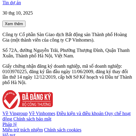
Tin dự án
30 thg 10, 2025
Xem thêm
Công ty Cổ phần Sàn Giao dịch Bất động sản Thành phố Hoàng
Gia (một thành viên của công ty CP Vinhomes).
Số 72A, đường Nguyễn Trãi, Phường Thượng Đình, Quận Thanh
Xuân, Thành phố Hà Nội, Việt Nam.
Giấy chứng nhận đăng ký doanh nghiệp, mã số doanh nghiệp:
0103970225, đăng ký lần đầu ngày 11/06/2009, đăng ký thay đổi
lần thứ 14 ngày 12/12/2019, cấp bởi Sở Kế hoạch và Đầu tư Thành
phố Hà Nội.
Về Vingroup
Về Vinhomes
Điều kiện và điều khoản
Quy chế hoạt
động
Chính sách bảo mật
Pháp lý
Miễn trừ trách nhiệm
Chính sách cookies
Hỗ trợ