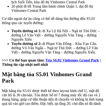
lịch Suối Tiên, khu đô thị Vinhomes Central Park
20 phút đi tới Trung tâm hành chính Quận 1, đại đô thị
Vinhomes Central Park
Cư dân ngoài dự án cũng có thể dễ dàng tìm đường đến S5.01
thông qua các tuyến đường:
Tuyến đường số 1:
đi Xa Lộ Hà Nội – Ngã tư Thủ Đức –
đường Lê Văn Việt – đường Nguyễn Văn Tăng – đường
Nguyễn Xiển
Tuyến đường số 2:
đi Phạm Văn Đồng – Kha Vạn Cân,
đường Võ Vân Ngân – Ngã tư Thủ Đức – đường Lê Văn
Việt – đường Nguyễn Văn Tăng – đường Nguyễn Xiển.
>>> Có thể bạn quan tâm:
Tòa S6.02 Vinhomes Grand Park
|
Thông tin cập nhật mới nhất
Mặt bằng tòa S5.01 Vinhomes Grand
Park
Mặt bằng tòa S5.01 được thiết kế theo layout hình chữ U, mật độ
căn hộ là 30 căn/sàn. Tòa được bố trí 7 thang máy tốc độ cao và 2
thang hàng, giúp cư dân thuận tiện di chuyển và không bị tình trạng
quá tải vào giờ cao điểm. Đặc biệt, tại tầng 20, chủ đầu tư đã dành