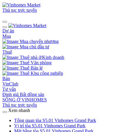
Thủ tục trực tuyến
Dự án
Mua
Mua chuyển nhượng
Mua chủ đầu tư
Thuê
Thuê nhà ở/Kinh doanh
Thuê Văn phòng
Thuê Bán lẻ
Thuê Khu công nghiệp
Bán
VinClub
Tư vấn
Định giá Bất động sản
SỐNG Ở VINHOMES
Thủ tục trực tuyến
Xem nhanh
Tổng quan tòa S5.01 Vinhomes Grand Park
Vị trí tòa S5.01 Vinhomes Grand Park
Mặt bằng tòa S5.01 Vinhomes Grand Park