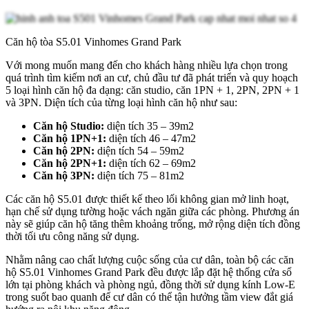
Căn hộ tòa S5.01 Vinhomes Grand Park
Với mong muốn mang đến cho khách hàng nhiều lựa chọn trong
quá trình tìm kiếm nơi an cư, chủ đầu tư đã phát triển và quy hoạch
5 loại hình căn hộ đa dạng: căn studio, căn 1PN + 1, 2PN, 2PN + 1
và 3PN. Diện tích của từng loại hình căn hộ như sau:
Căn hộ Studio:
diện tích 35 – 39m2
Căn hộ 1PN+1:
diện tích 46 – 47m2
Căn hộ 2PN:
diện tích 54 – 59m2
Căn hộ 2PN+1:
diện tích 62 – 69m2
Căn hộ 3PN:
diện tích 75 – 81m2
Các căn hộ S5.01 được thiết kế theo lối không gian mở linh hoạt,
hạn chế sử dụng tường hoặc vách ngăn giữa các phòng. Phương án
này sẽ giúp căn hộ tăng thêm khoảng trống, mở rộng diện tích đồng
thời tối ưu công năng sử dụng.
Nhằm nâng cao chất lượng cuộc sống của cư dân, toàn bộ các căn
hộ S5.01 Vinhomes Grand Park đều được lắp đặt hệ thống cửa sổ
lớn tại phòng khách và phòng ngủ, đồng thời sử dụng kính Low-E
trong suốt bao quanh để cư dân có thể tận hưởng tầm view đắt giá