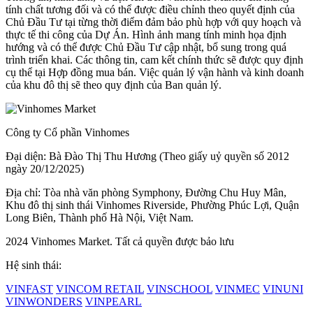
tính chất tương đối và có thể được điều chỉnh theo quyết định của
Chủ Đầu Tư tại từng thời điểm đảm bảo phù hợp với quy hoạch và
thực tế thi công của Dự Án. Hình ảnh mang tính minh họa định
hướng và có thể được Chủ Đầu Tư cập nhật, bổ sung trong quá
trình triển khai. Các thông tin, cam kết chính thức sẽ được quy định
cụ thể tại Hợp đồng mua bán. Việc quản lý vận hành và kinh doanh
của khu đô thị sẽ theo quy định của Ban quản lý.
Công ty Cổ phần Vinhomes
Đại diện: Bà Đào Thị Thu Hương (Theo giấy uỷ quyền số 2012
ngày 20/12/2025)
Địa chỉ: Tòa nhà văn phòng Symphony, Đường Chu Huy Mân,
Khu đô thị sinh thái Vinhomes Riverside, Phường Phúc Lợi, Quận
Long Biên, Thành phố Hà Nội, Việt Nam.
2024 Vinhomes Market. Tất cả quyền được bảo lưu
Hệ sinh thái:
VINFAST
VINCOM RETAIL
VINSCHOOL
VINMEC
VINUNI
VINWONDERS
VINPEARL