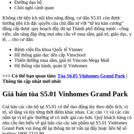
Đường dạo bộ
Chòi nghỉ cảnh quan
Không chỉ tiện ích nội khu năng động, cư dân S5.01 còn được
hưởng tiện ích đặc quyền của chủ đầu tư với “tứ trụ kim cương”
đẳng cấp được quy hoạch đầy đủ tại Thành phố thông minh - công
viên, sẵn sàng đáp ứng mọi nhu cầu về mua sắm, giải trí, giáo dục, y
tế, .. cho cư dân:
Bệnh viện Đa khoa Quốc tế Vinmec
Hệ thống giáo dục liên cấp Vinschool
Thiên đường mua sắm, giải trí Vincom Mega Mall
Hệ thống vận hành, quản lý Vinhomes
>>> Có thể bạn quan tâm:
Tòa S6.05 Vinhomes Grand Park
|
Thông tin cập nhật mới nhất
Giá bán tòa S5.01 Vinhomes Grand Park
Giá bán các căn hộ tại S5.01 có thể dao động tùy theo diện tích, vị
trí, số tầng và tùy từng thời điểm khác nhau. Các căn +1 và các căn
nằm tại vị trí góc thường sẽ có mức giá cao hơn. Quý khách hàng có
nhu cầu tìm hiểu về giá bán của các sản phẩm tại S5.01 Vinhomes
Grand Park vui lòng để lại thông tin tư vấn tại đây hoặc liên hệ số
hotline: 1900 2323 89.