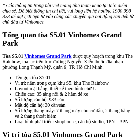
* Các thông tin trong bài viết mang tính tham khảo tại thời điểm
chia sẻ. Để biết thông tin chi tiết, vui lòng liên hệ hotline 1900 998
823 để đặt lịch hẹn tư vấn cùng các chuyên gia bất động sản đến từ
chủ đầu tư Vinhomes.
Tổng quan tòa S5.01 Vinhomes Grand
Park
Tòa S5.01
Vinhomes Grand Park
được quy hoạch trong khu The
Rainbow, tọa lạc trên trục đường Nguyễn Xiển thuộc địa phận
phường Long Thạnh Mỹ, quận 9, TP. Hồ Chí Minh.
Tên gọi: tòa S5.01
Vị trí: nằm trong cụm khu S5, khu The Rainbow
Layout mặt bằng: thiết kế theo hình chữ U
Chiều cao: 35 tầng nổi & 2 hầm để xe
Số lượng căn hộ: 983 căn
Mật độ căn hộ: 30 căn/sàn
Số lượng thang máy: 7 thang máy cho cư dân, 2 thang hàng
và 2 thang thoát hiểm
Loại hình phát triển: shophouse, căn hộ studio, 1PN – 3PN
Vị trí tòa S5.01 Vinhomes Grand Park