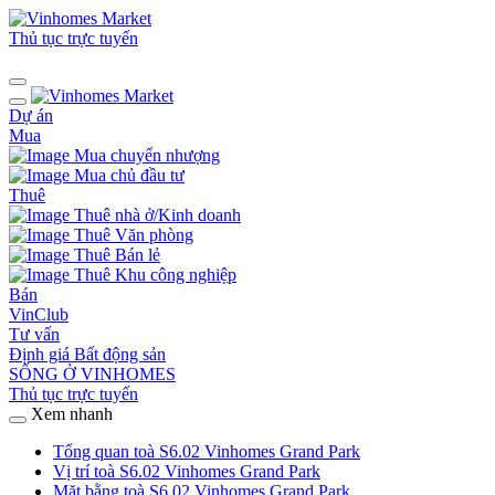
Thủ tục trực tuyến
Dự án
Mua
Mua chuyển nhượng
Mua chủ đầu tư
Thuê
Thuê nhà ở/Kinh doanh
Thuê Văn phòng
Thuê Bán lẻ
Thuê Khu công nghiệp
Bán
VinClub
Tư vấn
Định giá Bất động sản
SỐNG Ở VINHOMES
Thủ tục trực tuyến
Xem nhanh
Tổng quan toà S6.02 Vinhomes Grand Park
Vị trí toà S6.02 Vinhomes Grand Park
Mặt bằng toà S6.02 Vinhomes Grand Park