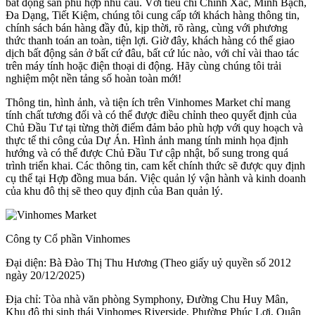
bất động sản phù hợp nhu cầu. Với tiêu chí Chính Xác, Minh Bạch,
Đa Dạng, Tiết Kiệm, chúng tôi cung cấp tới khách hàng thông tin,
chính sách bán hàng đầy đủ, kịp thời, rõ ràng, cùng với phương
thức thanh toán an toàn, tiện lợi. Giờ đây, khách hàng có thể giao
dịch bất động sản ở bất cứ đâu, bất cứ lúc nào, với chỉ vài thao tác
trên máy tính hoặc điện thoại di động. Hãy cùng chúng tôi trải
nghiệm một nền tảng số hoàn toàn mới!
Thông tin, hình ảnh, và tiện ích trên Vinhomes Market chỉ mang
tính chất tương đối và có thể được điều chỉnh theo quyết định của
Chủ Đầu Tư tại từng thời điểm đảm bảo phù hợp với quy hoạch và
thực tế thi công của Dự Án. Hình ảnh mang tính minh họa định
hướng và có thể được Chủ Đầu Tư cập nhật, bổ sung trong quá
trình triển khai. Các thông tin, cam kết chính thức sẽ được quy định
cụ thể tại Hợp đồng mua bán. Việc quản lý vận hành và kinh doanh
của khu đô thị sẽ theo quy định của Ban quản lý.
Công ty Cổ phần Vinhomes
Đại diện: Bà Đào Thị Thu Hương (Theo giấy uỷ quyền số 2012
ngày 20/12/2025)
Địa chỉ: Tòa nhà văn phòng Symphony, Đường Chu Huy Mân,
Khu đô thị sinh thái Vinhomes Riverside, Phường Phúc Lợi, Quận