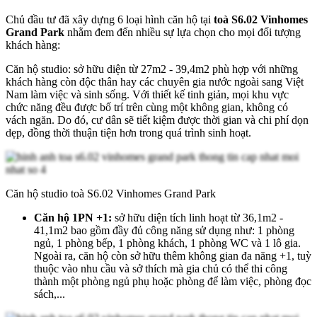
Chủ đầu tư đã xây dựng 6 loại hình căn hộ tại
toà S6.02 Vinhomes
Grand Park
nhằm đem đến nhiều sự lựa chọn cho mọi đối tượng
khách hàng:
Căn hộ studio: sở hữu diện từ 27m2 - 39,4m2 phù hợp với những
khách hàng còn độc thân hay các chuyên gia nước ngoài sang Việt
Nam làm việc và sinh sống. Với thiết kế tinh giản, mọi khu vực
chức năng đều được bố trí trên cùng một không gian, không có
vách ngăn. Do đó, cư dân sẽ tiết kiệm được thời gian và chi phí dọn
dẹp, đồng thời thuận tiện hơn trong quá trình sinh hoạt.
Căn hộ studio toà S6.02 Vinhomes Grand Park
Căn hộ 1PN +1:
sở hữu diện tích linh hoạt từ 36,1m2 -
41,1m2 bao gồm đầy đủ công năng sử dụng như: 1 phòng
ngủ, 1 phòng bếp, 1 phòng khách, 1 phòng WC và 1 lô gia.
Ngoài ra, căn hộ còn sở hữu thêm không gian đa năng +1, tuỳ
thuộc vào nhu cầu và sở thích mà gia chủ có thể thi công
thành một phòng ngủ phụ hoặc phòng để làm việc, phòng đọc
sách,...