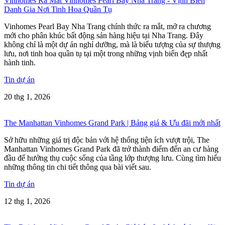
Vinhomes Ra Mắt Vinhomes Pearl Bay Nha Trang - Vịnh Biển
Danh Gia Nơi Tinh Hoa Quần Tụ
Vinhomes Pearl Bay Nha Trang chính thức ra mắt, mở ra chương
mới cho phân khúc bất động sản hàng hiệu tại Nha Trang. Đây
không chỉ là một dự án nghỉ dưỡng, mà là biểu tượng của sự thượng
lưu, nơi tinh hoa quần tụ tại một trong những vịnh biển đẹp nhất
hành tinh.
Tin dự án
20 thg 1, 2026
The Manhattan Vinhomes Grand Park | Bảng giá & Ưu đãi mới nhất
Sở hữu những giá trị độc bản với hệ thống tiện ích vượt trội, The
Manhattan Vinhomes Grand Park đã trở thành điểm đến an cư hàng
đầu để hưởng thụ cuộc sống của tầng lớp thượng lưu. Cùng tìm hiểu
những thông tin chi tiết thông qua bài viết sau.
Tin dự án
12 thg 1, 2026