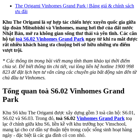
The Origami Vinhomes Grand Park | Bảng giá & chính sách
ưu đãi
Khu The Origami là sự hợp tác chiến lược xuyên quốc gia giữa
tập đoàn Mitsubishi và Vinhomes, mang hơi thở của đất nước
Nhật Bản, mở ra không gian sống thư thái và yên tĩnh. Các căn
hộ tại
toà S6.02 Vinhomes Grand Park
ngay từ khi ra mắt được
rất nhiều khách hàng ưa chuộng bởi sở hữu những ưu điểm
vượt trội.
* Các thông tin trong bài viết mang tính tham khảo tại thời điểm
chia sẻ. Để biết thông tin chi tiết, vui lòng liên hệ hotline 1900 998
823 để đặt lịch hẹn tư vấn cùng các chuyên gia bất động sản đến từ
chủ đầu tư Vinhomes.
Tổng quan toà S6.02 Vinhomes Grand
Park
Khu S6 khu The Origami được xây dựng gồm 3 toà căn hộ: S6.01,
S6.02 và S6.03. Trong đó,
toà S6.02
Vinhomes Grand Park
toạ
lạc ở chính giữa khu S6, liền kề với khu trường học Vinschool,
mang lại cho cư dân sự thuận tiện trong cuộc sống sinh hoạt hàng
ngày - đặc biệt là các gia đình có con nhỏ.