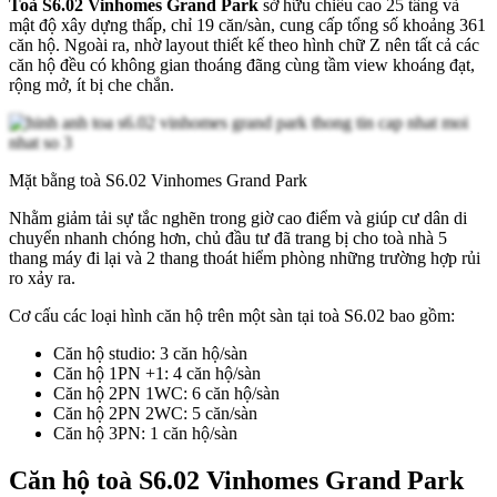
Toà S6.02 Vinhomes Grand Park
sở hữu chiều cao 25 tầng và
mật độ xây dựng thấp, chỉ 19 căn/sàn, cung cấp tổng số khoảng 361
căn hộ. Ngoài ra, nhờ layout thiết kế theo hình chữ Z nên tất cả các
căn hộ đều có không gian thoáng đãng cùng tầm view khoáng đạt,
rộng mở, ít bị che chắn.
Mặt bằng toà S6.02 Vinhomes Grand Park
Nhằm giảm tải sự tắc nghẽn trong giờ cao điểm và giúp cư dân di
chuyển nhanh chóng hơn, chủ đầu tư đã trang bị cho toà nhà 5
thang máy đi lại và 2 thang thoát hiểm phòng những trường hợp rủi
ro xảy ra.
Cơ cấu các loại hình căn hộ trên một sàn tại toà S6.02 bao gồm:
Căn hộ studio: 3 căn hộ/sàn
Căn hộ 1PN +1: 4 căn hộ/sàn
Căn hộ 2PN 1WC: 6 căn hộ/sàn
Căn hộ 2PN 2WC: 5 căn/sàn
Căn hộ 3PN: 1 căn hộ/sàn
Căn hộ toà S6.02 Vinhomes Grand Park