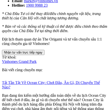
Email:
market@vinhomes.vn
Hotline:
1900 9988 23
* Chủ Đầu Tư có thể thay đổi/điều chỉnh nguyên vật liệu, trang
thiết bị của Căn Hộ với chất lượng tương đương.
* Bản vẽ và các thông số kỹ thuật có thể được điều chỉnh theo thẩm
quyền của Chủ Đầu Tư tại từng thời điểm.
Đặt lịch tham quan dự án The Origami và tư vấn chuyên sâu 1:1
cùng chuyên gia từ Vinhomes!
Nhận tư vấn trực tiếp ngay
Từ khoá:
Vinhomes Grand Park
Bài viết cùng chuyên mục
Tất Tần Tật Về Ocean City: Chơi Đâu, Ăn Gì, Di Chuyển Thế
Nào?
Bạn đang tìm kiếm một hướng dẫn toàn diện về du lịch Ocean City
để biết chơi ở đâu, ăn gì và di chuyển như thế nào? Ocean City là
thành phố du lịch hàng đầu phía Đông Hà Nội với hàng trăm địa
điểm vui chơi, nhà hàng ẩm thực nổi tiếng và hệ thống giao thông