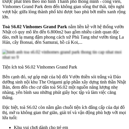
Được phát triển theo mô hình Thành phố thông minh - công viên,
Vinhomes Grand Park đem đến không gian sống thư thái, tiện nghi
vượt bậc giữa lòng thành phố khi được bao phủ bởi miền xanh rộng
lớn.
Toà S6.02 Vinhomes Grand Park
nằm liền kề với hệ thống vườn
Nhật có quy mô lên đến 6.800m2 bao gồm nhiều cảnh quan độc
đáo, mới lạ mang đậm phong cách xứ Phù Tang như vườn tùng La
Hán, cây Bonsai, đèn Samurai, hồ cá Koi,...
Tiện ích toà S6.02 Vinhomes Grand Park
Bên cạnh đó, sự góp mặt của bộ đôi Vườn thiền sỏi trắng và Đảo
dưỡng sinh nội khu The Origami góp phần xây dựng tinh thần Nhật
Bản, đem đến cho cư dân toà S6.02 một nguồn năng lượng nhẹ
nhàng, yên bình sau những phút giây học tập và làm việc căng
thẳng.
Đặc biệt, toà S6.02 còn nằm gần chuỗi tiện ích đẳng cấp của đại đô
thị, mở ra không gian thư giãn, giải trí và vận động phù hợp với mọi
lứa tuổi:
Khu vui chơi dành cho trẻ em