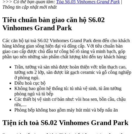
>>> Có thể bạn quan tâm:
Tòa S6.05 Vinhomes Grand Park
|
Thông tin cập nhật mới nhất
Tiêu chuẩn bàn giao căn hộ S6.02
Vinhomes Grand Park
Các căn hộ tại toà S6.02 Vinhomes Grand Park đem đến cho khách
hàng không gian sống hiện đại và đẳng cấp. Với tiêu chuẩn bàn
giao cao cấp được chủ đầu tư công bố rõ ràng và minh bạch, góp
phần tạo nên những sản phẩm chất lượng khi đến tay khách hàng:
Trần, tường và sàn nhà được hoàn thiện với: trần thạch cao,
tường sơn 2 lớp, sàn được lát gạch ceramic và gỗ công nghiệp
ở phòng ngủ.
Điều hoà cục bộ
Không bao gồm hệ thống tủ: tủ nhà vệ sinh, tủ âm tường
phòng ngủ và tủ bếp
Các thiết bị vệ sinh cơ bản như: vòi hoa sen, bồn cầu, chậu
rửa,....
Phòng bếp không bao gồm máy hút mùi và bếp nấu ăn
Tiện ích toà S6.02 Vinhomes Grand Park