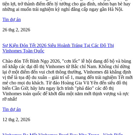
tiện lợi, trở thành điểm đến lý tưởng cho gia đình, nhóm bạn bè hay
những ai muốn trải nghiệm kỳ nghỉ đẳng cấp ngay gần Hà Nội.
Tin dự án
26 thg 2, 2026
Sự Kiện Đón Tết 2026 Siêu Hoành Tráng Tại Các Đô Thị
Vinhomes Toàn Quốc
Chào đón Tết Bính Ngọ 2026, "cơn lốc" lễ hội đang đổ bộ và bùng
nổ khắp các đại đô thị Vinhomes từ Bắc chí Nam. Không chỉ dừng
lại ở một điểm đến vui chơi thông thường, Vinhomes đã khẳng định
vị thế là tọa độ du xuân – giải trí số 1, mang đến trải nghiệm Tết mới
mẻ cho mọi du khách. Từ đảo Hoàng Gia Vũ Yên đến siêu đô thị
biển Cần Giờ, hãy lưu ngay lịch trình "phá đảo" các đô thị
Vinhomes toàn quốc để khởi đầu một năm mới thịnh vượng và rực
rỡ nhất!
Tin dự án
12 thg 2, 2026