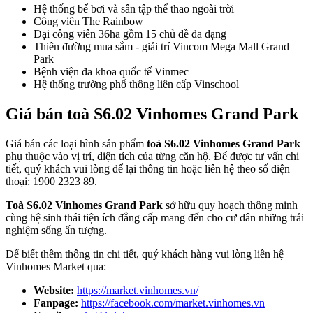
Hệ thống bể bơi và sân tập thể thao ngoài trời
Công viên The Rainbow
Đại công viên 36ha gồm 15 chủ đề đa dạng
Thiên đường mua sắm - giải trí Vincom Mega Mall Grand
Park
Bệnh viện đa khoa quốc tế Vinmec
Hệ thống trường phổ thông liên cấp Vinschool
Giá bán toà S6.02 Vinhomes Grand Park
Giá bán các loại hình sản phẩm
toà S6.02 Vinhomes Grand Park
phụ thuộc vào vị trí, diện tích của từng căn hộ. Để được tư vấn chi
tiết, quý khách vui lòng để lại thông tin hoặc liên hệ theo số điện
thoại: 1900 2323 89.
Toà S6.02 Vinhomes Grand Park
sở hữu quy hoạch thông minh
cùng hệ sinh thái tiện ích đẳng cấp mang đến cho cư dân những trải
nghiệm sống ấn tượng.
Để biết thêm thông tin chi tiết, quý khách hàng vui lòng liên hệ
Vinhomes Market qua:
Website:
https://market.vinhomes.vn/
Fanpage:
https://facebook.com/market.vinhomes.vn