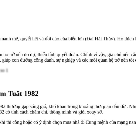
h mẽ, quyết liệt và dồi dào của biển lớn (Đại Hải Thủy). Họ thích lối
 làm họ trở nên do dự, thiếu tính quyết đoán. Chính vì vậy, gia chủ nê
, giúp con đường công danh, sự nghiệp và các mối quan hệ trở nên tốt 
âm Tuất 1982
thường gặp sóng gió, khó khăn trong khoảng thời gian đầu đời. Nhiều 
2 có tính cách chăm chỉ, thông minh và giỏi xoay sở.
 khi thi công hoặc có ý định chọn mua nhà ở. Cung mệnh của mạng na