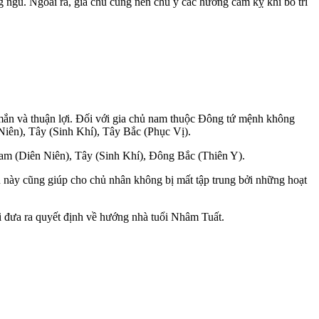
ngủ. Ngoài ra, gia chủ cũng nên chú ý các hướng cấm kỵ khi bố trí
ắn và thuận lợi. Đối với gia chủ nam thuộc Đông tứ mệnh không
iên), Tây (Sinh Khí), Tây Bắc (Phục Vị).
Nam (Diên Niên), Tây (Sinh Khí), Đông Bắc (Thiên Y).
iều này cũng giúp cho chủ nhân không bị mất tập trung bởi những hoạt
i đưa ra quyết định về hướng nhà tuổi Nhâm Tuất.