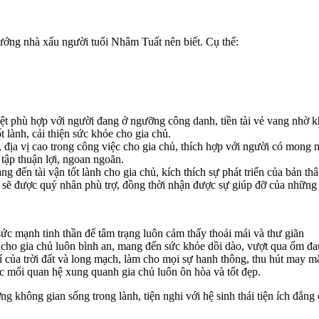
ướng nhà xấu người tuổi Nhâm Tuất nên biết. Cụ thể:
 phù hợp với người đang ở ngưỡng công danh, tiền tài vẻ vang nhờ k
lành, cải thiện sức khỏe cho gia chủ.
ịa vị cao trong công việc cho gia chủ, thích hợp với người có mong 
tập thuận lợi, ngoan ngoãn.
n tài vận tốt lành cho gia chủ, kích thích sự phát triển của bản thâ
ẽ được quý nhân phù trợ, đồng thời nhận được sự giúp đỡ của những
ức mạnh tinh thần để tâm trạng luôn cảm thấy thoải mái và thư giãn
o gia chủ luôn bình an, mang đến sức khỏe dồi dào, vượt qua ốm đau
của trời đất và long mạch, làm cho mọi sự hanh thông, thu hút may mắ
mối quan hệ xung quanh gia chủ luôn ôn hòa và tốt đẹp.
g không gian sống trong lành, tiện nghi với hệ sinh thái tiện ích đẳ