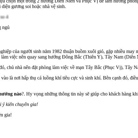
ựa chọn một trong 2 hướng Diên Niên và Phục Vị để làm hướng phòng 
i diện gương soi hoặc nhà vệ sinh.
g ngủ
ghiệp của người sinh năm 1982 thuận buồm xuôi gió, gặp nhiều may m
 làm việc nên quay sang hướng Đông Bắc (Thiên Y), Tây Nam (Diên N
 đó, chủ nhà nên đặt phòng làm việc về mạn Tây Bắc (Phục Vị), Tây 
a vào là nơi hấp thụ cả luồng khí tiêu cực và sinh khí. Bên cạnh đó, đ
 hướng nào
?. Hy vọng những thông tin này sẽ giúp cho khách hàng kh
 ý kiến chuyên gia!
n gia!