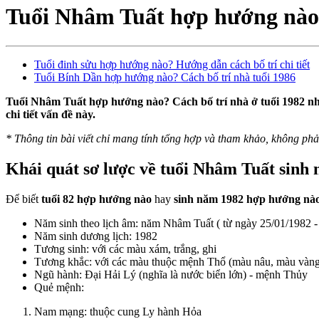
Tuổi Nhâm Tuất hợp hướng nào?
Tuổi đinh sửu hợp hướng nào? Hướng dẫn cách bố trí chi tiết
Tuổi Bính Dần hợp hướng nào? Cách bố trí nhà tuổi 1986
Tuổi Nhâm Tuất hợp hướng nào? Cách bố trí nhà ở tuổi 1982 nh
chi tiết vấn đề này.
*
Thông tin bài viết chỉ mang tính tổng hợp và tham khảo, không phải
Khái quát sơ lược về tuổi Nhâm Tuất sinh
Để biết
tuổi 82 hợp hướng nào
hay
s
inh năm 1982 hợp hướng nà
Năm sinh theo lịch âm: năm Nhâm Tuất ( từ ngày 25/01/1982 -
Năm sinh dương lịch: 1982
Tương sinh: với các màu xám, trắng, ghi
Tương khắc: với các màu thuộc mệnh Thổ (màu nâu, màu vàn
Ngũ hành: Đại Hải Lý (nghĩa là nước biển lớn) - mệnh Thủy
Quẻ mệnh:
Nam mạng: thuộc cung Ly hành Hỏa