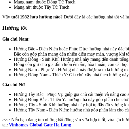
Mạng nam: thuộc Đông Tứ Trạch
Mạng nữ: thuộc Tây Tứ Trạch
Vậy
tuổi 1982 hợp hướng nào
? Dưới đây là các hướng nhà tốt và h
Hướng tốt
Gia chủ Nam:
Hướng Bắc - Diên Niên hoặc Phúc Đức: hướng nhà này đặc biệt
Bắc còn góp phần mang đến nhiều điều may mắn, vượng khí tốt 
Hướng Đông - Sinh Khí: Hướng nhà này mang đến danh tiếng, đ
Đông còn giữ cho gia đình luôn êm ấm, hòa thuận, con cái học 
Hướng Nam - Phục Vị: Hướng nhà này được xem là hướng mang đế
Hướng Đông Nam - Thiên Y: Gia chủ xây nhà theo hướng này s
Gia chủ Nữ
Hướng Tây Bắc - Phục Vị: giúp gia chủ cải thiện và nâng cao s
Hướng Đông Bắc - Thiên Y: hướng nhà này góp phần che chở ch
Hướng Tây - Sinh Khí: hướng nhà này hội tụ đầy đủ vượng khí 
Hướng Tây Nam - Diên Niên: hướng nhà góp phần làm cho các 
>>> Nếu bạn đang tìm những bất động sản vừa hợp tuổi, vừa tận hưởn
tại:
Vinhomes Global Gate Hạ Long