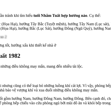
ần tránh khi tìm hiểu
tuổi Nhâm Tuất hợp hướng nào
. Cụ thể:
(Họa Hại), hướng Tây Bắc (Tuyệt mệnh), hướng Tây Nam (Lục sát),
(Họa Hại), hướng Bắc (Lục Sát), hướng Đông (Ngũ Quỷ), hướng Na
 tốt, hướng xấu khi thiết kế nhà ở
uất 1982
ế những điều không may mắn, mang đến nhiều tài lộc.
nhưng cũng có thể loại bỏ những luồng khí cát lợi. Vì vậy, phòng bếp 
 nhà bảo vệ vượng khí và xua đuổi những điều không may mắn.
tốt gồm hướng Nam, hướng Đông Nam, hướng Đông. Bên cạnh đó, chậu
 phòng bếp chiếu vào cửa phòng ngủ bởi mùi đô ăn và khói bếp trong 