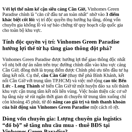
Với lợi thế nằm kế cận siêu cảng Cần Giờ,
Vinhomes Green
Paradise chính là "căn cứ đầu tư an toàn nhất" nhờ vào
3 điểm
khác biệt cốt lõi:
vị trí độc quyền thụ hưởng hạ tầng, dòng vốn
chuyên gia khổng lồ và sự bảo chứng từ quy hoạch cấp quốc gia
cho toàn bộ khu vực.
Tính độc quyền vị trí: Vinhomes Green Paradise
hưởng lợi thế từ hạ tầng giao thông đột phá?
Vinhomes Green Paradise được hưởng lợi thế giao thông độc nhất
vô nhị bởi dự án nằm trên trục đường chính dẫn vào khu vực cảng
Cần Giờ, đồng thời là trọng điểm được Chính phủ ưu tiên đầu tư hạ
tầng kết nối. Cụ thể,
cầu Cần Giờ
(thay thế phà Bình Khánh, kết
nối Cần Giờ với trung tâm TP.HCM) và việc mở rộng
cao tốc Bến
Lức - Long Thành
sẽ biến Cần Giờ từ một huyện đảo xa xôi thành
khu vực cận trung tâm kết nối liên vùng. Việc hoàn thiện các cơ sở
hạ tầng này sẽ rút ngắn thời gian di chuyển từ trung tâm xuống chỉ
còn khoảng 45 phút, từ đó
nâng cao giá trị và tính thanh khoản
của bất động sản Vinhomes Green Paradise
một cách rõ rệt.
Dòng vốn chuyên gia: Lượng chuyên gia logistics
“đổ bộ” sẽ tăng nhu cầu mua - thuê BĐS tại
Vinhomes Green Paradise?