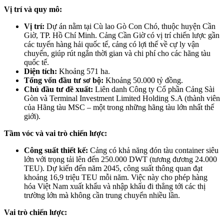
Vị trí và quy mô:
Vị trí:
Dự án nằm tại Cù lao Gò Con Chó, thuộc huyện Cần
Giờ, TP. Hồ Chí Minh. Cảng Cần Giờ có vị trí chiến lược gần
các tuyến hàng hải quốc tế, cảng có lợi thế về cự ly vận
chuyển, giúp rút ngắn thời gian và chi phí cho các hãng tàu
quốc tế.
Diện tích:
Khoảng 571 ha.
Tổng vốn đầu tư sơ bộ:
Khoảng 50.000 tỷ đồng.
Chủ đầu tư đề xuất:
Liên danh Công ty Cổ phần Cảng Sài
Gòn và Terminal Investment Limited Holding S.A (thành viên
của Hãng tàu MSC – một trong những hãng tàu lớn nhất thế
giới).
Tầm vóc và vai trò chiến lược:
Công suất thiết kế:
Cảng có khả năng đón tàu container siêu
lớn với trọng tải lên đến 250.000 DWT (tương đương 24.000
TEU). Dự kiến đến năm 2045, công suất thông quan đạt
khoảng 16,9 triệu TEU mỗi năm. Việc này cho phép hàng
hóa Việt Nam xuất khẩu và nhập khẩu đi thẳng tới các thị
trường lớn mà không cần trung chuyển nhiều lần.
Vai trò chiến lược: