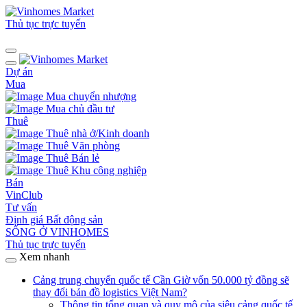
Thủ tục trực tuyến
Dự án
Mua
Mua chuyển nhượng
Mua chủ đầu tư
Thuê
Thuê nhà ở/Kinh doanh
Thuê Văn phòng
Thuê Bán lẻ
Thuê Khu công nghiệp
Bán
VinClub
Tư vấn
Định giá Bất động sản
SỐNG Ở VINHOMES
Thủ tục trực tuyến
Xem nhanh
Cảng trung chuyển quốc tế Cần Giờ vốn 50.000 tỷ đồng sẽ
thay đổi bản đồ logistics Việt Nam?
Thông tin tổng quan và quy mô của siêu cảng quốc tế