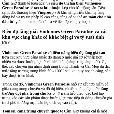
Cần Giờ
(kinh tế logistics) và
siêu đô thị lấn biển Vinhomes
Green Paradise
sẽ tạo ra
lợi nhuận kép
cho bất động sản. Bên
cạnh đó, thương hiệu
Vingroup
với khả năng triển khai hạ tầng
đồng bộ và uy tín pháp lý cao càng củng cố vị thế
an toàn cho nhà
đầu tư
, giảm thiểu tối đa rủi ro về tiến độ và quy hoạch.
Biên độ tăng giá: Vinhomes Green Paradise và các
khu vực cảng khác có khác biệt gì về tỷ suất sinh
lời?
Vinhomes Green Paradise
có
tiềm năng biên độ tăng giá cao
hơn
các khu vực cảng khác do đang ở mức giá cơ sở thấp hơn
nhiều và được hưởng lợi từ cú hích kép (cảng + hạ tầng mới). Cụ
thể, các chuyên gia nhận định rằng Long Thành và Cái Mép đã đạt
mức tăng trưởng trung bình 50 - 100% sau khi quy hoạch cảng, sân
bay được triển khai.
Trong khi đó,
Vinhomes Green Paradise
nhờ sự kết hợp hiếm có
giữa cảng trung chuyển và đô thị biển, có tiềm năng đạt mức
tăng
trưởng đột phá trong chu kỳ 5 - 7 năm
tiếp theo, đặc biệt tập
trung vào các sản phẩm được hưởng lợi trực tiếp từ dòng chuyên gia
(nhà phố thương mại, căn hộ dịch vụ cao cấp).
Tóm lại, cảng trung chuyển quốc tế Cần Giờ
không chỉ là một