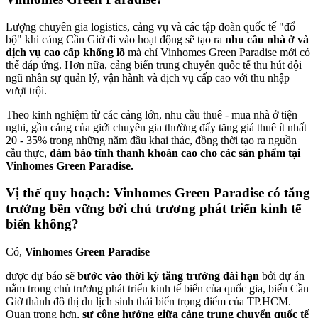
Lượng chuyên gia logistics, cảng vụ và các tập đoàn quốc tế "đổ
bộ" khi cảng Cần Giờ đi vào hoạt động sẽ tạo ra
nhu cầu nhà ở và
dịch vụ cao cấp khổng lồ
mà chỉ Vinhomes Green Paradise mới có
thể đáp ứng. Hơn nữa, cảng biển trung chuyển quốc tế thu hút đội
ngũ nhân sự quản lý, vận hành và dịch vụ cấp cao với thu nhập
vượt trội.
Theo kinh nghiệm từ các cảng lớn, nhu cầu thuê - mua nhà ở tiện
nghi, gần cảng của giới chuyên gia thường đẩy tăng giá thuê ít nhất
20 - 35% trong những năm đầu khai thác, đồng thời tạo ra nguồn
cầu thực,
đảm bảo tính thanh khoản cao cho các sản phẩm tại
Vinhomes Green Paradise.
Vị thế quy hoạch: Vinhomes Green Paradise có tăng
trưởng bền vững bởi chủ trương phát triển kinh tế
biển không?
Có,
Vinhomes Green Paradise
được dự báo sẽ
bước vào thời kỳ tăng trưởng dài hạn
bởi dự án
nằm trong chủ trương phát triển kinh tế biển của quốc gia, biến Cần
Giờ thành đô thị du lịch sinh thái biển trọng điểm của TP.HCM.
Quan trọng hơn,
sự cộng hưởng giữa cảng trung chuyển quốc tế