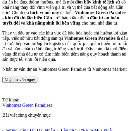
dự án hạ tầng thông thường, mà là một
đòn bẩy kinh tế lịch sử
có
khả năng thay đổi vĩnh viễn giá trị và vị thế của bất động sản Cần
Giờ. Chính
cú hích vĩ mô này
đã biến
Vinhomes Green Paradise
- khu đô thị lấn biển Cần
trở thành tâm điểm
đầu tư an toàn
tuyệt đối
và
khả năng sinh lời bền vững
cho mọi nhà đầu tư.
Thay vì đầu tư vào các khu vực đã bão hòa hoặc chỉ hưởng lợi gián
tiếp, việc sở hữu bất động sản tại
Vinhomes Green Paradise
là đầu
tư trực tiếp vào tương lai logistics của quốc gia, giảm thiểu rủi ro tối
đa và nắm chắc cơ hội tăng trưởng vượt trội. Đây chính là thời điểm
vàng để nhà đầu tư có tầm nhìn biến tiềm năng quy hoạch thành tài
sản thực tế, sinh lời hiệu quả.
Nhận tư vấn dự án Vinhomes Green Paradise từ Vinhomes Market!
Nhận tư vấn ngay
Từ khoá:
Vinhomes Green Paradises
Bài viết cùng chuyên mục
Chương Trình Ưu Đãi Nhân 3: Lên tới 5,1% Khi Mua Nhà