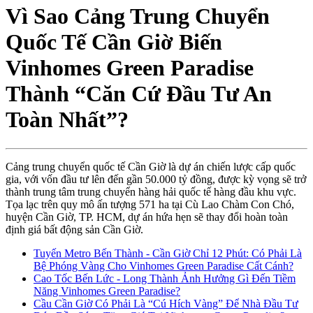
Vì Sao Cảng Trung Chuyển
Quốc Tế Cần Giờ Biến
Vinhomes Green Paradise
Thành “Căn Cứ Đầu Tư An
Toàn Nhất”?
Cảng trung chuyển quốc tế Cần Giờ là dự án chiến lược cấp quốc
gia, với vốn đầu tư lên đến gần 50.000 tỷ đồng, được kỳ vọng sẽ trở
thành trung tâm trung chuyển hàng hải quốc tế hàng đầu khu vực.
Tọa lạc trên quy mô ấn tượng 571 ha tại Cù Lao Chàm Con Chó,
huyện Cần Giờ, TP. HCM, dự án hứa hẹn sẽ thay đổi hoàn toàn
định giá bất động sản Cần Giờ.
Tuyến Metro Bến Thành - Cần Giờ Chỉ 12 Phút: Có Phải Là
Bệ Phóng Vàng Cho Vinhomes Green Paradise Cất Cánh?
Cao Tốc Bến Lức - Long Thành Ảnh Hưởng Gì Đến Tiềm
Năng Vinhomes Green Paradise?
Cầu Cần Giờ Có Phải Là “Cú Hích Vàng” Để Nhà Đầu Tư