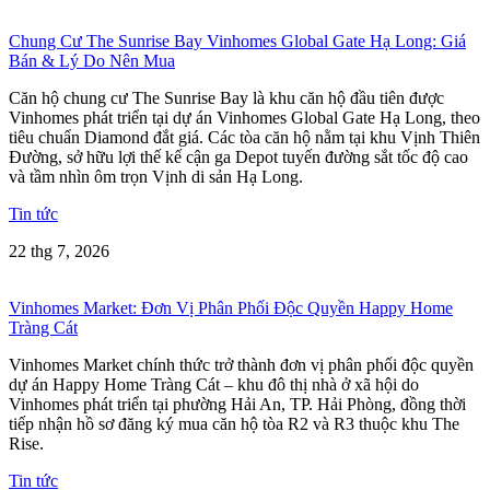
Chung Cư The Sunrise Bay Vinhomes Global Gate Hạ Long: Giá
Bán & Lý Do Nên Mua
Căn hộ chung cư The Sunrise Bay là khu căn hộ đầu tiên được
Vinhomes phát triển tại dự án Vinhomes Global Gate Hạ Long, theo
tiêu chuẩn Diamond đắt giá. Các tòa căn hộ nằm tại khu Vịnh Thiên
Đường, sở hữu lợi thế kế cận ga Depot tuyến đường sắt tốc độ cao
và tầm nhìn ôm trọn Vịnh di sản Hạ Long.
Tin tức
22 thg 7, 2026
Vinhomes Market: Đơn Vị Phân Phối Độc Quyền Happy Home
Tràng Cát
Vinhomes Market chính thức trở thành đơn vị phân phối độc quyền
dự án Happy Home Tràng Cát – khu đô thị nhà ở xã hội do
Vinhomes phát triển tại phường Hải An, TP. Hải Phòng, đồng thời
tiếp nhận hồ sơ đăng ký mua căn hộ tòa R2 và R3 thuộc khu The
Rise.
Tin tức