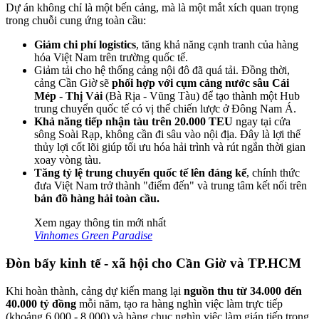
Dự án không chỉ là một bến cảng, mà là một mắt xích quan trọng
trong chuỗi cung ứng toàn cầu:
Giảm chi phí logistics
, tăng khả năng cạnh tranh của hàng
hóa Việt Nam trên trường quốc tế.
Giảm tải cho hệ thống cảng nội đô đã quá tải. Đồng thời,
cảng Cần Giờ sẽ
phối hợp với cụm cảng nước sâu Cái
Mép - Thị Vải
(Bà Rịa - Vũng Tàu) để tạo thành một Hub
trung chuyển quốc tế có vị thế chiến lược ở Đông Nam Á.
Khả năng tiếp nhận tàu trên 20.000 TEU
ngay tại cửa
sông Soài Rạp, không cần đi sâu vào nội địa. Đây là lợi thế
thủy lợi cốt lõi giúp tối ưu hóa hải trình và rút ngắn thời gian
xoay vòng tàu.
Tăng tỷ lệ trung chuyển quốc tế lên đáng kể
, chính thức
đưa Việt Nam trở thành "điểm đến" và trung tâm kết nối trên
bản đồ hàng hải toàn cầu.
Xem ngay thông tin mới nhất
Vinhomes Green Paradise
Đòn bẩy kinh tế - xã hội cho Cần Giờ và TP.HCM
Khi hoàn thành, cảng dự kiến mang lại
nguồn thu từ 34.000 đến
40.000 tỷ đồng
mỗi năm, tạo ra hàng nghìn việc làm trực tiếp
(khoảng 6.000 - 8.000) và hàng chục nghìn việc làm gián tiếp trong