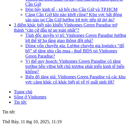
Cần Giờ
Đòn bẩy kinh tế - xã hội cho Cần Giờ và TP.HCM
Cảng Cần Giờ khi nào khởi công? Khu vực bất động
sản nào tại Cần Giờ hưởng lợi trực tiếp từ dự án?
3 điểm khác biệt nào khiến Vinhomes Green Paradise trở
thành “căn cứ đầu tư an toàn nhất”?
Tính độc quyền vị trí: Vinhomes Green Paradise hưởng
lợi thế từ hạ tầng giao thông đột phá?
Dòng vốn chuyên gia: Lượng chuyên gia logistics “đổ
bộ” sẽ tăng nhu cầu mua - thuê BĐS tại Vinhomes
Green Paradise?
Vị thế quy hoạch: Vinhomes Green Paradise có tăng
trưởng bền vững bởi chủ trương phát triển kinh tế biển
không?
Biên độ tăng giá: Vinhomes Green Paradise và các khu
vực cảng khác có khác biệt gì về tỷ suất sinh lời?
Trang chủ
Sống ở Vinhomes
Tin tức
Tin tức
Thứ Bảy, 11 thg 10, 2025, 11:19