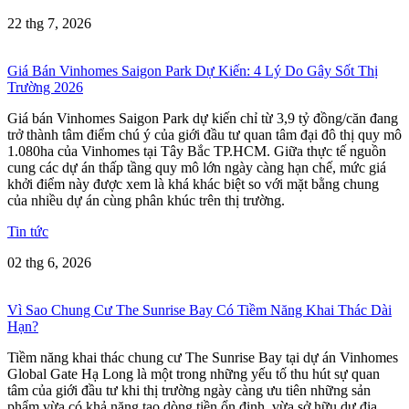
22 thg 7, 2026
Giá Bán Vinhomes Saigon Park Dự Kiến: 4 Lý Do Gây Sốt Thị
Trường 2026
Giá bán Vinhomes Saigon Park dự kiến chỉ từ 3,9 tỷ đồng/căn đang
trở thành tâm điểm chú ý của giới đầu tư quan tâm đại đô thị quy mô
1.080ha của Vinhomes tại Tây Bắc TP.HCM. Giữa thực tế nguồn
cung các dự án thấp tầng quy mô lớn ngày càng hạn chế, mức giá
khởi điểm này được xem là khá khác biệt so với mặt bằng chung
của nhiều dự án cùng phân khúc trên thị trường.
Tin tức
02 thg 6, 2026
Vì Sao Chung Cư The Sunrise Bay Có Tiềm Năng Khai Thác Dài
Hạn?
Tiềm năng khai thác chung cư The Sunrise Bay tại dự án Vinhomes
Global Gate Hạ Long là một trong những yếu tố thu hút sự quan
tâm của giới đầu tư khi thị trường ngày càng ưu tiên những sản
phẩm vừa có khả năng tạo dòng tiền ổn định, vừa sở hữu dư địa