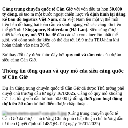
Cảng trung chuyển quốc tế Cần Giờ
với vốn đầu tư hơn
50.000
tỷ đồng
, sẽ tạo ra một bước ngoặt chiến lược và
định hình lại đáng
kể bản đồ logistics Việt Nam
, đưa Việt Nam lên một vị thế mới
trên bản đồ hàng hải toàn cầu và sánh ngang với các cảng lớn trên
thế giới như
Singapore, Rotterdam (Hà Lan)
. Siêu cảng được
thiết kế có
quy mô 571 ha
để đón các tàu container lớn nhất thế
giới, với công suất dự kiến có thể đạt tới 16,9 triệu TEU/năm khi
hoàn thành vào năm 2045.
Sự thay đổi này được thúc đẩy bởi
quy mô và tầm vóc
của dự án
siêu cảng Cần Giờ.
Thông tin tổng quan và quy mô của siêu cảng quốc
tế Cần Giờ
Dự án Cảng trung chuyển quốc tế Cần Giờ đã được Thủ tướng phê
duyệt chủ trương đầu tư ngày
16/1/2025
. Cảng có quy mô khoảng
571 ha, tổng vốn đầu tư hơn 50.000 tỷ đồng,
thời gian hoạt động
dự kiến 50 năm
từ thời điểm được chấp thuận.
(Cảng trung chuyển quốc tế
Cần Giờ đã được Thủ tướng Chính phủ chấp thuận chủ trương đầu
tư theo Quyết định số 148/QĐ-TTg ngày 16/01/2025)