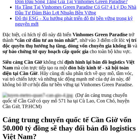
Đón Đầu Sóng Tăng Giá Tại Vinhomes Green Paradise?
Hạ Tầng Tại Vinhomes Green Paradise Có Gì? 4 Lý Do Nhà
Đầu Tư Đảm Bảo Lợi Nhuận Bền Vững
Đô thị ESG - Xu hướng phát triển đô thị bền vững trong kỷ
nguyên mới
Đặc biệt, cú hích tỷ đô này đã biến
Vinhomes Green Paradise
trở
thành
“căn cứ đầu tư an toàn nhất”
, nhờ vào 3 điểm cốt lõi:
vị trí
độc quyền thụ hưởng hạ tầng, dòng vốn chuyên gia khổng lồ
và
sự bảo chứng từ quy hoạch cấp quốc gia
cho toàn bộ khu vực.
Siêu cảng Cần Giờ
không chỉ
định hình lại bản đồ logistics Việt
Nam
mà còn trực tiếp tạo ra một
đòn bẩy kinh tế - xã hội toàn
diện tại Cần Giờ
. Hãy cùng đi sâu phân tích về quy mô, tầm vóc,
vai trò chiến lược và những tác động mạnh mẽ của dự án này, để
không bỏ lỡ cơ hội đầu tư bền vững tại Vinhomes Green Paradise.
(Dự án cảng trung chuyển
quốc tế Cần Giờ có quy mô 571 ha tại Cù Lao, Con Chó, huyện
Cần Giờ, TP.HCM)
Cảng trung chuyển quốc tế Cần Giờ vốn
50.000 tỷ đồng sẽ thay đổi bản đồ logistics
Việt Nam?