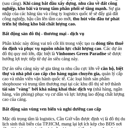
(sau cảng).
Khi cảng bắt đầu xây dựng
,
nhu cầu về đất công
nghiệp, kho bãi và trung tâm phân phối sẽ tăng mạnh.
Sự gia
nhập của các hãng tàu và công ty logistics quốc tế sẽ đẩy giá đất
công nghiệp, hậu cần lên tầm cao mới,
thu hút vốn đầu tư phát
triển hệ thống kho bãi chất lượng cao.
Bất động sản đô thị - thương mại - dịch vụ
Phân khúc này đóng vai trò cốt lõi trong việc tạo ra
dòng tiền thuê
ổn định và phục vụ nguồn nhân lực chất lượng cao
. Các dự án
đô thị quy mô lớn, đặc biệt là
Vinhomes Green Paradise
sẽ được
hưởng lợi trực tiếp từ dự án siêu cảng này.
Dự án siêu cảng này sẽ gia tăng ra nhu cầu cực lớn về
căn hộ, biệt
thự và nhà phố cao cấp cho hàng ngàn chuyên gia,
quản lý cấp
cao và nhân viên vận hành quốc tế. Các loại hình sản phẩm
shophouse và trung tâm thương mại tại các khu đô thị sẽ trở thành
tài sản "vàng" bởi khả năng khai thác dịch vụ
(nhà hàng, ngân
hàng, văn phòng) phục vụ cư dân và lực lượng lao động chất lượng
cao của cảng.
Bất động sản vùng ven biển và nghỉ dưỡng cao cấp
Mặc dù trọng tâm là logistics, Cần Giờ vẫn được định vị là đô thị du
lịch sinh thái biển của TP.HCM, mang lại lợi ích kép cho BĐS nơi