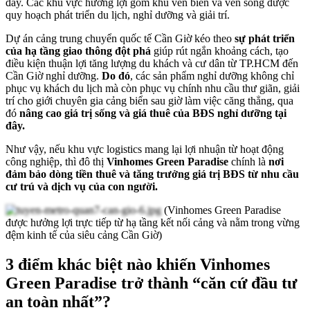
đây. Các khu vực hưởng lợi gồm khu ven biển và ven sông được
quy hoạch phát triển du lịch, nghỉ dưỡng và giải trí.
Dự án cảng trung chuyển quốc tế Cần Giờ kéo theo
sự phát triển
của hạ tầng giao thông đột phá
giúp rút ngắn khoảng cách, tạo
điều kiện thuận lợi tăng lượng du khách và cư dân từ TP.HCM đến
Cần Giờ nghỉ dưỡng.
Do đó
, các sản phẩm nghỉ dưỡng không chỉ
phục vụ khách du lịch mà còn phục vụ chính nhu cầu thư giãn, giải
trí cho giới chuyên gia cảng biển sau giờ làm việc căng thẳng, qua
đó
nâng cao giá trị sống và giá thuê của BĐS nghỉ dưỡng tại
đây.
Như vậy, nếu khu vực logistics mang lại lợi nhuận từ hoạt động
công nghiệp, thì đô thị
Vinhomes Green Paradise
chính là
nơi
đảm bảo dòng tiền thuê và tăng trưởng giá trị BĐS từ nhu cầu
cư trú và dịch vụ của con người.
(Vinhomes Green Paradise
được hưởng lợi trực tiếp từ hạ tầng kết nối cảng và nằm trong vừng
đệm kinh tế của siêu cảng Cần Giờ)
3 điểm khác biệt nào khiến Vinhomes
Green Paradise trở thành “căn cứ đầu tư
an toàn nhất”?