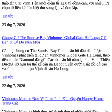
thấp tầng tại Vịnh Tiên khởi điểm từ 12,8 tỷ đồng/căn, với nhiều lựa
chọn từ liền kề đến biệt thự song lập và đơn lập.
Tin tức
23 thg 7, 2026
Chung Cư The Sunrise Bay Vinhomes Global Gate Hạ Long: Giá
Bán & Lý Do Nên Mua
Căn hộ chung cư The Sunrise Bay là khu căn hộ đầu tiên được
Vinhomes phát triển tại dự án Vinhomes Global Gate Hạ Long, theo
tiêu chuẩn Diamond đắt giá. Các tòa căn hộ nằm tại khu Vịnh Thiên
Đường, sở hữu lợi thế kế cận ga Depot tuyến đường sắt tốc độ cao
và tầm nhìn ôm trọn Vịnh di sản Hạ Long.
Tin tức
22 thg 7, 2026
Vinhomes Market: Đơn Vị Phân Phối Độc Quyền Happy Home
Tràng Cát
Vinhomes Market chính thức trở thành đơn vị phân phối độc quyền