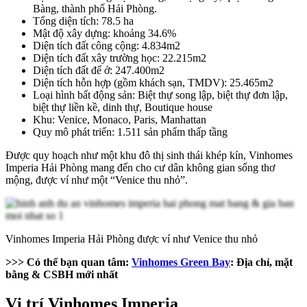
Bàng, thành phố Hải Phòng.
Tổng diện tích: 78.5 ha
Mật độ xây dựng: khoảng 34.6%
Diện tích đất công cộng: 4.834m2
Diện tích đất xây trường học: 22.215m2
Diện tích đất để ở: 247.400m2
Diện tích hỗn hợp (gồm khách sạn, TMDV): 25.465m2
Loại hình bất động sản: Biệt thự song lập, biệt thự đơn lập,
biệt thự liền kề, dinh thự, Boutique house
Khu: Venice, Monaco, Paris, Manhattan
Quy mô phát triển: 1.511 sản phẩm thấp tầng
Được quy hoạch như một khu đô thị sinh thái khép kín, Vinhomes
Imperia Hải Phòng mang đến cho cư dân không gian sống thơ
mộng, được ví như một “Venice thu nhỏ”.
Vinhomes Imperia Hải Phòng được ví như Venice thu nhỏ
>>> Có thể bạn quan tâm:
Vinhomes Green Bay
: Địa chỉ, mặt
bằng & CSBH mới nhất
Vị trí Vinhomes Imperia