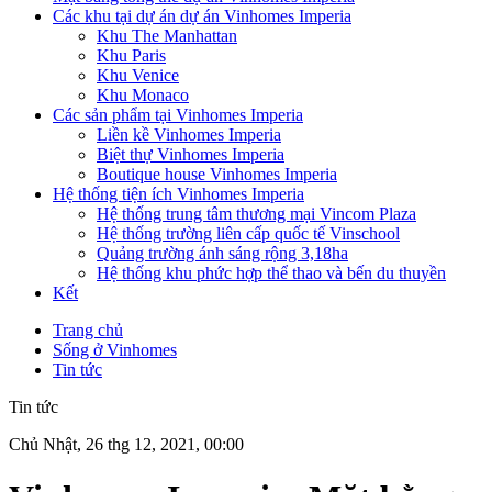
Các khu tại dự án dự án Vinhomes Imperia
Khu The Manhattan
Khu Paris
Khu Venice
Khu Monaco
Các sản phẩm tại Vinhomes Imperia
Liền kề Vinhomes Imperia
Biệt thự Vinhomes Imperia
Boutique house Vinhomes Imperia
Hệ thống tiện ích Vinhomes Imperia
Hệ thống trung tâm thương mại Vincom Plaza
Hệ thống trường liên cấp quốc tế Vinschool
Quảng trường ánh sáng rộng 3,18ha
Hệ thống khu phức hợp thể thao và bến du thuyền
Kết
Trang chủ
Sống ở Vinhomes
Tin tức
Tin tức
Chủ Nhật, 26 thg 12, 2021, 00:00