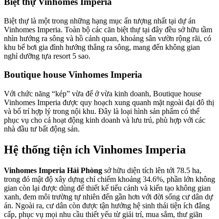
Biệt thự Vinhomes Imperia
Biệt thự là một trong những hạng mục ấn tượng nhất tại dự án
Vinhomes Imperia. Toàn bộ các căn biệt thự tại đây đều sở hữu tầm
nhìn hướng ra sông và hồ cảnh quan, khoảng sân vườn rộng rãi, có
khu bể bơi gia đình hướng thẳng ra sông, mang đến không gian
nghỉ dưỡng tựa resort 5 sao.
Boutique house Vinhomes Imperia
Với chức năng “kép” vừa để ở vừa kinh doanh, Boutique house
Vinhomes Imperia được quy hoạch xung quanh mặt ngoài đại đô thị
và bố trí hợp lý trong nội khu. Đây là loại hình sản phẩm có thể
phục vụ cho cả hoạt động kinh doanh và lưu trú, phù hợp với các
nhà đầu tư bất động sản.
Hệ thống tiện ích Vinhomes Imperia
Vinhomes Imperia Hải Phòng
sở hữu diện tích lên tới 78.5 ha,
trong đó mật độ xây dựng chỉ chiếm khoảng 34.6%, phần lớn không
gian còn lại được dùng để thiết kế tiểu cảnh và kiến tạo không gian
xanh, đem môi trường tự nhiên đến gần hơn với đời sống cư dân dự
án. Ngoài ra, cư dân còn được tận hưởng hệ sinh thái tiện ích đẳng
cấp, phục vụ mọi nhu cầu thiết yếu từ giải trí, mua sắm, thư giãn