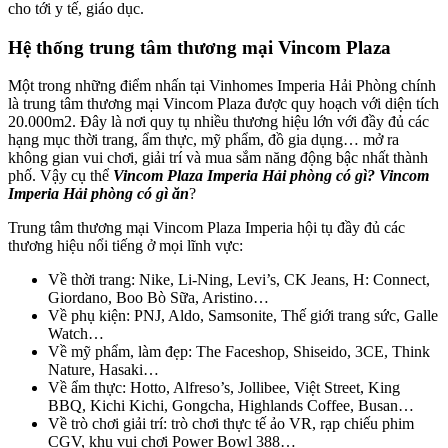
cho tới y tế, giáo dục.
Hệ thống trung tâm thương mại Vincom Plaza
Một trong những điểm nhấn tại Vinhomes Imperia Hải Phòng chính
là trung tâm thương mại Vincom Plaza được quy hoạch với diện tích
20.000m2. Đây là nơi quy tụ nhiều thương hiệu lớn với đầy đủ các
hạng mục thời trang, ẩm thực, mỹ phẩm, đồ gia dụng… mở ra
không gian vui chơi, giải trí và mua sắm năng động bậc nhất thành
phố. Vậy cụ thể
Vincom Plaza Imperia Hải phòng có gì? Vincom
Imperia Hải phòng có gì ăn
?
Trung tâm thương mại Vincom Plaza Imperia hội tụ đầy đủ các
thương hiệu nổi tiếng ở mọi lĩnh vực:
Về thời trang: Nike, Li-Ning, Levi’s, CK Jeans, H: Connect,
Giordano, Boo Bò Sữa, Aristino…
Về phụ kiện: PNJ, Aldo, Samsonite, Thế giới trang sức, Galle
Watch…
Về mỹ phẩm, làm đẹp: The Faceshop, Shiseido, 3CE, Think
Nature, Hasaki…
Về ẩm thực: Hotto, Alfreso’s, Jollibee, Việt Street, King
BBQ, Kichi Kichi, Gongcha, Highlands Coffee, Busan…
Về trò chơi giải trí: trò chơi thực tế ảo VR, rạp chiếu phim
CGV, khu vui chơi Power Bowl 388…