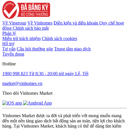
Về Vingroup
Về Vinhomes
Điều kiện và điều khoản
Quy chế hoạt
động
Chính sách bảo mật
Pháp lý
Miễn trừ trách nhiệm
Chính sách cookies
Hỗ trợ
Tư vấn
Câu hỏi thường gặp
Trung tâm giao dịch
Tuyển dụng
Hotline
1900 998 823
Từ 8:30 - 20:00 trừ ngày Lễ, Tết
market@vinhomes.vn
Theo dõi Vinhomes Market
Vinhomes Market được ra đời và phát triển với mong muốn mang
đến một nền tảng giao dịch bất động sản an toàn, tiện lợi cho khách
hàng. Tại Vinhomes Market, khách hàng có thể dễ dàng tìm kiếm