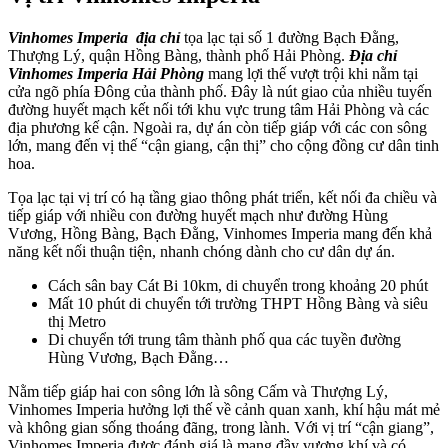
Vinhomes Imperia
địa chỉ
tọa lạc tại số 1 đường Bạch Đằng,
Thượng Lý, quận Hồng Bàng, thành phố Hải Phòng.
Địa chỉ
Vinhomes Imperia Hải Phòng
mang lợi thế vượt trội khi nằm tại
cửa ngõ phía Đông của thành phố. Đây là nút giao của nhiều tuyến
đường huyết mạch kết nối tới khu vực trung tâm Hải Phòng và các
địa phương kế cận. Ngoài ra, dự án còn tiếp giáp với các con sông
lớn, mang đến vị thế “cận giang, cận thị” cho cộng đồng cư dân tinh
hoa.
Tọa lạc tại vị trí có hạ tầng giao thông phát triển, kết nối đa chiều và
tiếp giáp với nhiều con đường huyết mạch như đường Hùng
Vương, Hồng Bàng, Bạch Đằng, Vinhomes Imperia mang đến khả
năng kết nối thuận tiện, nhanh chóng dành cho cư dân dự án.
Cách sân bay Cát Bi 10km, di chuyển trong khoảng 20 phút
Mất 10 phút di chuyển tới trường THPT Hồng Bàng và siêu
thị Metro
Di chuyển tới trung tâm thành phố qua các tuyền đường
Hùng Vương, Bạch Đằng…
Nằm tiếp giáp hai con sông lớn là sông Cấm và Thượng Lý,
Vinhomes Imperia hưởng lợi thế về cảnh quan xanh, khí hậu mát mẻ
và không gian sống thoáng đãng, trong lành. Với vị trí “cận giang”,
Vinhomes Imperia được đánh giá là mang đầy vượng khí và có