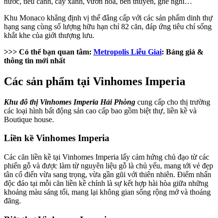
nước, tiểu cảnh, cây xanh, vườn hoa, bến thuyền, ghế nghỉ…
Khu Monaco khẳng định vị thế đẳng cấp với các sản phẩm dinh thự
hạng sang cùng số lượng hữu hạn chỉ 82 căn, đáp ứng tiêu chí sống
khắt khe của giới thượng lưu.
>>> Có thể bạn quan tâm:
Metropolis Liễu Giai
: Bảng giá &
thông tin mới nhất
Các sản phẩm tại Vinhomes Imperia
Khu đô thị Vinhomes Imperia Hải Phòng
cung cấp cho thị trường
các loại hình bất động sản cao cấp bao gồm biệt thự, liền kề và
Boutique house.
Liền kề Vinhomes Imperia
Các căn liền kề tại Vinhomes Imperia lấy cảm hứng chủ đạo từ các
phiến gỗ và được làm từ nguyên liệu gỗ là chủ yếu, mang tới vẻ đẹp
tân cổ điển vừa sang trọng, vừa gần gũi với thiên nhiên. Điểm nhấn
độc đáo tại mỗi căn liền kề chính là sự kết hợp hài hòa giữa những
khoảng màu sáng tối, mang lại không gian sống rộng mở và thoáng
đãng.