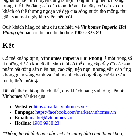
Ngoài ra, bến du thuyền cũng là một trong những tiện ích sang
trọng, thể hiện đẳng cấp của toàn dự án. Tại đây, cư dân và du
khách có thể thưởng ngoạn vẻ đẹp của sông nước thơ mộng, thư
giãn sau một ngày làm việc mệt mỏi.
Quý khách hàng có nhu cầu tìm hiểu về
Vinhomes Imperia Hải
Phòng giá
bán có thể liên hệ hotline 1900 2323 89.
Kết
Có thể khẳng định,
Vinhomes Imperia Hải Phòng
là một trong số
ít những dự án khu đô thị sinh thái có thể cung cấp đầy đủ các sản
phẩm bất động sản hiện đại, cao cấp, tiện nghi nhưng vẫn đáp ứng
không gian sống xanh và lành mạnh cho cộng đồng cư dân văn
minh, thời thượng.
Để biết thêm thông tin chi tiết, quý khách hàng vui lòng liên hệ
Vinhomes Market qua:
Website:
https://market.vinhomes.vn/
Fanpage:
https://facebook.com/market.vinhomes.vn
Email:
market@vinhomes.vn
Hotline:
1900 9988 23
*Thông tin và hình ảnh bài viết chỉ mang tính chất tham khảo,