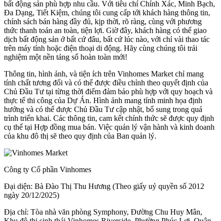
bất động sản phù hợp nhu cầu. Với tiêu chí Chính Xác, Minh Bạch,
Đa Dạng, Tiết Kiệm, chúng tôi cung cấp tới khách hàng thông tin,
chính sách bán hàng đầy đủ, kịp thời, rõ ràng, cùng với phương
thức thanh toán an toàn, tiện lợi. Giờ đây, khách hàng có thể giao
dịch bất động sản ở bất cứ đâu, bất cứ lúc nào, với chỉ vài thao tác
trên máy tính hoặc điện thoại di động. Hãy cùng chúng tôi trải
nghiệm một nền tảng số hoàn toàn mới!
Thông tin, hình ảnh, và tiện ích trên Vinhomes Market chỉ mang
tính chất tương đối và có thể được điều chỉnh theo quyết định của
Chủ Đầu Tư tại từng thời điểm đảm bảo phù hợp với quy hoạch và
thực tế thi công của Dự Án. Hình ảnh mang tính minh họa định
hướng và có thể được Chủ Đầu Tư cập nhật, bổ sung trong quá
trình triển khai. Các thông tin, cam kết chính thức sẽ được quy định
cụ thể tại Hợp đồng mua bán. Việc quản lý vận hành và kinh doanh
của khu đô thị sẽ theo quy định của Ban quản lý.
Công ty Cổ phần Vinhomes
Đại diện: Bà Đào Thị Thu Hương (Theo giấy uỷ quyền số 2012
ngày 20/12/2025)
Địa chỉ: Tòa nhà văn phòng Symphony, Đường Chu Huy Mân,
Khu đô thị sinh thái Vinhomes Riverside, Phường Phúc Lợi, Quận