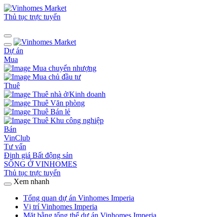
Thủ tục trực tuyến
Dự án
Mua
Mua chuyển nhượng
Mua chủ đầu tư
Thuê
Thuê nhà ở/Kinh doanh
Thuê Văn phòng
Thuê Bán lẻ
Thuê Khu công nghiệp
Bán
VinClub
Tư vấn
Định giá Bất động sản
SỐNG Ở VINHOMES
Thủ tục trực tuyến
Xem nhanh
Tổng quan dự án Vinhomes Imperia
Vị trí Vinhomes Imperia
Mặt bằng tổng thể dự án Vinhomes Imperia