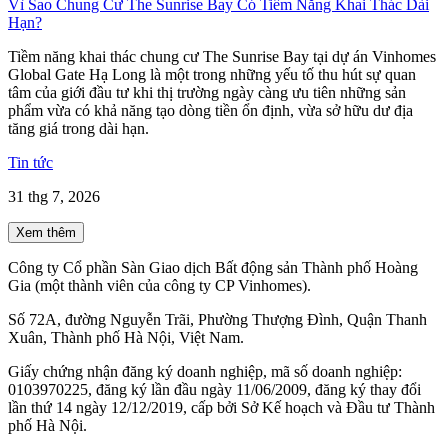
Vì Sao Chung Cư The Sunrise Bay Có Tiềm Năng Khai Thác Dài
Hạn?
Tiềm năng khai thác chung cư The Sunrise Bay tại dự án Vinhomes
Global Gate Hạ Long là một trong những yếu tố thu hút sự quan
tâm của giới đầu tư khi thị trường ngày càng ưu tiên những sản
phẩm vừa có khả năng tạo dòng tiền ổn định, vừa sở hữu dư địa
tăng giá trong dài hạn.
Tin tức
31 thg 7, 2026
Xem thêm
Công ty Cổ phần Sàn Giao dịch Bất động sản Thành phố Hoàng
Gia (một thành viên của công ty CP Vinhomes).
Số 72A, đường Nguyễn Trãi, Phường Thượng Đình, Quận Thanh
Xuân, Thành phố Hà Nội, Việt Nam.
Giấy chứng nhận đăng ký doanh nghiệp, mã số doanh nghiệp:
0103970225, đăng ký lần đầu ngày 11/06/2009, đăng ký thay đổi
lần thứ 14 ngày 12/12/2019, cấp bởi Sở Kế hoạch và Đầu tư Thành
phố Hà Nội.