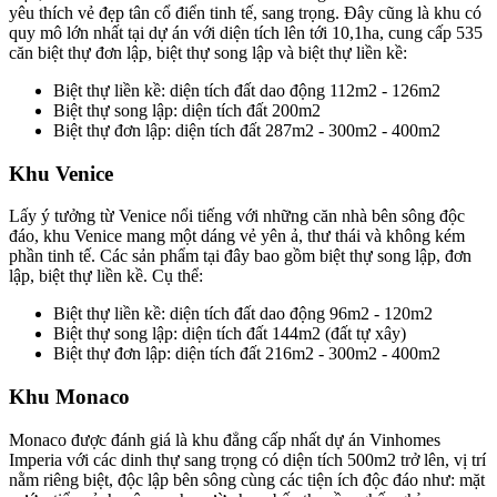
yêu thích vẻ đẹp tân cổ điển tinh tế, sang trọng. Đây cũng là khu có
quy mô lớn nhất tại dự án với diện tích lên tới 10,1ha, cung cấp 535
căn biệt thự đơn lập, biệt thự song lập và biệt thự liền kề:
Biệt thự liền kề: diện tích đất dao động 112m2 - 126m2
Biệt thự song lập: diện tích đất 200m2
Biệt thự đơn lập: diện tích đất 287m2 - 300m2 - 400m2
Khu Venice
Lấy ý tưởng từ Venice nổi tiếng với những căn nhà bên sông độc
đáo, khu Venice mang một dáng vẻ yên ả, thư thái và không kém
phần tinh tế. Các sản phẩm tại đây bao gồm biệt thự song lập, đơn
lập, biệt thự liền kề. Cụ thể:
Biệt thự liền kề: diện tích đất dao động 96m2 - 120m2
Biệt thự song lập: diện tích đất 144m2 (đất tự xây)
Biệt thự đơn lập: diện tích đất 216m2 - 300m2 - 400m2
Khu Monaco
Monaco được đánh giá là khu đẳng cấp nhất dự án Vinhomes
Imperia với các dinh thự sang trọng có diện tích 500m2 trở lên, vị trí
nằm riêng biệt, độc lập bên sông cùng các tiện ích độc đáo như: mặt