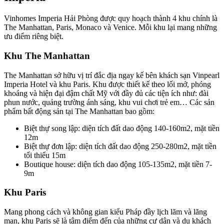
Vinhomes Imperia Hải Phòng được quy hoạch thành 4 khu chính là
The Manhattan, Paris, Monaco và Venice. Mỗi khu lại mang những
ưu điểm riêng biệt.
Khu The Manhattan
The Manhattan sở hữu vị trí đắc địa ngay kế bên khách sạn Vinpearl
Imperia Hotel và khu Paris. Khu được thiết kế theo lối mở, phóng
khoáng và hiện đại đậm chất Mỹ với đầy đủ các tiện ích như: đài
phun nước, quảng trường ánh sáng, khu vui chơi trẻ em… Các sản
phẩm bất động sản tại The Manhattan bao gồm:
Biệt thự song lập: diện tích đất dao động 140-160m2, mặt tiền
12m
Biệt thự đơn lập: diện tích đất dao động 250-280m2, mặt tiền
tối thiểu 15m
Boutique house: diện tích dao động 105-135m2, mặt tiền 7-
9m
Khu Paris
Mang phong cách và không gian kiểu Pháp đầy lịch lãm và lãng
mạn, khu Paris sẽ là tâm điểm đến của những cư dân và du khách