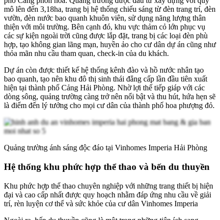
phố Cảng phồn hoa. Quảng trường được đầu tư xây dựng với quy
mô lên đến 3,18ha, trang bị hệ thống chiếu sáng từ đèn trang trí, đèn
vườn, đèn nước bao quanh khuôn viên, sử dụng năng lượng thân
thiện với môi trường. Bên cạnh đó, khu vực thảm cỏ lớn phục vụ
các sự kiện ngoài trời cũng được lắp đặt, trang bị các loại đèn phù
hợp, tạo không gian lãng mạn, huyền ảo cho cư dân dự án cũng như
thỏa mãn nhu cầu tham quan, check-in của du khách.
Dự án còn được thiết kế hệ thống kênh đào và hồ nước nhân tạo
bao quanh, tạo nên khu đô thị sinh thái đẳng cấp lần đầu tiên xuất
hiện tại thành phố Cảng Hải Phòng. Nhờ lợi thế tiếp giáp với các
dòng sông, quảng trường càng trở nên nổi bật và thu hút, hứa hẹn sẽ
là điểm đến lý tưởng cho mọi cư dân của thành phố hoa phượng đỏ.
Quảng trường ánh sáng độc đáo tại Vinhomes Imperia Hải Phòng
Hệ thống khu phức hợp thể thao và bến du thuyền
Khu phức hợp thể thao chuyên nghiệp với những trang thiết bị hiện
đại và cao cấp nhất được quy hoạch nhằm đáp ứng nhu cầu về giải
trí, rèn luyện cơ thể và sức khỏe của cư dân Vinhomes Imperia