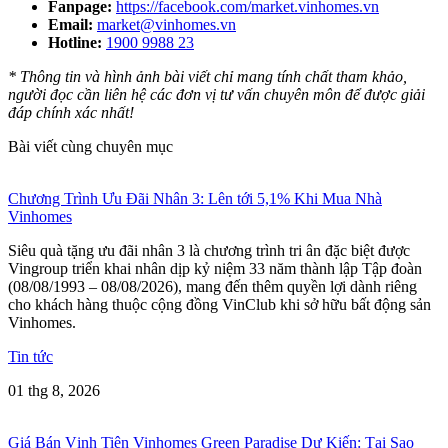
Fanpage:
https://facebook.com/market.vinhomes.vn
Email:
market@vinhomes.vn
Hotline:
1900 9988 23
* Thông tin và hình ảnh bài viết chỉ mang tính chất tham khảo,
người đọc cần liên hệ các đơn vị tư vấn chuyên môn để được giải
đáp chính xác nhất!
Bài viết cùng chuyên mục
Chương Trình Ưu Đãi Nhân 3: Lên tới 5,1% Khi Mua Nhà
Vinhomes
Siêu quà tặng ưu đãi nhân 3 là chương trình tri ân đặc biệt được
Vingroup triển khai nhân dịp kỷ niệm 33 năm thành lập Tập đoàn
(08/08/1993 – 08/08/2026), mang đến thêm quyền lợi dành riêng
cho khách hàng thuộc cộng đồng VinClub khi sở hữu bất động sản
Vinhomes.
Tin tức
01 thg 8, 2026
Giá Bán Vịnh Tiên Vinhomes Green Paradise Dự Kiến: Tại Sao