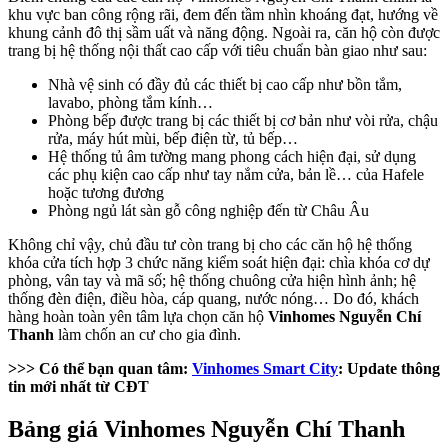
khu vực ban công rộng rãi, đem đến tầm nhìn khoáng đạt, hướng về
khung cảnh đô thị sầm uất và năng động. Ngoài ra, căn hộ còn được
trang bị hệ thống nội thất cao cấp với tiêu chuẩn bàn giao như sau:
Nhà vệ sinh có đầy đủ các thiết bị cao cấp như bồn tắm,
lavabo, phòng tắm kính…
Phòng bếp được trang bị các thiết bị cơ bản như vòi rửa, chậu
rửa, máy hút mùi, bếp điện từ, tủ bếp…
Hệ thống tủ âm tường mang phong cách hiện đại, sử dụng
các phụ kiện cao cấp như tay nắm cửa, bản lề… của Hafele
hoặc tương đương
Phòng ngủ lát sàn gỗ công nghiệp đến từ Châu Âu
Không chỉ vậy, chủ đầu tư còn trang bị cho các căn hộ hệ thống
khóa cửa tích hợp 3 chức năng kiểm soát hiện đại: chìa khóa cơ dự
phòng, vân tay và mã số; hệ thống chuông cửa hiện hình ảnh; hệ
thống đèn điện, điều hòa, cáp quang, nước nóng… Do đó, khách
hàng hoàn toàn yên tâm lựa chọn căn hộ
Vinhomes Nguyễn Chí
Thanh
làm chốn an cư cho gia đình.
>>> Có thể bạn quan tâm:
Vinhomes Smart City
: Update thông
tin mới nhất từ CĐT
Bảng giá Vinhomes Nguyễn Chí Thanh