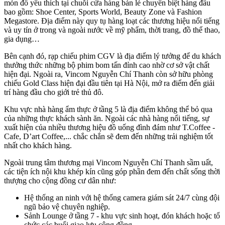
món đồ yêu thích tại chuỗi cửa hàng bán lẻ chuyên biệt hàng đầu
bao gồm: Shoe Center, Sports World, Beauty Zone và Fashion
Megastore. Địa điểm này quy tụ hàng loạt các thương hiệu nổi tiếng
và uy tín ở trong và ngoài nước về mỹ phẩm, thời trang, đồ thể thao,
gia dụng…
Bên cạnh đó, rạp chiếu phim CGV là địa điểm lý tưởng để du khách
thưởng thức những bộ phim bom tấn đỉnh cao nhờ cơ sở vật chất
hiện đại. Ngoài ra, Vincom Nguyễn Chí Thanh còn sở hữu phòng
chiếu Gold Class hiện đại đầu tiên tại Hà Nội, mở ra điểm đến giải
trí hàng đầu cho giới trẻ thủ đô.
Khu vực nhà hàng ẩm thực ở tầng 5 là địa điểm không thể bỏ qua
của những thực khách sành ăn. Ngoài các nhà hàng nổi tiếng, sự
xuất hiện của nhiều thương hiệu đồ uống đình đám như T.Coffee -
Cafe, D’art Coffee,... chắc chắn sẽ đem đến những trải nghiệm tốt
nhất cho khách hàng.
Ngoài trung tâm thương mại Vincom Nguyễn Chí Thanh sầm uất,
các tiện ích nội khu khép kín cũng góp phần đem đến chất sống thời
thượng cho cộng đồng cư dân như:
Hệ thống an ninh với hệ thống camera giám sát 24/7 cùng đội
ngũ bảo vệ chuyên nghiệp.
Sảnh Lounge ở tầng 7 - khu vực sinh hoạt, đón khách hoặc tổ
chức các buổi giao lưu cộng đồng