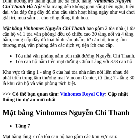
Định hướng trở thành quần thể đa chức năng,
Vinhomes Nguyễn
Chí Thanh Hà Nội
vừa mang đến không gian sống tiện nghi, hiện
đại, vừa đáp ứng đầy đủ nhu cầu sinh hoạt hằng ngày như vui chơi
giải trí, mua sắm… cho cộng đồng tinh hoa.
Mặt bằng Vinhomes Nguyễn Chí Thanh
bao gồm 2 tòa nhà (1 tòa
căn hộ và 1 tòa văn phòng) đều có chiều cao 30 tầng nổi và 4 tầng
hầm, cung cấp đầy đủ loại hình sản phẩm, từ căn hộ, trung tâm
thương mại, văn phòng đến các dịch vụ tiện ích cao cấp.
Tòa nhà văn phòng nằm trên mặt đường Nguyễn Chí Thanh.
Tòa căn hộ nằm trên mặt đường Chùa Láng với 378 căn hộ
Khu vực từ tầng 1 - tầng 6 của hai tòa nhà nằm nối liền nhau để
phát triển trung tâm thương mại Vincom Center, từ tầng 7 - tầng 30
là khu căn hộ và văn phòng tách biệt.
>>> Có thể bạn quan tâm:
Vinhomes Royal City
: Cập nhật
thông tin dự án mới nhất
Mặt bằng Vinhomes Nguyễn Chí Thanh
Tầng 7
Mặt bằng tầng 7 của tòa căn hộ bao gồm các khu vực sau: