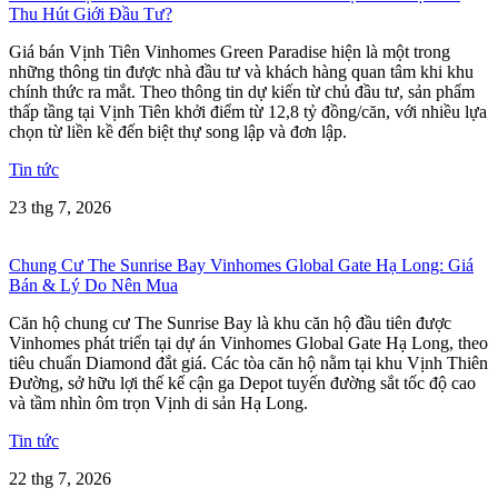
Thu Hút Giới Đầu Tư?
Giá bán Vịnh Tiên Vinhomes Green Paradise hiện là một trong
những thông tin được nhà đầu tư và khách hàng quan tâm khi khu
chính thức ra mắt. Theo thông tin dự kiến từ chủ đầu tư, sản phẩm
thấp tầng tại Vịnh Tiên khởi điểm từ 12,8 tỷ đồng/căn, với nhiều lựa
chọn từ liền kề đến biệt thự song lập và đơn lập.
Tin tức
23 thg 7, 2026
Chung Cư The Sunrise Bay Vinhomes Global Gate Hạ Long: Giá
Bán & Lý Do Nên Mua
Căn hộ chung cư The Sunrise Bay là khu căn hộ đầu tiên được
Vinhomes phát triển tại dự án Vinhomes Global Gate Hạ Long, theo
tiêu chuẩn Diamond đắt giá. Các tòa căn hộ nằm tại khu Vịnh Thiên
Đường, sở hữu lợi thế kế cận ga Depot tuyến đường sắt tốc độ cao
và tầm nhìn ôm trọn Vịnh di sản Hạ Long.
Tin tức
22 thg 7, 2026