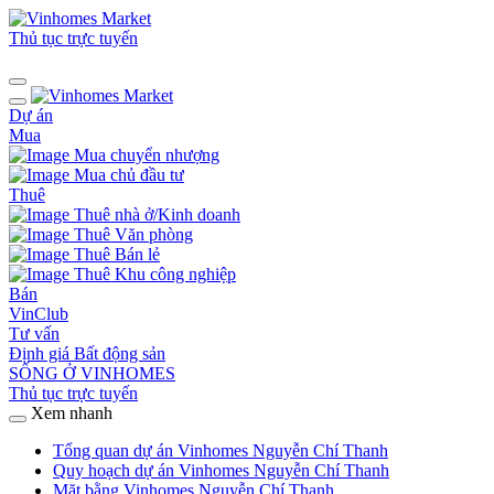
Thủ tục trực tuyến
Dự án
Mua
Mua chuyển nhượng
Mua chủ đầu tư
Thuê
Thuê nhà ở/Kinh doanh
Thuê Văn phòng
Thuê Bán lẻ
Thuê Khu công nghiệp
Bán
VinClub
Tư vấn
Định giá Bất động sản
SỐNG Ở VINHOMES
Thủ tục trực tuyến
Xem nhanh
Tổng quan dự án Vinhomes Nguyễn Chí Thanh
Quy hoạch dự án Vinhomes Nguyễn Chí Thanh
Mặt bằng Vinhomes Nguyễn Chí Thanh