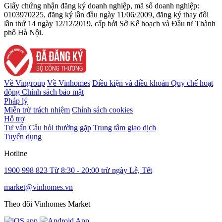
Giấy chứng nhận đăng ký doanh nghiệp, mã số doanh nghiệp:
0103970225, đăng ký lần đầu ngày 11/06/2009, đăng ký thay đổi
lần thứ 14 ngày 12/12/2019, cấp bởi Sở Kế hoạch và Đầu tư Thành
phố Hà Nội.
Về Vingroup
Về Vinhomes
Điều kiện và điều khoản
Quy chế hoạt
động
Chính sách bảo mật
Pháp lý
Miễn trừ trách nhiệm
Chính sách cookies
Hỗ trợ
Tư vấn
Câu hỏi thường gặp
Trung tâm giao dịch
Tuyển dụng
Hotline
1900 998 823
Từ 8:30 - 20:00 trừ ngày Lễ, Tết
market@vinhomes.vn
Theo dõi Vinhomes Market