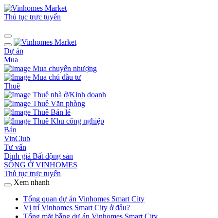
Thủ tục trực tuyến
Dự án
Mua
Mua chuyển nhượng
Mua chủ đầu tư
Thuê
Thuê nhà ở/Kinh doanh
Thuê Văn phòng
Thuê Bán lẻ
Thuê Khu công nghiệp
Bán
VinClub
Tư vấn
Định giá Bất động sản
SỐNG Ở VINHOMES
Thủ tục trực tuyến
Xem nhanh
Tổng quan dự án Vinhomes Smart City
Vị trí Vinhomes Smart City ở đâu?
Tổng mặt bằng dự án Vinhomes Smart City