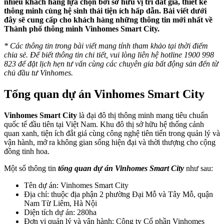
nhiều khách hàng lựa chọn bởi sở hữu vị trí đắt giá, thiết kế
thông minh cùng hệ sinh thái tiện ích hấp dẫn. Bài viết dưới
đây sẽ cung cấp cho khách hàng những thông tin mới nhất về
Thành phố thông minh Vinhomes Smart City.
* Các thông tin trong bài viết mang tính tham khảo tại thời điểm
chia sẻ. Để biết thông tin chi tiết, vui lòng liên hệ hotline 1900 998
823 để đặt lịch hẹn tư vấn cùng các chuyên gia bất động sản đến từ
chủ đầu tư Vinhomes.
Tổng quan dự án Vinhomes Smart City
Vinhomes Smart City
là đại đô thị thông minh mang tiêu chuẩn
quốc tế đầu tiên tại Việt Nam. Khu đô thị sở hữu hệ thống cảnh
quan xanh, tiện ích đắt giá cùng công nghệ tiên tiến trong quản lý và
vận hành, mở ra không gian sống hiện đại và thời thượng cho cộng
đồng tinh hoa.
Một số thông tin
tổng quan
dự án Vinhomes Smart City
như sau:
Tên dự án: Vinhomes Smart City
Địa chỉ: thuộc địa phận 2 phường Đại Mỗ và Tây Mỗ, quận
Nam Từ Liêm, Hà Nội
Diện tích dự án: 280ha
Đơn vị quản lý và vận hành: Công ty Cổ phần Vinhomes