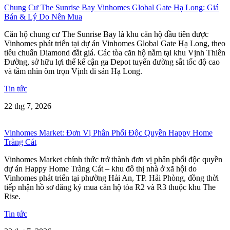
Chung Cư The Sunrise Bay Vinhomes Global Gate Hạ Long: Giá
Bán & Lý Do Nên Mua
Căn hộ chung cư The Sunrise Bay là khu căn hộ đầu tiên được
Vinhomes phát triển tại dự án Vinhomes Global Gate Hạ Long, theo
tiêu chuẩn Diamond đắt giá. Các tòa căn hộ nằm tại khu Vịnh Thiên
Đường, sở hữu lợi thế kế cận ga Depot tuyến đường sắt tốc độ cao
và tầm nhìn ôm trọn Vịnh di sản Hạ Long.
Tin tức
22 thg 7, 2026
Vinhomes Market: Đơn Vị Phân Phối Độc Quyền Happy Home
Tràng Cát
Vinhomes Market chính thức trở thành đơn vị phân phối độc quyền
dự án Happy Home Tràng Cát – khu đô thị nhà ở xã hội do
Vinhomes phát triển tại phường Hải An, TP. Hải Phòng, đồng thời
tiếp nhận hồ sơ đăng ký mua căn hộ tòa R2 và R3 thuộc khu The
Rise.
Tin tức