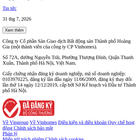
Tin tức
31 thg 7, 2026
Xem thêm
Công ty Cổ phần Sàn Giao dịch Bất động sản Thành phố Hoàng
Gia (một thành viên của công ty CP Vinhomes).
Số 72A, đường Nguyễn Trãi, Phường Thượng Đình, Quận Thanh
Xuân, Thành phố Hà Nội, Việt Nam.
Giấy chứng nhận đăng ký doanh nghiệp, mã số doanh nghiệp:
0103970225, đăng ký lần đầu ngày 11/06/2009, đăng ký thay đổi
lần thứ 14 ngày 12/12/2019, cấp bởi Sở Kế hoạch và Đầu tư Thành
phố Hà Nội.
Về Vingroup
Về Vinhomes
Điều kiện và điều khoản
Quy chế hoạt
động
Chính sách bảo mật
Pháp lý
Miễn trừ trách nhiệm
Chính sách cookies