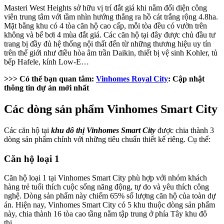
Masteri West Heights sở hữu vị trí đắt giá khi nằm đối diện công
viên trung tâm với tầm nhìn hướng thẳng ra hồ cát trắng rộng 4.8ha.
Mặt bằng khu có 4 tòa căn hộ cao cấp, mỗi tòa đều có vườn trên
không và bể bơi 4 mùa đắt giá. Các căn hộ tại đây được chủ đầu tư
trang bị đầy đủ hệ thống nội thất đến từ những thương hiệu uy tín
trên thế giới như điều hòa âm trần Daikin, thiết bị vệ sinh Kohler, tủ
bếp Hafele, kính Low-E…
>>> Có thể bạn quan tâm:
Vinhomes Royal City
: Cập nhật
thông tin dự án mới nhất
Các dòng sản phẩm Vinhomes Smart City
Các căn hộ tại
khu đô thị Vinhomes Smart City
được chia thành 3
dòng sản phẩm chính với những tiêu chuẩn thiết kế riêng. Cụ thể:
Căn hộ loại 1
Căn hộ loại 1 tại Vinhomes Smart City phù hợp với nhóm khách
hàng trẻ tuổi thích cuộc sống năng động, tự do và yêu thích công
nghệ. Dòng sản phẩm này chiếm 65% số lượng căn hộ của toàn dự
án. Hiện nay, Vinhomes Smart City có 5 khu thuộc dòng sản phẩm
này, chia thành 16 tòa cao tầng nằm tập trung ở phía Tây khu đô
thị.