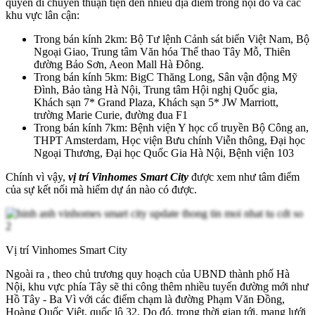
quyền di chuyển thuận tiện đến nhiều địa điểm trong nội đô và các
khu vực lân cận:
Trong bán kính 2km: Bộ Tư lệnh Cảnh sát biển Việt Nam, Bộ
Ngoại Giao, Trung tâm Văn hóa Thể thao Tây Mỗ, Thiên
đường Bảo Sơn, Aeon Mall Hà Đông.
Trong bán kính 5km: BigC Thăng Long, Sân vận động Mỹ
Đình, Bảo tàng Hà Nội, Trung tâm Hội nghị Quốc gia,
Khách sạn 7* Grand Plaza, Khách sạn 5* JW Marriott,
trường Marie Curie, đường đua F1
Trong bán kính 7km: Bệnh viện Y học cổ truyền Bộ Công an,
THPT Amsterdam, Học viện Bưu chính Viễn thông, Đại học
Ngoại Thương, Đại học Quốc Gia Hà Nội, Bệnh viện 103
Chính vì vậy,
vị trí Vinhomes Smart City
được xem như tâm điểm
của sự kết nối mà hiếm dự án nào có được.
Vị trí Vinhomes Smart City
Ngoài ra , theo chủ trương quy hoạch của UBND thành phố Hà
Nội, khu vực phía Tây sẽ thi công thêm nhiều tuyến đường mới như
Hồ Tây - Ba Vì với các điểm chạm là đường Phạm Văn Đồng,
Hoàng Quốc Việt, quốc lộ 32. Do đó, trong thời gian tới, mạng lưới