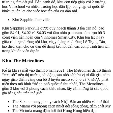
trí trung tâm đắt giá. Bên cạnh đó, khu còn tiếp giáp với 2 trường
học Vinschool và nhiều trường học dân lập, công lập và quốc tế
khác, thuận lợi cho việc học tập của cư dân nhí.
Khu Sapphire Parkville
Khu Sapphire Parkville được quy hoạch thành 3 tòa căn hộ, bao
gồm S4.01, S4.02 và S4.03 với tầm nhìn panorama ôm trọn bộ 3
công viên liên hoàn của Vinhomes Smart City. Khu tọa lạc ngay
giữa các trục đường nội khu, chạy thẳng ra đường Lê Trọng Tấn,
tạo điều kiện cho cư dân dễ dàng kết nối đến các công trình tiện ích
trong khuôn viên dự án.
Khu The Metrolines
Kể từ khi ra mắt vào tháng 6 năm 2021, The Metrolines đã trở thành
“cơn sốt” trên thị trường bất động sản nhờ sở hữu vị trí đắt giá, nằm
ngay giao điểm vàng của bộ 3 tuyến metro số 5, 6 và 7. Được phát
triển theo mô hình “thành phố quốc tế thu nhỏ”, The Metrolines
gồm 3 khu với 3 phong cách khác nhau, lấy cảm hứng từ các quốc
gia hàng đầu trên thế giới:
The Sakura mang phong cách Nhật Bản an nhiên và thư thái
The Miami với phong cách nhiệt đới sống động, đậm chất Mỹ
The Victoria mang đậm hơi thở Hong Kong hiện đại