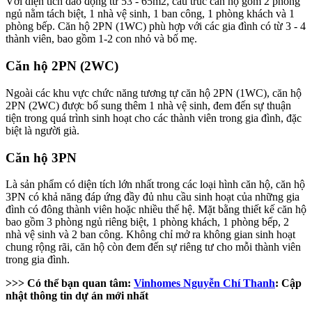
Với diện tích dao động từ 53 - 65m2, cấu trúc căn hộ gồm 2 phòng
ngủ nằm tách biệt, 1 nhà vệ sinh, 1 ban công, 1 phòng khách và 1
phòng bếp. Căn hộ 2PN (1WC) phù hợp với các gia đình có từ 3 - 4
thành viên, bao gồm 1-2 con nhỏ và bố mẹ.
Căn hộ 2PN (2WC)
Ngoài các khu vực chức năng tương tự căn hộ 2PN (1WC), căn hộ
2PN (2WC) được bổ sung thêm 1 nhà vệ sinh, đem đến sự thuận
tiện trong quá trình sinh hoạt cho các thành viên trong gia đình, đặc
biệt là người già.
Căn hộ 3PN
Là sản phẩm có diện tích lớn nhất trong các loại hình căn hộ, căn hộ
3PN có khả năng đáp ứng đầy đủ nhu cầu sinh hoạt của những gia
đình có đông thành viên hoặc nhiều thế hệ. Mặt bằng thiết kế căn hộ
bao gồm 3 phòng ngủ riêng biệt, 1 phòng khách, 1 phòng bếp, 2
nhà vệ sinh và 2 ban công. Không chỉ mở ra không gian sinh hoạt
chung rộng rãi, căn hộ còn đem đến sự riêng tư cho mỗi thành viên
trong gia đình.
>>> Có thể bạn quan tâm:
Vinhomes Nguyễn Chí Thanh
: Cập
nhật thông tin dự án mới nhất