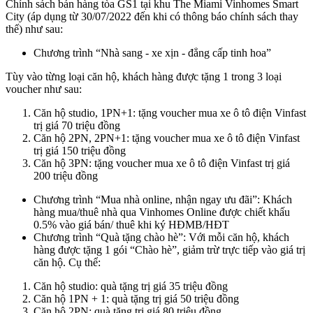
Chính sách bán hàng tòa GS1 tại khu The Miami Vinhomes Smart
City (áp dụng từ 30/07/2022 đến khi có thông báo chính sách thay
thế) như sau:
Chương trình “Nhà sang - xe xịn - đẳng cấp tinh hoa”
Tùy vào từng loại căn hộ, khách hàng được tặng 1 trong 3 loại
voucher như sau:
Căn hộ studio, 1PN+1: tặng voucher mua xe ô tô điện Vinfast
trị giá 70 triệu đồng
Căn hộ 2PN, 2PN+1: tặng voucher mua xe ô tô điện Vinfast
trị giá 150 triệu đồng
Căn hộ 3PN: tặng voucher mua xe ô tô điện Vinfast trị giá
200 triệu đồng
Chương trình “Mua nhà online, nhận ngay ưu đãi”: Khách
hàng mua/thuê nhà qua Vinhomes Online được chiết khấu
0.5% vào giá bán/ thuê khi ký HĐMB/HĐT
Chương trình “Quà tặng chào hè”: Với mỗi căn hộ, khách
hàng được tặng 1 gói “Chào hè”, giảm trừ trực tiếp vào giá trị
căn hộ. Cụ thể:
Căn hộ studio: quà tặng trị giá 35 triệu đồng
Căn hộ 1PN + 1: quà tặng trị giá 50 triệu đồng
Căn hộ 2PN: quà tặng trị giá 80 triệu đồng