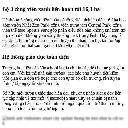
Bộ 3 công viên xanh liên hoàn tới 16,3 ha
Hệ thống 3 công viên liên hoàn có tổng diện tích lên đến 16.3ha bao
gồm vườn Nhật Zen Park, công viên trung tâm Central Park, công
viên thể thao Sportia Park góp phần điều hòa bầu không khí toàn đô
thị, đem đến không gian sống thoáng mát, trong lành. Đây cũng là
địa điểm lý tưởng để cư dân rèn luyện thể thao, tản bộ, tận hưởng
cảm giác thư thái sau ngày dài làm việc mệt mỏi.
Hệ thống giáo dục toàn diện
Trường học liên cấp Vinschool là địa chỉ tin cậy để cha mẹ gửi gắm
con em. Với lợi thế nhà gần trường, các bậc phụ huynh tiết kiệm
thời gian đưa đón trẻ hoặc cho con tự đi bộ đến trường, rèn luyện
tính tự lập ngay từ khi còn nhỏ.
Sở hữu môi trường giáo dục hiện đại, phương pháp giảng dạy liên
tục cập nhật và đổi mới, Vinschool Smart City sẽ chuẩn bị hành
trang vững chắc cho cư dân nhí, rút ngắn quá trình trở thành những
công dân toàn cầu trong tương lai.