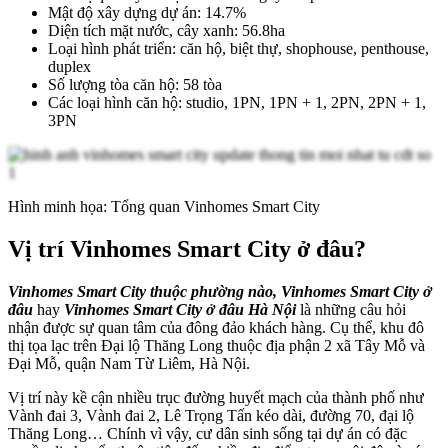
Mật độ xây dựng dự án: 14.7%
Diện tích mặt nước, cây xanh: 56.8ha
Loại hình phát triển: căn hộ, biệt thự, shophouse, penthouse,
duplex
Số lượng tòa căn hộ: 58 tòa
Các loại hình căn hộ: studio, 1PN, 1PN + 1, 2PN, 2PN + 1,
3PN
Hình minh họa: Tổng quan Vinhomes Smart City
Vị trí Vinhomes Smart City ở đâu?
Vinhomes Smart City thuộc phường nào, Vinhomes Smart City ở
đâu
hay
Vinhomes Smart City ở đâu
Hà Nội
là những câu hỏi
nhận được sự quan tâm của đông đảo khách hàng. Cụ thể, khu đô
thị tọa lạc trên Đại lộ Thăng Long thuộc địa phận 2 xã Tây Mỗ và
Đại Mỗ, quận Nam Từ Liêm, Hà Nội.
Vị trí này kề cận nhiều trục đường huyết mạch của thành phố như
Vành đai 3, Vành đai 2, Lê Trọng Tấn kéo dài, đường 70, đại lộ
Thăng Long… Chính vì vậy, cư dân sinh sống tại dự án có đặc