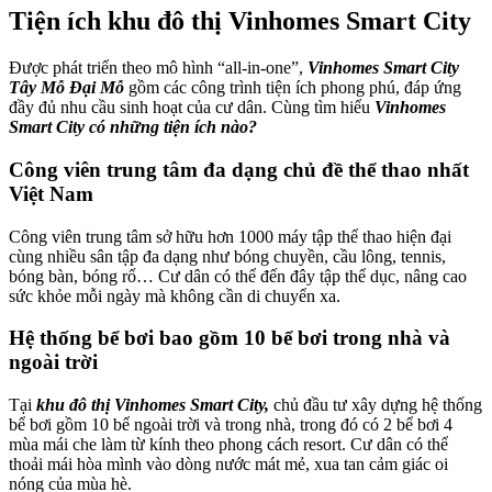
Tiện ích khu đô thị Vinhomes Smart City
Được phát triển theo mô hình “all-in-one”,
Vinhomes Smart City
Tây Mỗ Đại Mỗ
gồm các công trình tiện ích phong phú, đáp ứng
đầy đủ nhu cầu sinh hoạt của cư dân. Cùng tìm hiểu
Vinhomes
Smart City có những tiện ích nào?
Công viên trung tâm đa dạng chủ đề thể thao nhất
Việt Nam
Công viên trung tâm sở hữu hơn 1000 máy tập thể thao hiện đại
cùng nhiều sân tập đa dạng như bóng chuyền, cầu lông, tennis,
bóng bàn, bóng rổ… Cư dân có thể đến đây tập thể dục, nâng cao
sức khỏe mỗi ngày mà không cần di chuyển xa.
Hệ thống bể bơi bao gồm 10 bể bơi trong nhà và
ngoài trời
Tại
khu đô thị Vinhomes Smart City,
chủ đầu tư xây dựng hệ thống
bể bơi gồm 10 bể ngoài trời và trong nhà, trong đó có 2 bể bơi 4
mùa mái che làm từ kính theo phong cách resort. Cư dân có thể
thoải mái hòa mình vào dòng nước mát mẻ, xua tan cảm giác oi
nóng của mùa hè.