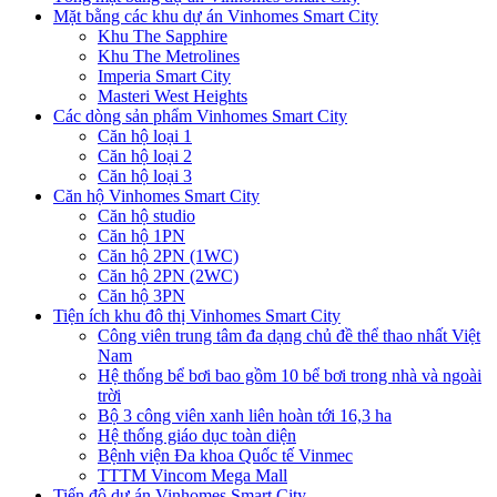
Mặt bằng các khu dự án Vinhomes Smart City
Khu The Sapphire
Khu The Metrolines
Imperia Smart City
Masteri West Heights
Các dòng sản phẩm Vinhomes Smart City
Căn hộ loại 1
Căn hộ loại 2
Căn hộ loại 3
Căn hộ Vinhomes Smart City
Căn hộ studio
Căn hộ 1PN
Căn hộ 2PN (1WC)
Căn hộ 2PN (2WC)
Căn hộ 3PN
Tiện ích khu đô thị Vinhomes Smart City
Công viên trung tâm đa dạng chủ đề thể thao nhất Việt
Nam
Hệ thống bể bơi bao gồm 10 bể bơi trong nhà và ngoài
trời
Bộ 3 công viên xanh liên hoàn tới 16,3 ha
Hệ thống giáo dục toàn diện
Bệnh viện Đa khoa Quốc tế Vinmec
TTTM Vincom Mega Mall
Tiến độ dự án Vinhomes Smart City