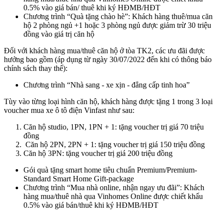
0.5% vào giá bán/ thuê khi ký HĐMB/HĐT
Chương trình “Quà tặng chào hè”: Khách hàng thuê/mua căn
hộ 2 phòng ngủ +1 hoặc 3 phòng ngủ được giảm trừ 30 triệu
đồng vào giá trị căn hộ
Đối với khách hàng mua/thuê căn hộ ở tòa TK2, các ưu đãi được
hưởng bao gồm (áp dụng từ ngày 30/07/2022 đến khi có thông báo
chính sách thay thế):
Chương trình “Nhà sang - xe xịn - đẳng cấp tinh hoa”
Tùy vào từng loại hình căn hộ, khách hàng được tặng 1 trong 3 loại
voucher mua xe ô tô điện Vinfast như sau:
Căn hộ studio, 1PN, 1PN + 1: tặng voucher trị giá 70 triệu
đồng
Căn hộ 2PN, 2PN + 1: tặng voucher trị giá 150 triệu đồng
Căn hộ 3PN: tặng voucher trị giá 200 triệu đồng
Gói quà tặng smart home tiêu chuẩn Premium/Premium-
Standard Smart Home Gift-package
Chương trình “Mua nhà online, nhận ngay ưu đãi”: Khách
hàng mua/thuê nhà qua Vinhomes Online được chiết khấu
0.5% vào giá bán/thuê khi ký HĐMB/HĐT