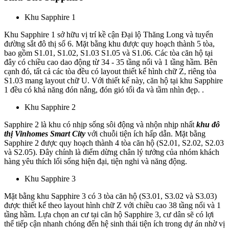
Khu Sapphire 1
Khu Sapphire 1 sở hữu vị trí kề cận Đại lộ Thăng Long và tuyến
đường sắt đô thị số 6. Mặt bằng khu được quy hoạch thành 5 tòa,
bao gồm S1.01, S1.02, S1.03 S1.05 và S1.06. Các tòa căn hộ tại
đây có chiều cao dao động từ 34 - 35 tầng nổi và 1 tầng hầm. Bên
cạnh đó, tất cả các tòa đều có layout thiết kế hình chữ Z, riêng tòa
S1.03 mang layout chữ U. Với thiết kế này, căn hộ tại khu Sapphire
1 đều có khả năng đón nắng, đón gió tối đa và tầm nhìn đẹp. .
Khu Sapphire 2
Sapphire 2 là khu có nhịp sống sôi động và nhộn nhịp nhất
khu đô
thị Vinhomes Smart City
với chuỗi tiện ích hấp dẫn. Mặt bằng
Sapphire 2 được quy hoạch thành 4 tòa căn hộ (S2.01, S2.02, S2.03
và S2.05). Đây chính là điểm dừng chân lý tưởng của nhóm khách
hàng yêu thích lối sống hiện đại, tiện nghi và năng động.
Khu Sapphire 3
Mặt bằng khu Sapphire 3 có 3 tòa căn hộ (S3.01, S3.02 và S3.03)
được thiết kế theo layout hình chữ Z với chiều cao 38 tầng nổi và 1
tầng hầm. Lựa chọn an cư tại căn hộ Sapphire 3, cư dân sẽ có lợi
thế tiếp cận nhanh chóng đến hệ sinh thái tiện ích trong dự án nhờ vị