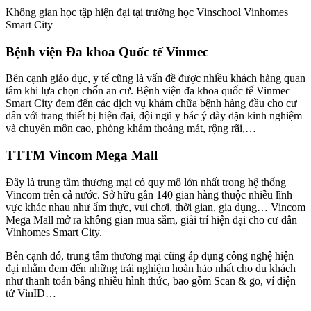
Không gian học tập hiện đại tại trường học Vinschool Vinhomes
Smart City
Bệnh viện Đa khoa Quốc tế Vinmec
Bên cạnh giáo dục, y tế cũng là vấn đề được nhiều khách hàng quan
tâm khi lựa chọn chốn an cư. Bệnh viện đa khoa quốc tế Vinmec
Smart City đem đến các dịch vụ khám chữa bệnh hàng đầu cho cư
dân với trang thiết bị hiện đại, đội ngũ y bác ý dày dặn kinh nghiệm
và chuyên môn cao, phòng khám thoáng mát, rộng rãi,…
TTTM Vincom Mega Mall
Đây là trung tâm thương mại có quy mô lớn nhất trong hệ thống
Vincom trên cả nước. Sở hữu gần 140 gian hàng thuộc nhiều lĩnh
vực khác nhau như ẩm thực, vui chơi, thời gian, gia dụng… Vincom
Mega Mall mở ra không gian mua sắm, giải trí hiện đại cho cư dân
Vinhomes Smart City.
Bên cạnh đó, trung tâm thương mại cũng áp dụng công nghệ hiện
đại nhằm đem đến những trải nghiệm hoàn hảo nhất cho du khách
như thanh toán bằng nhiều hình thức, bao gồm Scan & go, ví điện
tử VinID…