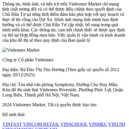
Thông tin, hình ảnh, và tiện ích trên Vinhomes Market chỉ mang
tính chất tương đối và có thể được điều chỉnh theo quyết định của
Chủ Đầu Tư tại từng thời điểm đảm bảo phù hợp với quy hoạch và
thực tế thi công của Dự Án. Hình ảnh mang tính minh họa định
hướng và có thể được Chủ Đầu Tư cập nhật, bổ sung trong quá
trình triển khai. Các thông tin, cam kết chính thức sẽ được quy định
cụ thể tại Hợp đồng mua bán. Việc quản lý vận hành và kinh doanh
của khu đô thị sẽ theo quy định của Ban quản lý.
Công ty Cổ phần Vinhomes
Đại diện: Bà Đào Thị Thu Hương (Theo giấy uỷ quyền số 2012
ngày 20/12/2025)
Địa chỉ: Tòa nhà văn phòng Symphony, Đường Chu Huy Mân,
Khu đô thị sinh thái Vinhomes Riverside, Phường Phúc Lợi, Quận
Long Biên, Thành phố Hà Nội, Việt Nam.
2024 Vinhomes Market. Tất cả quyền được bảo lưu
Hệ sinh thái:
VINFAST
VINCOM RETAIL
VINSCHOOL
VINMEC
VINUNI