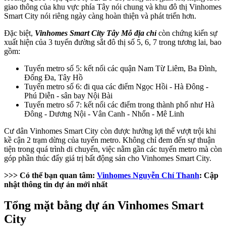
giao thông của khu vực phía Tây nói chung và khu đô thị Vinhomes
Smart City nói riêng ngày càng hoàn thiện và phát triển hơn.
Đặc biệt,
Vinhomes Smart City Tây Mỗ địa chỉ
còn chứng kiến sự
xuất hiện của 3 tuyến đường sắt đô thị số 5, 6, 7 trong tương lai, bao
gồm:
Tuyến metro số 5: kết nối các quận Nam Từ Liêm, Ba Đình,
Đống Đa, Tây Hồ
Tuyến metro số 6: đi qua các điểm Ngọc Hồi - Hà Đông -
Phú Diễn - sân bay Nội Bài
Tuyến metro số 7: kết nối các điểm trong thành phố như Hà
Đông - Dương Nội - Vân Canh - Nhổn - Mê Linh
Cư dân Vinhomes Smart City còn được hưởng lợi thế vượt trội khi
kề cận 2 trạm dừng của tuyến metro. Không chỉ đem đến sự thuận
tiện trong quá trình di chuyển, việc nằm gần các tuyến metro mà còn
góp phần thúc đẩy giá trị bất động sản cho Vinhomes Smart City.
>>> Có thể bạn quan tâm:
Vinhomes Nguyễn Chí Thanh
: Cập
nhật thông tin dự án mới nhất
Tổng mặt bằng dự án Vinhomes Smart
City