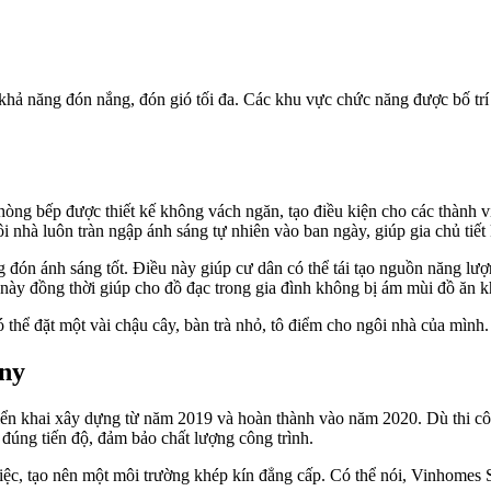
 năng đón nắng, đón gió tối đa. Các khu vực chức năng được bố trí k
g bếp được thiết kế không vách ngăn, tạo điều kiện cho các thành viê
 nhà luôn tràn ngập ánh sáng tự nhiên vào ban ngày, giúp gia chủ tiết
g đón ánh sáng tốt. Điều này giúp cư dân có thể tái tạo nguồn năng l
ế này đồng thời giúp cho đồ đạc trong gia đình không bị ám mùi đồ ăn 
 thể đặt một vài chậu cây, bàn trà nhỏ, tô điểm cho ngôi nhà của mình.
ny
n khai xây dựng từ năm 2019 và hoàn thành vào năm 2020. Dù thi cô
 đúng tiến độ, đảm bảo chất lượng công trình.
việc, tạo nên một môi trường khép kín đẳng cấp. Có thể nói, Vinhomes