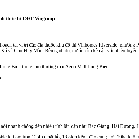
hính thức từ CĐT Vingroup
ch tại vị trí đắc địa thuộc khu đô thị Vinhomes Riverside, phường 
ội Xá và Chu Huy Mân. Bên cạnh đó, dự án còn kề cận với nhiều tu
 Long Biên trung tâm thương mại Aeon Mall Long Biên
h
t nối nhanh chóng đến nhiều tỉnh lân cận như Bắc Giang, Hải Dương, 
side khi ôm trọn 12.4ha mặt hồ, 18.8km kênh đào cùng hơn 70ha không g