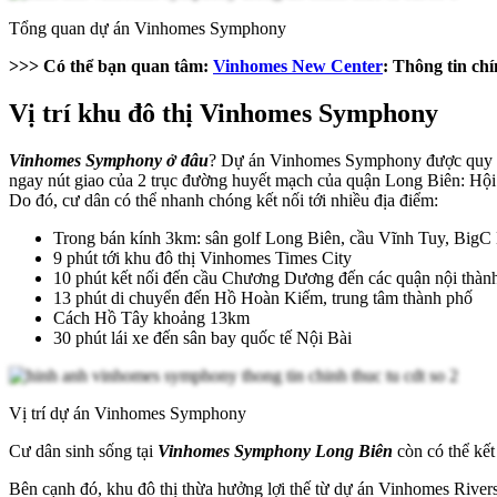
Tổng quan dự án Vinhomes Symphony
>>> Có thể bạn quan tâm:
Vinhomes New Center
: Thông tin c
Vị trí khu đô thị Vinhomes Symphony
Vinhomes Symphony ở đâu
? Dự án Vinhomes Symphony được quy hoạ
ngay nút giao của 2 trục đường huyết mạch của quận Long Biên: H
Do đó, cư dân có thể nhanh chóng kết nối tới nhiều địa điểm:
Trong bán kính 3km: sân golf Long Biên, cầu Vĩnh Tuy, BigC
9 phút tới khu đô thị Vinhomes Times City
10 phút kết nối đến cầu Chương Dương đến các quận nội thàn
13 phút di chuyển đến Hồ Hoàn Kiếm, trung tâm thành phố
Cách Hồ Tây khoảng 13km
30 phút lái xe đến sân bay quốc tế Nội Bài
Vị trí dự án Vinhomes Symphony
Cư dân sinh sống tại
Vinhomes Symphony Long Biên
còn có thể kế
Bên cạnh đó, khu đô thị thừa hưởng lợi thế từ dự án Vinhomes River