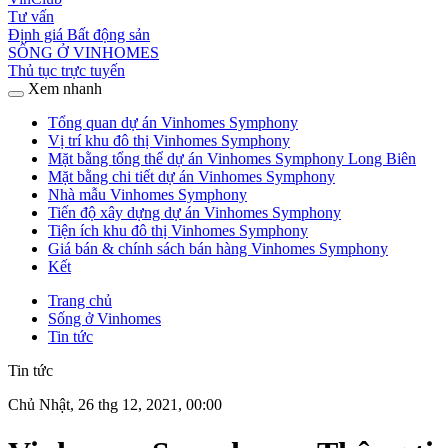
Tư vấn
Định giá Bất động sản
SỐNG Ở VINHOMES
Thủ tục trực tuyến
Xem nhanh
Tổng quan dự án Vinhomes Symphony
Vị trí khu đô thị Vinhomes Symphony
Mặt bằng tổng thể dự án Vinhomes Symphony Long Biên
Mặt bằng chi tiết dự án Vinhomes Symphony
Nhà mẫu Vinhomes Symphony
Tiến độ xây dựng dự án Vinhomes Symphony
Tiện ích khu đô thị Vinhomes Symphony
Giá bán & chính sách bán hàng Vinhomes Symphony
Kết
Trang chủ
Sống ở Vinhomes
Tin tức
Tin tức
Chủ Nhật, 26 thg 12, 2021, 00:00