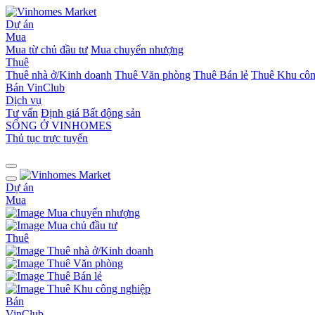
Dự án
Mua
Mua từ chủ đầu tư
Mua chuyển nhượng
Thuê
Thuê nhà ở/Kinh doanh
Thuê Văn phòng
Thuê Bán lẻ
Thuê Khu côn
Bán
VinClub
Dịch vụ
Tư vấn
Định giá Bất động sản
SỐNG Ở VINHOMES
Thủ tục trực tuyến
Dự án
Mua
Mua chuyển nhượng
Mua chủ đầu tư
Thuê
Thuê nhà ở/Kinh doanh
Thuê Văn phòng
Thuê Bán lẻ
Thuê Khu công nghiệp
Bán
VinClub