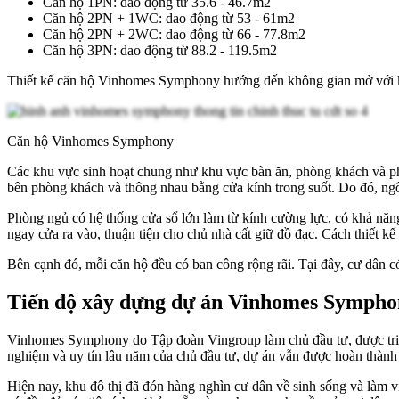
Căn hộ 1PN: dao động từ 35.6 - 46.7m2
Căn hộ 2PN + 1WC: dao động từ 53 - 61m2
Căn hộ 2PN + 2WC: dao động từ 66 - 77.8m2
Căn hộ 3PN: dao động từ 88.2 - 119.5m2
Thiết kế căn hộ Vinhomes Symphony hướng đến không gian mở với khả
Căn hộ Vinhomes Symphony
Các khu vực sinh hoạt chung như khu vực bàn ăn, phòng khách và phòn
bên phòng khách và thông nhau bằng cửa kính trong suốt. Do đó, ngôi
Phòng ngủ có hệ thống cửa sổ lớn làm từ kính cường lực, có khả năn
ngay cửa ra vào, thuận tiện cho chủ nhà cất giữ đồ đạc. Cách thiết k
Bên cạnh đó, mỗi căn hộ đều có ban công rộng rãi. Tại đây, cư dân có
Tiến độ xây dựng dự án Vinhomes Sympho
Vinhomes Symphony do Tập đoàn Vingroup làm chủ đầu tư, được triể
nghiệm và uy tín lâu năm của chủ đầu tư, dự án vẫn được hoàn thành
Hiện nay, khu đô thị đã đón hàng nghìn cư dân về sinh sống và làm 