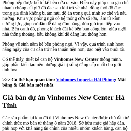
Phòng bếp được bố trí kế bên cửa ra vào. Điều này giúp cho gia chủ
nhanh chóng cất giữ đồ đạc sau khi trở về nhà, đồng thời đồ đạc
trong gia đình không bị ám mùi đồ ăn trong quá trình sơ chế và nấu
nướng. Khu vực phòng ngủ có hệ thống cửa sổ lớn, làm từ kính
cường lực, giúp cư dân dễ dàng đón nắng, đón gió trực tiếp vào
nhà. Bên cạnh đó, phòng khách đặt kế bên ban công lớn, giúp ngôi
nhà thông thoáng, bầu không khí dễ dàng lưu thông hơn.
Phòng vệ sinh nằm kế bên phòng ngủ. Vì vậy, quá trình sinh hoạt
hằng ngày của cư dân trở nên thuận tiện hơn, đặc biệt vào buổi tối.
Có thể thấy, thiết kế căn hộ
Vinhomes New Center
thông minh,
góp phần kiến tạo nên những giá trị sống đẳng cấp nhất cho giới
tinh hoa.
>>> Có thể bạn quan tâm:
Vinhomes Imperia Hải Phòng
: Mặt
bằng & Giá bán mới nhất
Giá bán dự án Vinhomes New Center Hà
Tĩnh
Các sản phẩm tại khu đô thị Vinhomes New Center được chủ đầu tư
chính thức mở bán từ tháng 8 năm 2018. Sở hữu mức giá hấp dẫn,
phù hợp với khả năng tài chính của nhiều nhóm khách hàng, căn hộ