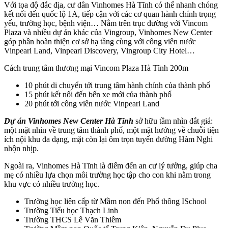
Với tọa độ đắc địa, cư dân Vinhomes Hà Tĩnh có thể nhanh chóng
kết nối đến quốc lộ 1A, tiếp cận với các cơ quan hành chính trọng
yếu, trường học, bệnh viện… Nằm trên trục đường với Vincom
Plaza và nhiều dự án khác của Vingroup, Vinhomes New Center
góp phần hoàn thiện cơ sở hạ tầng cùng với công viên nước
Vinpearl Land, Vinpearl Discovery, Vingroup City Hotel…
Cách trung tâm thương mại Vincom Plaza Hà Tĩnh 200m
10 phút di chuyển tới trung tâm hành chính của thành phố
15 phút kết nối đến bến xe mới của thành phố
20 phút tới công viên nước Vinpearl Land
Dự án Vinhomes New Center Hà Tĩnh
sở hữu tầm nhìn đắt giá:
một mặt nhìn về trung tâm thành phố, một mặt hướng về chuỗi tiện
ích nội khu đa dạng, mặt còn lại ôm trọn tuyến đường Hàm Nghi
nhộn nhịp.
Ngoài ra, Vinhomes Hà Tĩnh là điểm đến an cư lý tưởng, giúp cha
mẹ có nhiều lựa chọn môi trường học tập cho con khi nằm trong
khu vực có nhiều trường học.
Trường học liên cấp từ Mầm non đến Phổ thông ISchool
Trường Tiểu học Thạch Linh
Trường THCS Lê Văn Thiêm