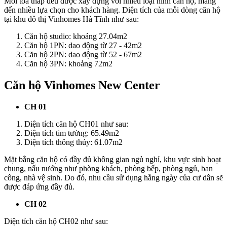
Mỗi tòa tháp đều được xây dựng với nhiều loại hình căn hộ, mang
đến nhiều lựa chọn cho khách hàng. Diện tích của mỗi dòng căn hộ
tại khu đô thị Vinhomes Hà Tĩnh như sau:
Căn hộ studio: khoảng 27.04m2
Căn hộ 1PN: dao động từ 27 - 42m2
Căn hộ 2PN: dao động từ 52 - 67m2
Căn hộ 3PN: khoảng 72m2
Căn hộ Vinhomes New Center
CH 01
Diện tích căn hộ CH01 như sau:
Diện tích tim tường: 65.49m2
Diện tích thông thủy: 61.07m2
Mặt bằng căn hộ có đầy đủ không gian ngủ nghỉ, khu vực sinh hoạt
chung, nấu nướng như phòng khách, phòng bếp, phòng ngủ, ban
công, nhà vệ sinh. Do đó, nhu cầu sử dụng hằng ngày của cư dân sẽ
được đáp ứng đầy đủ.
CH 02
Diện tích căn hộ CH02 như sau: