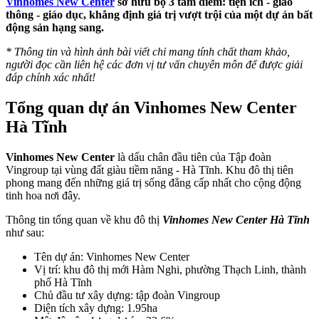
Vinhomes New Center
sở hữu bộ 3 tâm điểm: tiện ích - giao
thông - giáo dục, khẳng định giá trị vượt trội của một dự án bất
động sản hạng sang.
* Thông tin và hình ảnh bài viết chỉ mang tính chất tham khảo,
người đọc cần liên hệ các đơn vị tư vấn chuyên môn để được giải
đáp chính xác nhất!
Tổng quan dự án Vinhomes New Center
Hà Tĩnh
Vinhomes New Center
là dấu chân đầu tiên của Tập đoàn
Vingroup tại vùng đất giàu tiềm năng - Hà Tĩnh. Khu đô thị tiên
phong mang đến những giá trị sống đẳng cấp nhất cho cộng động
tinh hoa nơi đây.
Thông tin tổng quan về
khu đô thị
Vinhomes New Center Hà Tĩnh
như sau:
Tên dự án: Vinhomes New Center
Vị trí: khu đô thị mới Hàm Nghi, phường Thạch Linh, thành
phố Hà Tĩnh
Chủ đầu tư xây dựng: tập đoàn Vingroup
Diện tích xây dựng: 1.95ha