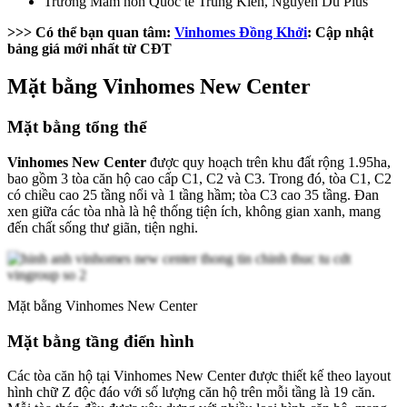
Trường Mầm non Quốc tế Trung Kiên, Nguyễn Du Plus
>>> Có thể bạn quan tâm:
Vinhomes Đồng Khởi
: Cập nhật
bảng giá mới nhất từ CĐT
Mặt bằng Vinhomes New Center
Mặt bằng tổng thể
Vinhomes New Center
được quy hoạch trên khu đất rộng 1.95ha,
bao gồm 3 tòa căn hộ cao cấp C1, C2 và C3. Trong đó, tòa C1, C2
có chiều cao 25 tầng nổi và 1 tầng hầm; tòa C3 cao 35 tầng. Đan
xen giữa các tòa nhà là hệ thống tiện ích, không gian xanh, mang
đến chất sống thư giãn, tiện nghi.
Mặt bằng Vinhomes New Center
Mặt bằng tầng điển hình
Các tòa căn hộ tại Vinhomes New Center được thiết kế theo layout
hình chữ Z độc đáo với số lượng căn hộ trên mỗi tầng là 19 căn.