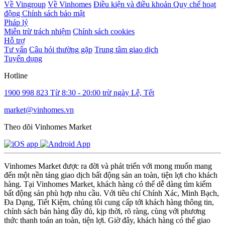
Về Vingroup
Về Vinhomes
Điều kiện và điều khoản
Quy chế hoạt
động
Chính sách bảo mật
Pháp lý
Miễn trừ trách nhiệm
Chính sách cookies
Hỗ trợ
Tư vấn
Câu hỏi thường gặp
Trung tâm giao dịch
Tuyển dụng
Hotline
1900 998 823
Từ 8:30 - 20:00 trừ ngày Lễ, Tết
market@vinhomes.vn
Theo dõi Vinhomes Market
Vinhomes Market được ra đời và phát triển với mong muốn mang
đến một nền tảng giao dịch bất động sản an toàn, tiện lợi cho khách
hàng. Tại Vinhomes Market, khách hàng có thể dễ dàng tìm kiếm
bất động sản phù hợp nhu cầu. Với tiêu chí Chính Xác, Minh Bạch,
Đa Dạng, Tiết Kiệm, chúng tôi cung cấp tới khách hàng thông tin,
chính sách bán hàng đầy đủ, kịp thời, rõ ràng, cùng với phương
thức thanh toán an toàn, tiện lợi. Giờ đây, khách hàng có thể giao