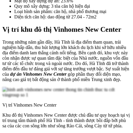
Mật độ xây dựng dự án: 23.6%
Quy mô xây dựng: 3 tòa căn hộ hiện đại
Loại hình sản phẩm: căn hộ, nhà phố thương mại
Diện tích căn hộ: dao động từ 27.04 - 72m2
Vị trí khu đô thị Vinhomes New Center
Trong những năm gần đây, Hà Tĩnh là địa điểm tham quan, trải
nghiệm hấp dẫn, thu hút lượng lớn khách du lịch khi sở hữu nhiều
địa điểm danh lam thắng cảnh nổi tiếng. Bên cạnh đó, khu vực này
còn nhận được sự quan tâm đặc biệt của Nhà nước, nguồn vốn đầu
tư từ các tổ chức trong và ngoài nước. Do đó, Hà Tĩnh đã trở thành
điểm đến đầu tư đáng giá với sự tăng trưởng vượt bậc. Sự xuất hiện
của
dự án Vinhomes New Center
góp phần thay đổi diện mạo,
nâng cao giá trị bất động sản ở thành phố miền Trung xinh đẹp.
Vị trí Vinhomes New Center
Khu đô thị Vinhomes New Center được chủ đầu tư quy hoạch tại vị
trí trung tâm thành phố Hà Tĩnh - tỉnh thành được bồi đắp bởi phù
sa của các con sông lớn như sông Rào Cái, sông Cày từ tứ phía.