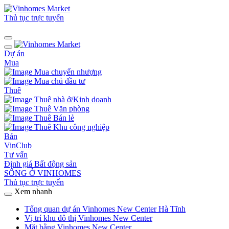
Thủ tục trực tuyến
Dự án
Mua
Mua chuyển nhượng
Mua chủ đầu tư
Thuê
Thuê nhà ở/Kinh doanh
Thuê Văn phòng
Thuê Bán lẻ
Thuê Khu công nghiệp
Bán
VinClub
Tư vấn
Định giá Bất động sản
SỐNG Ở VINHOMES
Thủ tục trực tuyến
Xem nhanh
Tổng quan dự án Vinhomes New Center Hà Tĩnh
Vị trí khu đô thị Vinhomes New Center
Mặt bằng Vinhomes New Center