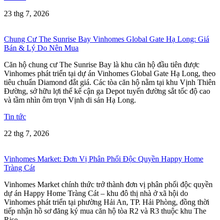
23 thg 7, 2026
Chung Cư The Sunrise Bay Vinhomes Global Gate Hạ Long: Giá
Bán & Lý Do Nên Mua
Căn hộ chung cư The Sunrise Bay là khu căn hộ đầu tiên được
Vinhomes phát triển tại dự án Vinhomes Global Gate Hạ Long, theo
tiêu chuẩn Diamond đắt giá. Các tòa căn hộ nằm tại khu Vịnh Thiên
Đường, sở hữu lợi thế kế cận ga Depot tuyến đường sắt tốc độ cao
và tầm nhìn ôm trọn Vịnh di sản Hạ Long.
Tin tức
22 thg 7, 2026
Vinhomes Market: Đơn Vị Phân Phối Độc Quyền Happy Home
Tràng Cát
Vinhomes Market chính thức trở thành đơn vị phân phối độc quyền
dự án Happy Home Tràng Cát – khu đô thị nhà ở xã hội do
Vinhomes phát triển tại phường Hải An, TP. Hải Phòng, đồng thời
tiếp nhận hồ sơ đăng ký mua căn hộ tòa R2 và R3 thuộc khu The
Rise.