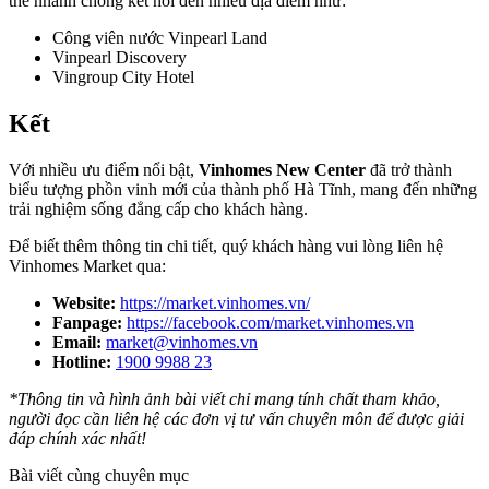
thể nhanh chóng kết nối đến nhiều địa điểm như:
Công viên nước Vinpearl Land
Vinpearl Discovery
Vingroup City Hotel
Kết
Với nhiều ưu điểm nổi bật,
Vinhomes New Center
đã trở thành
biểu tượng phồn vinh mới của thành phố Hà Tĩnh, mang đến những
trải nghiệm sống đẳng cấp cho khách hàng.
Để biết thêm thông tin chi tiết, quý khách hàng vui lòng liên hệ
Vinhomes Market qua:
Website:
https://market.vinhomes.vn/
Fanpage:
https://facebook.com/market.vinhomes.vn
Email:
market@vinhomes.vn
Hotline:
1900 9988 23
*Thông tin và hình ảnh bài viết chỉ mang tính chất tham khảo,
người đọc cần liên hệ các đơn vị tư vấn chuyên môn để được giải
đáp chính xác nhất!
Bài viết cùng chuyên mục