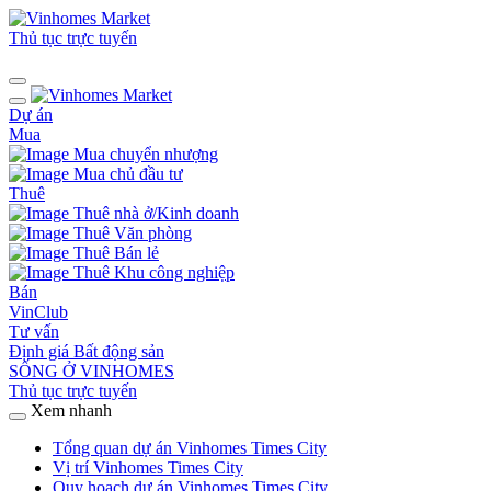
Thủ tục trực tuyến
Dự án
Mua
Mua chuyển nhượng
Mua chủ đầu tư
Thuê
Thuê nhà ở/Kinh doanh
Thuê Văn phòng
Thuê Bán lẻ
Thuê Khu công nghiệp
Bán
VinClub
Tư vấn
Định giá Bất động sản
SỐNG Ở VINHOMES
Thủ tục trực tuyến
Xem nhanh
Tổng quan dự án Vinhomes Times City
Vị trí Vinhomes Times City
Quy hoạch dự án Vinhomes Times City