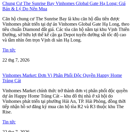
Chung Cư The Sunrise Bay Vinhomes Global Gate Hạ Long: Giá
Bán & Lý Do Nên Mua
Căn hộ chung cư The Sunrise Bay là khu căn hộ đầu tiên được
Vinhomes phát triển tại dự án Vinhomes Global Gate Hạ Long, theo
tiêu chuẩn Diamond đắt giá. Các tòa căn hộ nằm tại khu Vịnh Thiên
Đường, sở hữu lợi thế kế cận ga Depot tuyến đường sắt tốc độ cao
và tầm nhìn ôm trọn Vịnh di sản Hạ Long.
Tin tức
22 thg 7, 2026
Vinhomes Market: Đơn Vị Phân Phối Độc Quyền Happy Home
Tràng Cát
Vinhomes Market chính thức trở thành đơn vị phân phối độc quyền
dự án Happy Home Tràng Cát – khu đô thị nhà ở xã hội do
Vinhomes phát triển tại phường Hải An, TP. Hải Phòng, đồng thời
tiếp nhận hồ sơ đăng ký mua căn hộ tòa R2 và R3 thuộc khu The
Rise.
Tin tức
22 thg 7, 2026