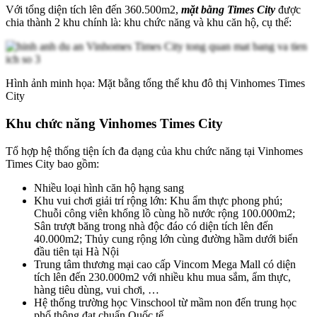
Với tổng diện tích lên đến 360.500m2,
mặt bằng Times City
được
chia thành 2 khu chính là: khu chức năng và khu căn hộ, cụ thể:
Hình ảnh minh họa: Mặt bằng tổng thể khu đô thị Vinhomes Times
City
Khu chức năng Vinhomes Times City
Tổ hợp hệ thống tiện ích đa dạng của khu chức năng tại Vinhomes
Times City bao gồm:
Nhiều loại hình căn hộ hạng sang
Khu vui chơi giải trí rộng lớn: Khu ẩm thực phong phú;
Chuỗi công viên khổng lồ cùng hồ nước rộng 100.000m2;
Sân trượt băng trong nhà độc đáo có diện tích lên đến
40.000m2; Thủy cung rộng lớn cùng đường hầm dưới biển
đầu tiên tại Hà Nội
Trung tâm thương mại cao cấp Vincom Mega Mall có diện
tích lên đến 230.000m2 với nhiều khu mua sắm, ẩm thực,
hàng tiêu dùng, vui chơi, …
Hệ thống trường học Vinschool từ mầm non đến trung học
phổ thông đạt chuẩn Quốc tế.