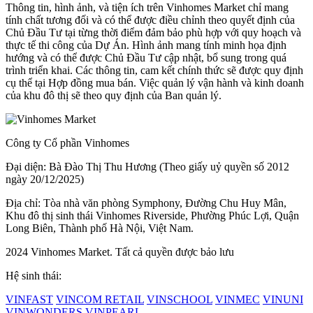
Thông tin, hình ảnh, và tiện ích trên Vinhomes Market chỉ mang
tính chất tương đối và có thể được điều chỉnh theo quyết định của
Chủ Đầu Tư tại từng thời điểm đảm bảo phù hợp với quy hoạch và
thực tế thi công của Dự Án. Hình ảnh mang tính minh họa định
hướng và có thể được Chủ Đầu Tư cập nhật, bổ sung trong quá
trình triển khai. Các thông tin, cam kết chính thức sẽ được quy định
cụ thể tại Hợp đồng mua bán. Việc quản lý vận hành và kinh doanh
của khu đô thị sẽ theo quy định của Ban quản lý.
Công ty Cổ phần Vinhomes
Đại diện: Bà Đào Thị Thu Hương (Theo giấy uỷ quyền số 2012
ngày 20/12/2025)
Địa chỉ: Tòa nhà văn phòng Symphony, Đường Chu Huy Mân,
Khu đô thị sinh thái Vinhomes Riverside, Phường Phúc Lợi, Quận
Long Biên, Thành phố Hà Nội, Việt Nam.
2024 Vinhomes Market. Tất cả quyền được bảo lưu
Hệ sinh thái:
VINFAST
VINCOM RETAIL
VINSCHOOL
VINMEC
VINUNI
VINWONDERS
VINPEARL