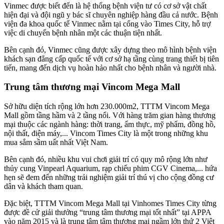
Vinmec được biết đến là hệ thống bệnh viện tư có cơ sở vật chất
hiện đại và đội ngũ y bác sĩ chuyên nghiệp hàng đầu cả nước. Bệnh
viện đa khoa quốc tế Vinmec nằm tại cổng vào Times City, hỗ trợ
việc di chuyển bệnh nhân một các thuận tiện nhất.
Bên cạnh đó, Vinmec cũng được xây dựng theo mô hình bệnh viện
khách sạn đẳng cấp quốc tế với cơ sở hạ tầng cùng trang thiết bị tiên
tiến, mang đến dịch vụ hoàn hảo nhất cho bệnh nhân và người nhà.
Trung tâm thương mại Vincom Mega Mall
Sở hữu diện tích rộng lớn hơn 230.000m2, TTTM Vincom Mega
Mall gồm tầng hầm và 2 tầng nổi. Với hàng trăm gian hàng thương
mại thuộc các ngành hàng: thời trang, ẩm thực, mỹ phẩm, đồng hồ,
nội thất, điện máy,... Vincom Times City là một trong những khu
mua sắm sầm uất nhất Việt Nam.
Bên cạnh đó, nhiều khu vui chơi giải trí có quy mô rộng lớn như
thủy cung Vinpearl Aquarium, rạp chiếu phim CGV Cinema,... hứa
hẹn sẽ đem đến những trải nghiệm giải trí thú vị cho cộng đồng cư
dân và khách tham quan.
Đặc biệt, TTTM Vincom Mega Mall tại Vinhomes Times City từng
được đề cử giải thưởng “trung tâm thương mại tốt nhất” tại APPA
vào năm 2015 và là trung tâm tâm thương mại ngầm lớn thứ 2 Việt