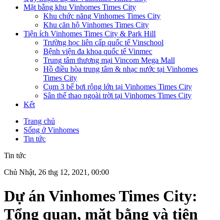
Mặt bằng khu Vinhomes Times City
Khu chức năng Vinhomes Times City
Khu căn hộ Vinhomes Times City
Tiện ích Vinhomes Times City & Park Hill
Trường học liên cấp quốc tế Vinschool
Bệnh viện đa khoa quốc tế Vinmec
Trung tâm thương mại Vincom Mega Mall
Hồ điều hòa trung tâm & nhạc nước tại Vinhomes
Times City
Cụm 3 bể bơi rộng lớn tại Vinhomes Times City
Sân thể thao ngoài trời tại Vinhomes Times City
Kết
Trang chủ
Sống ở Vinhomes
Tin tức
Tin tức
Chủ Nhật, 26 thg 12, 2021, 00:00
Dự án Vinhomes Times City:
Tổng quan, mặt bằng và tiện