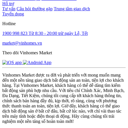
Hỗ trợ
Tư vấn
Câu hỏi thường gặp
Trung tâm giao dịch
Tuyển dụng
Hotline
1900 998 823
Từ 8:30 - 20:00 trừ ngày Lễ, Tết
market@vinhomes.vn
Theo dõi Vinhomes Market
Vinhomes Market được ra đời và phát triển với mong muốn mang
đến một nền tảng giao dịch bất động sản an toàn, tiện lợi cho khách
hàng. Tại Vinhomes Market, khách hàng có thể dễ dàng tìm kiếm
bất động sản phù hợp nhu cầu. Với tiêu chí Chính Xác, Minh Bạch,
Đa Dạng, Tiết Kiệm, chúng tôi cung cấp tới khách hàng thông tin,
chính sách bán hàng đầy đủ, kịp thời, rõ ràng, cùng với phương
thức thanh toán an toàn, tiện lợi. Giờ đây, khách hàng có thể giao
dịch bất động sản ở bất cứ đâu, bất cứ lúc nào, với chỉ vài thao tác
trên máy tính hoặc điện thoại di động. Hãy cùng chúng tôi trải
nghiệm một nền tảng số hoàn toàn mới!