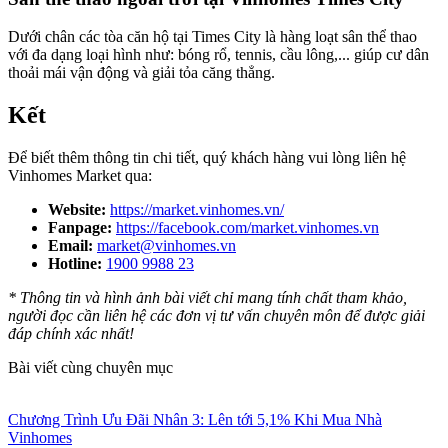
Dưới chân các tòa căn hộ tại Times City là hàng loạt sân thể thao
với đa dạng loại hình như: bóng rổ, tennis, cầu lông,... giúp cư dân
thoải mái vận động và giải tỏa căng thẳng.
Kết
Để biết thêm thông tin chi tiết, quý khách hàng vui lòng liên hệ
Vinhomes Market qua:
Website:
https://market.vinhomes.vn/
Fanpage:
https://facebook.com/market.vinhomes.vn
Email:
market@vinhomes.vn
Hotline:
1900 9988 23
* Thông tin và hình ảnh bài viết chỉ mang tính chất tham khảo,
người đọc cần liên hệ các đơn vị tư vấn chuyên môn để được giải
đáp chính xác nhất!
Bài viết cùng chuyên mục
Chương Trình Ưu Đãi Nhân 3: Lên tới 5,1% Khi Mua Nhà
Vinhomes