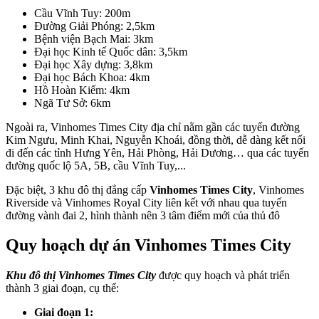
Cầu Vĩnh Tuy: 200m
Đường Giải Phóng: 2,5km
Bệnh viện Bạch Mai: 3km
Đại học Kinh tế Quốc dân: 3,5km
Đại học Xây dựng: 3,8km
Đại học Bách Khoa: 4km
Hồ Hoàn Kiếm: 4km
Ngã Tư Sở: 6km
Ngoài ra, Vinhomes Times City địa chỉ nằm gần các tuyến đường
Kim Ngưu, Minh Khai, Nguyễn Khoái, đồng thời, dễ dàng kết nối
đi đến các tỉnh Hưng Yên, Hải Phòng, Hải Dương… qua các tuyến
đường quốc lộ 5A, 5B, cầu Vĩnh Tuy,...
Đặc biệt, 3 khu đô thị đẳng cấp
Vinhomes Times City
, Vinhomes
Riverside và Vinhomes Royal City liên kết với nhau qua tuyến
đường vành đai 2, hình thành nên 3 tâm điểm mới của thủ đô
Quy hoạch dự án Vinhomes Times City
Khu đô thị Vinhomes Times City
được quy hoạch và phát triển
thành 3 giai đoạn, cụ thể:
Giai đoạn 1: