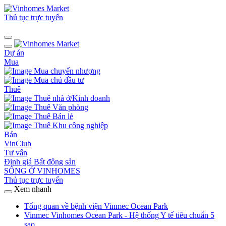
Thủ tục trực tuyến
Dự án
Mua
Mua chuyển nhượng
Mua chủ đầu tư
Thuê
Thuê nhà ở/Kinh doanh
Thuê Văn phòng
Thuê Bán lẻ
Thuê Khu công nghiệp
Bán
VinClub
Tư vấn
Định giá Bất động sản
SỐNG Ở VINHOMES
Thủ tục trực tuyến
Xem nhanh
Tổng quan về bệnh viện Vinmec Ocean Park
Vinmec Vinhomes Ocean Park - Hệ thống Y tế tiêu chuẩn 5
sao