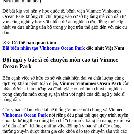
Park (ảnh minh hoạ)
Để bắt kịp với nền y học quốc tế, bệnh viện Vinmec Vinhomes
Ocean Park không chỉ chú trọng vào cơ sở hạ tầng mà còn đầu tư
vào công nghệ y học với nhiều dự án nghiên cứu, đồng thời cập
nhật và đưa những tiến bộ trong y học trên thế giới đến với các cư
dân.
>>> Có thể bạn quan tâm:
Bãi biển nhân tạo Vinhomes Ocean Park
độc nhất Việt Nam
Đội ngũ y bác sĩ có chuyên môn cao tại Vinmec
Ocean Park
Bên cạnh việc sở hữu cơ sở vật chất hiện đại và chất lượng cùng
dịch vụ khám bệnh toàn diện,
Vinmec Vinhomes Ocean Park
còn
nhận được sự tin tưởng và đánh giá cao bởi tính chuyên nghiệp
trong chuyên môn cùng sự tận tâm với nghề của đội ngũ y bác sĩ
hàng đầu.
Các y bác sĩ làm việc tại hệ thống Vinmec nói chung và Vinmec
Vinhomes Ocean Park
nói riêng đều phải trải qua quy trình tuyển
chọn kĩ lưỡng theo đúng tiêu chí “chăm sóc bằng tài năng, y đức và
sự thấu cảm”. Không những vậy, đội ngũ y bác sĩ tại đây cũng
thường xuyên được tham gia các khóa đào tạo chuyên sâu với các