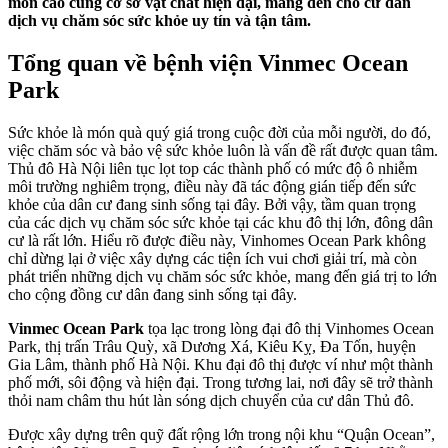
môn cao cùng cơ sở vật chất hiện đại, mang đến cho cư dân
dịch vụ chăm sóc sức khỏe uy tín và tận tâm.
Tổng quan về bệnh viện Vinmec Ocean
Park
Sức khỏe là món quà quý giá trong cuộc đời của mỗi người, do đó,
việc chăm sóc và bảo vệ sức khỏe luôn là vấn đề rất được quan tâm.
Thủ đô Hà Nội liên tục lọt top các thành phố có mức độ ô nhiễm
môi trường nghiêm trọng, điều này đã tác động gián tiếp đến sức
khỏe của dân cư đang sinh sống tại đây. Bởi vậy, tầm quan trọng
của các dịch vụ chăm sóc sức khỏe tại các khu đô thị lớn, đông dân
cư là rất lớn. Hiểu rõ được điều này, Vinhomes Ocean Park không
chỉ dừng lại ở việc xây dựng các tiện ích vui chơi giải trí, mà còn
phát triển những dịch vụ chăm sóc sức khỏe, mang đến giá trị to lớn
cho cộng đồng cư dân đang sinh sống tại đây.
Vinmec Ocean Park
tọa lạc trong lòng đại đô thị Vinhomes Ocean
Park, thị trấn Trâu Quỳ, xã Dương Xá, Kiêu Kỵ, Đa Tốn, huyện
Gia Lâm, thành phố Hà Nội. Khu đại đô thị được ví như một thành
phố mới, sôi động và hiện đại. Trong tương lai, nơi đây sẽ trở thành
thỏi nam châm thu hút làn sóng dịch chuyển của cư dân Thủ đô.
Được xây dựng trên quỹ đất rộng lớn trong nội khu “Quận Ocean”,