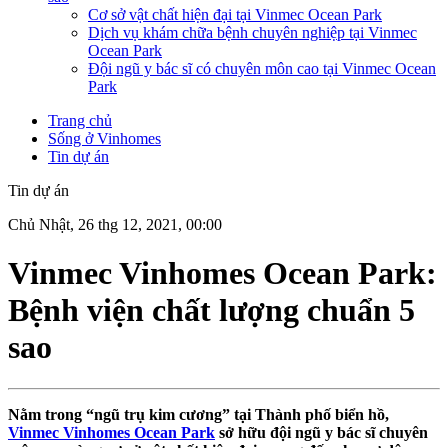
Cơ sở vật chất hiện đại tại Vinmec Ocean Park
Dịch vụ khám chữa bệnh chuyên nghiệp tại Vinmec
Ocean Park
Đội ngũ y bác sĩ có chuyên môn cao tại Vinmec Ocean
Park
Trang chủ
Sống ở Vinhomes
Tin dự án
Tin dự án
Chủ Nhật, 26 thg 12, 2021, 00:00
Vinmec Vinhomes Ocean Park:
Bệnh viện chất lượng chuẩn 5
sao
Nằm trong “ngũ trụ kim cương” tại Thành phố biển hồ,
Vinmec Vinhomes Ocean Park
sở hữu đội ngũ y bác sĩ chuyên