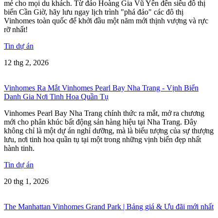
mẻ cho mọi du khách. Từ đảo Hoàng Gia Vũ Yên đến siêu đô thị
biển Cần Giờ, hãy lưu ngay lịch trình "phá đảo" các đô thị
Vinhomes toàn quốc để khởi đầu một năm mới thịnh vượng và rực
rỡ nhất!
Tin dự án
12 thg 2, 2026
Vinhomes Ra Mắt Vinhomes Pearl Bay Nha Trang - Vịnh Biển
Danh Gia Nơi Tinh Hoa Quần Tụ
Vinhomes Pearl Bay Nha Trang chính thức ra mắt, mở ra chương
mới cho phân khúc bất động sản hàng hiệu tại Nha Trang. Đây
không chỉ là một dự án nghỉ dưỡng, mà là biểu tượng của sự thượng
lưu, nơi tinh hoa quần tụ tại một trong những vịnh biển đẹp nhất
hành tinh.
Tin dự án
20 thg 1, 2026
The Manhattan Vinhomes Grand Park | Bảng giá & Ưu đãi mới nhất