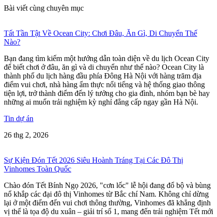
Bài viết cùng chuyên mục
Tất Tần Tật Về Ocean City: Chơi Đâu, Ăn Gì, Di Chuyển Thế
Nào?
Bạn đang tìm kiếm một hướng dẫn toàn diện về du lịch Ocean City
để biết chơi ở đâu, ăn gì và di chuyển như thế nào? Ocean City là
thành phố du lịch hàng đầu phía Đông Hà Nội với hàng trăm địa
điểm vui chơi, nhà hàng ẩm thực nổi tiếng và hệ thống giao thông
tiện lợi, trở thành điểm đến lý tưởng cho gia đình, nhóm bạn bè hay
những ai muốn trải nghiệm kỳ nghỉ đẳng cấp ngay gần Hà Nội.
Tin dự án
26 thg 2, 2026
Sự Kiện Đón Tết 2026 Siêu Hoành Tráng Tại Các Đô Thị
Vinhomes Toàn Quốc
Chào đón Tết Bính Ngọ 2026, "cơn lốc" lễ hội đang đổ bộ và bùng
nổ khắp các đại đô thị Vinhomes từ Bắc chí Nam. Không chỉ dừng
lại ở một điểm đến vui chơi thông thường, Vinhomes đã khẳng định
vị thế là tọa độ du xuân – giải trí số 1, mang đến trải nghiệm Tết mới