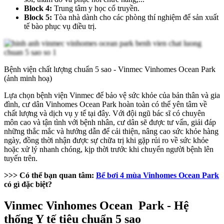
Block 4:
Trung tâm y học cổ truyền.
Block 5:
Tòa nhà dành cho các phòng thí nghiệm để sản xuất
tế bào phục vụ điều trị.
Bệnh viện chất lượng chuẩn 5 sao - Vinmec Vinhomes Ocean Park
(ảnh minh hoạ)
Lựa chọn bệnh viện Vinmec để bảo vệ sức khỏe của bản thân và gia
đình, cư dân Vinhomes Ocean Park hoàn toàn có thể yên tâm về
chất lượng và dịch vụ y tế tại đây. Với đội ngũ bác sĩ có chuyên
môn cao và tận tình với bệnh nhân, cư dân sẽ được tư vấn, giải đáp
những thắc mắc và hướng dẫn để cải thiện, nâng cao sức khỏe hàng
ngày, đồng thời nhận được sự chữa trị khi gặp rủi ro về sức khỏe
hoặc xử lý nhanh chóng, kịp thời trước khi chuyển người bệnh lên
tuyến trên.
>>> Có thể bạn quan tâm:
Bể bơi 4 mùa Vinhomes Ocean Park
có gì đặc biệt?
Vinmec Vinhomes Ocean Park - Hệ
thống Y tế tiêu chuẩn 5 sao