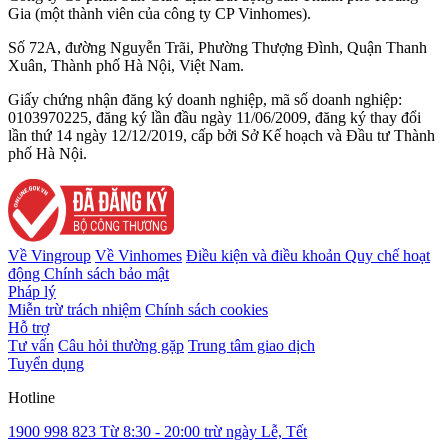
Gia (một thành viên của công ty CP Vinhomes).
Số 72A, đường Nguyễn Trãi, Phường Thượng Đình, Quận Thanh
Xuân, Thành phố Hà Nội, Việt Nam.
Giấy chứng nhận đăng ký doanh nghiệp, mã số doanh nghiệp:
0103970225, đăng ký lần đầu ngày 11/06/2009, đăng ký thay đổi
lần thứ 14 ngày 12/12/2019, cấp bởi Sở Kế hoạch và Đầu tư Thành
phố Hà Nội.
Về Vingroup
Về Vinhomes
Điều kiện và điều khoản
Quy chế hoạt
động
Chính sách bảo mật
Pháp lý
Miễn trừ trách nhiệm
Chính sách cookies
Hỗ trợ
Tư vấn
Câu hỏi thường gặp
Trung tâm giao dịch
Tuyển dụng
Hotline
1900 998 823
Từ 8:30 - 20:00 trừ ngày Lễ, Tết