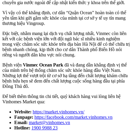
chuyên gia nước ngoài để cập nhật kiến thức y khoa trên thế giới.
Vì vậy có thể khẳng định, cư dân “Quận Ocean” hoàn toàn có thể
yên tâm khi gửi gắm sức khỏe của mình tại cơ sở y tế uy tín mang
thương hiệu Vingroup.
Đặc biệt, nhằm mang lại dịch vụ chất lượng nhất, Vinmec còn liên
kết với các bệnh viện lớn với đội ngũ bác sĩ nhiều kinh nghiệm
trong việc chăm sóc sức khỏe trên địa bàn Hà Nội để có thể chữa trị
bệnh nhanh chóng, kịp thời cho cư dân Thành phố Biển Hồ nói
riêng và người dân khu vực nói chung.
Bệnh viện
Vinmec Ocean Park
đã và đang dần khẳng định vị thể
của mình trên hệ thống chăm sóc sức khỏe hàng đầu Việt Nam.
Những lợi thế vượt trội từ cơ sở hạ tầng đến chất lượng khám chữa
bệnh hứa hẹn sẽ đem đến chất lượng cuộc sống hàng đầu tại phía
Đông Thủ đô.
Để biết thêm thông tin chi tiết, quý khách hàng vui lòng liên hệ
Vinhomes Market qua:
Website:
https://market.vinhomes.vn/
Fanpage:
https://facebook.com/market.vinhomes.vn
Email:
market@vinhomes.vn
Hotline:
1900 9988 23