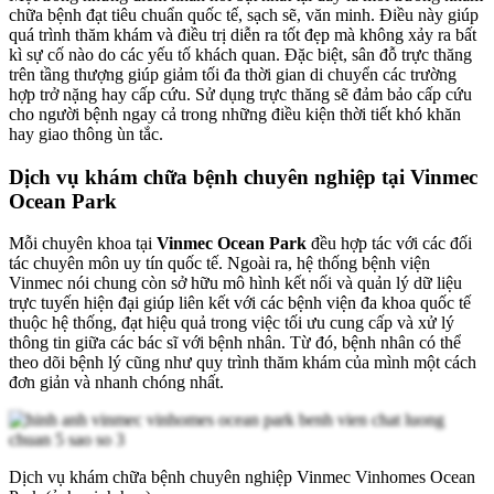
chữa bệnh đạt tiêu chuẩn quốc tế, sạch sẽ, văn minh. Điều này giúp
quá trình thăm khám và điều trị diễn ra tốt đẹp mà không xảy ra bất
kì sự cố nào do các yếu tố khách quan. Đặc biệt, sân đỗ trực thăng
trên tầng thượng giúp giảm tối đa thời gian di chuyển các trường
hợp trở nặng hay cấp cứu. Sử dụng trực thăng sẽ đảm bảo cấp cứu
cho người bệnh ngay cả trong những điều kiện thời tiết khó khăn
hay giao thông ùn tắc.
Dịch vụ khám chữa bệnh chuyên nghiệp tại Vinmec
Ocean Park
Mỗi chuyên khoa tại
Vinmec Ocean Park
đều hợp tác với các đối
tác chuyên môn uy tín quốc tế. Ngoài ra, hệ thống bệnh viện
Vinmec nói chung còn sở hữu mô hình kết nối và quản lý dữ liệu
trực tuyến hiện đại giúp liên kết với các bệnh viện đa khoa quốc tế
thuộc hệ thống, đạt hiệu quả trong việc tối ưu cung cấp và xử lý
thông tin giữa các bác sĩ với bệnh nhân. Từ đó, bệnh nhân có thể
theo dõi bệnh lý cũng như quy trình thăm khám của mình một cách
đơn giản và nhanh chóng nhất.
Dịch vụ khám chữa bệnh chuyên nghiệp Vinmec Vinhomes Ocean