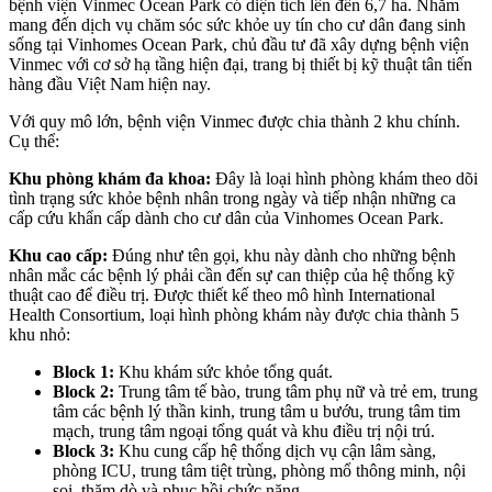
bệnh viện Vinmec Ocean Park có diện tích lên đến 6,7 ha. Nhằm
mang đến dịch vụ chăm sóc sức khỏe uy tín cho cư dân đang sinh
sống tại Vinhomes Ocean Park, chủ đầu tư đã xây dựng bệnh viện
Vinmec với cơ sở hạ tầng hiện đại, trang bị thiết bị kỹ thuật tân tiến
hàng đầu Việt Nam hiện nay.
Với quy mô lớn, bệnh viện Vinmec được chia thành 2 khu chính.
Cụ thể:
Khu phòng khám đa khoa:
Đây là loại hình phòng khám theo dõi
tình trạng sức khỏe bệnh nhân trong ngày và tiếp nhận những ca
cấp cứu khẩn cấp dành cho cư dân của Vinhomes Ocean Park.
Khu cao cấp:
Đúng như tên gọi, khu này dành cho những bệnh
nhân mắc các bệnh lý phải cần đến sự can thiệp của hệ thống kỹ
thuật cao để điều trị. Được thiết kế theo mô hình International
Health Consortium, loại hình phòng khám này được chia thành 5
khu nhỏ:
Block 1:
Khu khám sức khỏe tổng quát.
Block 2:
Trung tâm tế bào, trung tâm phụ nữ và trẻ em, trung
tâm các bệnh lý thần kinh, trung tâm u bướu, trung tâm tim
mạch, trung tâm ngoại tổng quát và khu điều trị nội trú.
Block 3:
Khu cung cấp hệ thống dịch vụ cận lâm sàng,
phòng ICU, trung tâm tiệt trùng, phòng mổ thông minh, nội
soi, thăm dò và phục hồi chức năng,...