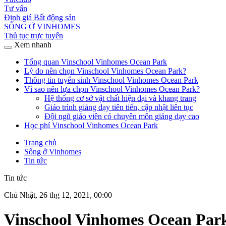
Tư vấn
Định giá Bất động sản
SỐNG Ở VINHOMES
Thủ tục trực tuyến
Xem nhanh
Tổng quan Vinschool Vinhomes Ocean Park
Lý do nên chọn Vinschool Vinhomes Ocean Park?
Thông tin tuyển sinh Vinschool Vinhomes Ocean Park
Vì sao nên lựa chọn Vinschool Vinhomes Ocean Park?
Hệ thống cơ sở vật chất hiện đại và khang trang
Giáo trình giảng dạy tiên tiến, cập nhật liên tục
Đội ngũ giáo viên có chuyên môn giảng dạy cao
Học phí Vinschool Vinhomes Ocean Park
Trang chủ
Sống ở Vinhomes
Tin tức
Tin tức
Chủ Nhật, 26 thg 12, 2021, 00:00
Vinschool Vinhomes Ocean Park: