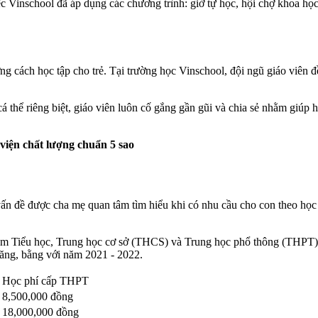
c Vinschool đã áp dụng các chương trình: giờ tự học, hội chợ khoa học
ớng cách học tập cho trẻ. Tại trường học Vinschool, đội ngũ giáo viên
cá thể riêng biệt, giáo viên luôn cố gắng gần gũi và chia sẻ nhằm giúp
viện chất lượng chuẩn 5 sao
 vấn đề được cha mẹ quan tâm tìm hiểu khi có nhu cầu cho con theo h
.
 gồm Tiểu học, Trung học cơ sở (THCS) và Trung học phổ thông (THPT)
ăng, bằng với năm 2021 - 2022.
Học phí cấp THPT
8,500,000 đồng
18,000,000 đồng