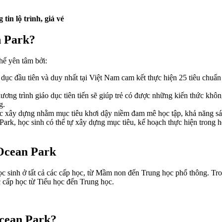
 tin lộ trình, giá vé
n Park?
hể yên tâm bởi:
 dục đầu tiên và duy nhất tại Việt Nam cam kết thực hiện 25 tiêu chuẩ
ương trình giáo dục tiên tiến sẽ giúp trẻ có được những kiến thức kh
ng.
c xây dựng nhằm mục tiêu khơi dậy niềm đam mê học tập, khả năng sáng
k, học sinh có thể tự xây dựng mục tiêu, kế hoạch thực hiện trong họ
 Ocean Park
 sinh ở tất cả các cấp học, từ Mầm non đến Trung học phổ thông. Tro
c cấp học từ Tiểu học đến Trung học.
Ocean Park?