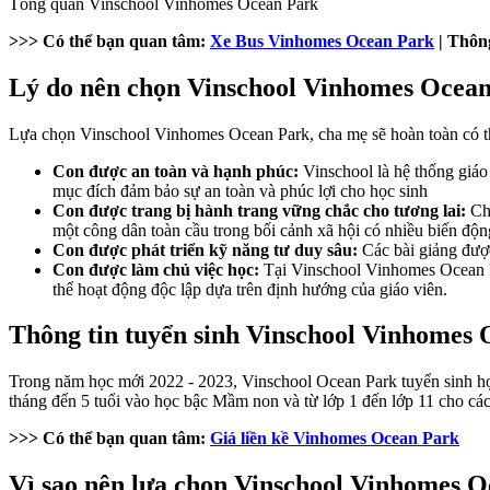
Tổng quan Vinschool Vinhomes Ocean Park
>>> Có thể bạn quan tâm:
Xe Bus Vinhomes Ocean Park
| Thông
Lý do nên chọn Vinschool Vinhomes Ocea
Lựa chọn Vinschool Vinhomes Ocean Park, cha mẹ sẽ hoàn toàn có t
Con được an toàn và hạnh phúc:
Vinschool là hệ thống giáo
mục đích đảm bảo sự an toàn và phúc lợi cho học sinh
Con được trang bị hành trang vững chắc cho tương lai:
Ch
một công dân toàn cầu trong bối cảnh xã hội có nhiều biến độ
Con được phát triển kỹ năng tư duy sâu:
Các bài giảng đượ
Con được làm chủ việc học:
Tại Vinschool Vinhomes Ocean Par
thể hoạt động độc lập dựa trên định hướng của giáo viên.
Thông tin tuyển sinh Vinschool Vinhomes
Trong năm học mới 2022 - 2023, Vinschool Ocean Park tuyển sinh học
tháng đến 5 tuổi vào học bậc Mầm non và từ lớp 1 đến lớp 11 cho cá
>>> Có thể bạn quan tâm:
Giá liền kề Vinhomes Ocean Park
Vì sao nên lựa chọn Vinschool Vinhomes 