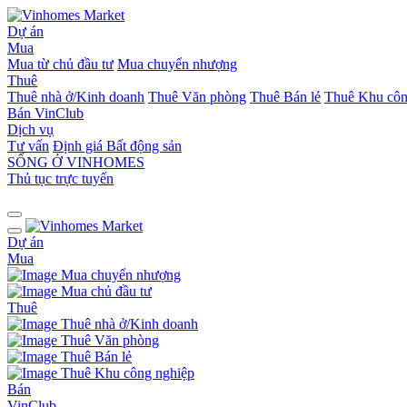
Dự án
Mua
Mua từ chủ đầu tư
Mua chuyển nhượng
Thuê
Thuê nhà ở/Kinh doanh
Thuê Văn phòng
Thuê Bán lẻ
Thuê Khu côn
Bán
VinClub
Dịch vụ
Tư vấn
Định giá Bất động sản
SỐNG Ở VINHOMES
Thủ tục trực tuyến
Dự án
Mua
Mua chuyển nhượng
Mua chủ đầu tư
Thuê
Thuê nhà ở/Kinh doanh
Thuê Văn phòng
Thuê Bán lẻ
Thuê Khu công nghiệp
Bán
VinClub