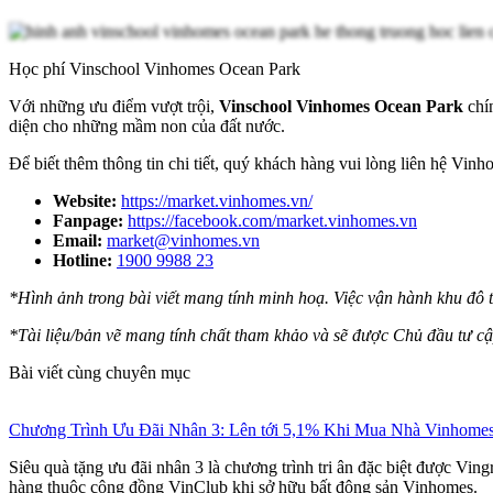
Học phí Vinschool Vinhomes Ocean Park
Với những ưu điểm vượt trội,
Vinschool Vinhomes Ocean Park
chín
diện cho những mầm non của đất nước.
Để biết thêm thông tin chi tiết, quý khách hàng vui lòng liên hệ Vin
Website:
https://market.vinhomes.vn/
Fanpage:
https://facebook.com/market.vinhomes.vn
Email:
market@vinhomes.vn
Hotline:
1900 9988 23
*Hình ảnh trong bài viết mang tính minh hoạ. Việc vận hành khu đô t
*Tài liệu/bản vẽ mang tính chất tham khảo và sẽ được Chủ đầu tư cập
Bài viết cùng chuyên mục
Chương Trình Ưu Đãi Nhân 3: Lên tới 5,1% Khi Mua Nhà Vinhome
Siêu quà tặng ưu đãi nhân 3 là chương trình tri ân đặc biệt được Vi
hàng thuộc cộng đồng VinClub khi sở hữu bất động sản Vinhomes.