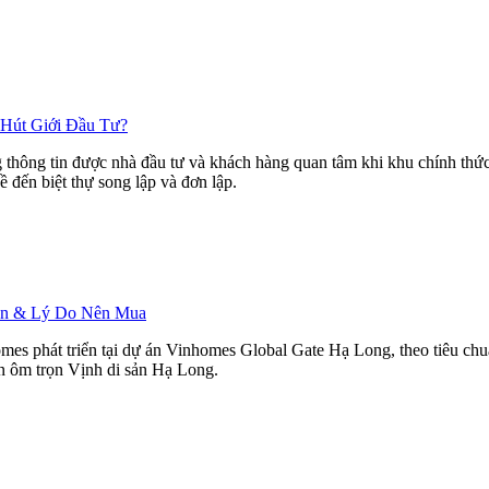
 Hút Giới Đầu Tư?
hông tin được nhà đầu tư và khách hàng quan tâm khi khu chính thức r
ề đến biệt thự song lập và đơn lập.
Bán & Lý Do Nên Mua
mes phát triển tại dự án Vinhomes Global Gate Hạ Long, theo tiêu ch
ìn ôm trọn Vịnh di sản Hạ Long.