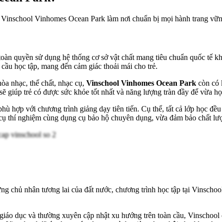
n Vinschool Vinhomes Ocean Park làm nơi chuẩn bị mọi hành trang vữn
toàn quyền sử dụng hệ thống cơ sở vật chất mang tiêu chuẩn quốc tế 
 cầu học tập, mang đến cảm giác thoải mái cho trẻ.
a nhạc, thể chất, nhạc cụ,
Vinschool Vinhomes Ocean Park
còn có 
sẽ giúp trẻ có được sức khỏe tốt nhất và năng lượng tràn đầy để vừa h
hù hợp với chương trình giảng dạy tiên tiến. Cụ thể, tất cả lớp học đều
 cụ thí nghiệm cùng dụng cụ bảo hộ chuyên dụng, vừa đảm bảo chất lượ
hững chủ nhân tương lai của đất nước, chương trình học tập tại Vinscho
 giáo dục và thường xuyên cập nhật xu hướng trên toàn cầu, Vinschoo