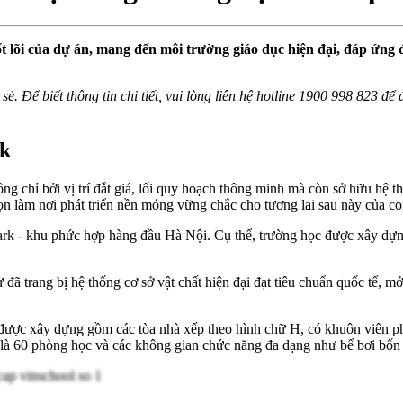
cốt lõi của dự án, mang đến môi trường giáo dục hiện đại, đáp ứng 
sẻ. Để biết thông tin chi tiết, vui lòng liên hệ hotline 1900 998 823 đ
rk
 chỉ bởi vị trí đắt giá, lối quy hoạch thông minh mà còn sở hữu hệ thố
ọn làm nơi phát triển nền móng vững chắc cho tương lai sau này của con
k - khu phức hợp hàng đầu Hà Nội. Cụ thể, trường học được xây dựng
đã trang bị hệ thống cơ sở vật chất hiện đại đạt tiêu chuẩn quốc tế, 
được xây dựng gồm các tòa nhà xếp theo hình chữ H, có khuôn viên phụ
hà là 60 phòng học và các không gian chức năng đa dạng như bể bơi bố