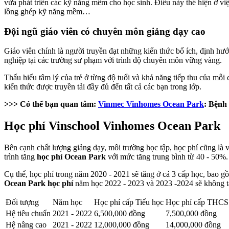
vừa phát triển các kỹ năng mềm cho học sinh. Điều này thể hiện ở việ
lồng ghép kỹ năng mềm…
Đội ngũ giáo viên có chuyên môn giảng dạy cao
Giáo viên chính là người truyền đạt những kiến thức bổ ích, định hư
nghiệp tại các trường sư phạm với trình độ chuyên môn vững vàng.
Thấu hiểu tâm lý của trẻ ở từng độ tuổi và khả năng tiếp thu của mỗi 
kiến thức được truyền tải đầy đủ đến tất cả các bạn trong lớp.
>>> Có thể bạn quan tâm:
Vinmec Vinhomes Ocean Park
: Bệnh 
Học phí Vinschool Vinhomes Ocean Park
Bên cạnh chất lượng giảng dạy, môi trường học tập, học phí cũng là
trình tăng
học phí Ocean Park
với mức tăng trung bình từ 40 - 50%
Cụ thể, học phí trong năm 2020 - 2021 sẽ tăng ở cả 3 cấp học, bao
Ocean Park học phí
năm học 2022 - 2023 và 2023 -2024 sẽ không t
Đối tượng
Năm học
Học phí cấp Tiểu học
Học phí cấp THCS
Hệ tiêu chuẩn
2021 - 2022
6,500,000 đồng
7,500,000 đồng
Hệ nâng cao
2021 - 2022
12,000,000 đồng
14,000,000 đồng