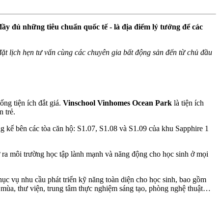
đầy đủ những tiêu chuẩn quốc tế - là địa điểm lý tưởng để các
ể đặt lịch hẹn tư vấn cùng các chuyên gia bất động sản đến từ chủ đầu
ng tiện ích đắt giá.
Vinschool Vinhomes Ocean Park
là tiện ích
 trẻ.
 kế bên các tòa căn hộ: S1.07, S1.08 và S1.09 của khu Sapphire 1
mở ra môi trường học tập lành mạnh và năng động cho học sinh ở mọi
c vụ nhu cầu phát triển kỹ năng toàn diện cho học sinh, bao gồm
n mùa, thư viện, trung tâm thực nghiệm sáng tạo, phòng nghệ thuật…